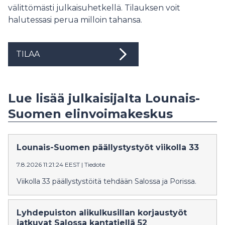
välittömästi julkaisuhetkellä. Tilauksen voit
halutessasi perua milloin tahansa.
TILAA
Lue lisää julkaisijalta Lounais-
Suomen elinvoimakeskus
Lounais-Suomen päällystystyöt viikolla 33
7.8.2026 11:21:24 EEST
|
Tiedote
Viikolla 33 päällystystöitä tehdään Salossa ja Porissa.
Lyhdepuiston alikulkusillan korjaustyöt
jatkuvat Salossa kantatiellä 52