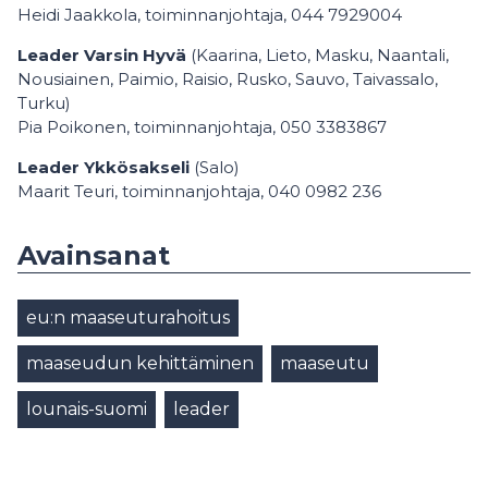
Heidi Jaakkola, toiminnanjohtaja, 044 7929004
Leader Varsin Hyvä
(Kaarina, Lieto, Masku, Naantali,
Nousiainen, Paimio, Raisio, Rusko, Sauvo, Taivassalo,
Turku)
Pia Poikonen, toiminnanjohtaja, 050 3383867
Leader Ykkösakseli
(Salo)
Maarit Teuri, toiminnanjohtaja, 040 0982 236
Avainsanat
eu:n maaseuturahoitus
maaseudun kehittäminen
maaseutu
lounais-suomi
leader