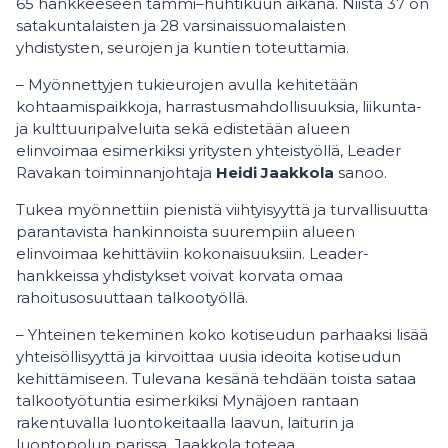
65 hankkeeseen tammi–huhtikuun aikana. Niistä 37 on
satakuntalaisten ja 28 varsinaissuomalaisten
yhdistysten, seurojen ja kuntien toteuttamia.
– Myönnettyjen tukieurojen avulla kehitetään
kohtaamispaikkoja, harrastusmahdollisuuksia, liikunta-
ja kulttuuripalveluita sekä edistetään alueen
elinvoimaa esimerkiksi yritysten yhteistyöllä, Leader
Ravakan toiminnanjohtaja
Heidi Jaakkola
sanoo.
Tukea myönnettiin pienistä viihtyisyyttä ja turvallisuutta
parantavista hankinnoista suurempiin alueen
elinvoimaa kehittäviin kokonaisuuksiin. Leader-
hankkeissa yhdistykset voivat korvata omaa
rahoitusosuuttaan talkootyöllä.
– Yhteinen tekeminen koko kotiseudun parhaaksi lisää
yhteisöllisyyttä ja kirvoittaa uusia ideoita kotiseudun
kehittämiseen. Tulevana kesänä tehdään toista sataa
talkootyötuntia esimerkiksi Mynäjoen rantaan
rakentuvalla luontokeitaalla laavun, laiturin ja
luontopolun parissa, Jaakkola toteaa.