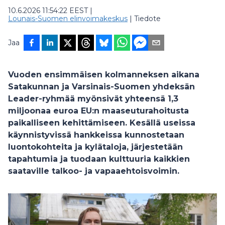
10.6.2026 11:54:22 EEST
|
Lounais-Suomen elinvoimakeskus
|
Tiedote
Jaa
Vuoden ensimmäisen kolmanneksen aikana
Satakunnan ja Varsinais-Suomen yhdeksän
Leader-ryhmää myönsivät yhteensä 1,3
miljoonaa euroa EU:n maaseuturahoitusta
paikalliseen kehittämiseen. Kesällä useissa
käynnistyvissä hankkeissa kunnostetaan
luontokohteita ja kylätaloja, järjestetään
tapahtumia ja tuodaan kulttuuria kaikkien
saataville talkoo- ja vapaaehtoisvoimin.