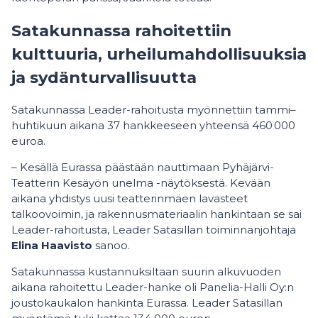
Satakunnassa rahoitettiin
kulttuuria, urheilumahdollisuuksia
ja sydänturvallisuutta
Satakunnassa Leader-rahoitusta myönnettiin tammi–
huhtikuun aikana 37 hankkeeseen yhteensä 460 000
euroa.
– Kesällä Eurassa päästään nauttimaan Pyhäjärvi-
Teatterin Kesäyön unelma -näytöksestä. Kevään
aikana yhdistys uusi teatterinmäen lavasteet
talkoovoimin, ja rakennusmateriaalin hankintaan se sai
Leader-rahoitusta, Leader Satasillan toiminnanjohtaja
Elina Haavisto
sanoo.
Satakunnassa kustannuksiltaan suurin alkuvuoden
aikana rahoitettu Leader-hanke oli Panelia-Halli Oy:n
joustokaukalon hankinta Eurassa. Leader Satasillan