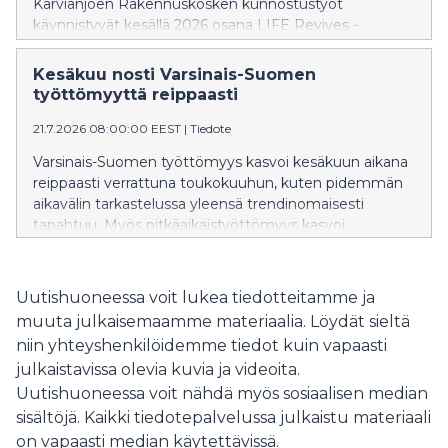
Karvianjoen Rakennuskosken kunnostustyöt
käynnistyvät kesällä 2026 osana LIFE Revives -
hanketta. Tavoitteena on lisätä erittäin uhanalaisen
jokihelmisimpukan eli raakun sekä sen isäntäkalan
Kesäkuu nosti Varsinais-Suomen
taimenen elinympäristöjä Satakunnan ainoassa jäljellä
työttömyyttä reippaasti
olevassa raakkujoessa. Kunnostuksen aikana
järjestetään mediapäivä 6.8.2026, jolloin kunnostuksia
21.7.2026 08:00:00 EEST
|
Tiedote
voi tulla seuraamaan.
Varsinais-Suomen työttömyys kasvoi kesäkuun aikana
reippaasti verrattuna toukokuuhun, kuten pidemmän
aikavälin tarkastelussa yleensä trendinomaisesti
tapahtuu. Myös pitkäaikaistyöttömyys kasvoi
kesäkuun aikana voimakkaasti. Julkisten palveluiden
kautta mitattava työvoiman kysyntä pysyi edelleen
melko vaisuna, mutta avoimien työpaikkojen määrä
Uutishuoneessa voit lukea tiedotteitamme ja
nousi kuitenkin hieman verrattuna vuodentakaiseen.
muuta julkaisemaamme materiaalia. Löydät sieltä
niin yhteyshenkilöidemme tiedot kuin vapaasti
julkaistavissa olevia kuvia ja videoita.
Uutishuoneessa voit nähdä myös sosiaalisen median
sisältöjä. Kaikki tiedotepalvelussa julkaistu materiaali
on vapaasti median käytettävissä.