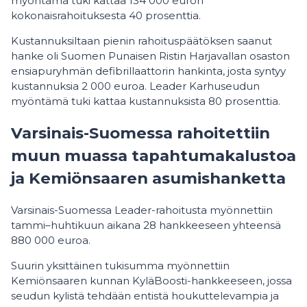
myöntämä tuki kattaa 134 000 euron
kokonaisrahoituksesta 40 prosenttia.
Kustannuksiltaan pienin rahoituspäätöksen saanut
hanke oli Suomen Punaisen Ristin Harjavallan osaston
ensiapuryhmän defibrillaattorin hankinta, josta syntyy
kustannuksia 2 000 euroa. Leader Karhuseudun
myöntämä tuki kattaa kustannuksista 80 prosenttia.
Varsinais-Suomessa rahoitettiin
muun muassa tapahtumakalustoa
ja Kemiönsaaren asumishanketta
Varsinais-Suomessa Leader-rahoitusta myönnettiin
tammi–huhtikuun aikana 28 hankkeeseen yhteensä
880 000 euroa.
Suurin yksittäinen tukisumma myönnettiin
Kemiönsaaren kunnan KyläBoosti-hankkeeseen, jossa
seudun kylistä tehdään entistä houkuttelevampia ja