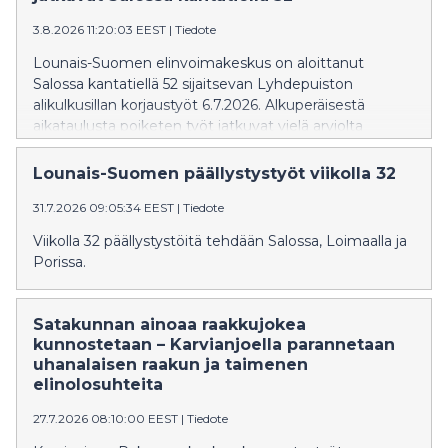
3.8.2026 11:20:03 EEST
|
Tiedote
Lounais-Suomen elinvoimakeskus on aloittanut
Salossa kantatiellä 52 sijaitsevan Lyhdepuiston
alikulkusillan korjaustyöt 6.7.2026. Alkuperäisestä
aikataulusta poiketen työt jatkuvat vielä arviolta
elokuun loppuun saakka. Korjaustöiden aikana toinen
ajokaista on poissa käytöstä ja liikenne on ohjattu
Lounais-Suomen päällystystyöt viikolla 32
toiselle kaistalle liikennevalo-ohjauksella. Töistä
31.7.2026 09:05:34 EEST
|
Tiedote
aiheutuu haittaa liikenteelle.
Viikolla 32 päällystystöitä tehdään Salossa, Loimaalla ja
Porissa.
Satakunnan ainoaa raakkujokea
kunnostetaan – Karvianjoella parannetaan
uhanalaisen raakun ja taimenen
elinolosuhteita
27.7.2026 08:10:00 EEST
|
Tiedote