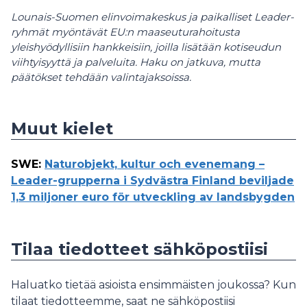
Lounais-Suomen elinvoimakeskus ja paikalliset Leader-
ryhmät myöntävät EU:n maaseuturahoitusta
yleishyödyllisiin hankkeisiin, joilla lisätään kotiseudun
viihtyisyyttä ja palveluita. Haku on jatkuva, mutta
päätökset tehdään valintajaksoissa.
Muut kielet
SWE
:
Naturobjekt, kultur och evenemang –
Leader-grupperna i Sydvästra Finland beviljade
1,3 miljoner euro för utveckling av landsbygden
Tilaa tiedotteet sähköpostiisi
Haluatko tietää asioista ensimmäisten joukossa? Kun
tilaat tiedotteemme, saat ne sähköpostiisi