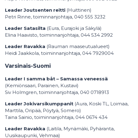
Leader Joutsenten reitti
(Huittinen)
Petri Rinne, toiminnanjohtaja, 040 555 3232
Leader Satasilta
(Eura, Eurajoki ja Säkylä)
Elina Haavisto, toiminnanjohtaja, 044 534 2992
Leader Ravakka
(Rauman maaseutualueet)
Heidi Jaakkola, toiminnanjohtaja, 044 7929004
Varsinais-Suomi
Leader I samma båt – Samassa veneessä
(Kemiönsaari, Parainen, Kustavi)
Siv Holmgren, toiminnanjohtaja, 040 0718913
Leader Jokivarsikumppanit
(Aura, Koski TL, Loimaa,
Marttila, Oripää, Pöytyä, Somero)
Taina Sainio, toiminnanjohtaja, 044 0674 434
Leader Ravakka
(Laitila, Mynämäki, Pyhäranta,
Uusikaupunki, Vehmaa)