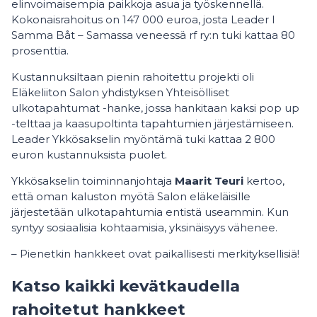
elinvoimaisempia paikkoja asua ja työskennellä.
Kokonaisrahoitus on 147 000 euroa, josta Leader I
Samma Båt – Samassa veneessä rf ry:n tuki kattaa 80
prosenttia.
Kustannuksiltaan pienin rahoitettu projekti oli
Eläkeliiton Salon yhdistyksen Yhteisölliset
ulkotapahtumat -hanke, jossa hankitaan kaksi pop up
-telttaa ja kaasupoltinta tapahtumien järjestämiseen.
Leader Ykkösakselin myöntämä tuki kattaa 2 800
euron kustannuksista puolet.
Ykkösakselin toiminnanjohtaja
Maarit Teuri
kertoo,
että oman kaluston myötä Salon eläkeläisille
järjestetään ulkotapahtumia entistä useammin. Kun
syntyy sosiaalisia kohtaamisia, yksinäisyys vähenee.
– Pienetkin hankkeet ovat paikallisesti merkityksellisiä!
Katso kaikki kevätkaudella
rahoitetut hankkeet