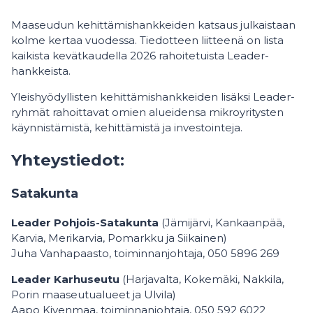
Maaseudun kehittämishankkeiden katsaus julkaistaan
kolme kertaa vuodessa. Tiedotteen liitteenä on lista
kaikista kevätkaudella 2026 rahoitetuista Leader-
hankkeista.
Yleishyödyllisten kehittämishankkeiden lisäksi Leader-
ryhmät rahoittavat omien alueidensa mikroyritysten
käynnistämistä, kehittämistä ja investointeja.
Yhteystiedot:
Satakunta
Leader Pohjois-Satakunta
(Jämijärvi, Kankaanpää,
Karvia, Merikarvia, Pomarkku ja Siikainen)
Juha Vanhapaasto, toiminnanjohtaja, 050 5896 269
Leader Karhuseutu
(Harjavalta, Kokemäki, Nakkila,
Porin maaseutualueet ja Ulvila)
Aapo Kivenmaa, toiminnanjohtaja, 050 592 6022