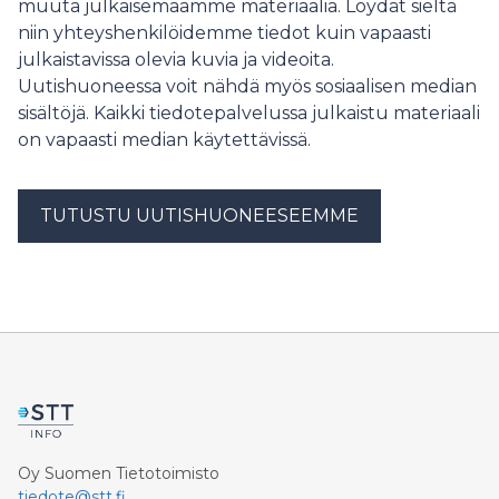
muuta julkaisemaamme materiaalia. Löydät sieltä
niin yhteyshenkilöidemme tiedot kuin vapaasti
julkaistavissa olevia kuvia ja videoita.
Uutishuoneessa voit nähdä myös sosiaalisen median
sisältöjä. Kaikki tiedotepalvelussa julkaistu materiaali
on vapaasti median käytettävissä.
TUTUSTU UUTISHUONEESEEMME
Oy Suomen Tietotoimisto
tiedote@stt.fi