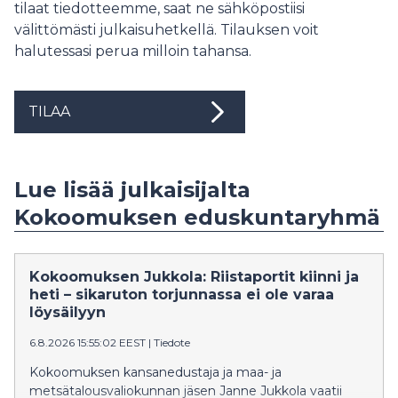
tilaat tiedotteemme, saat ne sähköpostiisi
välittömästi julkaisuhetkellä. Tilauksen voit
halutessasi perua milloin tahansa.
TILAA
Lue lisää julkaisijalta
Kokoomuksen eduskuntaryhmä
Kokoomuksen Jukkola: Riistaportit kiinni ja
heti – sikaruton torjunnassa ei ole varaa
löysäilyyn
6.8.2026 15:55:02 EEST
|
Tiedote
Kokoomuksen kansanedustaja ja maa- ja
metsätalousvaliokunnan jäsen Janne Jukkola vaatii