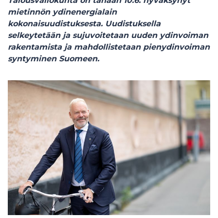
Talousvaliokunta on tänään 10.6. hyväksynyt
mietinnön ydinenergialain
kokonaisuudistuksesta. Uudistuksella
selkeytetään ja sujuvoitetaan uuden ydinvoiman
rakentamista ja mahdollistetaan pienydinvoiman
syntyminen Suomeen.