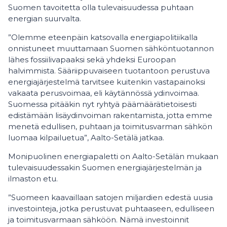
Suomen tavoitetta olla tulevaisuudessa puhtaan
energian suurvalta.
”Olemme eteenpäin katsovalla energiapolitiikalla
onnistuneet muuttamaan Suomen sähköntuotannon
lähes fossiilivapaaksi sekä yhdeksi Euroopan
halvimmista. Sääriippuvaiseen tuotantoon perustuva
energiajärjestelmä tarvitsee kuitenkin vastapainoksi
vakaata perusvoimaa, eli käytännössä ydinvoimaa.
Suomessa pitääkin nyt ryhtyä päämäärätietoisesti
edistämään lisäydinvoiman rakentamista, jotta emme
menetä edullisen, puhtaan ja toimitusvarman sähkön
luomaa kilpailuetua”, Aalto-Setälä jatkaa.
Monipuolinen energiapaletti on Aalto-Setälän mukaan
tulevaisuudessakin Suomen energiajärjestelmän ja
ilmaston etu.
”Suomeen kaavaillaan satojen miljardien edestä uusia
investointeja, jotka perustuvat puhtaaseen, edulliseen
ja toimitusvarmaan sähköön. Nämä investoinnit