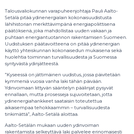
Talousvaliokunnan varapuheenjohtaja Pauli Aalto-
Setälä pitää ydinenergialain kokonaisuudistusta
lähihistorian merkittävimpänä energiapoliittisena
päätöksenä, joka mahdollistaa uuden vakaan ja
puhtaan energiantuotannon rakentamisen Suomeen.
Uudistuksen päätavoitteena on pitää ydinenergian
käyttö yhteiskunnan kokonaisedun mukaisena sekä
huolehtia toiminnan turvallisuudesta ja Suomessa
syntyvästä ydinjätteestä.
”Kyseessä on jättimäinen uudistus, jossa päivitetään
kymmeniä vuosia vanha laki tähän päivään.
Ydinvoimaan liittyvän sääntelyn päälinjat pysyvät
ennallaan, mutta prosesseja sujuvoitetaan, jotta
ydinenergiahankkeet saataisiin toteutettua
aikaisempaa tehokkaammin – turvallisuudesta
tinkimättä”, Aalto-Setälä aloittaa.
Aalto-Setälän mukaan uuden ydinvoiman
rakentamista selkeyttävä laki palvelee erinomaisesti