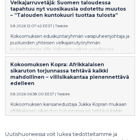
Tavoitteena on nopeuttaa hoitoon pääsyä, parantaa
Velkajarruvetäjä: Suomen taloudessa
hoidon jatkuvuutta ja vastata entistä paremmin
tapahtuu nyt vuosikausia odotettu muutos
ikääntyneiden tarpeisiin. Valinnanvapauskokeilu on
– ”Talouden kuntokuuri tuottaa tulosta”
tuonut tuhansille 65 vuotta täyttäneelle
5.8.2026 12:07:42 EEST
|
Tiedote
mahdollisuuden hakeutua yksityiselle yleislääkärille
julkisen terveydenhuollon asiakasmaksun hinnalla.
Kokoomuksen eduskuntaryhmän varapuheenjohtaja ja
puolueiden yhteisen velkajarrutyöryhmän
puheenjohtaja Ville Valkonen näkee vuosikausia
odotetun ja Orpon hallituksen käynnistämän
rakennemuutoksen olevan nyt vauhdissa Suomen
Kokoomuksen Kopra: Afrikkalaisen
taloudessa. Yksityinen sektori ja kansantalous kasvavat
sikaruton torjunnassa tehtävä kaikki
samalla, kun suuria julkisia menoja saadaan
mahdollinen – villisikakantaa pienennettävä
pienennettyä.
edelleen
5.8.2026 06:58:00 EEST
|
Tiedote
Kokoomuksen kansanedustaja Jukka Kopran mukaan
afrikkalaisen sikaruton torjunnassa on tehtävä kaikki
mahdollinen taudin leviämisen estämiseksi. Samalla on
huolehdittava siitä, että torjuntatoimet ovat
tehokkaita ja niiden vaikutukset elinkeinoihin jäävät
Uutishuoneessa voit lukea tiedotteitamme ja
mahdollisimman vähäisiksi.