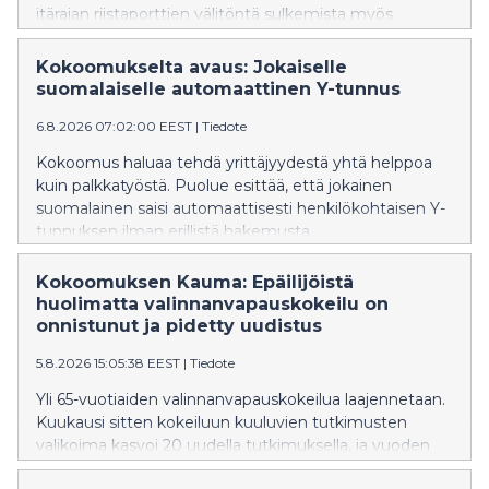
itärajan riistaporttien välitöntä sulkemista myös
Pohjois-Karjalassa. Ylen mukaan riistaportit ovat
maakunnassa edelleen auki, vaikka Kaakkois-
Kokoomukselta avaus: Jokaiselle
Suomessa ne suljettiin viime viikolla afrikkalaisen
suomalaiselle automaattinen Y-tunnus
sikaruton leviämisen estämiseksi.
6.8.2026 07:02:00 EEST
|
Tiedote
Kokoomus haluaa tehdä yrittäjyydestä yhtä helppoa
kuin palkkatyöstä. Puolue esittää, että jokainen
suomalainen saisi automaattisesti henkilökohtaisen Y-
tunnuksen ilman erillistä hakemusta.
Kokoomuksen Kauma: Epäilijöistä
huolimatta valinnanvapauskokeilu on
onnistunut ja pidetty uudistus
5.8.2026 15:05:38 EEST
|
Tiedote
Yli 65-vuotiaiden valinnanvapauskokeilua laajennetaan.
Kuukausi sitten kokeiluun kuuluvien tutkimusten
valikoima kasvoi 20 uudella tutkimuksella, ja vuoden
2027 alusta kokeiluun on tulossa lisää parannuksia.