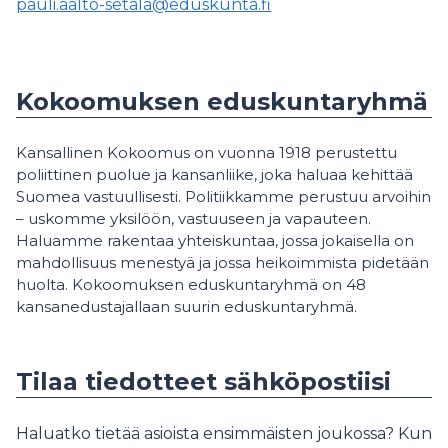
pauli.aalto-setala@eduskunta.fi
Kokoomuksen eduskuntaryhmä
Kansallinen Kokoomus on vuonna 1918 perustettu
poliittinen puolue ja kansanliike, joka haluaa kehittää
Suomea vastuullisesti. Politiikkamme perustuu arvoihin
– uskomme yksilöön, vastuuseen ja vapauteen.
Haluamme rakentaa yhteiskuntaa, jossa jokaisella on
mahdollisuus menestyä ja jossa heikoimmista pidetään
huolta. Kokoomuksen eduskuntaryhmä on 48
kansanedustajallaan suurin eduskuntaryhmä.
Tilaa tiedotteet sähköpostiisi
Haluatko tietää asioista ensimmäisten joukossa? Kun