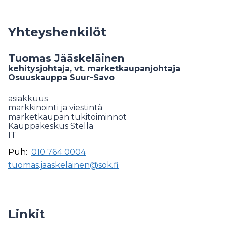
Yhteyshenkilöt
Tuomas Jääskeläinen
kehitysjohtaja, vt. marketkaupanjohtaja
Osuuskauppa Suur-Savo
asiakkuus
markkinointi ja viestintä
marketkaupan tukitoiminnot
Kauppakeskus Stella
IT
Puh:
010 764 0004
tuomas.jaaskelainen@sok.fi
Linkit