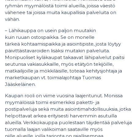
ryhmän myymälöistä toimii alueilla, joissa väestö
vähenee tai joissa muita kaupallisia palveluita on
vähän.
– Lähikauppa on usein paljon muutakin
kuin ruuan ostospaikka. Se on monelle
tärkeä kohtaamispaikka ja asiointipiste, josta löytyy
päivittäistavaroiden lisäksi muitakin palveluita.
Monipuoliset kyläkaupat takaavat lähipalvelut paitsi
seutunsa vakiasukkaille, myös etätyön tekijöille,
matkailijoille ja mökkiläisille, toteaa kehitysjohtaja ja
marketkaupan vt. toimialajohtaja Tuomas
Jääskeläinen.
Kaupan rooli on viime vuosina laajentunut. Monissa
myymälöissä toimii esimerkiksi paketti- ja
postipalveluja sekä muita asiointimahdollisuuksia, jotka
helpottavat arkea erityisesti harvemmin asutuilla
alueilla. Verkkokauppa puolestaan täydentää palveluja
tuomalla laajan valikoiman saataville myös
niille alueille, joilla tarjonta on rajallisempaa.