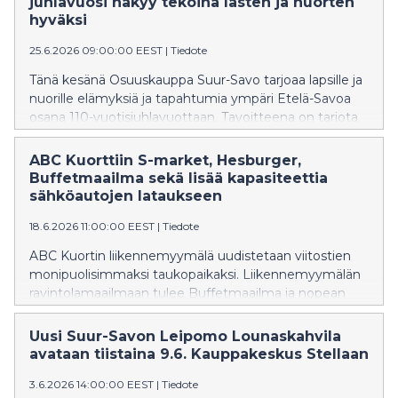
juhlavuosi näkyy tekoina lasten ja nuorten
hyväksi​
25.6.2026 09:00:00 EEST
|
Tiedote
Tänä kesänä Osuuskauppa Suur-Savo tarjoaa lapsille ja
nuorille elämyksiä ja tapahtumia ympäri Etelä-Savoa
osana 110-vuotisjuhlavuottaan. Tavoitteena on tarjota
alueen lapsille ja nuorille mielekästä kesätekemistä:
liikkumista, uusien taitojen oppimista ja yhdessä
ABC Kuorttiin S-market, Hesburger,
tekemisen iloa.
Buffetmaailma sekä lisää kapasiteettia
sähköautojen lataukseen
18.6.2026 11:00:00 EEST
|
Tiedote
ABC Kuortin liikennemyymälä uudistetaan viitostien
monipuolisimmaksi taukopaikaksi. Liikennemyymälän
ravintolamaailmaan tulee Buffetmaailma ja nopean
syömisen hampurilaisravintola Hesburger.
Osuuskauppa Suur-Savon suunnitelmissa on myös
Uusi Suur-Savon Leipomo Lounaskahvila
ABC:n Sale-myymälän uudistaminen valikoimaltaan
avataan tiistaina 9.6. Kauppakeskus Stellaan
laajemmaksi S-marketiksi. Sähköautoja ladataan
3.6.2026 14:00:00 EEST
|
Tiedote
tulevaisuudessa jättikentällä, jossa aseman