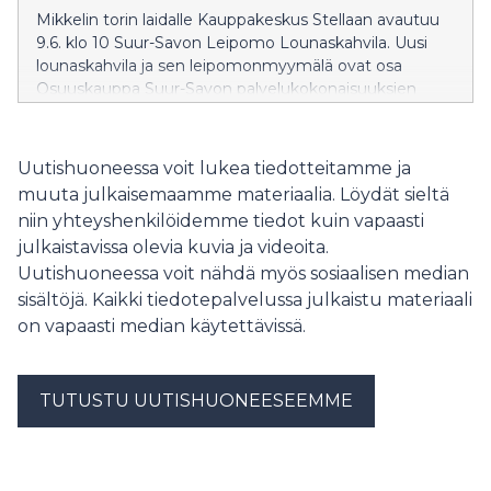
kokonaisteho nousee massiiviseen kolmeen
Mikkelin torin laidalle Kauppakeskus Stellaan avautuu
megawattiin.
9.6. klo 10 Suur-Savon Leipomo Lounaskahvila. Uusi
lounaskahvila ja sen leipomonmyymälä ovat osa
Osuuskauppa Suur-Savon palvelukokonaisuuksien
kehittämistä, tukien arjen sujuvaa asiointia.
Uutishuoneessa voit lukea tiedotteitamme ja
muuta julkaisemaamme materiaalia. Löydät sieltä
niin yhteyshenkilöidemme tiedot kuin vapaasti
julkaistavissa olevia kuvia ja videoita.
Uutishuoneessa voit nähdä myös sosiaalisen median
sisältöjä. Kaikki tiedotepalvelussa julkaistu materiaali
on vapaasti median käytettävissä.
TUTUSTU UUTISHUONEESEEMME