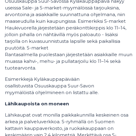
Osuuskauppa Suur-Savossa Kyläkauppapäivä näkyy
useissa Sale- ja S-market-myymälöissä tarjouksina,
arvontoina ja asiakkaille suunnattuna ohjelmana, niin
maaseudulla kuin kaupungissa. Esimerkiksi S-market
Haukivuorella järjestetään peräkonttikirppis klo 11–14,
jolloin pihalla on nähtävillä myös paloauto - lisäksi
tarjolla on kuvasuunnistusta lapsille sekä paikallisia
puutöitä. S-market
Rantasalmella puolestaan järjestetään asiakkaille muun
muassa kahvi-, mehu- ja pullatarjoilu klo 11–14 sekä
tuotearvonta.
Esimerkkejä Kyläkauppapäivään
osallistuvista Osuuskauppa Suur-Savon
myymälöistä ohjelmineen on listattu alle.
Lähikaupoista on moneen
Lähikaupat ovat monilla paikkakunnilla keskeinen osa
arkea ja palveluverkkoa. S-ryhmällä on Suomen
kattavin kauppaverkosto, ja ruokakauppaan on
keskimäärin vain 2,4 kilometriä. Merkittävä osa S-