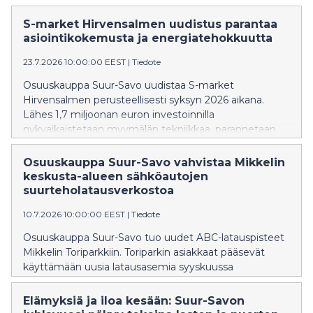
S-market Hirvensalmen uudistus parantaa
asiointikokemusta ja energiatehokkuutta
23.7.2026 10:00:00 EEST
|
Tiedote
Osuuskauppa Suur-Savo uudistaa S-market
Hirvensalmen perusteellisesti syksyn 2026 aikana.
Lähes 1,7 miljoonan euron investoinnilla
nykyaikaistetaan myymälän tekniikkaa, parannetaan
energiatehokkuutta ja kehitetään palveluita
vastaamaan entistä paremmin alueen asiakkaiden
Osuuskauppa Suur-Savo vahvistaa Mikkelin
tarpeita. Uudistustöiden on tarkoitus valmistua vuoden
keskusta-alueen sähköautojen
loppuun mennessä.
suurteholatausverkostoa
10.7.2026 10:00:00 EEST
|
Tiedote
Osuuskauppa Suur-Savo tuo uudet ABC-latauspisteet
Mikkelin Toriparkkiin. Toriparkin asiakkaat pääsevät
käyttämään uusia latausasemia syyskuussa
​​Elämyksiä ja iloa kesään: Suur-Savon