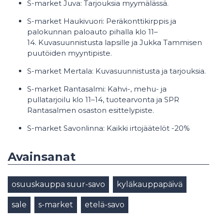
S-market Juva: Tarjouksia myymälässä.
S-market Haukivuori: Peräkonttikirppis ja
palokunnan paloauto pihalla klo 11–
14. Kuvasuunnistusta lapsille ja Jukka Tammisen
puutöiden myyntipiste.
S-market Mertala: Kuvasuunnistusta ja tarjouksia.
S-market Rantasalmi: Kahvi-, mehu- ja
pullatarjoilu klo 11–14, tuotearvonta ja SPR
Rantasalmen osaston esittelypiste.
S-market Savonlinna: Kaikki irtojäätelöt -20%
Avainsanat
osuuskauppa suur-savo
kyläkauppapäivä
sale
s-market
etelä-savo