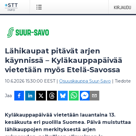
KIRJAUDU
​​Lähikaupat pitävät arjen
käynnissä – Kyläkauppapäivää
vietetään myös Etelä-Savossa​
10.6.2026 15:30:00 EEST
|
Osuuskauppa Suur-Savo
|
Tiedote
Jaa
Kyläkauppapäivää vietetään lauantaina 13.
kesäkuuta eri puolilla Suomea. Päivä muistuttaa
lähikauppojen merkityksestä arjen