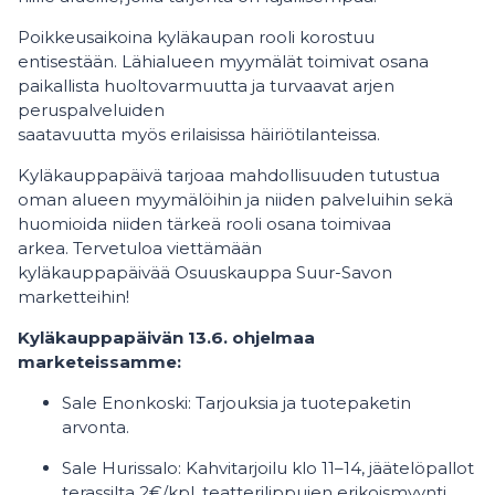
Poikkeusaikoina kyläkaupan rooli korostuu
entisestään. Lähialueen myymälät toimivat osana
paikallista huoltovarmuutta ja turvaavat arjen
peruspalveluiden
saatavuutta myös erilaisissa häiriötilanteissa.
Kyläkauppapäivä tarjoaa mahdollisuuden tutustua
oman alueen myymälöihin ja niiden palveluihin sekä
huomioida niiden tärkeä rooli osana toimivaa
arkea. Tervetuloa viettämään
kyläkauppapäivää Osuuskauppa Suur-Savon
marketteihin!
Kyläkauppapäivän 13.6. ohjelmaa
marketeissamme:
Sale Enonkoski: Tarjouksia ja tuotepaketin
arvonta.
Sale Hurissalo: Kahvitarjoilu klo 11–14, jäätelöpallot
terassilta 2€/kpl, teatterilippujen erikoismyynti