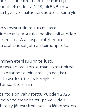
en osallistumismahdollisuuksia ja
ositteluindeksi (NPS) oli 83,8, mikä
si hyvinvointialue sai vuoden aikana yli
en vahvistettiin muun muassa
minnan avulla. Asukaspoolissa oli vuoden
50 henkilöä. Asiakaspalautetiedon
ja osallisuusohjelman toimenpiteitä
inen eteni suunnitellusti.
 ja tasa-arvosuunnitelman toimenpiteet
oiminnan toimintamalli ja eettiset
n, että asukkaiden näkemykset
ystemaattisemmin.
täntöjä on vahvistettu vuoden 2025
ksia on toimeenpantu palveluiden
tetty järjestelmällisesti ja lääkehoidon