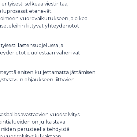
ityisesti selkeää viestintää,
veluprosessit etenevät.
avoimeen vuorovaikutukseen ja oikea-
useteleihin liittyvät yhteydenotot
yisesti lastensuojelussa ja
hteydenotot puolestaan vähenivät
hteyttä eniten kuljettamatta jättämisen
stysavun ohjaukseen liittyvien
siaaliasiavastaavien vuosiselvitys
ntialueiden on julkaistava
 niiden perusteella tehdyistä
n vuosiselvitys julkaistaan