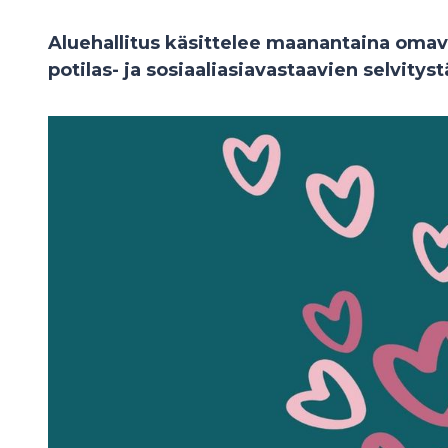
Aluehallitus käsittelee maanantaina omav
potilas- ja sosiaaliasiavastaavien selvityst