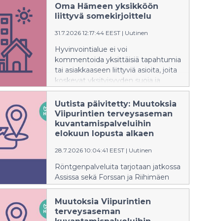
Oma Hämeen yksikköön
liittyvä somekirjoittelu
31.7.2026 12:17:44 EEST
|
Uutinen
Hyvinvointialue ei voi
kommentoida yksittäisiä tapahtumia
tai asiakkaaseen liittyviä asioita, joita
koskevat yksityisyyden suoja ja
salassapitosäännökset.
Uutista päivitetty: Muutoksia
Viipurintien terveysaseman
kuvantamispalveluihin
elokuun lopusta alkaen
28.7.2026 10:04:41 EEST
|
Uutinen
Röntgenpalveluita tarjotaan jatkossa
Assissa sekä Forssan ja Riihimäen
sote-keskuksissa.
Muutoksia Viipurintien
terveysaseman