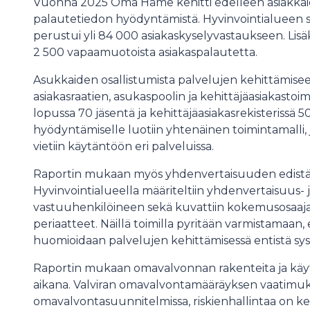
Vuonna 2025 Oma Häme kehitti edelleen asiakkaid
palautetiedon hyödyntämistä. Hyvinvointialueen su
perustui yli 84 000 asiakaskyselyvastaukseen. Lisäk
2 500 vapaamuotoista asiakaspalautetta.
Asukkaiden osallistumista palvelujen kehittämise
asiakasraatien, asukaspoolin ja kehittäjäasiakastoi
lopussa 70 jäsentä ja kehittäjäasiakasrekisterissä 
hyödyntämiselle luotiin yhtenäinen toimintamalli, 
vietiin käytäntöön eri palveluissa.
Raportin mukaan myös yhdenvertaisuuden edistäm
Hyvinvointialueella määriteltiin yhdenvertaisuus-
vastuuhenkilöineen sekä kuvattiin kokemusosaajat
periaatteet. Näillä toimilla pyritään varmistamaa
huomioidaan palvelujen kehittämisessä entistä s
Raportin mukaan omavalvonnan rakenteita ja käy
aikana. Valviran omavalvontamääräyksen vaatimu
omavalvontasuunnitelmissa, riskienhallintaa on kehi