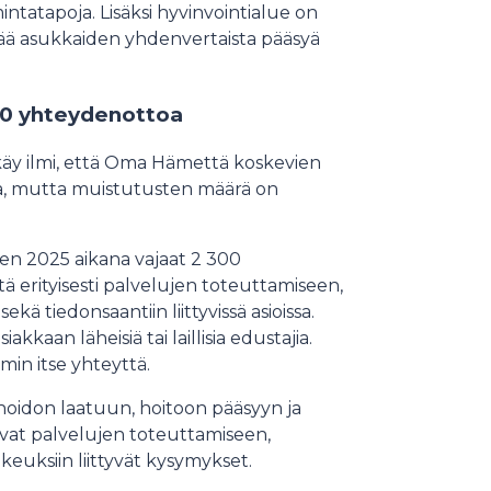
ntatapoja. Lisäksi hyvinvointialue on
stää asukkaiden yhdenvertaista pääsyä
 000 yhteydenottoa
tä käy ilmi, että Oma Hämettä koskevien
a, mutta muistutusten määrä on
oden 2025 aikana vajaat 2 300
tä erityisesti palvelujen toteuttamiseen,
kä tiedonsaantiin liittyvissä asioissa.
kkaan läheisiä tai laillisia edustajia.
min itse yhteyttä.
hoidon laatuun, hoitoon pääsyyn ja
uivat palvelujen toteuttamiseen,
keuksiin liittyvät kysymykset.