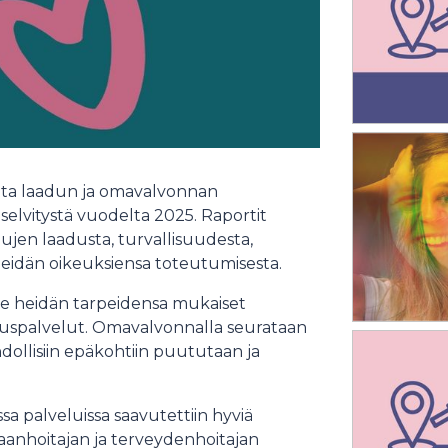
uuta laadun ja omavalvonnan
n selvitystä vuodelta 2025. Raportit
ujen laadusta, turvallisuudesta,
eidän oikeuksiensa toteutumisesta.
lle heidän tarpeidensa mukaiset
lastuspalvelut. Omavalvonnalla seurataan
dollisiin epäkohtiin puututaan ja
palveluissa saavutettiin hyviä
raanhoitajan ja terveydenhoitajan