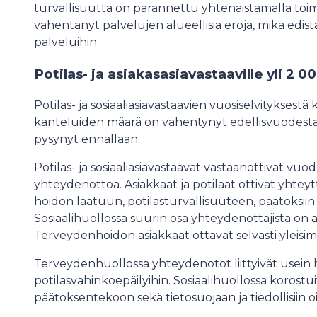
turvallisuutta on parannettu yhtenäistämällä toimi
vähentänyt palvelujen alueellisia eroja, mikä edi
palveluihin.
Potilas- ja asiakasasiavastaaville yli 2
Potilas- ja sosiaaliasiavastaavien vuosiselvitykses
kanteluiden määrä on vähentynyt edellisvuodest
pysynyt ennallaan.
Potilas- ja sosiaaliasiavastaavat vastaanottivat vu
yhteydenottoa. Asiakkaat ja potilaat ottivat yhteyt
hoidon laatuun, potilasturvallisuuteen, päätöksiin se
Sosiaalihuollossa suurin osa yhteydenottajista on asia
Terveydenhoidon asiakkaat ottavat selvästi yleisim
Terveydenhuollossa yhteydenotot liittyivät usein 
potilasvahinkoepäilyihin. Sosiaalihuollossa korost
päätöksentekoon sekä tietosuojaan ja tiedollisiin oi