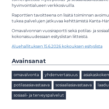
hyvinvointialueen verkkosivuilla.
Raporttien tavoitteena on lisätä toiminnan avoimuu
tukea palvelujen jatkuvaa kehittämistä Kanta-Häm
Omavalvonnan vuosiraportti sekä potilas- ja sosiaali
kokonaisuudessaan esityslistan liitteistä.
Aluehallituksen 15.6.2026 kokouksen esityslista
Avainsanat
omavalvonta
yhdenvertaisuus
asiakaskoke
potilasasiavastaava
sosiaaliasiavastaava
laadu
sosiaali- ja terveyspalvelut