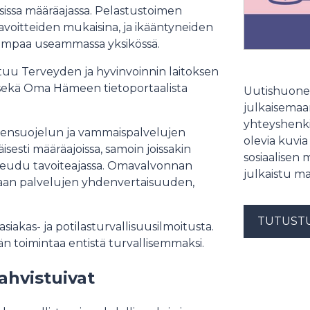
sissa määräajassa. Pelastustoimen
avoitteiden mukaisina, ja ikääntyneiden
iempaa useammassa yksikössä.
tuu Terveyden ja hyvinvoinnin laitoksen
n sekä Oma Hämeen tietoportaalista
Uutishuonee
julkaisemaam
yhteyshenki
stensuojelun ja vammaispalvelujen
olevia kuvia
sesti määräajoissa, samoin joissakin
sosiaalisen 
oteudu tavoiteajassa. Omavalvonnan
julkaistu ma
etaan palvelujen yhdenvertaisuuden,
TUTUST
siakas- ja potilasturvallisuusilmoitusta.
än toimintaa entistä turvallisemmaksi.
ahvistuivat