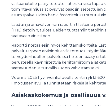
vastaanotolle pääsy toteutui lähes kaikissa tapauk
toimintavalmiusajat pysyivät pääosin asetettujen t
asumispalveluiden henkilöstömitoitus toteutui a
Laadun ja omavalvonnan raportin tilastointi perus
(THL) tietoihin, tulosalueiden tuottamiin tietoihi
saatavaan aineistoon.
Raportti nostaa esiin myös kehittämiskohteita. La
palvelutarpeen arvioinnit eivät toteudu täysimääräi
terveydenhuollon palveluissa hoitoon pääsy ei t
perusteella käynnistettyjä kehittämistoimia jatk
saatavuuden ja turvallisuuden vahvistamiseksi.
Vuonna 2025 hyvinvointialueella tehtiin yli 13 600 a
Ilmoitusten avulla tunnistetaan riskejä ja kehitetä
Asiakaskokemus ja osallisuus v