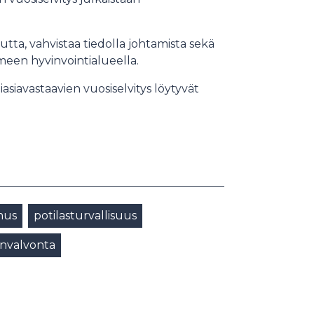
tta, vahvistaa tiedolla johtamista sekä
een hyvinvointialueella.
asiavastaavien vuosiselvitys löytyvät
mus
potilasturvallisuus
nvalvonta