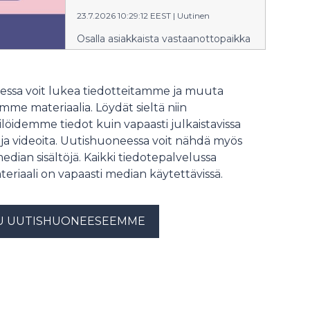
23.7.2026 10:29:12 EEST
|
Uutinen
Osalla asiakkaista vastaanottopaikka
muuttuu aiemmin ilmoitetusta.
ssa voit lukea tiedotteitamme ja muuta
me materiaalia. Löydät sieltä niin
löidemme tiedot kuin vapaasti julkaistavissa
 ja videoita. Uutishuoneessa voit nähdä myös
median sisältöjä. Kaikki tiedotepalvelussa
teriaali on vapaasti median käytettävissä.
U UUTISHUONEESEEMME