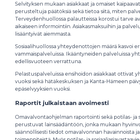
Selvityksen mukaan asiakkaat ja omaiset kaipaavat er
perusteltuja päätöksiä sekä tietoa siitä, miten pal
Terveydenhuollossa palautteissa korostui tarve 
aikaiseen informointiin. Asiakasmaksuihin ja palvel
lisääntyivät aiemmasta.
Sosiaalihuollossa yhteydenottojen määrä kasvoi erit
vammaispalveluissa. Ikääntyneiden palveluissa y
edellisvuoteen verrattuna.
Pelastuspalveluissa ensihoidon asiakkaat ottivat y
vuoksi sekä hätäkeskuksen ja Kanta-Hämeen päivy
epäselvyyksien vuoksi.
Raportit julkaistaan avoimesti
Omavalvontaohjelman raportointi sekä potilas- ja so
perustuvat lainsäädäntöön, jonka mukaan hyvinvoi
säännöllisesti tiedot omavalvonnan havainnoista ja
toimenpiteistä. Myös potilas- ja sosiaaliasiavastaavie