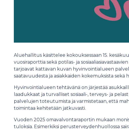
Aluehallitus käsittelee kokouksessaan 15. kesäk
vuosiraporttia sekä potilas- ja sosiaaliasiavastaavie
tarjoavat kattavan kuvan hyvinvointialueen palvel
saatavuudesta ja asiakkaiden kokemuksista sekä h
Hyvinvointialueen tehtävänä on järjestää asukkai
laadukkaat ja turvalliset sosiaali-, terveys- ja pe
palvelujen toteutumista ja varmistetaan, että mah
toimintaa kehitetään jatkuvasti.
Vuoden 2025 omavalvontaraportin mukaan monissa 
tuloksia. Esimerkiksi perusterveydenhuollossa sai