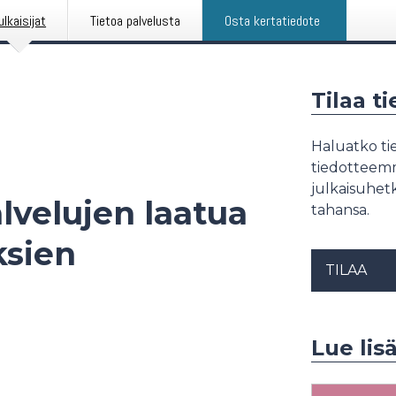
ulkaisijat
Tietoa palvelusta
Osta kertatiedote
Tilaa t
Haluatko tie
tiedotteemme
julkaisuhetk
velujen laatua
tahansa.
ksien
TILAA
Lue lis