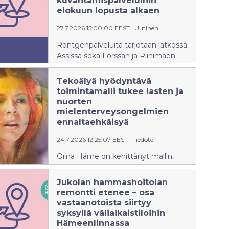
kuvantamispalveluihin
elokuun lopusta alkaen
27.7.2026 15:00:00 EEST
|
Uutinen
Röntgenpalveluita tarjotaan jatkossa
Assissa sekä Forssan ja Riihimäen
sote-keskuksissa.
Tekoälyä hyödyntävä
toimintamalli tukee lasten ja
nuorten
mielenterveysongelmien
ennaltaehkäisyä
24.7.2026 12:25:07 EEST
|
Tiedote
Oma Häme on kehittänyt mallin,
joka auttaa tunnistamaan tuen
tarpeita aikaisemmin.
Jukolan hammashoitolan
remontti etenee – osa
vastaanotoista siirtyy
syksyllä väliaikaistiloihin
Hämeenlinnassa