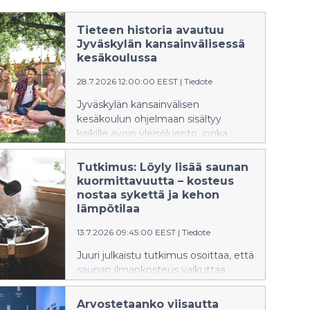
Tieteen historia avautuu
Jyväskylän kansainvälisessä
kesäkoulussa
28.7.2026 12:00:00 EEST
|
Tiedote
Jyväskylän kansainvälisen
kesäkoulun ohjelmaan sisältyy
kaikille avoin yleisöluento, jonka
aiheena on uuden fysiikan synnyn
yhteydet Weimarin tasavallan
Tutkimus: Löyly lisää saunan
kulttuurielämään. Luennoitsijana
kuormittavuutta – kosteus
toimii professori Ismo Koponen
nostaa sykettä ja kehon
Helsingin yliopistosta.
lämpötilaa
13.7.2026 09:45:00 EEST
|
Tiedote
Juuri julkaistu tutkimus osoittaa, että
saunan ilmankosteus vaikuttaa
merkittävästi elimistön
kuormittumiseen lämpötilan lisäksi.
Arvostetaanko viisautta