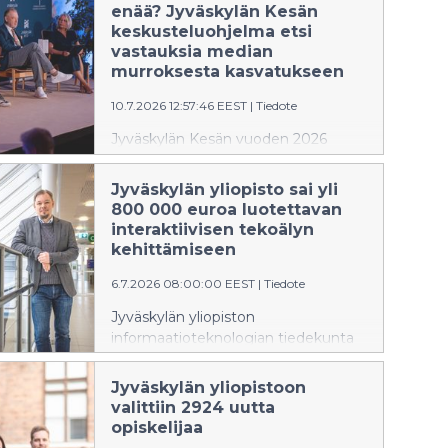
Mitä kosteampi sauna on, sitä
enää? Jyväskylän Kesän
voimakkaammin syke ja kehon
keskusteluohjelma etsi
lämpötila nousevat.
vastauksia median
murroksesta kasvatukseen
10.7.2026 12:57:46 EEST
|
Tiedote
Jyväskylän Kesän vuoden 2026
keskusteluohjelma tarkasteli yhtä
vanhimmista ja samalla
Jyväskylän yliopisto sai yli
ajankohtaisimmista ihanteista:
800 000 euroa luotettavan
viisautta. Viiden päivän aikana
interaktiivisen tekoälyn
keskusteluissa kysyttiin, miltä viisaus
kehittämiseen
näyttää aikana, jolloin huomiosta
6.7.2026 08:00:00 EEST
|
Tiedote
kilpaillaan ennennäkemättömällä
voimalla, tekoäly muuttaa
Jyväskylän yliopiston
ajatteluamme ja yhteiskunnallinen
informaatioteknologian tiedekunta
keskustelu hakee uusia muotojaan.
on saanut Business Finlandilta 822
000 euron rahoituksen
Jyväskylän yliopistoon
interaktiivisen tekoälyn
valittiin 2924 uutta
kehittämiseen. Hankkeessa luodaan
opiskelijaa
luotettavampia ja paremmin