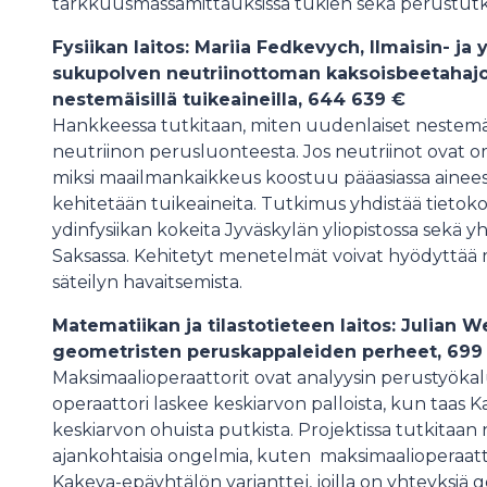
tarkkuusmassamittauksissa tukien sekä perustutk
Fysiikan laitos: Mariia Fedkevych, Ilmaisin- j
sukupolven neutriinottoman kaksoisbeetahajo
nestemäisillä tuikeaineilla, 644 639 €
Hankkeessa tutkitaan, miten uudenlaiset nestemäis
neutriinon perusluonteesta. Jos neutriinot ovat omi
miksi maailmankaikkeus koostuu pääasiassa aineest
kehitetään tuikeaineita. Tutkimus yhdistää tietokon
ydinfysiikan kokeita Jyväskylän yliopistossa sekä yht
Saksassa. Kehitetyt menetelmät voivat hyödyttää m
säteilyn havaitsemista.
Matematiikan ja tilastotieteen laitos: Julian W
geometristen peruskappaleiden perheet, 699
Maksimaalioperaattorit ovat analyysin perustyökal
operaattori laskee keskiarvon palloista, kun taas 
keskiarvon ohuista putkista. Projektissa tutkitaan 
ajankohtaisia ongelmia, kuten maksimaalioperaattor
Kakeya-epäyhtälön varianttej, joilla on yhteyksiä 