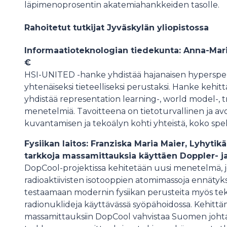
läpimenoprosentin akatemiahankkeiden tasolle.
Rahoitetut tutkijat Jyväskylän yliopistossa
Informaatioteknologian tiedekunta: Anna-Mari
€
HSI-UNITED -hanke yhdistää hajanaisen hypersp
yhtenäiseksi tieteelliseksi perustaksi. Hanke kehi
yhdistää representation learning-, world model-, tr
menetelmiä. Tavoitteena on tietoturvallinen ja avo
kuvantamisen ja tekoälyn kohti yhteistä, koko sp
Fysiikan laitos: Franziska Maria Maier, Lyhytikä
tarkkoja massamittauksia käyttäen Doppler- ja
DopCool-projektissa kehitetään uusi menetelmä, jo
radioaktiivisten isotooppien atomimassoja ennätykse
testaamaan modernin fysiikan perusteita myös t
radionuklideja käyttävässä syöpähoidossa. Kehittä
massamittauksiin DopCool vahvistaa Suomen johta