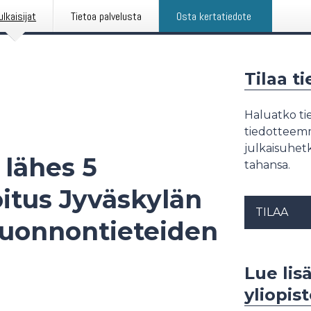
ulkaisijat
Tietoa palvelusta
Osta kertatiedote
Tilaa t
Haluatko tie
tiedotteemme
julkaisuhetk
lähes 5
tahansa.
itus Jyväskylän
TILAA
e luonnontieteiden
Lue lis
yliopis