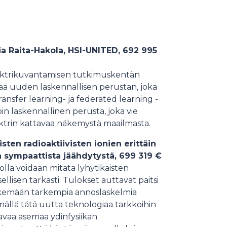
a Raita-Hakola, HSI-UNITED, 692 995
ektrikuvantamisen tutkimuskentän
ttää uuden laskennallisen perustan, joka
ansfer learning- ja federated learning -
in laskennallinen perusta, joka vie
ektrin kattavaa näkemystä maailmasta.
isten radioaktiivisten ionien erittäin
 sympaattista jäähdytystä, 699 319 €
lla voidaan mitata lyhytikäisten
llisen tarkasti. Tulokset auttavat paitsi
ekemään tarkempia annoslaskelmia
mällä tätä uutta teknologiaa tarkkoihin
vaa asemaa ydinfysiikan