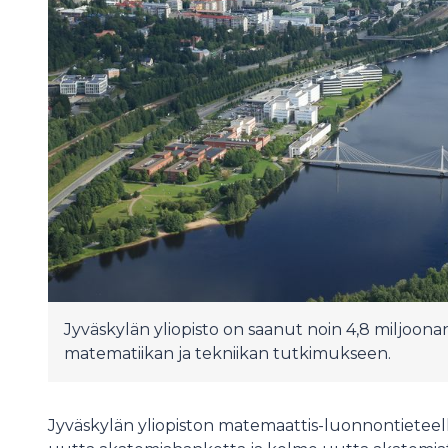
Jyväskylän yliopisto on saanut noin 4,8 miljoon
matematiikan ja tekniikan tutkimukseen.
Jyväskylän yliopiston matemaattis-luonnontieteell