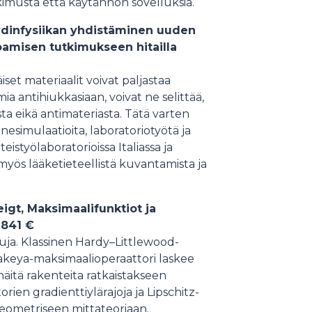
imusta että käytännön sovelluksia.
a ydinfysiikan yhdistäminen uuden
amisen tutkimukseen hitailla
et materiaalit voivat paljastaa
a antihiukkasiaan, voivat ne selittää,
a eikä antimateriasta. Tätä varten
esimulaatioita, laboratoriotyötä ja
eistyölaboratorioissa Italiassa ja
yös lääketieteellistä kuvantamista ja
eigt, Maksimaalifunktiot ja
 841 €
uja. Klassinen Hardy–Littlewood-
Kakeya-maksimaalioperaattori laskee
näitä rakenteita ratkaistakseen
ien gradienttiylärajoja ja Lipschitz-
geometriseen mittateoriaan.