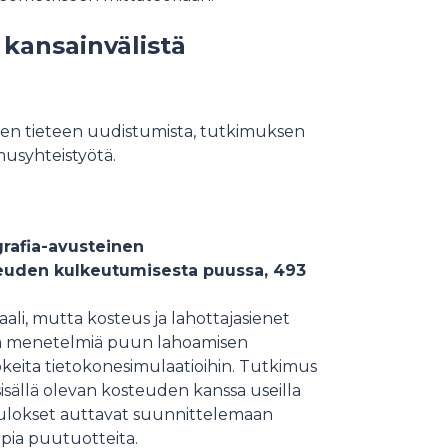
kansainvälistä
en tieteen uudistumista, tutkimuksen
musyhteistyötä.
grafia-avusteinen
teuden kulkeutumisesta puussa, 493
ali, mutta kosteus ja lahottajasienet
sia menetelmiä puun lahoamisen
keita tietokonesimulaatioihin. Tutkimus
isällä olevan kosteuden kanssa useilla
 Tulokset auttavat suunnittelemaan
pia puutuotteita.