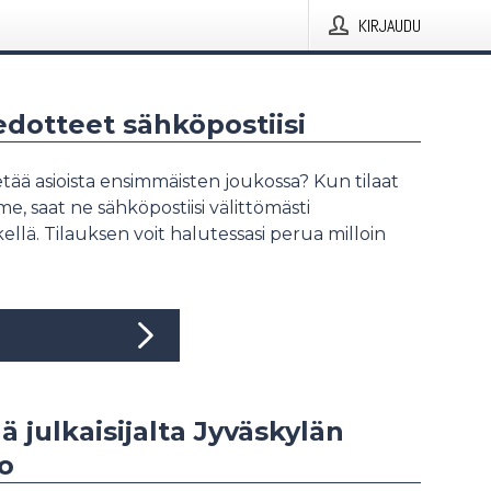
KIRJAUDU
iedotteet sähköpostiisi
tää asioista ensimmäisten joukossa? Kun tilaat
, saat ne sähköpostiisi välittömästi
ellä. Tilauksen voit halutessasi perua milloin
ää julkaisijalta Jyväskylän
to