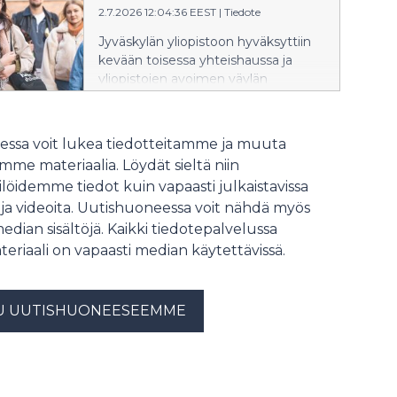
2.7.2026 12:04:36 EEST
|
Tiedote
ihmisten kanssa yhteistyöhön
kykeneviä tekoälyjärjestelmiä sekä
Jyväskylän yliopistoon hyväksyttiin
valmistellaan teknologiaa
kevään toisessa yhteishaussa ja
kaupalliseen käyttöön.
yliopistojen avoimen väylän
erillishaussa yhteensä 2924 uutta
opiskelijaa. Lukuvuosi alkaa elokuun
lopulla uusien opiskelijoiden
ssa voit lukea tiedotteitamme ja muuta
orientaation merkeissä.
me materiaalia. Löydät sieltä niin
Onnittelemme kaikkia valittuja!
löidemme tiedot kuin vapaasti julkaistavissa
 ja videoita. Uutishuoneessa voit nähdä myös
median sisältöjä. Kaikki tiedotepalvelussa
teriaali on vapaasti median käytettävissä.
U UUTISHUONEESEEMME