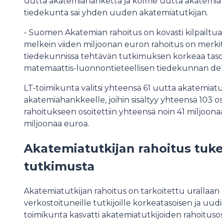
uutta akatemiahanketta ja kolme uutta akatemiat
tiedekunta sai yhden uuden akatemiatutkijan.
- Suomen Akatemian rahoitus on kovasti kilpailtua, 
melkein viiden miljoonan euron rahoitus on merki
tiedekunnissa tehtävän tutkimuksen korkeaa tasoa,
matemaattis-luonnontieteellisen tiedekunnan d
LT-toimikunta valitsi yhteensä 61 uutta akatemiatu
akatemiahankkeelle, joihin sisältyy yhteensä 103 
rahoitukseen osoitettiin yhteensä noin 41 miljoona
miljoonaa euroa.
Akatemiatutkijan rahoitus tuk
tutkimusta
Akatemiatutkijan rahoitus on tarkoitettu urallaan n
verkostoituneille tutkijoille korkeatasoisen ja u
toimikunta kasvatti akatemiatutkijoiden rahoituso