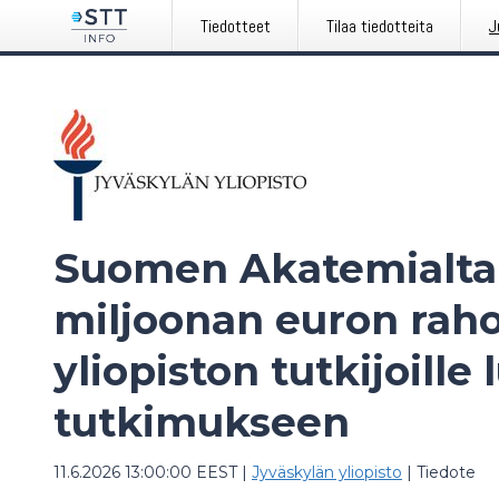
Tiedotteet
Tilaa tiedotteita
J
Suomen Akatemialta 
miljoonan euron raho
yliopiston tutkijoill
tutkimukseen
11.6.2026 13:00:00 EEST
|
Jyväskylän yliopisto
|
Tiedote