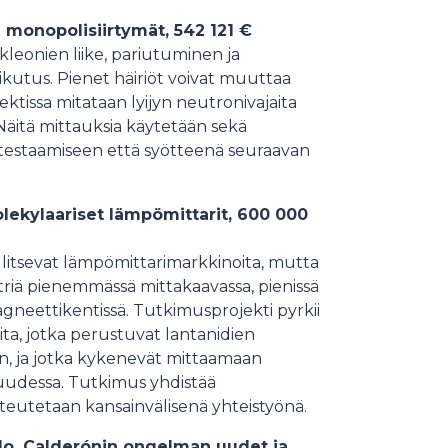
 monopolisiirtymät, 542 121 €
leonien liike, pariutuminen ja
ikutus. Pienet häiriöt voivat muuttaa
ektissa mitataan lyijyn neutronivajaita
. Näitä mittauksia käytetään sekä
 testaamiseen että syötteenä seuraavan
olekylaariset lämpömittarit, 600 000
llitsevat lämpömittarimarkkinoita, mutta
riä pienemmässä mittakaavassa, pienissä
magneettikentissä. Tutkimusprojekti pyrkii
ta, jotka perustuvat lantanidien
in, ja jotka kykenevät mittaamaan
uudessa. Tutkimus yhdistää
toteutetaan kansainvälisenä yhteistyönä.
Salo, Calderónin ongelman uudet ja