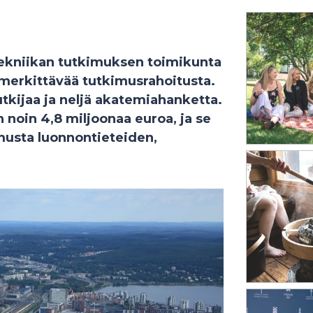
ekniikan tutkimuksen toimikunta
 merkittävää tutkimusrahoitusta.
tkijaa ja neljä akatemiahanketta.
noin 4,8 miljoonaa euroa, ja se
imusta luonnontieteiden,