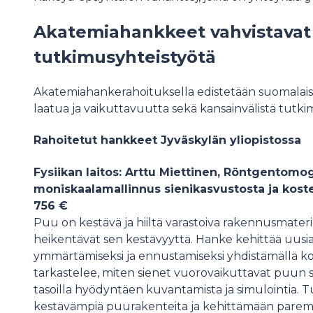
Akatemiahankkeet vahvistavat 
tutkimusyhteistyötä
Akatemiahankerahoituksella edistetään suomalais
laatua ja vaikuttavuutta sekä kansainvälistä tutki
Rahoitetut hankkeet Jyväskylän yliopistossa
Fysiikan laitos: Arttu Miettinen, Röntgentomo
moniskaalamallinnus sienikasvustosta ja kos
756 €
Puu on kestävä ja hiiltä varastoiva rakennusmateria
heikentävät sen kestävyyttä. Hanke kehittää uu
ymmärtämiseksi ja ennustamiseksi yhdistämällä ko
tarkastelee, miten sienet vuorovaikuttavat puun s
tasoilla hyödyntäen kuvantamista ja simulointia.
kestävämpiä puurakenteita ja kehittämään parem