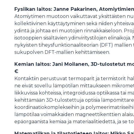
Fysiikan laitos: Janne Pakarinen, Atomiytimien
Atomiytimen muotoon vaikuttavat yksittäisten nuk
kollektiivinen käyttäytyminen sekä niiden yhteisva
ydintä ja johtaa eri muotojen rinnakkaiseloon. Proj
isotooppien sisältävien ydinviritystilojen elinaikoja
nykyisten tiheysfunktionaaliteorian (DFT) mallien
sukupolven DFT-mallien kehittämiseen.
Kemian laitos: Jani Moilanen, 3D-tulostetut m
€
Kontaktiin perustuvat termoparit ja termistorit ha
ne eivät sovellu lämpötilan mittaukseen mikromet
liikkuvissa kohteissa, integroidussa optiikassa tai 
kehittämään 3D-tulostettuja optisia lämpömittarei
koordinaatiokomplekseihin ja polymeerimatriiseih
lämpötilaa voimakkaiden magneettikenttien alais
epäorgaanista kemiaa ja materiaalitiedettä, ja se 
Matematiikan ja tilastotieteen laitos: Mikko 