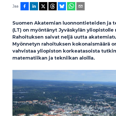
Jaa
Suomen Akatemian luonnontieteiden ja t
(LT) on myöntänyt Jyväskylän yliopistolle
Rahoituksen saivat neljä uutta akatemiatu
Myönnetyn rahoituksen kokonaismäärä on 
vahvistaa yliopiston korkeatasoista tutk
matematiikan ja tekniikan aloilla.