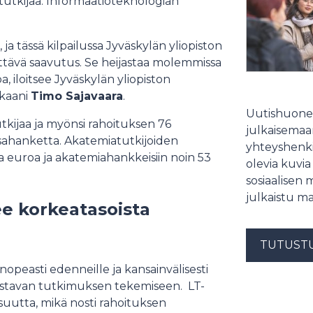
utkijaa. Informaatioteknologian
ja tässä kilpailussa Jyväskylän yliopiston
ttävä saavutus. Se heijastaa molemmissa
 iloitsee Jyväskylän yliopiston
ekaani
Timo Sajavaara
.
Uutishuonee
tkijaa ja myönsi rahoituksen 76
julkaisemaam
osahanketta. Akatemiatutkijoiden
yhteyshenki
a euroa ja akatemiahankkeisiin noin 53
olevia kuvia
sosiaalisen 
julkaistu ma
ee korkeatasoista
TUTUST
opeasti edenneille ja kansainvälisesti
udistavan tutkimuksen tekemiseen. LT-
suutta, mikä nosti rahoituksen