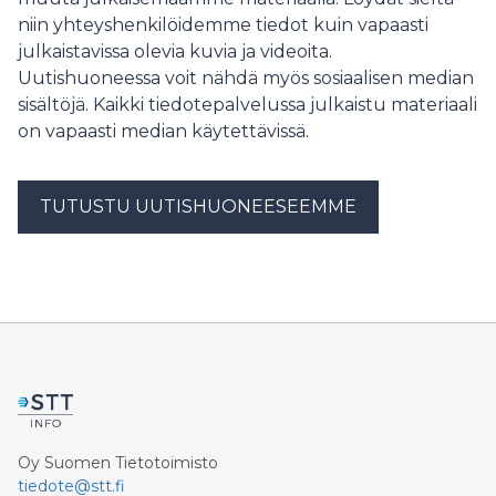
kolesteroliaineenvaihduntaan. Löydökset avaavat
niin yhteyshenkilöidemme tiedot kuin vapaasti
uusia mahdollisuuksia äitien terveyden ja raskauteen
julkaistavissa olevia kuvia ja videoita.
liittyvien maksasairauksien tutkimukseen.
Uutishuoneessa voit nähdä myös sosiaalisen median
sisältöjä. Kaikki tiedotepalvelussa julkaistu materiaali
on vapaasti median käytettävissä.
TUTUSTU UUTISHUONEESEEMME
Oy Suomen Tietotoimisto
tiedote@stt.fi