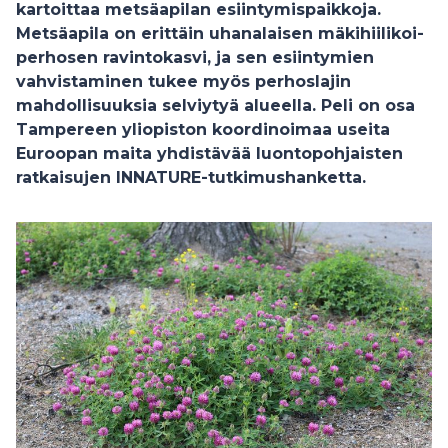
kartoittaa metsäapilan esiintymispaikkoja.
Metsäapila on erittäin uhanalaisen mäkihiilikoi-
perhosen ravintokasvi, ja sen esiintymien
vahvistaminen tukee myös perhoslajin
mahdollisuuksia selviytyä alueella. Peli on osa
Tampereen yliopiston koordinoimaa useita
Euroopan maita yhdistävää luontopohjaisten
ratkaisujen INNATURE-tutkimushanketta.