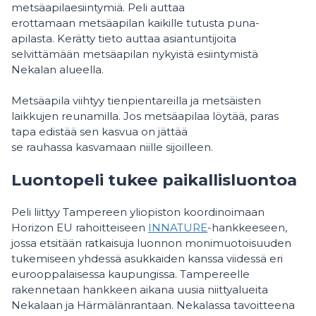
metsäapilaesiintymiä. Peli auttaa
erottamaan metsäapilan kaikille tutusta puna-
apilasta. Kerätty tieto auttaa asiantuntijoita
selvittämään metsäapilan nykyistä esiintymistä
Nekalan alueella.
Metsäapila viihtyy tienpientareilla ja metsäisten
laikkujen reunamilla. Jos metsäapilaa löytää, paras
tapa edistää sen kasvua on jättää
se rauhassa kasvamaan niille sijoilleen.
Luontopeli tukee paikallisluontoa
Peli liittyy Tampereen yliopiston koordinoimaan
Horizon EU rahoitteiseen
INNATURE
-hankkeeseen,
jossa etsitään ratkaisuja luonnon monimuotoisuuden
tukemiseen yhdessä asukkaiden kanssa viidessä eri
eurooppalaisessa kaupungissa. Tampereelle
rakennetaan hankkeen aikana uusia niittyalueita
Nekalaan ja Härmälänrantaan. Nekalassa tavoitteena