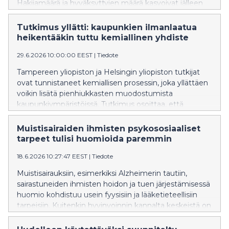
Hakijamäärä ja hyväksyttyjen määrä kasvoivat jälleen
edellisvuodesta. Tampereen yliopisto oli Suomen
toiseksi suosituin yliopisto ensisijaisten hakemusten
Tutkimus yllätti: kaupunkien ilmanlaatua
perusteella.
heikentääkin tuttu kemiallinen yhdiste
29.6.2026 10:00:00 EEST
|
Tiedote
Tampereen yliopiston ja Helsingin yliopiston tutkijat
ovat tunnistaneet kemiallisen prosessin, joka yllättäen
voikin lisätä pienhiukkasten muodostumista
kaupunkiympäristöissä. Tutkimus osoittaa, että
typpioksidi – ilmansaaste, jota syntyy pääasiassa
liikenteessä, energiantuotannossa ja muissa
Muistisairaiden ihmisten psykososiaaliset
polttoprosesseissa – voi edistää haitallisten
tarpeet tulisi huomioida paremmin
pienhiukkasten muodostumista ilmakehässä.
18.6.2026 10:27:47 EEST
|
Tiedote
Ilmakehätieteessä on pitkään vallinnut päinvastainen
käsitys.
Muistisairauksiin, esimerkiksi Alzheimerin tautiin,
sairastuneiden ihmisten hoidon ja tuen järjestämisessä
huomio kohdistuu usein fyysisiin ja lääketieteellisiin
tarpeisiin. Kuitenkin hyvinvoinnin kannalta keskeistä on
huomioida psykososiaaliset tarpeet, kuten
merkityksellisyyden, yhteenkuuluvuuden ja