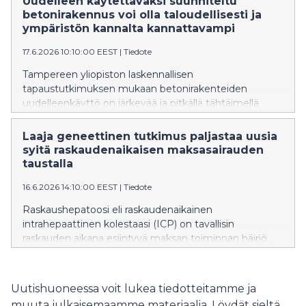
Uudelleen käytettäväksi suunniteltu
arvostuksen kokemukset, joihin etenevä sairaus voi
betonirakennus voi olla taloudellisesti ja
vaikuttaa.
ympäristön kannalta kannattavampi
17.6.2026 10:10:00 EEST
|
Tiedote
Tampereen yliopiston laskennallisen
tapaustutkimuksen mukaan betonirakenteiden
uudelleenkäyttö on järkevää ja pitkällä tähtäimellä
kustannustehokasta, jos rakentamisessa on käytetty
samaan mittaan standardoituja komponentteja.
Laaja geneettinen tutkimus paljastaa uusia
Purettavaksi ja uudelleen käytettäväksi suunnitellun
syitä raskaudenaikaisen maksasairauden
betonirunkoisen kerrostalon elinkaaren aikainen
taustalla
hiilijalanjälki on pienempi kuin nykyrakentamisen
16.6.2026 14:10:00 EEST
|
Tiedote
mukaisen puukerrostalon, kertovat tutkijat.
Raskaushepatoosi eli raskaudenaikainen
intrahepaattinen kolestaasi (ICP) on tavallisin
raskauden aikana esiintyvä maksan toiminnan häiriö.
ICP:ssä sappihappojen normaali kulku häiriytyy.
Kansainvälisessä tutkimuksessa osoitettiin, että
sairauden perinnöllinen alttius liittyy vahvasti
Uutishuoneessa voit lukea tiedotteitamme ja
sappihappojen säätelyyn sekä rasva- ja
muuta julkaisemaamme materiaalia. Löydät sieltä