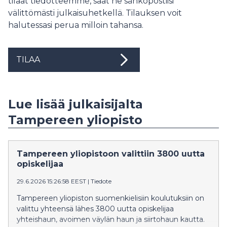
tilaat tiedotteemme, saat ne sähköpostiisi
välittömästi julkaisuhetkellä. Tilauksen voit
halutessasi perua milloin tahansa.
TILAA
Lue lisää julkaisijalta
Tampereen yliopisto
Tampereen yliopistoon valittiin 3800 uutta
opiskelijaa
29.6.2026 15:26:58 EEST
|
Tiedote
Tampereen yliopiston suomenkielisiin koulutuksiin on
valittu yhteensä lähes 3800 uutta opiskelijaa
yhteishaun, avoimen väylän haun ja siirtohaun kautta.