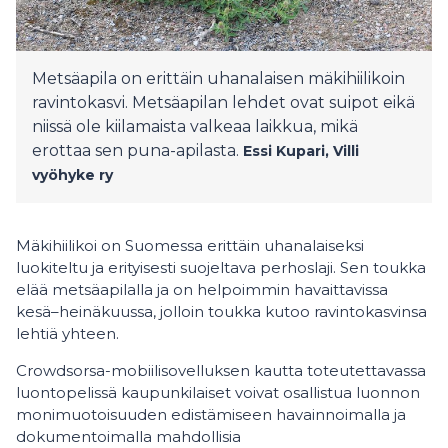
Metsäapila on erittäin uhanalaisen mäkihiilikoin
ravintokasvi. Metsäapilan lehdet ovat suipot eikä
niissä ole kiilamaista valkeaa laikkua, mikä
erottaa sen puna-apilasta.
Essi Kupari, Villi
vyöhyke ry
Mäkihiilikoi on Suomessa erittäin uhanalaiseksi
luokiteltu ja erityisesti suojeltava perhoslaji. Sen toukka
elää metsäapilalla ja on helpoimmin havaittavissa
kesä–heinäkuussa, jolloin toukka kutoo ravintokasvinsa
lehtiä yhteen.
Crowdsorsa-mobiilisovelluksen kautta toteutettavassa
luontopelissä kaupunkilaiset voivat osallistua luonnon
monimuotoisuuden edistämiseen havainnoimalla ja
dokumentoimalla mahdollisia