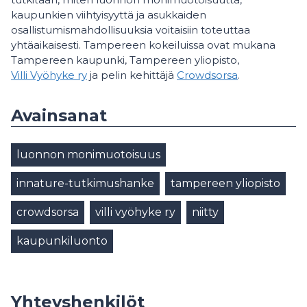
kaupunkien viihtyisyyttä ja asukkaiden
osallistumismahdollisuuksia voitaisiin toteuttaa
yhtäaikaisesti. Tampereen kokeiluissa ovat mukana
Tampereen kaupunki, Tampereen yliopisto,
Villi Vyöhyke ry
ja pelin kehittäjä
Crowdsorsa
.
Avainsanat
luonnon monimuotoisuus
innature-tutkimushanke
tampereen yliopisto
crowdsorsa
villi vyöhyke ry
niitty
kaupunkiluonto
Yhteyshenkilöt