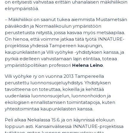
on erityisesti vahvistaa erittäin uhanalaisen mäkihiilikoin
elinympäristöä.
–
Mäkihiilikoi on saanut tukea aiemmista Mustametsän
päiväkodin ja Normaalikoulun ympäristöön
perustetuista niityistä, joissa kasvaa myös metsäapilaa.
On hienoa, että voimme jatkaa tätä työtä INNATURE-
projektissa yhdessä Tampereen kaupungin,
kaupunkilaisten ja Villi vyöhyke -yhdistyksen kanssa, ja
pyrkiä edelleen vahvistamaan lajin elintilaa, toteaa
ympäristöpolitiikan professori
Helena Leino
.
Villi vyöhyke ry on vuonna 2013 Tampereella
perustettu luonnonsuojeluyhdistys. Yhdistyksen
tavoitteena on toteuttaa, kokeilla ja kehittää
uudenlaisia luonnonsuojelun, luonnonhoidon ja
ekologisen ennallistamisen toimintatapoja, kuten
yhteistoimintaa kaupunkilaisten kanssa.
Peli alkaa Nekalassa 15.6. ja on käynnissä elokuun
loppuun asti. Kansainvälisessä INNATURE-projektissa
tutkitaan, miten luonnon monimuotoisuutta,