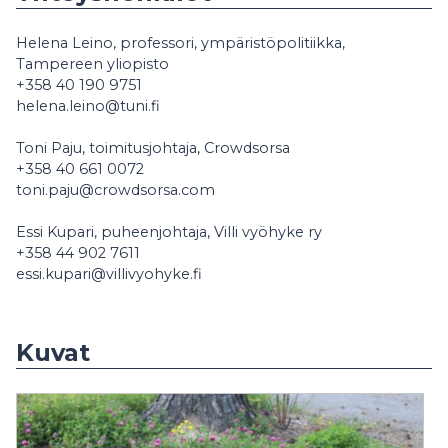
Helena Leino, professori, ympäristöpolitiikka,
Tampereen yliopisto
+358 40 190 9751
helena.leino@tuni.fi
Toni Paju, toimitusjohtaja, Crowdsorsa
+358 40 661 0072
toni.paju@crowdsorsa.com
Essi Kupari, puheenjohtaja, Villi vyöhyke ry
+358 44 902 7611
essi.kupari@villivyohyke.fi
Kuvat