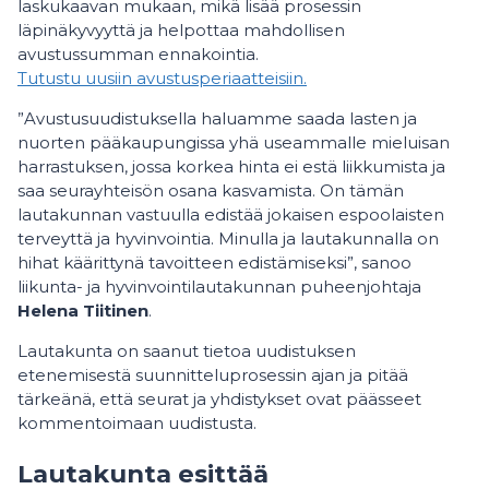
laskukaavan mukaan, mikä lisää prosessin
läpinäkyvyyttä ja helpottaa mahdollisen
avustussumman ennakointia.
Tutustu uusiin avustusperiaatteisiin.
”Avustusuudistuksella haluamme saada lasten ja
nuorten pääkaupungissa yhä useammalle mieluisan
harrastuksen, jossa korkea hinta ei estä liikkumista ja
saa seurayhteisön osana kasvamista. On tämän
lautakunnan vastuulla edistää jokaisen espoolaisten
terveyttä ja hyvinvointia. Minulla ja lautakunnalla on
hihat käärittynä tavoitteen edistämiseksi”, sanoo
liikunta- ja hyvinvointilautakunnan puheenjohtaja
Helena Tiitinen
.
Lautakunta on saanut tietoa uudistuksen
etenemisestä suunnitteluprosessin ajan ja pitää
tärkeänä, että seurat ja yhdistykset ovat päässeet
kommentoimaan uudistusta.
Lautakunta esittää