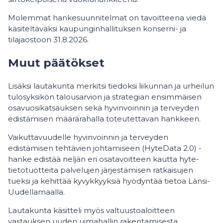
Molemmat hankesuunnitelmat on tavoitteena viedä
käsiteltäväksi kaupunginhallituksen konserni- ja
tilajaostoon 31.8.2026.
Muut päätökset
Lisäksi lautakunta merkitsi tiedoksi liikunnan ja urheilun
tulosyksikön talousarvion ja strategian ensimmäisen
osavuosikatsauksen sekä hyvinvoinnin ja terveyden
edistämisen määrärahalla toteutettavan hankkeen.
Vaikuttavuudelle hyvinvoinnin ja terveyden
edistämisen tehtävien johtamiseen (HyteData 2.0) -
hanke edistää neljän eri osatavoitteen kautta hyte-
tietotuotteita palvelujen järjestämisen ratkaisujen
tueksi ja kehittää kyvykkyyksiä hyödyntää tietoa Länsi-
Uudellamaalla.
Lautakunta käsitteli myös valtuustoaloitteen
vastauksen uuden uimahallin rakentamisesta