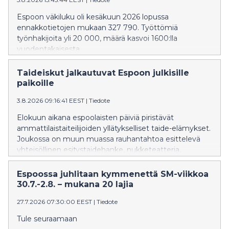
kokouksessaan 10.8.2026.
Espoon väkiluku oli kesäkuun 2026 lopussa
ennakkotietojen mukaan 327 790. Työttömiä
työnhakijoita yli 20 000, määrä kasvoi 1600:lla
vuodentakaisesta.
Taideiskut jalkautuvat Espoon julkisille
paikoille
3.8.2026 09:16:41 EEST
|
Tiedote
Elokuun aikana espoolaisten päiviä piristävät
ammattilaistaiteilijoiden yllätykselliset taide-elämykset.
Joukossa on muun muassa rauhantahtoa esittelevä
yhteisöllinen esitystaidehanke, nukketeatteria,
tankotanssia ja musiikkiesityksiä.
Espoossa juhlitaan kymmenettä SM-viikkoa
30.7.-2.8. – mukana 20 lajia
27.7.2026 07:30:00 EEST
|
Tiedote
Tule seuraamaan