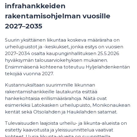
infrahankkeiden
rakentamisohjelman vuosille
2027–2035
Suurin yksittäinen liikuntaa koskeva määräraha on
urheilupuistot ja -keskukset, jonka esitys on vuosien
2027–2034 osalta kaupunginhallituksen 25.5.2026
hyväksymän talousarviokehyksen mukainen.
Ensimmäisenä kohteena toteutuu Hyljelahdenkentän
tekojää vuonna 2027.
Kustannuksiltaan suurimmille liikunnan
rakentamishankkeille lautakunta esittää
hankekohtaisia erillismäärärahoja. Näitä ovat
esimerkiksi Latokasken urheilupuisto, Monikonaukean
kentät sekä Otsolahden ja Haukilahden satamat.
Tulevaisuuden laajoista urheilu- ja liikunta-alueista on
esitetty kaavoitusta ja yleissuunnittelua vaativat
kohteet. Uusia liikunta-alueita on suunnitteilla