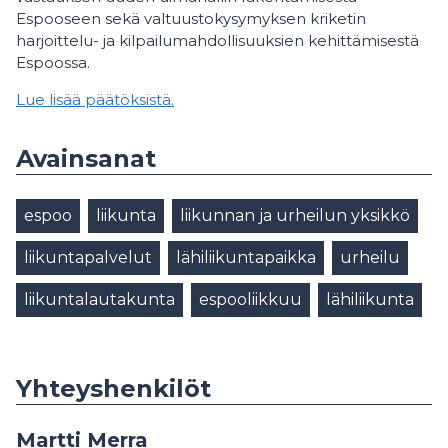
Espooseen sekä valtuustokysymyksen kriketin
harjoittelu- ja kilpailumahdollisuuksien kehittämisestä
Espoossa.
Lue lisää päätöksistä.
Avainsanat
espoo
liikunta
liikunnan ja urheilun yksikkö
liikuntapalvelut
lähiliikuntapaikka
urheilu
liikuntalautakunta
espooliikkuu
lähiliikunta
Yhteyshenkilöt
Martti Merra