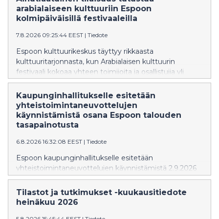
arabialaiseen kulttuuriin Espoon
kolmipäiväisillä festivaaleilla
7.8.2026 09:25:44 EEST
|
Tiedote
Espoon kulttuurikeskus täyttyy rikkaasta
kulttuuritarjonnasta, kun Arabialaisen kulttuurin
festivaali kokoaa yhteen toimijoita ja osallistujia yli
kulttuurirajojen 20.–22. elokuuta 2026 Tapiolassa.
Ohjelmassa on musiikkia, tanssia, taidetta, kirjallisuutta,
Kaupunginhallitukselle esitetään
työpajoja, lastenohjelmaa sekä eri maiden
yhteistoimintaneuvottelujen
kulttuuriperinteitä esitteleviä sisältöjä.
käynnistämistä osana Espoon talouden
tasapainotusta
6.8.2026 16:32:08 EEST
|
Tiedote
Espoon kaupunginhallitukselle esitetään
yhteistoimintaneuvottelujen käynnistämistä 2.9.2026
alkaen. Neuvottelut koskisivat kaupungin koko
henkilöstöä, ja niiden tavoitteena on enintään 10
Tilastot ja tutkimukset -kuukausitiedote
miljoonan euron vuosittainen säästö
heinäkuu 2026
henkilöstökuluissa. Kaupunginhallitus käsittelee asiaa
5.8.2026 15:45:44 EEST
|
Tiedote