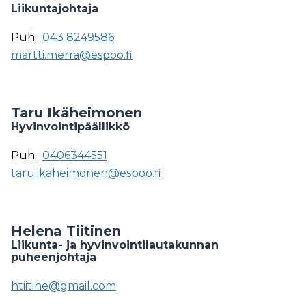
Liikuntajohtaja
Puh:
043 8249586
martti.merra@espoo.fi
Taru Ikäheimonen
Hyvinvointipäällikkö
Puh:
0406344551
taru.ikaheimonen@espoo.fi
Helena Tiitinen
Liikunta- ja hyvinvointilautakunnan
puheenjohtaja
htiitine@gmail.com