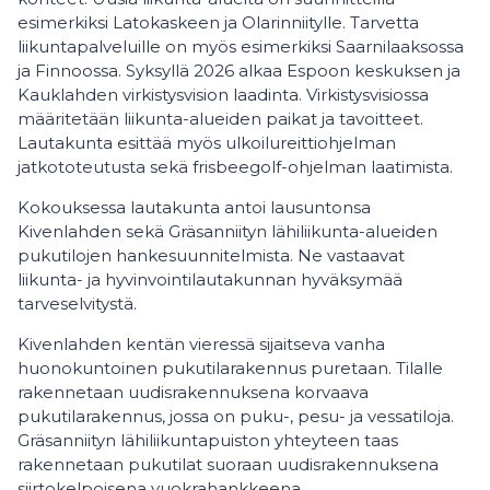
esimerkiksi Latokaskeen ja Olarinniitylle. Tarvetta
liikuntapalveluille on myös esimerkiksi Saarnilaaksossa
ja Finnoossa. Syksyllä 2026 alkaa Espoon keskuksen ja
Kauklahden virkistysvision laadinta. Virkistysvisiossa
määritetään liikunta-alueiden paikat ja tavoitteet.
Lautakunta esittää myös ulkoilureittiohjelman
jatkototeutusta sekä frisbeegolf-ohjelman laatimista.
Kokouksessa lautakunta antoi lausuntonsa
Kivenlahden sekä Gräsanniityn lähiliikunta-alueiden
pukutilojen hankesuunnitelmista. Ne vastaavat
liikunta- ja hyvinvointilautakunnan hyväksymää
tarveselvitystä.
Kivenlahden kentän vieressä sijaitseva vanha
huonokuntoinen pukutilarakennus puretaan. Tilalle
rakennetaan uudisrakennuksena korvaava
pukutilarakennus, jossa on puku-, pesu- ja vessatiloja.
Gräsanniityn lähiliikuntapuiston yhteyteen taas
rakennetaan pukutilat suoraan uudisrakennuksena
siirtokelpoisena vuokrahankkeena.