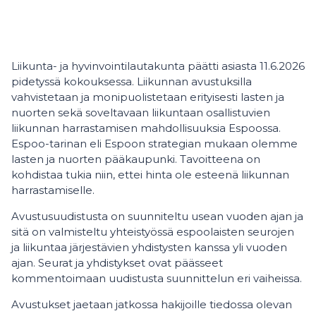
Liikunta- ja hyvinvointilautakunta päätti asiasta 11.6.2026
pidetyssä kokouksessa. Liikunnan avustuksilla
vahvistetaan ja monipuolistetaan erityisesti lasten ja
nuorten sekä soveltavaan liikuntaan osallistuvien
liikunnan harrastamisen mahdollisuuksia Espoossa.
Espoo-tarinan eli Espoon strategian mukaan olemme
lasten ja nuorten pääkaupunki. Tavoitteena on
kohdistaa tukia niin, ettei hinta ole esteenä liikunnan
harrastamiselle.
Avustusuudistusta on suunniteltu usean vuoden ajan ja
sitä on valmisteltu yhteistyössä espoolaisten seurojen
ja liikuntaa järjestävien yhdistysten kanssa yli vuoden
ajan. Seurat ja yhdistykset ovat päässeet
kommentoimaan uudistusta suunnittelun eri vaiheissa.
Avustukset jaetaan jatkossa hakijoille tiedossa olevan