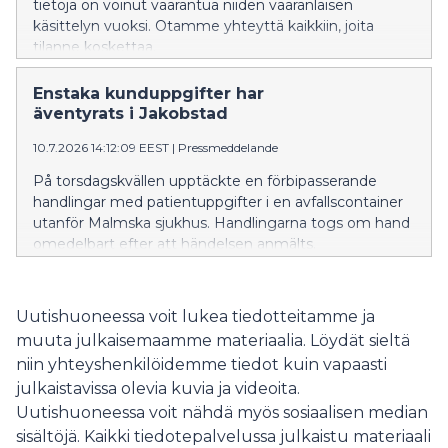
tietoja on voinut vaarantua niiden vääränlaisen
käsittelyn vuoksi. Otamme yhteyttä kaikkiin, joita
tilanne koskettaa.
Enstaka kunduppgifter har
äventyrats i Jakobstad
10.7.2026 14:12:09 EEST
|
Pressmeddelande
På torsdagskvällen upptäckte en förbipasserande
handlingar med patientuppgifter i en avfallscontainer
utanför Malmska sjukhus. Handlingarna togs om hand
omedelbart efter att händelsen anmälts.
Välfärdsområdet utreder nu hur dokumenten har
hamnat i avfallscontainern. – Händelsen anmäls till
dataskyddsombuden, och under nästa vecka kommer
Uutishuoneessa voit lukea tiedotteitamme ja
de vid behov att kontakta de personer vars uppgifter
muuta julkaisemaamme materiaalia. Löydät sieltä
kan ha äventyrats, säger förvaltningsdirektör Linda
niin yhteyshenkilöidemme tiedot kuin vapaasti
Jakobsson-Pada. Välfärdsområdet har tydliga
julkaistavissa olevia kuvia ja videoita.
anvisningar för hantering och förstöring av
Uutishuoneessa voit nähdä myös sosiaalisen median
sekretessbelagda uppgifter. Utredningen av
händelsen fortsätter på måndag.
sisältöjä. Kaikki tiedotepalvelussa julkaistu materiaali