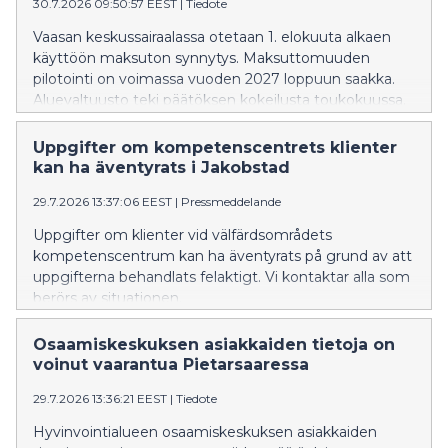
30.7.2026 09:50:57 EEST
|
Tiedote
Vaasan keskussairaalassa otetaan 1. elokuuta alkaen
käyttöön maksuton synnytys. Maksuttomuuden
pilotointi on voimassa vuoden 2027 loppuun saakka.
Aluevaltuusto teki päätöksen kokeilusta toukokuussa.
Tulevat vanhemmat ovat synnytysvalmennuksissa
kertoneet olevansa tyytyväisiä maksuttomuuteen.
Uppgifter om kompetenscentrets klienter
kan ha äventyrats i Jakobstad
29.7.2026 13:37:06 EEST
|
Pressmeddelande
Uppgifter om klienter vid välfärdsområdets
kompetenscentrum kan ha äventyrats på grund av att
uppgifterna behandlats felaktigt. Vi kontaktar alla som
berörs av situationen.
Osaamiskeskuksen asiakkaiden tietoja on
voinut vaarantua Pietarsaaressa
29.7.2026 13:36:21 EEST
|
Tiedote
Hyvinvointialueen osaamiskeskuksen asiakkaiden