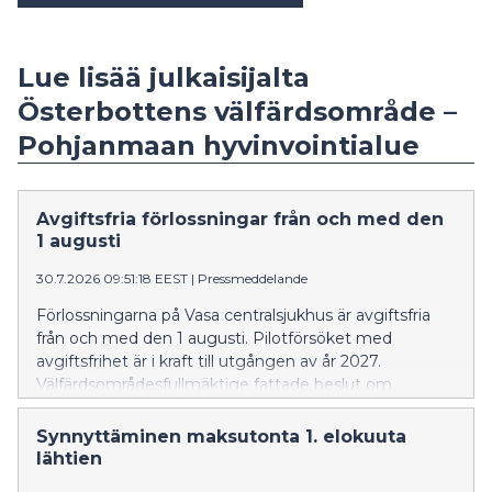
Lue lisää julkaisijalta
Österbottens välfärdsområde –
Pohjanmaan hyvinvointialue
Avgiftsfria förlossningar från och med den
1 augusti
30.7.2026 09:51:18 EEST
|
Pressmeddelande
Förlossningarna på Vasa centralsjukhus är avgiftsfria
från och med den 1 augusti. Pilotförsöket med
avgiftsfrihet är i kraft till utgången av år 2027.
Välfärdsområdesfullmäktige fattade beslut om
försöket i maj. De blivande föräldrarna har under
förlossningsförberedelsen berättat att de är nöjda med
Synnyttäminen maksutonta 1. elokuuta
avgiftsfriheten.
lähtien