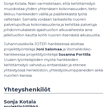
Sonja Kotala. Näin varmistetaan, että kehittämistyö
muodostaa yhden yhtenäisen kokonaisuuden, tieto
liikkuu hankkeiden välillä ja päällekkäistä työtä
vältetään. Samalla voidaan tarkastella nuoren
palvelupolkua kokonaisuutena ja kehittää palveluja
johdonmukaisesti sijaishuollon alkuvaiheesta aina
jälkihuollon kautta kohti nuoren itsenäistä aikuisuutta.
Juhannusviikolla JOTEP-hankkeessa aloittaa
projektityöntekijä
Joni Salomaa
ja VoimaVerkko-
hankkeessa projektityöntekijä
Susanna Porttila
.
Uusien työntekijöiden myötä hankkeiden
kehittämistyö vahvistuu entisestään ja etenee
yhteistyössä henkilöstön, yhteistyökumppaneiden sekä
nuorten kanssa.
Yhteyshenkilöt
Sonja Kotala
projektipäällikkö