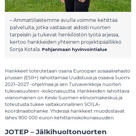
– Ammattilaistemme avulla voimme kehittää
palveluita, jotka vastaavat aidosti nuorten
tarpeisiin ja tukevat henkilöstön työtä arjessa,
kertoo hankkeiden yhteinen projektipäällikkö
Sonja Kotala.
Pohjanmaan hyvinvointialue
Hankkeet toteutetaan osana Euroopan sosiaalirahasto
plussan (ESR+) rahoittamaa Uudistuva ja osaava Suomi
2021–2027 -ohjelmaa ja sen Turvaverkkoja nuorten
tulevaisuuteen -kokonaisuutta. Hankkeiden rahoittava
viranomainen on Keski-Suomen elinvoimakeskus ja
toteutusta tukee valtakunnallinen SOILA-
koordinaatiohanke. Yhdessä hankkeet muodostavat
lähes 900 000 euron kehittämiskokonaisuuden.
JOTEP – Jälkihuoltonuorten