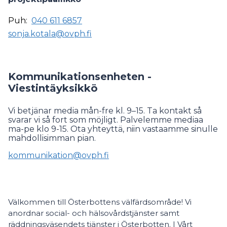
Puh:
040 611 6857
sonja.kotala@ovph.fi
Kommunikationsenheten -
Viestintäyksikkö
Vi betjänar media mån-fre kl. 9–15. Ta kontakt så
svarar vi så fort som möjligt. Palvelemme mediaa
ma-pe klo 9-15. Ota yhteyttä, niin vastaamme sinulle
mahdollisimman pian.
kommunikation@ovph.fi
Välkommen till Österbottens välfärdsområde! Vi
anordnar social- och hälsovårdstjänster samt
räddningsväsendets tjänster i Österbotten. I Vårt