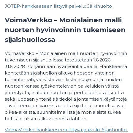
JOTEP-hankkeeseen liittyvä palvelu: Jälkihuolto
VoimaVerkko – Monialainen malli
nuorten hyvinvoinnin tukemiseen
sijaishuollossa
VoimaVerkko – Monialainen malli nuorten hyvinvoinnin
tukemiseen sijaishuollossa toteutetaan 1.6.2026–
31.5.2028 Pohjanmaan hyvinvointialueella. Hankkeessa
kehitetään sijaishuollon alkuvaiheeseen yhteinen
toimintamalli, vahvistetaan lastensuojelun ja muiden
nuorten kanssa työskentelevien palveluiden välistä
yhteistyötä, lisätään nuorten ja perheiden osallisuutta
sekä luodaan yhtenäisiä tiedolla johtamisen käytäntöjä.
Tavoitteena on varmistaa, että sijoitetut nuoret saavat
oikea-aikaista, suunnitelmallista ja monialaista tukea
heti sijoituksen alkuvaiheesta lähtien.
VoimaVerkko-hankkeeseen liittyvä palvelu: Sijaishuolto