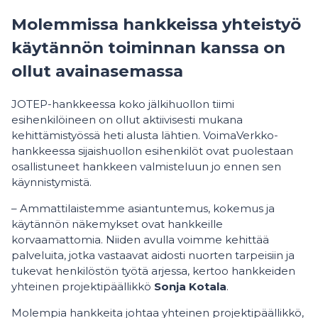
Molemmissa hankkeissa yhteistyö
käytännön toiminnan kanssa on
ollut avainasemassa
JOTEP-hankkeessa koko jälkihuollon tiimi
esihenkilöineen on ollut aktiivisesti mukana
kehittämistyössä heti alusta lähtien. VoimaVerkko-
hankkeessa sijaishuollon esihenkilöt ovat puolestaan
osallistuneet hankkeen valmisteluun jo ennen sen
käynnistymistä.
– Ammattilaistemme asiantuntemus, kokemus ja
käytännön näkemykset ovat hankkeille
korvaamattomia. Niiden avulla voimme kehittää
palveluita, jotka vastaavat aidosti nuorten tarpeisiin ja
tukevat henkilöstön työtä arjessa, kertoo hankkeiden
yhteinen projektipäällikkö
Sonja Kotala
.
Molempia hankkeita johtaa yhteinen projektipäällikkö,