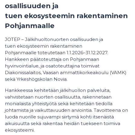
osallisuuden ja
tuen ekosysteemin rakentaminen
Pohjanmaalle
JOTEP – Jälkihuoltonuorten osallisuuden ja
tuen ekosysteemin rakentaminen
Pohjanmaalle toteutetaan 1.1.2026–31.12.2027.
Hankkeen päätoteuttaja on Pohjanmaan
hyvinvointialue, ja osatoteuttajina toimivat
Diakonissalaitos, Vaasan ammattikorkeakoulu (VAMK)
sekä Yrkeshögskolan Novia.
Hankkeessa kehitetään jälkihuollon palveluita,
vahvistetaan nuorten osallisuutta, rakennetaan
monialaista yhteistyötä sekä kehitetään tiedolla
johtamista ja vaikuttavuuden arviointia. Tavoitteena on
luoda nuorille sujuvampi siirtymä kohti itsenäistä
aikuisuutta sekä rakentaa heidän tuekseen toimiva
ekosysteemi.