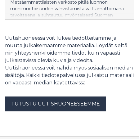
Metsäammattilaisten verkosto pitää luonnon
monimuotoisuuden vahvistamista välttämättömänä
tavoitteena ja suhtautuu myönteisesti Suomen
kansallisen ennallistamissuunnitelman valmisteluun.
Verkoston ympäristöministeriölle ja maa- ja
metsätalousministeriölle antaman lausunnon mukaan
Uutishuoneessa voit lukea tiedotteitamme ja
Suomella on erinomaiset mahdollisuudet onnistua
muuta julkaisemaamme materiaalia. Löydät sieltä
ennallistamisessa, kun ratkaisut perustuvat
niin yhteyshenkilöidemme tiedot kuin vapaasti
tutkimukseen, yhteistyöhön ja maanomistajien
julkaistavissa olevia kuvia ja videoita.
luottamukseen.
Uutishuoneessa voit nähdä myös sosiaalisen median
sisältöjä. Kaikki tiedotepalvelussa julkaistu materiaali
on vapaasti median käytettävissä.
TUTUSTU UUTISHUONEESEEMME