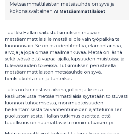
Metsäammattilaisten metsäsuhde on syvä ja
kokonaisvaltainen
AI
Metsäammattilaiset
Tuulikki Hallan väitöstutkimuksen mukaan
metsäammattilaisille metsä ei ole vain työpaikka tai
luonnonvara. Se on osa identiteettiä, elämäntarinaa,
arvoja ja jopa omaa maailmankuvaa. Metsä on läsnä
sekä työssä että vapaa-ajalla, lapsuuden muistoissa ja
tulevaisuuden toiveissa. Tutkimuksen perusteella
metsäammattilaisten metsäsuhde on syvä,
henkilökohtainen ja tunteikas.
Tulos on kiinnostava aikana, jolloin julkisessa
keskustelussa metsäammattilaisia syytetään toistuvasti
luonnon tuhoamisesta, monimuotoisuuden
heikentämisestä tai vanhentuneiden ajattelumallien
puolustamisesta. Hallan tutkimus osoittaa, että
todellisuus on huomattavasti monimutkaisempi.
Metsäammattilaiset kokevat tutkimuksen mukaan