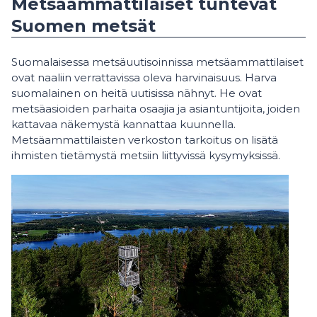
Metsäammattilaiset tuntevat
Suomen metsät
Suomalaisessa metsäuutisoinnissa metsäammattilaiset
ovat naaliin verrattavissa oleva harvinaisuus. Harva
suomalainen on heitä uutisissa nähnyt. He ovat
metsäasioiden parhaita osaajia ja asiantuntijoita, joiden
kattavaa näkemystä kannattaa kuunnella.
Metsäammattilaisten verkoston tarkoitus on lisätä
ihmisten tietämystä metsiin liittyvissä kysymyksissä.