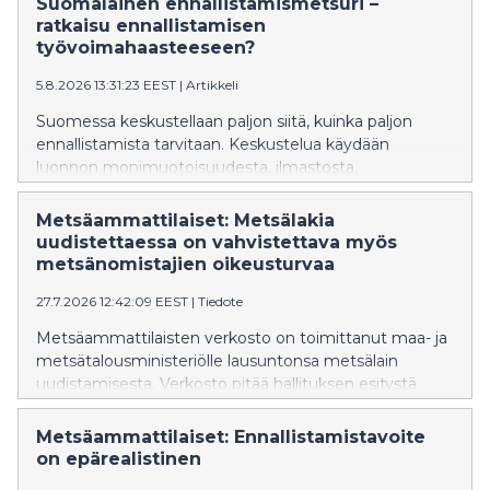
Suomalainen ennallistamismetsuri –
ratkaisu ennallistamisen
työvoimahaasteeseen?
5.8.2026 13:31:23 EEST
|
Artikkeli
Suomessa keskustellaan paljon siitä, kuinka paljon
ennallistamista tarvitaan. Keskustelua käydään
luonnon monimuotoisuudesta, ilmastosta,
kustannuksista ja tavoitteista. Yksi kysymys jää
kuitenkin yllättävän vähälle huomiolle: Kuka tekee
Metsäammattilaiset: Metsälakia
ennallistamistyöt?
uudistettaessa on vahvistettava myös
metsänomistajien oikeusturvaa
27.7.2026 12:42:09 EEST
|
Tiedote
Metsäammattilaisten verkosto on toimittanut maa- ja
metsätalousministeriölle lausuntonsa metsälain
uudistamisesta. Verkosto pitää hallituksen esitystä
pääosin onnistuneena, mutta katsoo, että
lakiuudistuksessa on samalla vahvistettava
Metsäammattilaiset: Ennallistamistavoite
metsänomistajien ja metsäammattilaisten
on epärealistinen
oikeusturvaa muuttuneessa toimintaympäristössä.