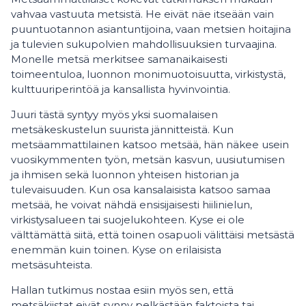
vahvaa vastuuta metsistä. He eivät näe itseään vain
puuntuotannon asiantuntijoina, vaan metsien hoitajina
ja tulevien sukupolvien mahdollisuuksien turvaajina.
Monelle metsä merkitsee samanaikaisesti
toimeentuloa, luonnon monimuotoisuutta, virkistystä,
kulttuuriperintöä ja kansallista hyvinvointia.
Juuri tästä syntyy myös yksi suomalaisen
metsäkeskustelun suurista jännitteistä. Kun
metsäammattilainen katsoo metsää, hän näkee usein
vuosikymmenten työn, metsän kasvun, uusiutumisen
ja ihmisen sekä luonnon yhteisen historian ja
tulevaisuuden. Kun osa kansalaisista katsoo samaa
metsää, he voivat nähdä ensisijaisesti hiilinielun,
virkistysalueen tai suojelukohteen. Kyse ei ole
välttämättä siitä, että toinen osapuoli välittäisi metsästä
enemmän kuin toinen. Kyse on erilaisista
metsäsuhteista.
Hallan tutkimus nostaa esiin myös sen, että
metsäkiistat eivät synny pelkästään faktoista tai