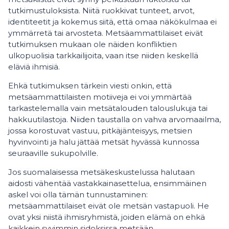
tutkimustuloksista. Niitä ruokkivat tunteet, arvot,
identiteetit ja kokemus siitä, että omaa näkökulmaa ei
ymmärretä tai arvosteta. Metsäammattilaiset eivät
tutkimuksen mukaan ole näiden konfliktien
ulkopuolisia tarkkailijoita, vaan itse niiden keskellä
eläviä ihmisiä.
Ehkä tutkimuksen tärkein viesti onkin, että
metsäammattilaisten motiiveja ei voi ymmärtää
tarkastelemalla vain metsätalouden talouslukuja tai
hakkuutilastoja. Niiden taustalla on vahva arvomaailma,
jossa korostuvat vastuu, pitkäjänteisyys, metsien
hyvinvointi ja halu jättää metsät hyvässä kunnossa
seuraaville sukupolville.
Jos suomalaisessa metsäkeskustelussa halutaan
aidosti vähentää vastakkainasettelua, ensimmäinen
askel voi olla tämän tunnustaminen:
metsäammattilaiset eivät ole metsän vastapuoli. He
ovat yksi niistä ihmisryhmistä, joiden elämä on ehkä
kaikkein syvimmin sidoksissa metsään.