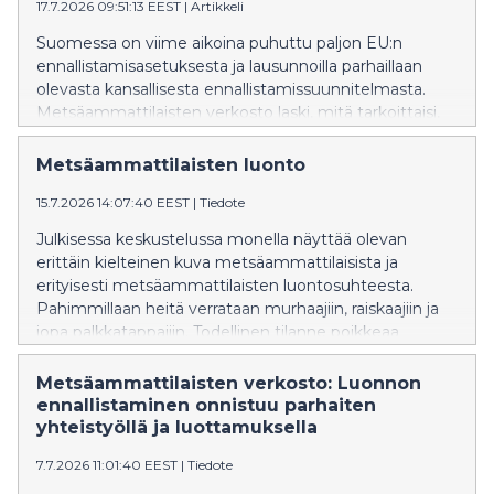
17.7.2026 09:51:13 EEST
|
Artikkeli
Metsäammattilaisten mukaan suomalaiset metsät
ovat ilmaston, luonnon ja hyvinvoinnin ratkaisu – mutta
Suomessa on viime aikoina puhuttu paljon EU:n
vain silloin, kun niitä voidaan hoitaa pitkäjänteisesti
ennallistamisasetuksesta ja lausunnoilla parhaillaan
tutkimukseen perustuen ja omaisuudensuojaa
olevasta kansallisesta ennallistamissuunnitelmasta.
kunnioittaen.
Metsäammattilaisten verkosto laski, mitä tarkoittaisi,
että kolmasosa Suomesta voitaisiin ennallistaa vuoden
2030 loppuun mennessä. Laskelma paljastaa
Metsäammattilaisten luonto
ennallistamisen todellisen mittakaavan ja tavoitteen
15.7.2026 14:07:40 EEST
|
Tiedote
mahdottomuuden.
Julkisessa keskustelussa monella näyttää olevan
erittäin kielteinen kuva metsäammattilaisista ja
erityisesti metsäammattilaisten luontosuhteesta.
Pahimmillaan heitä verrataan murhaajiin, raiskaajiin ja
jopa palkkatappajiin. Todellinen tilanne poikkeaa
tutkitusti vahvasti näistä näkemyksistä.
Metsäammattilaisille luonto on syy hakeutua alalle ja
Metsäammattilaisten verkosto: Luonnon
luontoa vaalitaan talousmetsissä tunteella ja osana
ennallistaminen onnistuu parhaiten
identiteettiä.
yhteistyöllä ja luottamuksella
7.7.2026 11:01:40 EEST
|
Tiedote