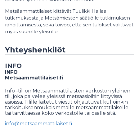
Metsäammattilaiset kiittävät Tuulikki Hallaa
tutkimuksesta ja Metsämiesten säätiölle tutkimuksen
rahoittamisesta, sekä toivoo, että sen tulokset välittyvät
myös suurelle yleisölle.
Yhteyshenkilöt
INFO
INFO
Metsäammattilaiset.fi
Info -tili on Metsäammattilaisten verkoston yleinen
tili, joka palvelee yleisissä metsäasioihin liittyvissä
asioissa. Tilille laitetut viestit ohjautuvat kulloinkin
tarkoituksenmukaisimmalle metsäammattilaiselle
tai tarvittaessa koko verkostolle tai osalle sitä.
info@metsaammattilaiset.fi