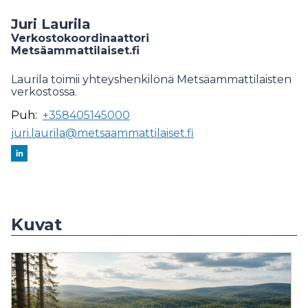
Juri Laurila
Verkostokoordinaattori
Metsäammattilaiset.fi
Laurila toimii yhteyshenkilönä Metsäammattilaisten
verkostossa.
Puh:
+358405145000
juri.laurila@metsaammattilaiset.fi
Kuvat