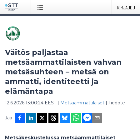
KIRJAUDU
Väitös paljastaa
metsäammattilaisten vahvan
metsäsuhteen – metsä on
ammatti, identiteetti ja
elämäntapa
12.6.2026 13:00:24 EEST
|
Metsäammattilaiset
|
Tiedote
Jaa
Metsäkeskustelussa metsäammattilaiset