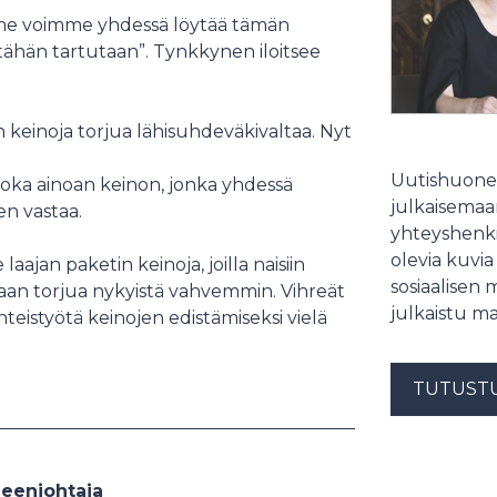
ä me voimme yhdessä löytää tämän
 tähän tartutaan”. Tynkkynen iloitsee
n keinoja torjua lähisuhdeväkivaltaa. Nyt
Uutishuonee
joka ainoan keinon, jonka yhdessä
julkaisemaam
n vastaa.
yhteyshenki
olevia kuvia
laajan paketin keinoja, joilla naisiin
sosiaalisen 
daan torjua nykyistä vahvemmin. Vihreät
julkaistu ma
eistyötä keinojen edistämiseksi vielä
TUTUST
eenjohtaja