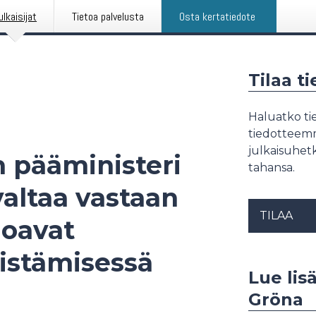
ulkaisijat
Tietoa palvelusta
Osta kertatiedote
Tilaa t
Haluatko tie
tiedotteemme
julkaisuhetk
 pääministeri
tahansa.
valtaa vastaan
TILAA
rjoavat
distämisessä
Lue lisä
Gröna