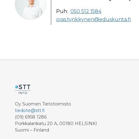
Puh:
050 512 1584
oras.tynkkynen@eduskunta.fi
Oy Suomen Tietotoimisto
tiedote@stt.fi
(09) 6958 1286
Porkkalankatu 20 A, 00180 HELSINKI
Suomi – Finland