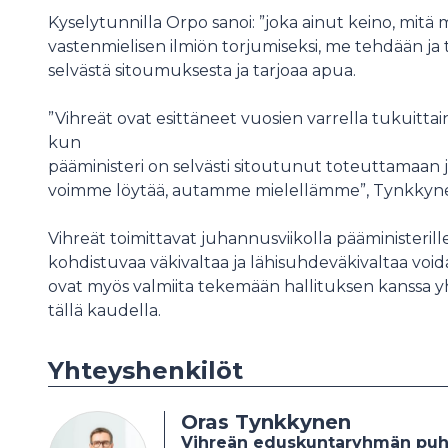
Kyselytunnilla Orpo sanoi: ”joka ainut keino, mit
vastenmielisen ilmiön torjumiseksi, me tehdään ja
selvästä sitoumuksesta ja tarjoaa apua.
”Vihreät ovat esittäneet vuosien varrella tukuittai
kun
pääministeri on selvästi sitoutunut toteuttamaan 
voimme löytää, autamme mielellämme”, Tynkkyne
Vihreät toimittavat juhannusviikolla pääministerille 
kohdistuvaa väkivaltaa ja lähisuhdeväkivaltaa voi
ovat myös valmiita tekemään hallituksen kanssa yht
tällä kaudella.
Yhteyshenkilöt
Oras Tynkkynen
Vihreän eduskuntaryhmän puh