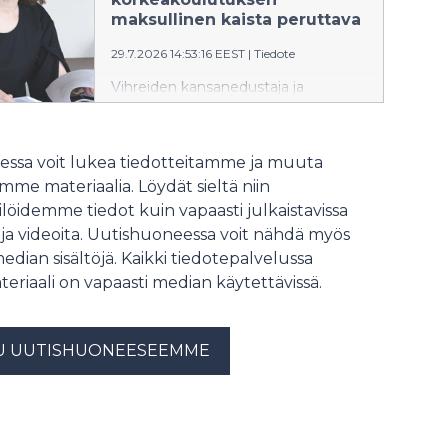
maksullinen kaista peruttava
29.7.2026 14:53:16 EEST
|
Tiedote
Vihreiden kansanedustaja ja
sivistysvaliokunnan jäsen Mari
Holopainen kehottaa hallitusta
kuuntelemaan yliopistojen ja
ssa voit lukea tiedotteitamme ja muuta
opiskelijajärjestöjen laajaa kritiikkiä
me materiaalia. Löydät sieltä niin
esityksestä, joka mahdollistaisi
löidemme tiedot kuin vapaasti julkaistavissa
korkeakoulututkinnon suorittamisen
 ja videoita. Uutishuoneessa voit nähdä myös
kokonaan maksullisena avoimessa
korkeakoulussa.
median sisältöjä. Kaikki tiedotepalvelussa
teriaali on vapaasti median käytettävissä.
U UUTISHUONEESEEMME