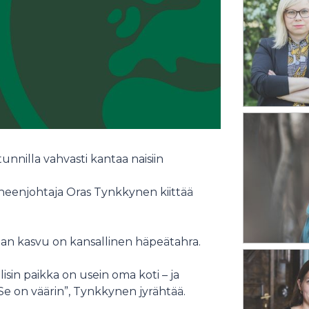
nnilla vahvasti kantaa naisiin
eenjohtaja Oras Tynkkynen kiittää
llan kasvu on kansallinen häpeätahra.
isin paikka on usein oma koti – ja
Se on väärin”, Tynkkynen jyrähtää.