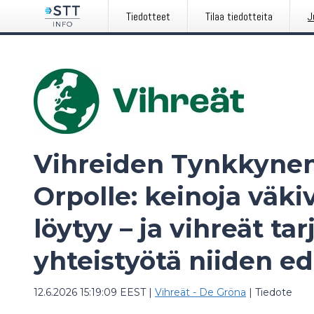
Tiedotteet
Tilaa tiedotteita
J
Vihreiden Tynkkynen
Orpolle: keinoja väki
löytyy – ja vihreät ta
yhteistyötä niiden e
12.6.2026 15:19:09 EEST
|
Vihreät - De Gröna
|
Tiedote