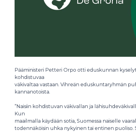
Pääministeri Petteri Orpo otti eduskunnan kyselytu
kohdistuvaa
väkivaltaa vastaan. Vihreän eduskuntaryhmän puh
kannanotoista.
”Naisiin kohdistuvan väkivallan ja lähisuhdeväkiva
Kun
maailmalla käydään sotia, Suomessa naiselle vaarall
todennäköisin uhka nykyinen tai entinen puoliso. 