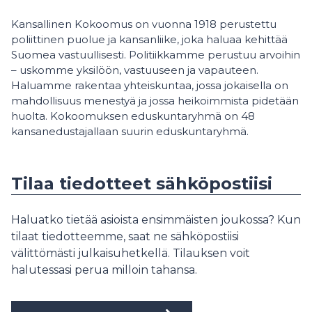
Kansallinen Kokoomus on vuonna 1918 perustettu
poliittinen puolue ja kansanliike, joka haluaa kehittää
Suomea vastuullisesti. Politiikkamme perustuu arvoihin
– uskomme yksilöön, vastuuseen ja vapauteen.
Haluamme rakentaa yhteiskuntaa, jossa jokaisella on
mahdollisuus menestyä ja jossa heikoimmista pidetään
huolta. Kokoomuksen eduskuntaryhmä on 48
kansanedustajallaan suurin eduskuntaryhmä.
Tilaa tiedotteet sähköpostiisi
Haluatko tietää asioista ensimmäisten joukossa? Kun
tilaat tiedotteemme, saat ne sähköpostiisi
välittömästi julkaisuhetkellä. Tilauksen voit
halutessasi perua milloin tahansa.