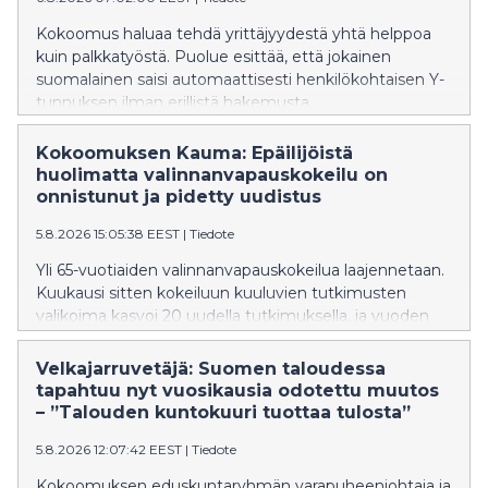
Kokoomus haluaa tehdä yrittäjyydestä yhtä helppoa
kuin palkkatyöstä. Puolue esittää, että jokainen
suomalainen saisi automaattisesti henkilökohtaisen Y-
tunnuksen ilman erillistä hakemusta.
Kokoomuksen Kauma: Epäilijöistä
huolimatta valinnanvapauskokeilu on
onnistunut ja pidetty uudistus
5.8.2026 15:05:38 EEST
|
Tiedote
Yli 65-vuotiaiden valinnanvapauskokeilua laajennetaan.
Kuukausi sitten kokeiluun kuuluvien tutkimusten
valikoima kasvoi 20 uudella tutkimuksella, ja vuoden
2027 alusta kokeiluun on tulossa lisää parannuksia.
Tavoitteena on nopeuttaa hoitoon pääsyä, parantaa
Velkajarruvetäjä: Suomen taloudessa
hoidon jatkuvuutta ja vastata entistä paremmin
tapahtuu nyt vuosikausia odotettu muutos
ikääntyneiden tarpeisiin. Valinnanvapauskokeilu on
– ”Talouden kuntokuuri tuottaa tulosta”
tuonut tuhansille 65 vuotta täyttäneelle
5.8.2026 12:07:42 EEST
|
Tiedote
mahdollisuuden hakeutua yksityiselle yleislääkärille
julkisen terveydenhuollon asiakasmaksun hinnalla.
Kokoomuksen eduskuntaryhmän varapuheenjohtaja ja