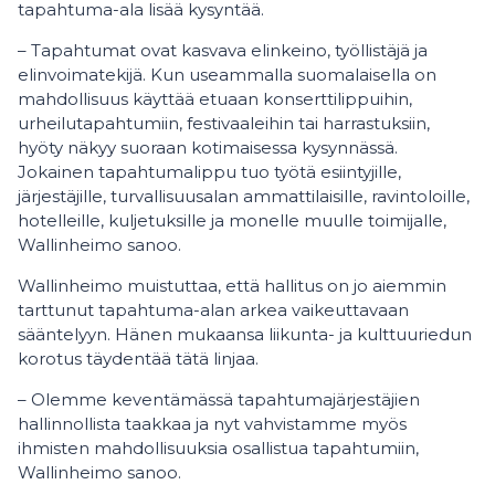
tapahtuma-ala lisää kysyntää.
– Tapahtumat ovat kasvava elinkeino, työllistäjä ja
elinvoimatekijä. Kun useammalla suomalaisella on
mahdollisuus käyttää etuaan konserttilippuihin,
urheilutapahtumiin, festivaaleihin tai harrastuksiin,
hyöty näkyy suoraan kotimaisessa kysynnässä.
Jokainen tapahtumalippu tuo työtä esiintyjille,
järjestäjille, turvallisuusalan ammattilaisille, ravintoloille,
hotelleille, kuljetuksille ja monelle muulle toimijalle,
Wallinheimo sanoo.
Wallinheimo muistuttaa, että hallitus on jo aiemmin
tarttunut tapahtuma-alan arkea vaikeuttavaan
sääntelyyn. Hänen mukaansa liikunta- ja kulttuuriedun
korotus täydentää tätä linjaa.
– Olemme keventämässä tapahtumajärjestäjien
hallinnollista taakkaa ja nyt vahvistamme myös
ihmisten mahdollisuuksia osallistua tapahtumiin,
Wallinheimo sanoo.