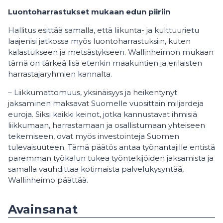
Luontoharrastukset mukaan edun piiriin
Hallitus esittää samalla, että liikunta- ja kulttuurietu
laajenisi jatkossa myös luontoharrastuksiin, kuten
kalastukseen ja metsästykseen. Wallinheimon mukaan
tämä on tärkeä lisä etenkin maakuntien ja erilaisten
harrastajaryhmien kannalta.
– Liikkumattomuus, yksinäisyys ja heikentynyt
jaksaminen maksavat Suomelle vuosittain miljardeja
euroja. Siksi kaikki keinot, jotka kannustavat ihmisiä
liikkumaan, harrastamaan ja osallistumaan yhteiseen
tekemiseen, ovat myös investointeja Suomen
tulevaisuuteen. Tämä päätös antaa työnantajille entistä
paremman työkalun tukea työntekijöiden jaksamista ja
samalla vauhdittaa kotimaista palvelukysyntää,
Wallinheimo päättää.
Avainsanat