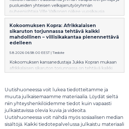
puolueiden yhteisen velkajarrutyöryhmän
puheenjohtaja Ville Valkonen näkee vuosikausia
odotetun ja Orpon hallituksen käynnistämän
rakennemuutoksen olevan nyt vauhdissa Suomen
Kokoomuksen Kopra: Afrikkalaisen
taloudessa. Yksityinen sektori ja kansantalous kasvavat
sikaruton torjunnassa tehtävä kaikki
samalla, kun suuria julkisia menoja saadaan
mahdollinen – villisikakantaa pienennettävä
pienennettyä.
edelleen
5.8.2026 06:58:00 EEST
|
Tiedote
Kokoomuksen kansanedustaja Jukka Kopran mukaan
afrikkalaisen sikaruton torjunnassa on tehtävä kaikki
mahdollinen taudin leviämisen estämiseksi. Samalla on
huolehdittava siitä, että torjuntatoimet ovat
tehokkaita ja niiden vaikutukset elinkeinoihin jäävät
Uutishuoneessa voit lukea tiedotteitamme ja
mahdollisimman vähäisiksi.
muuta julkaisemaamme materiaalia. Löydät sieltä
niin yhteyshenkilöidemme tiedot kuin vapaasti
julkaistavissa olevia kuvia ja videoita.
Uutishuoneessa voit nähdä myös sosiaalisen median
sisältöjä. Kaikki tiedotepalvelussa julkaistu materiaali