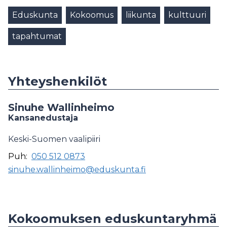
Eduskunta
Kokoomus
liikunta
kulttuuri
tapahtumat
Yhteyshenkilöt
Sinuhe Wallinheimo
Kansanedustaja
Keski-Suomen vaalipiiri
Puh:
050 512 0873
sinuhe.wallinheimo@eduskunta.fi
Kokoomuksen eduskuntaryhmä