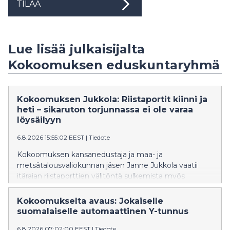
TILAA
Lue lisää julkaisijalta
Kokoomuksen eduskuntaryhmä
Kokoomuksen Jukkola: Riistaportit kiinni ja
heti – sikaruton torjunnassa ei ole varaa
löysäilyyn
6.8.2026 15:55:02 EEST
|
Tiedote
Kokoomuksen kansanedustaja ja maa- ja
metsätalousvaliokunnan jäsen Janne Jukkola vaatii
itärajan riistaporttien välitöntä sulkemista myös
Pohjois-Karjalassa. Ylen mukaan riistaportit ovat
maakunnassa edelleen auki, vaikka Kaakkois-
Kokoomukselta avaus: Jokaiselle
Suomessa ne suljettiin viime viikolla afrikkalaisen
suomalaiselle automaattinen Y-tunnus
sikaruton leviämisen estämiseksi.
6.8.2026 07:02:00 EEST
|
Tiedote