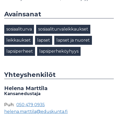
Avainsanat
sosiaaliturva
sosiaaliturvaleikkaukset
leikkaukset
lapset
lapset ja nuoret
lapsiperheet
lapsiperheköyhyys
Yhteyshenkilöt
Helena Marttila
Kansanedustaja
Puh:
050 479 0935
helena.marttila@eduskunta.fi