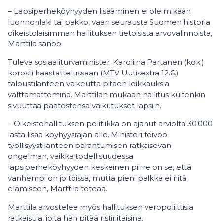
– Lapsiperheköyhyyden lisääminen ei ole mikään
luonnonlaki tai pakko, vaan seurausta Suomen historia
oikeistolaisimman hallituksen tietoisista arvovalinnoista,
Marttila sanoo.
Tuleva sosiaaliturvaministeri Karoliina Partanen (kok.)
korosti haastattelussaan (MTV Uutisextra 12.6.)
taloustilanteen vaikeutta pitäen leikkauksia
välttämättöminä. Marttilan mukaan hallitus kuitenkin
sivuuttaa päätöstensä vaikutukset lapsiin.
– Oikeistohallituksen politiikka on ajanut arviolta 30 000
lasta lisää köyhyysrajan alle. Ministeri toivoo
työllisyystilanteen parantumisen ratkaisevan
ongelman, vaikka todellisuudessa
lapsiperheköyhyyden keskeinen piirre on se, että
vanhempi on jo töissä, mutta pieni palkka ei riitä
elämiseen, Marttila toteaa.
Marttila arvostelee myös hallituksen veropoliittisia
ratkaisuja, joita hän pitää ristiriitaisina.