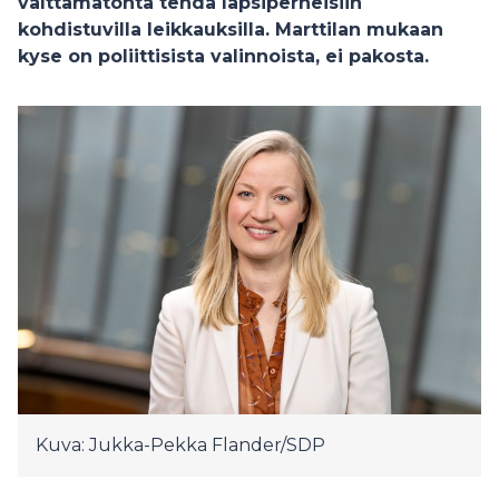
välttämätöntä tehdä lapsiperheisiin
kohdistuvilla leikkauksilla. Marttilan mukaan
kyse on poliittisista valinnoista, ei pakosta.
Kuva: Jukka-Pekka Flander/SDP