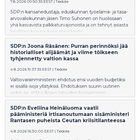
7.8.2026 09:50:35 EEST
|
Tiedote
SDP:n kansanedustaja, eduskunnan työelämä- ja tasa-
arvovaliokunnan jäsen Timo Suhonen on huolissaan
yhä kasvavista palkkaturvajonoista ja on tehnyt asiasta
kirjallisen kysymyksen ministerille.
SDP:n Joona Räsänen: Purran perinnöksi jää
historialliset alijäämät ja viime töikseen
tyhjennetty valtion kassa
4.8.2026 19:37:35 EEST
|
Tiedote
Valtiovarainministerin ehdotus ensi vuoden budjetiksi
ei sisällä isoja yllätyksiä. Ehdotuksen suurin uutinen
onkin se, että julkisen talouden korjaaminen
työnnetään seuraavan hallituksen syliin, SDP:n Joona
Räsänen toteaa.
SDP:n Eveliina Heinäluoma vaatii
pääministeriä irtisanoutumaan sisäministeri
Rantasen puheista Ceutan kriisitilanteessa
4.8.2026 16:30:00 EEST
|
Tiedote