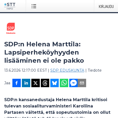
KIRJAUDU
SDP:n Helena Marttila:
Lapsiperheköyhyyden
lisääminen ei ole pakko
13.6.2026 12:17:00 EEST
|
SDP EDUSKUNTA
|
Tiedote
Jaa
SDP:n kansanedustaja Helena Marttila kritisoi
tulevan sosiaaliturvaministeri Karoliina
Partasen väitettä, että sopeutustoimia on ollut