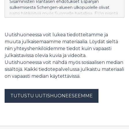
Sisäministeri Rantasen ehdotukset Espanjan
sulkemisesta Schengen-alueen ulkopuolelle olivat
paitsi hätiköityjä myös Suomelle haitallisia. EU:n pisintä
itärajaa vartioivalle Suomelle on erityisen tärkeää
säilyttää muiden EU-maiden tuki ja ymmärrys
rajaturvallisuuden vaikeissa oloissa.
Uutishuoneessa voit lukea tiedotteitamme ja
muuta julkaisemaamme materiaalia. Löydät sieltä
niin yhteyshenkilöidemme tiedot kuin vapaasti
julkaistavissa olevia kuvia ja videoita.
Uutishuoneessa voit nähdä myös sosiaalisen median
sisältöjä. Kaikki tiedotepalvelussa julkaistu materiaali
on vapaasti median käytettävissä.
TUTUSTU UUTISHUONEESEEMME