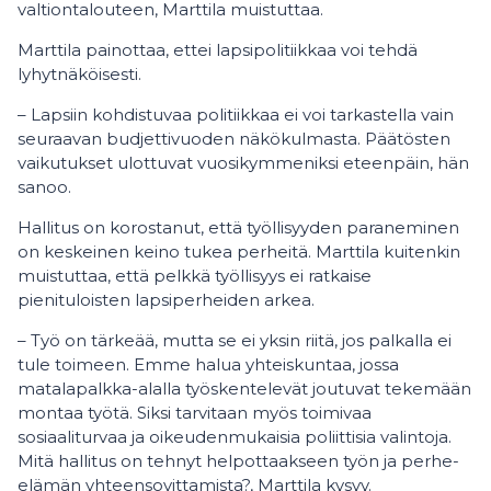
valtiontalouteen, Marttila muistuttaa.
Marttila painottaa, ettei lapsipolitiikkaa voi tehdä
lyhytnäköisesti.
– Lapsiin kohdistuvaa politiikkaa ei voi tarkastella vain
seuraavan budjettivuoden näkökulmasta. Päätösten
vaikutukset ulottuvat vuosikymmeniksi eteenpäin, hän
sanoo.
Hallitus on korostanut, että työllisyyden paraneminen
on keskeinen keino tukea perheitä. Marttila kuitenkin
muistuttaa, että pelkkä työllisyys ei ratkaise
pienituloisten lapsiperheiden arkea.
– Työ on tärkeää, mutta se ei yksin riitä, jos palkalla ei
tule toimeen. Emme halua yhteiskuntaa, jossa
matalapalkka-alalla työskentelevät joutuvat tekemään
montaa työtä. Siksi tarvitaan myös toimivaa
sosiaaliturvaa ja oikeudenmukaisia poliittisia valintoja.
Mitä hallitus on tehnyt helpottaakseen työn ja perhe-
elämän yhteensovittamista?, Marttila kysyy.