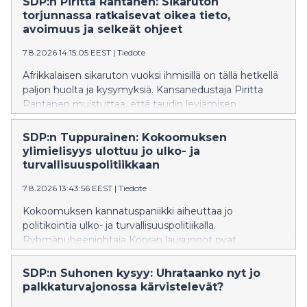
SDP:n Piritta Rantanen: Sikaruton
torjunnassa ratkaisevat oikea tieto,
avoimuus ja selkeät ohjeet
7.8.2026 14:15:05 EEST
|
Tiedote
Afrikkalaisen sikaruton vuoksi ihmisillä on tällä hetkellä
paljon huolta ja kysymyksiä. Kansanedustaja Piritta
Rantanen muistuttaa, että taudin leviämisen
estäminen onnistuu vain, jos ihmisillä on käytössään
oikeaa ja ajantasaista tietoa sekä selkeät
SDP:n Tuppurainen: Kokoomuksen
toimintaohjeet.
ylimielisyys ulottuu jo ulko- ja
turvallisuuspolitiikkaan
7.8.2026 13:43:56 EEST
|
Tiedote
Kokoomuksen kannatuspaniikki aiheuttaa jo
politikointia ulko- ja turvallisuuspolitiikalla.
Ryhmäpuheenjohtaja Kopran lausunnot ovat
oppikirjaesimerkki siitä, miten kokoomuksen
ulkopoliittinen värisuora aiheuttaa vauhtisokeutta, joka
SDP:n Suhonen kysyy: Uhrataanko nyt jo
heikentää Suomen turvallisuutta, SDP:n Tuppurainen
palkkaturvajonossa kärvistelevät?
sanoo.