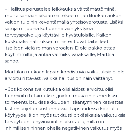
– Hallitus perustelee leikkauksia välttämättöminä,
mutta samaan aikaan se tekee miljardiluokan aukon
valtion tuloihin keventämällä yhteisöverotusta. Lisäksi
satoja miljoonia kohdennetaan yksityisiä
terveyspalveluja käyttäville hyvätuloisille. Kaiken
kukkuraksi hallituksen ministerit ovat taiteilleet
itselleen vielä roiman veroalen. Ei ole pakko ottaa
köyhimmiltä ja antaa valmiiksi varakkaille, Marttila
sanoo.
Marttilan mukaan lapsiin kohdistuvia vaikutuksia ei ole
arvioitu riittävästi, vaikka hallitus on näin väittänyt.
– Jos kokonaisvaikutuksia olisi aidosti arvioitu, olisi
huomioitu tutkimukset, joiden mukaan esimerkiksi
toimeentulotukiasiakkuuden lisääntyminen kasvattaa
lastensuojelun kustannuksia. Lapsuudessa koetulla
köyhyydellä on myös tutkitusti pitkäaikaisia vaikutuksia
terveyteen ja hyvinvointiin aikuisiällä, millä on
inhimillisen hinnan ohella negatiivinen vaikutus myös