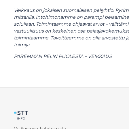
Veikkaus on jokaisen suomalaisen peliyhtiö. Pyri
mittarilla. Intohimonamme on parempi pelaaminen,
solullaan. Toimintaamme ohjaavat arvot – välittäm
vastuullisuus on keskeinen osa pelaajakokemuksen 
toimintaamme. Tavoitteemme on olla arvostettu j
toimija.
PAREMMAN PELIN PUOLESTA – VEIKKAUS
Oy Suomen Tietotoimisto