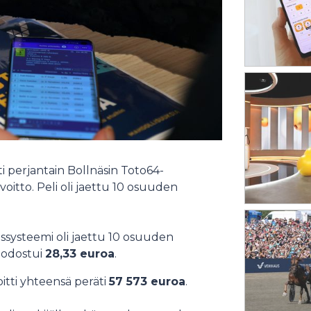
i perjantain Bollnäsin Toto64-
voitto. Peli oli jaettu 10 osuuden
ssysteemi oli jaettu 10 osuuden
uodostui
28,33 euroa
.
voitti yhteensä peräti
57 573 euroa
.