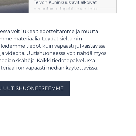
Teivon Kuninkuusravit alkoivat
perjantaina. Tapahtuman Toto-
pelivaihto kasvoi perjantain osalta
peräti 30 prosenttia viime vuoden
Kuninkuusravien perjantaihin
ssa voit lukea tiedotteitamme ja muuta
verrattuna.
me materiaalia. Löydät sieltä niin
löidemme tiedot kuin vapaasti julkaistavissa
 ja videoita. Uutishuoneessa voit nähdä myös
median sisältöjä. Kaikki tiedotepalvelussa
teriaali on vapaasti median käytettävissä.
U UUTISHUONEESEEMME