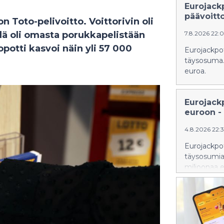
Eurojack
päävoitt
 Toto-pelivoitto. Voittorivin oli
lä oli omasta porukkapelistään
7.8.2026 22:
topotti kasvoi näin yli 57 000
Eurojackpot
täysosuma. 
euroa.
Eurojack
euroon - 
4.8.2026 22:
Eurojackpoti
täysosumia.
miljoonaa e