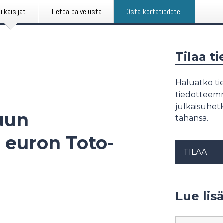
ulkaisijat
Tietoa palvelusta
Osta kertatiedote
Tilaa t
Haluatko tie
tiedotteemme
julkaisuhetk
uun
tahansa.
 euron Toto-
TILAA
Lue lis