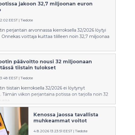
potissa jakoon 32,7 miljoonan euron
o
02:02 EEST
|
Tiedote
in perjantain arvonnassa kierroksella 32/2026 löytyi
Onnekas voittaja kuittaa tililleen noin 32,7 miljoonaa
potin päävoitto nousi 32 miljoonaan
tässä tiistain tulokset
33:48 EEST
|
Tiedote
n tiistain kierroksella 32/2026 ei löytynyt
 Tämän viikon perjantaina potissa on tarjolla noin 32
uroa.
Kenossa jaossa tavallista
muhkeammat voitot
4.8.2026 13:23:51 EEST
|
Tiedote