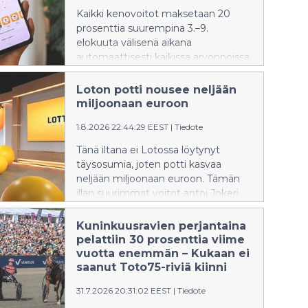
Kaikki kenovoitot maksetaan 20
prosenttia suurempina 3.–9.
elokuuta välisenä aikana
automaattisesti kaikissa arvonnoissa,
kaikilla kenotasoilla ja kaikissa
pelimuodoissa.
Loton potti nousee neljään
miljoonaan euroon
1.8.2026 22:44:29 EEST
|
Tiedote
Tänä iltana ei Lotossa löytynyt
täysosumia, joten potti kasvaa
neljään miljoonaan euroon. Tämän
illan suurimmat voitot antoi Jokeri.
Kuninkuusravien perjantaina
pelattiin 30 prosenttia viime
vuotta enemmän – Kukaan ei
saanut Toto75-riviä kiinni
31.7.2026 20:31:02 EEST
|
Tiedote