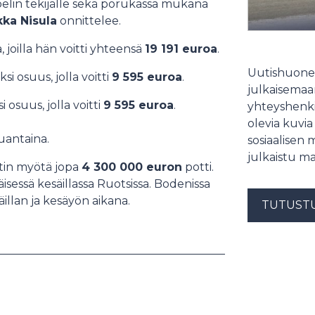
elin tekijälle sekä porukassa mukana
lkka Nisula
onnittelee.
, joilla hän voitti yhteensä
19 191 euroa
.
Uutishuonee
si osuus, jolla voitti
9 595 euroa
.
julkaisemaam
 osuus, jolla voitti
9 595 euroa
.
yhteyshenki
olevia kuvia
uantaina.
sosiaalisen 
julkaistu ma
tin myötä jopa
4 300 000 euron
potti.
äisessä kesäillassa Ruotsissa. Bodenissa
illan ja kesäyön aikana.
TUTUST