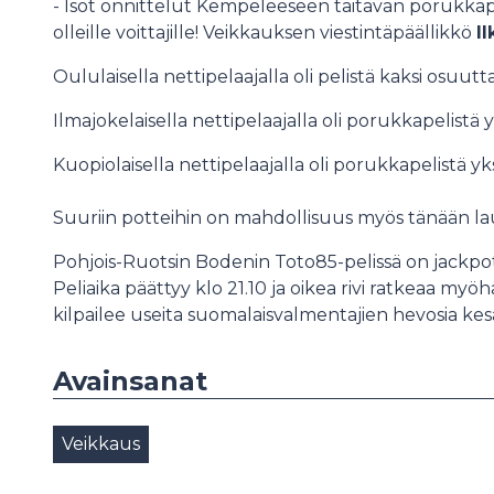
- Isot onnittelut Kempeleeseen taitavan porukkap
olleille voittajille! Veikkauksen viestintäpäällikkö
I
Oululaisella nettipelaajalla oli pelistä kaksi osuutta
Ilmajokelaisella nettipelaajalla oli porukkapelistä yk
Kuopiolaisella nettipelaajalla oli porukkapelistä yksi
Suuriin potteihin on mahdollisuus myös tänään la
Pohjois-Ruotsin Bodenin Toto85-pelissä on jackpo
Peliaika päättyy klo 21.10 ja oikea rivi ratkeaa myöh
kilpailee useita suomalaisvalmentajien hevosia kesä
Avainsanat
Veikkaus