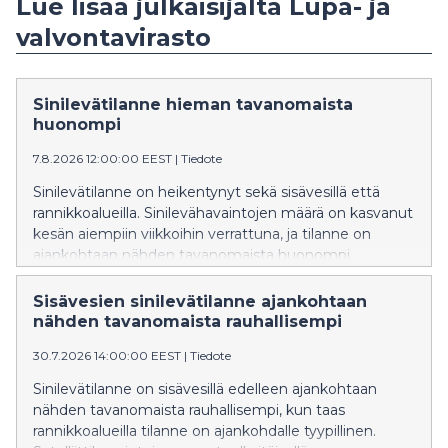
Lue lisää julkaisijalta Lupa- ja
valvontavirasto
Sinilevätilanne hieman tavanomaista
huonompi
7.8.2026 12:00:00 EEST
|
Tiedote
Sinilevätilanne on heikentynyt sekä sisävesillä että
rannikkoalueilla. Sinilevähavaintojen määrä on kasvanut
kesän aiempiin viikkoihin verrattuna, ja tilanne on
ajankohtaan nähden tavanomaista huonompi.
Sisävesien sinilevätilanne ajankohtaan
nähden tavanomaista rauhallisempi
30.7.2026 14:00:00 EEST
|
Tiedote
Sinilevätilanne on sisävesillä edelleen ajankohtaan
nähden tavanomaista rauhallisempi, kun taas
rannikkoalueilla tilanne on ajankohdalle tyypillinen.