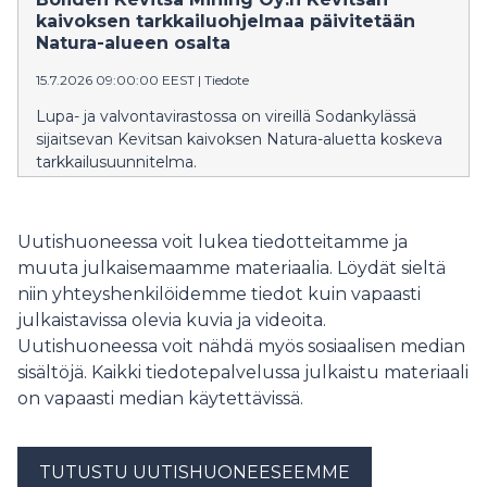
kaivoksen tarkkailuohjelmaa päivitetään
Natura-alueen osalta
15.7.2026 09:00:00 EEST
|
Tiedote
Lupa- ja valvontavirastossa on vireillä Sodankylässä
sijaitsevan Kevitsan kaivoksen Natura-aluetta koskeva
tarkkailusuunnitelma.
Uutishuoneessa voit lukea tiedotteitamme ja
muuta julkaisemaamme materiaalia. Löydät sieltä
niin yhteyshenkilöidemme tiedot kuin vapaasti
julkaistavissa olevia kuvia ja videoita.
Uutishuoneessa voit nähdä myös sosiaalisen median
sisältöjä. Kaikki tiedotepalvelussa julkaistu materiaali
on vapaasti median käytettävissä.
TUTUSTU UUTISHUONEESEEMME