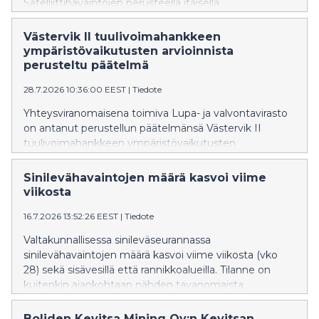
Satelliittihavaintojen perusteella itäisellä
Suomenlahdella on esiintynyt sinilevän pintakukintoja.
Västervik II tuulivoimahankkeen
ympäristövaikutusten arvioinnista
perusteltu päätelmä
28.7.2026 10:36:00 EEST
|
Tiedote
Yhteysviranomaisena toimiva Lupa- ja valvontavirasto
on antanut perustellun päätelmänsä Västervik II
tuulivoimahankkeen ympäristövaikutusten
arviointiselostuksesta.
Sinilevähavaintojen määrä kasvoi viime
viikosta
16.7.2026 13:52:26 EEST
|
Tiedote
Valtakunnallisessa sinileväseurannassa
sinilevähavaintojen määrä kasvoi viime viikosta (vko
28) sekä sisävesillä että rannikkoalueilla. Tilanne on
kuitenkin ajankohtaan nähden tavanomaista
rauhallisempi.
Boliden Kevitsa Mining Oy:n Kevitsan