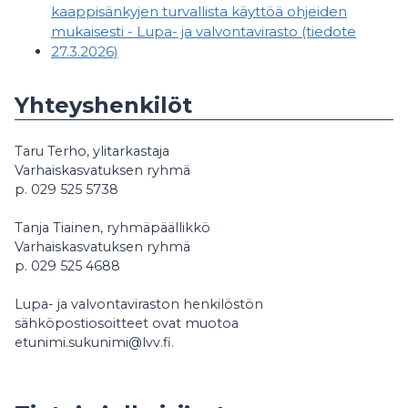
kaappisänkyjen turvallista käyttöä ohjeiden
mukaisesti - Lupa- ja valvontavirasto (tiedote
27.3.2026)
Yhteyshenkilöt
Taru Terho, ylitarkastaja
Varhaiskasvatuksen ryhmä
p. 029 525 5738
Tanja Tiainen, ryhmäpäällikkö
Varhaiskasvatuksen ryhmä
p. 029 525 4688
Lupa- ja valvontaviraston henkilöstön
sähköpostiosoitteet ovat muotoa
etunimi.sukunimi@lvv.fi.