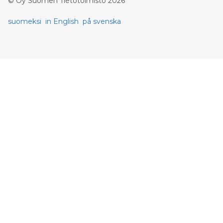
©
Oy Suomen Tietotoimisto
2026
suomeksi
in English
på svenska