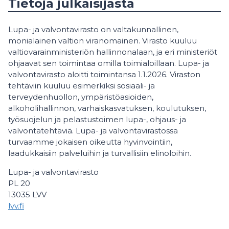
Tietoja julkaisijasta
Lupa- ja valvontavirasto on valtakunnallinen,
monialainen valtion viranomainen. Virasto kuuluu
valtiovarainministeriön hallinnonalaan, ja eri ministeriöt
ohjaavat sen toimintaa omilla toimialoillaan. Lupa- ja
valvontavirasto aloitti toimintansa 1.1.2026. Viraston
tehtäviin kuuluu esimerkiksi sosiaali- ja
terveydenhuollon, ympäristöasioiden,
alkoholihallinnon, varhaiskasvatuksen, koulutuksen,
työsuojelun ja pelastustoimen lupa-, ohjaus- ja
valvontatehtäviä. Lupa- ja valvontavirastossa
turvaamme jokaisen oikeutta hyvinvointiin,
laadukkaisiin palveluihin ja turvallisiin elinoloihin.
Lupa- ja valvontavirasto
PL 20
13035 LVV
lvv.fi