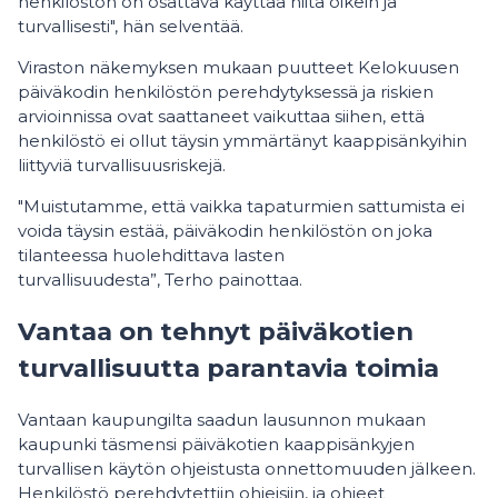
henkilöstön on osattava käyttää niitä oikein ja
turvallisesti", hän selventää.
Viraston näkemyksen mukaan puutteet Kelokuusen
päiväkodin henkilöstön perehdytyksessä ja riskien
arvioinnissa ovat saattaneet vaikuttaa siihen, että
henkilöstö ei ollut täysin ymmärtänyt kaappisänkyihin
liittyviä turvallisuusriskejä.
"Muistutamme, että vaikka tapaturmien sattumista ei
voida täysin estää, päiväkodin henkilöstön on joka
tilanteessa huolehdittava lasten
turvallisuudesta”, Terho painottaa.
Vantaa on tehnyt päiväkotien
turvallisuutta parantavia toimia
Vantaan kaupungilta saadun lausunnon mukaan
kaupunki täsmensi päiväkotien kaappisänkyjen
turvallisen käytön ohjeistusta onnettomuuden jälkeen.
Henkilöstö perehdytettiin ohjeisiin, ja ohjeet