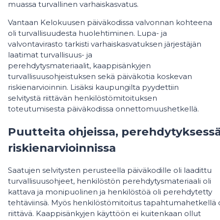
muassa turvallinen varhaiskasvatus.
Vantaan Kelokuusen päiväkodissa valvonnan kohteena
oli turvallisuudesta huolehtiminen. Lupa- ja
valvontavirasto tarkisti varhaiskasvatuksen järjestäjän
laatimat turvallisuus- ja
perehdytysmateriaalit, kaappisänkyjen
turvallisuusohjeistuksen sekä päiväkotia koskevan
riskienarvioinnin. Lisäksi kaupungilta pyydettiin
selvitystä riittävän henkilöstömitoituksen
toteutumisesta päiväkodissa onnettomuushetkellä.
Puutteita ohjeissa, perehdytyksessä
riskienarvioinnissa
Saatujen selvitysten perusteella päiväkodille oli laadittu
turvallisuusohjeet, henkilöstön perehdytysmateriaali oli
kattava ja monipuolinen ja henkilöstöä oli perehdytetty
tehtäviinsä. Myös henkilöstömitoitus tapahtumahetkellä o
riittävä. Kaappisänkyjen käyttöön ei kuitenkaan ollut