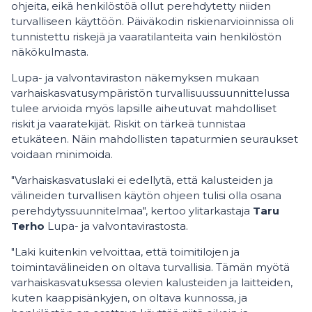
ohjeita, eikä henkilöstöä ollut perehdytetty niiden
turvalliseen käyttöön. Päiväkodin riskienarvioinnissa oli
tunnistettu riskejä ja vaaratilanteita vain henkilöstön
näkökulmasta.
Lupa- ja valvontaviraston näkemyksen mukaan
varhaiskasvatusympäristön turvallisuussuunnittelussa
tulee arvioida myös lapsille aiheutuvat mahdolliset
riskit ja vaaratekijät. Riskit on tärkeä tunnistaa
etukäteen. Näin mahdollisten tapaturmien seuraukset
voidaan minimoida.
"Varhaiskasvatuslaki ei edellytä, että kalusteiden ja
välineiden turvallisen käytön ohjeen tulisi olla osana
perehdytyssuunnitelmaa", kertoo ylitarkastaja
Taru
Terho
Lupa- ja valvontavirastosta.
"Laki kuitenkin velvoittaa, että toimitilojen ja
toimintavälineiden on oltava turvallisia. Tämän myötä
varhaiskasvatuksessa olevien kalusteiden ja laitteiden,
kuten kaappisänkyjen, on oltava kunnossa, ja