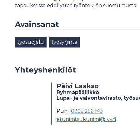
tapauksessa edellyttää työntekijän suostumusta.
Avainsanat
työsuojelu
työsyrjintä
Yhteyshenkilöt
Päivi Laakso
Ryhmäpäällikkö
Lupa- ja valvontavirasto, työs
Puh:
0295 256 143
etunimi.sukunimi@lvv.fi