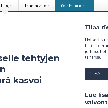
ulkaisijat
Tietoa palvelusta
Osta kertatiedote
Tilaa t
Haluatko tie
tiedotteemme
julkaisuhetk
elle tehtyjen
tahansa.
en
TILAA
rä kasvoi
Lue lisä
valvont