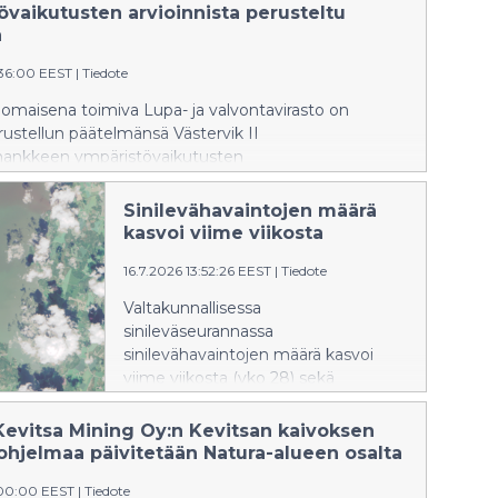
Satelliittihavaintojen perusteella
övaikutusten arvioinnista perusteltu
itäisellä Suomenlahdella on
ä
esiintynyt sinilevän pintakukintoja.
:36:00 EEST
|
Tiedote
omaisena toimiva Lupa- ja valvontavirasto on
ustellun päätelmänsä Västervik II
hankkeen ympäristövaikutusten
lostuksesta.
Sinilevähavaintojen määrä
kasvoi viime viikosta
16.7.2026 13:52:26 EEST
|
Tiedote
Valtakunnallisessa
sinileväseurannassa
sinilevähavaintojen määrä kasvoi
viime viikosta (vko 28) sekä
sisävesillä että rannikkoalueilla.
Tilanne on kuitenkin ajankohtaan
Kevitsa Mining Oy:n Kevitsan kaivoksen
nähden tavanomaista rauhallisempi.
uohjelmaa päivitetään Natura-alueen osalta
:00:00 EEST
|
Tiedote