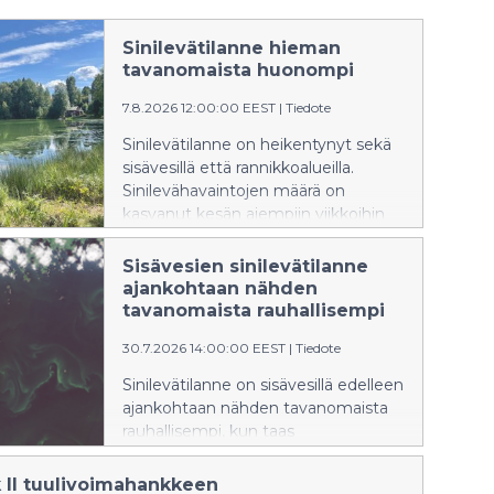
Sinilevätilanne hieman
tavanomaista huonompi
7.8.2026 12:00:00 EEST
|
Tiedote
Sinilevätilanne on heikentynyt sekä
sisävesillä että rannikkoalueilla.
Sinilevähavaintojen määrä on
kasvanut kesän aiempiin viikkoihin
verrattuna, ja tilanne on ajankohtaan
nähden tavanomaista huonompi.
Sisävesien sinilevätilanne
ajankohtaan nähden
tavanomaista rauhallisempi
30.7.2026 14:00:00 EEST
|
Tiedote
Sinilevätilanne on sisävesillä edelleen
ajankohtaan nähden tavanomaista
rauhallisempi, kun taas
rannikkoalueilla tilanne on
ajankohdalle tyypillinen.
k II tuulivoimahankkeen