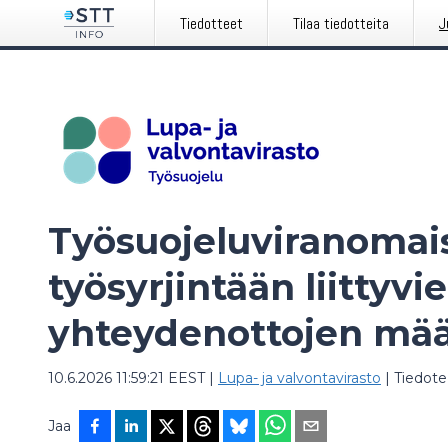
Tiedotteet
Tilaa tiedotteita
J
Työsuojeluviranomais
työsyrjintään liittyvi
yhteydenottojen mää
10.6.2026 11:59:21 EEST
|
Lupa- ja valvontavirasto
|
Tiedote
Jaa