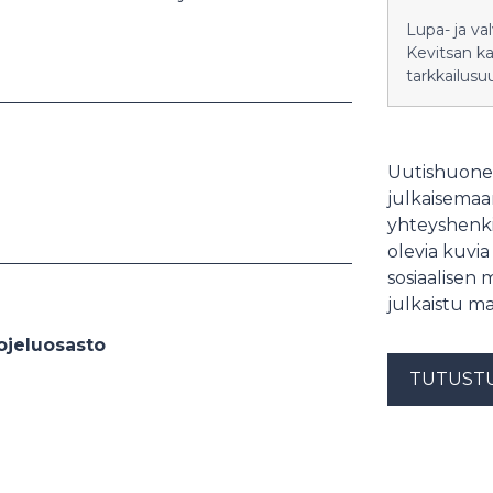
Lupa- ja va
Kevitsan k
tarkkailusu
Uutishuonee
julkaisemaam
yhteyshenki
olevia kuvia
sosiaalisen 
julkaistu ma
uojeluosasto
TUTUST