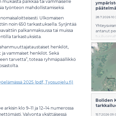
n mukaista palkkaa tai vammaiselle
ympärist
sia työnteon mahdollistamiseksi.
päätelm
28.7.2026 10
nomaisaloitteisesti. Ulkomaisen
tiin noin 650 tarkastuksella. Syrjintää
Yhteysviran
havaittiin palkanmaksussa tai muissa
antanut per
illa tarkastuksista.
tuulivoima
arviointise
maahanmuuttajataustaiset henkilöt,
et ja vammaiset henkilöt. Sekä
leen tarvetta”, toteaa ryhmäpäällikkö
osastolta.
yöelämässä 2025 (pdf, Tyosuojelu.fi)
Boliden 
tarkkail
arkisin klo 9–11 ja 12–14 numerossa
mettömästi. Valvonta yksittäisessä
15.7.2026 09