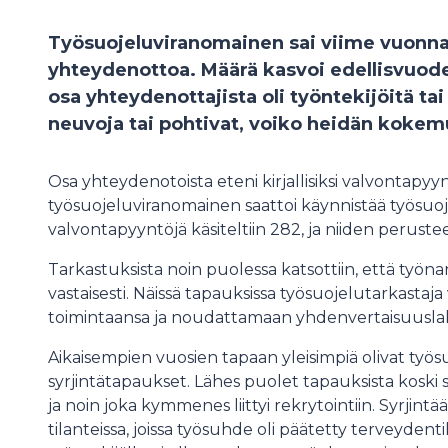
Työsuojeluviranomainen sai viime vuonna 
yhteydenottoa. Määrä kasvoi edellisvuodes
osa yhteydenottajista oli työntekijöitä tai
neuvoja tai pohtivat, voiko heidän kokemu
Osa yhteydenotoista eteni kirjallisiksi valvontapyyn
työsuojeluviranomainen saattoi käynnistää työsuoje
valvontapyyntöjä käsiteltiin 282, ja niiden perustee
Tarkastuksista noin puolessa katsottiin, että työnan
vastaisesti. Näissä tapauksissa työsuojelutarkastaj
toimintaansa ja noudattamaan yhdenvertaisuuslak
Aikaisempien vuosien tapaan yleisimpiä olivat työs
syrjintätapaukset. Lähes puolet tapauksista koski s
ja noin joka kymmenes liittyi rekrytointiin. Syrjint
tilanteissa, joissa työsuhde oli päätetty terveydent