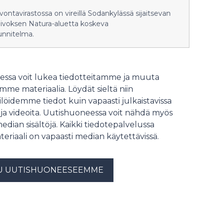
lvontavirastossa on vireillä Sodankylässä sijaitsevan
aivoksen Natura-aluetta koskeva
unnitelma.
ssa voit lukea tiedotteitamme ja muuta
me materiaalia. Löydät sieltä niin
löidemme tiedot kuin vapaasti julkaistavissa
 ja videoita. Uutishuoneessa voit nähdä myös
median sisältöjä. Kaikki tiedotepalvelussa
teriaali on vapaasti median käytettävissä.
U UUTISHUONEESEEMME