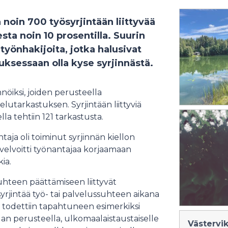
noin 700 työsyrjintään liittyvää
ta noin 10 prosentilla. Suurin
 työnhakijoita, jotka halusivat
ksessaan olla kyse syrjinnästä.
nöiksi, joiden perusteella
lutarkastuksen. Syrjintään liittyviä
lla tehtiin 121 tarkastusta.
taja oli toiminut syrjinnän kiellon
a velvoitti työnantajaa korjaamaan
ia.
uhteen päättämiseen liittyvät
yrjintää työ- tai palvelussuhteen aikana
ää todettiin tapahtuneen esimerkiksi
ilan perusteella, ulkomaalaistaustaiselle
Västervi