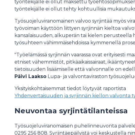
työntekijälle ei ollut maksettu työehtosopimukse
työntekijälle ei ollut tehty kohtuullisia mukautuk
Työsuojeluviranomainen valvoo syrjintää myös vira
työvoiman käyttöön liittyen syrjinnän kieltoa valvot
kansalaisuuden, alkuperän tai kielen perusteella 
työsuhteen vähimmäisehdoissa kymmenellä prosent
"Työelämässä syrjinnän vaarassa ovat erityisesti 
etniset vähemmistöt, pitkäaikaissairaat, ikääntyne
tietoisuuden lisäämiselle että valvonnalle on edel
Päivi Laakso
Lupa- ja valvontaviraston työsuojelu
Yksityiskohtaisemmat tiedot löytyvät raportista
Yhdenvertaisuuden ja syrjinnän kiellon valvonta t
Neuvontaa syrjintätilanteissa
Työsuojeluviranomaisen puhelinneuvonta palvelee 
0295 256 808. Syrjintäepäilyistä voi keskustella ni