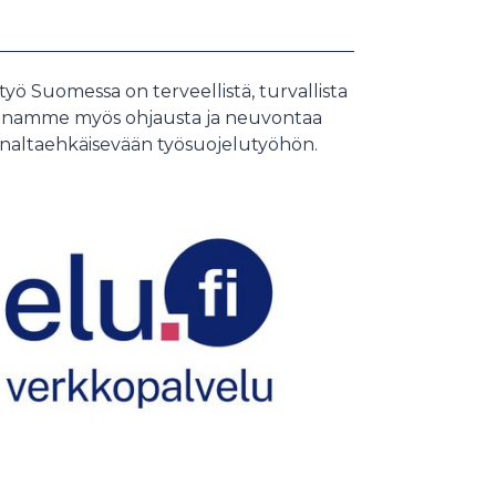
yö Suomessa on terveellistä, turvallista
 Annamme myös ohjausta ja neuvontaa
naltaehkäisevään työsuojelutyöhön.