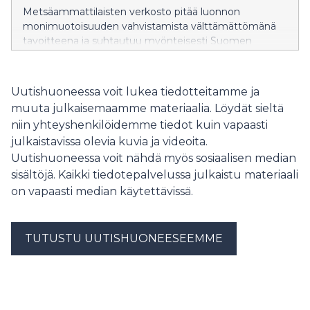
Metsäammattilaisten verkosto pitää luonnon
monimuotoisuuden vahvistamista välttämättömänä
tavoitteena ja suhtautuu myönteisesti Suomen
kansallisen ennallistamissuunnitelman valmisteluun.
Verkoston ympäristöministeriölle ja maa- ja
metsätalousministeriölle antaman lausunnon mukaan
Uutishuoneessa voit lukea tiedotteitamme ja
Suomella on erinomaiset mahdollisuudet onnistua
muuta julkaisemaamme materiaalia. Löydät sieltä
ennallistamisessa, kun ratkaisut perustuvat
niin yhteyshenkilöidemme tiedot kuin vapaasti
tutkimukseen, yhteistyöhön ja maanomistajien
julkaistavissa olevia kuvia ja videoita.
luottamukseen.
Uutishuoneessa voit nähdä myös sosiaalisen median
sisältöjä. Kaikki tiedotepalvelussa julkaistu materiaali
on vapaasti median käytettävissä.
TUTUSTU UUTISHUONEESEEMME