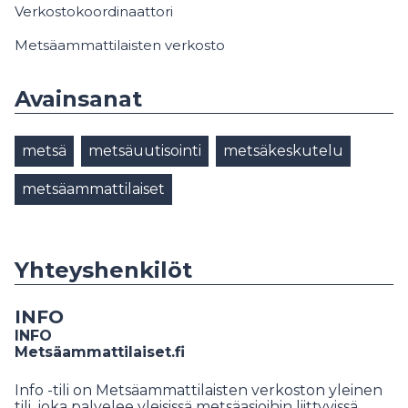
Verkostokoordinaattori
Metsäammattilaisten verkosto
Avainsanat
metsä
metsäuutisointi
metsäkeskutelu
metsäammattilaiset
Yhteyshenkilöt
INFO
INFO
Metsäammattilaiset.fi
Info -tili on Metsäammattilaisten verkoston yleinen
tili, joka palvelee yleisissä metsäasioihin liittyvissä