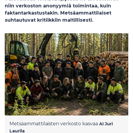
niin verkoston anonyymiä toimintaa, kuin
faktantarkastustakin. Metsäammattilaiset
suhtautuvat kritiikkiin maltillisesti.
Metsäammattilaisten verkosto kasvaa
AI
Juri
Laurila