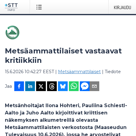
KIRJAUDU
Metsäammattilaiset vastaavat
kritiikkiin
15.6.2026 10:42:27 EEST
|
Metsäammattilaiset
|
Tiedote
Jaa
Metsänhoitajat Ilona Hohteri, Pauliina Schiestl-
Aalto ja Juho Aalto kirjoittivat kriittisen
näkemyksen alkumetreillä olevasta
Metsäammattilaisten verkostosta (Maaseudun
Tulevaisuus 10.6.2026), jossa he arvostelivat