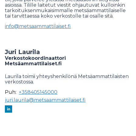
asioissa. Tilille laitetut viestit ohjautuvat kulloinkin
tarkoituksenmukaisimmalle metsäammattilaiselle
tai tarvittaessa koko verkostolle tai osalle sitä.
info@metsaammattilaiset.fi
Juri Laurila
Verkostokoordinaattori
Metsäammattilaiset.fi
Laurila toimii yhteyshenkilönä Metsäammattilaisten
verkostossa.
Puh:
+358405145000
juri.laurila@metsaammattilaiset.fi