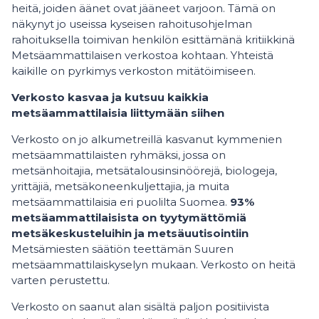
heitä, joiden äänet ovat jääneet varjoon. Tämä on
näkynyt jo useissa kyseisen rahoitusohjelman
rahoituksella toimivan henkilön esittämänä kritiikkinä
Metsäammattilaisen verkostoa kohtaan. Yhteistä
kaikille on pyrkimys verkoston mitätöimiseen.
Verkosto kasvaa ja kutsuu kaikkia
metsäammattilaisia liittymään siihen
Verkosto on jo alkumetreillä kasvanut kymmenien
metsäammattilaisten ryhmäksi, jossa on
metsänhoitajia, metsätalousinsinöörejä, biologeja,
yrittäjiä, metsäkoneenkuljettajia, ja muita
metsäammattilaisia eri puolilta Suomea.
93%
metsäammattilaisista on tyytymättömiä
metsäkeskusteluihin ja metsäuutisointiin
Metsämiesten säätiön teettämän Suuren
metsäammattilaiskyselyn mukaan. Verkosto on heitä
varten perustettu.
Verkosto on saanut alan sisältä paljon positiivista