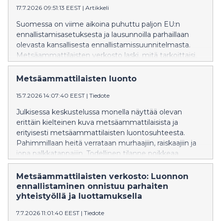
17.7.2026 09:51:13 EEST
|
Artikkeli
Metsäammattilaisten mukaan suomalaiset metsät
ovat ilmaston, luonnon ja hyvinvoinnin ratkaisu – mutta
Suomessa on viime aikoina puhuttu paljon EU:n
vain silloin, kun niitä voidaan hoitaa pitkäjänteisesti
ennallistamisasetuksesta ja lausunnoilla parhaillaan
tutkimukseen perustuen ja omaisuudensuojaa
olevasta kansallisesta ennallistamissuunnitelmasta.
kunnioittaen.
Metsäammattilaisten verkosto laski, mitä tarkoittaisi,
että kolmasosa Suomesta voitaisiin ennallistaa vuoden
2030 loppuun mennessä. Laskelma paljastaa
Metsäammattilaisten luonto
ennallistamisen todellisen mittakaavan ja tavoitteen
15.7.2026 14:07:40 EEST
|
Tiedote
mahdottomuuden.
Julkisessa keskustelussa monella näyttää olevan
erittäin kielteinen kuva metsäammattilaisista ja
erityisesti metsäammattilaisten luontosuhteesta.
Pahimmillaan heitä verrataan murhaajiin, raiskaajiin ja
jopa palkkatappajiin. Todellinen tilanne poikkeaa
tutkitusti vahvasti näistä näkemyksistä.
Metsäammattilaisille luonto on syy hakeutua alalle ja
Metsäammattilaisten verkosto: Luonnon
luontoa vaalitaan talousmetsissä tunteella ja osana
ennallistaminen onnistuu parhaiten
identiteettiä.
yhteistyöllä ja luottamuksella
7.7.2026 11:01:40 EEST
|
Tiedote