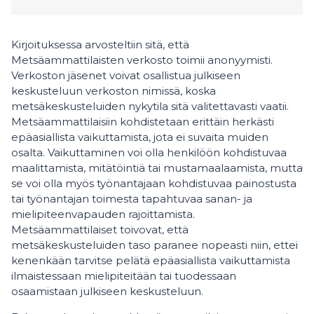
Kirjoituksessa arvosteltiin sitä, että
Metsäammattilaisten verkosto toimii anonyymisti.
Verkoston jäsenet voivat osallistua julkiseen
keskusteluun verkoston nimissä, koska
metsäkeskusteluiden nykytila sitä valitettavasti vaatii.
Metsäammattilaisiin kohdistetaan erittäin herkästi
epäasiallista vaikuttamista, jota ei suvaita muiden
osalta. Vaikuttaminen voi olla henkilöön kohdistuvaa
maalittamista, mitätöintiä tai mustamaalaamista, mutta
se voi olla myös työnantajaan kohdistuvaa painostusta
tai työnantajan toimesta tapahtuvaa sanan- ja
mielipiteenvapauden rajoittamista.
Metsäammattilaiset toivovat, että
metsäkeskusteluiden taso paranee nopeasti niin, ettei
kenenkään tarvitse pelätä epäasiallista vaikuttamista
ilmaistessaan mielipiteitään tai tuodessaan
osaamistaan julkiseen keskusteluun.