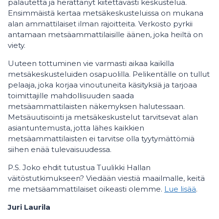
palautetta ja herättänyt kiitettävästi keskustelua.
Ensimmäistä kertaa metsäkeskusteluissa on mukana
alan ammattilaiset ilman rajoitteita. Verkosto pyrkii
antamaan metsäammattilaisille äänen, joka heiltä on
viety.
Uuteen tottuminen vie varmasti aikaa kaikilla
metsäkeskusteluiden osapuolilla. Pelikentälle on tullut
pelaaja, joka korjaa vinoutuneita käsityksiä ja tarjoaa
toimittajille mahdollisuuden saada
metsäammattilaisten näkemyksen halutessaan.
Metsäuutisointi ja metsäkeskustelut tarvitsevat alan
asiantuntemusta, jotta lähes kaikkien
metsäammattilaisten ei tarvitse olla tyytymättömiä
siihen enää tulevaisuudessa.
P.S. Joko ehdit tutustua Tuulikki Hallan
väitöstutkimukseen? Viedään viestiä maailmalle, keitä
me metsäammattilaiset oikeasti olemme.
Lue lisää
.
Juri Laurila