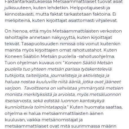
Faktantarkastuksessa Metsäammattilaiset tuovat asiat
julkisuuteen, kuten lehdetkin. Helppotajuisesti ja
kiinnostavasti, mutta faktat tarkastetaan faktoina. Ei
mielipiteinä, kuten kirjoittajat asiattomasti vihjailevat.
On hienoa, että myös Metsäammattilaisten verkoston
rahoittajille annetaan näkyvyyttä, kuten kirjoittajat
tekivät. Tasapuolisuuden nimissä olisi voinut kuitenkin
mainita myös kirjoittajien omat rahoitustahot. Kuten
Koneen Säätiön Metsän puolella -rahoitusohjelma.
Tuon ohjelman kuvaus on: “
Koneen Säätiö Metsän
puolella tuo yhteen metsän parissa työskenteleviä
tutkijoita, taiteilijoita, journalisteja ja aktivisteja ja
haluaa nostaa kuuluville niitä ääniä, jotka ovat jääneet
varjoon. Tavoitteena on vahvistaa ymmärrystä metsien
monista merkityksistä ja arvoista, myös metsäluonnon
itseisarvosta, sekä edistää luonnon kantokykyä
kunnioittavia toimintatapoja.
” Kuten huomata saattaa,
ohjelma ei halua metsäammattilaisten äänen
kuuluvan, vaikka metsänomistajat ja
metsäammattilaiset ovat mitä suurimmassa määrin