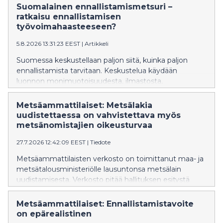
Suomalainen ennallistamismetsuri –
ratkaisu ennallistamisen
työvoimahaasteeseen?
5.8.2026 13:31:23 EEST
|
Artikkeli
Suomessa keskustellaan paljon siitä, kuinka paljon
ennallistamista tarvitaan. Keskustelua käydään
luonnon monimuotoisuudesta, ilmastosta,
kustannuksista ja tavoitteista. Yksi kysymys jää
kuitenkin yllättävän vähälle huomiolle: Kuka tekee
Metsäammattilaiset: Metsälakia
ennallistamistyöt?
uudistettaessa on vahvistettava myös
metsänomistajien oikeusturvaa
27.7.2026 12:42:09 EEST
|
Tiedote
Metsäammattilaisten verkosto on toimittanut maa- ja
metsätalousministeriölle lausuntonsa metsälain
uudistamisesta. Verkosto pitää hallituksen esitystä
pääosin onnistuneena, mutta katsoo, että
lakiuudistuksessa on samalla vahvistettava
Metsäammattilaiset: Ennallistamistavoite
metsänomistajien ja metsäammattilaisten
on epärealistinen
oikeusturvaa muuttuneessa toimintaympäristössä.