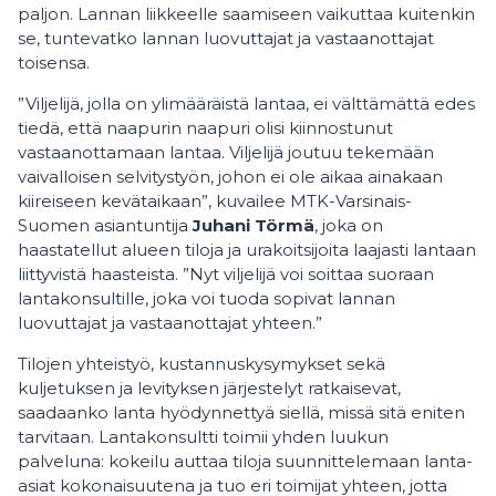
paljon. Lannan liikkeelle saamiseen vaikuttaa kuitenkin
se, tuntevatko lannan luovuttajat ja vastaanottajat
toisensa.
”Viljelijä, jolla on ylimääräistä lantaa, ei välttämättä edes
tiedä, että naapurin naapuri olisi kiinnostunut
vastaanottamaan lantaa. Viljelijä joutuu tekemään
vaivalloisen selvitystyön, johon ei ole aikaa ainakaan
kiireiseen kevätaikaan”, kuvailee MTK-Varsinais-
Suomen asiantuntija
Juhani Törmä
, joka on
haastatellut alueen tiloja ja urakoitsijoita laajasti lantaan
liittyvistä haasteista. ”Nyt viljelijä voi soittaa suoraan
lantakonsultille, joka voi tuoda sopivat lannan
luovuttajat ja vastaanottajat yhteen.”
Tilojen yhteistyö, kustannuskysymykset sekä
kuljetuksen ja levityksen järjestelyt ratkaisevat,
saadaanko lanta hyödynnettyä siellä, missä sitä eniten
tarvitaan. Lantakonsultti toimii yhden luukun
palveluna: kokeilu auttaa tiloja suunnittelemaan lanta-
asiat kokonaisuutena ja tuo eri toimijat yhteen, jotta