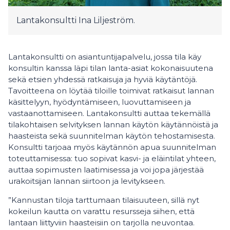
Lantakonsultti Ina Liljeström.
Lantakonsultti on asiantuntijapalvelu, jossa tila käy
konsultin kanssa läpi tilan lanta-asiat kokonaisuutena
sekä etsien yhdessä ratkaisuja ja hyviä käytäntöjä.
Tavoitteena on löytää tiloille toimivat ratkaisut lannan
käsittelyyn, hyödyntämiseen, luovuttamiseen ja
vastaanottamiseen.
Lantakonsultti auttaa tekemällä
tilakohtaisen selvityksen lannan käytön käytännöistä ja
haasteista sekä suunnitelman käytön tehostamisesta.
Konsultti tarjoaa myös käytännön apua suunnitelman
toteuttamisessa: tuo sopivat kasvi- ja eläintilat yhteen,
auttaa sopimusten laatimisessa ja voi jopa järjestää
urakoitsijan lannan siirtoon ja levitykseen.
”Kannustan tiloja tarttumaan tilaisuuteen, sillä nyt
kokeilun kautta on varattu resursseja siihen, että
lantaan liittyviin haasteisiin on tarjolla neuvontaa.