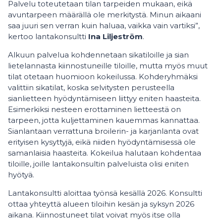
Palvelu toteutetaan tilan tarpeiden mukaan, eikä
avuntarpeen määrällä ole merkitystä. Minun aikaani
saa juuri sen verran kuin haluaa, vaikka vain vartiksi”,
kertoo lantakonsultti
Ina Liljeström
.
Alkuun palvelua kohdennetaan sikatiloille ja sian
lietelannasta kiinnostuneille tiloille, mutta myös muut
tilat otetaan huomioon kokeilussa.
Kohderyhmäksi
valittiin sikatilat, koska selvitysten perusteella
sianlietteen hyödyntämiseen liittyy eniten haasteita.
Esimerkiksi nesteen erottaminen lietteestä on
tarpeen, jotta kuljettaminen kauemmas kannattaa.
Sianlantaan verrattuna broilerin- ja karjanlanta ovat
erityisen kysyttyjä, eikä niiden hyödyntämisessä ole
samanlaisia haasteita. Kokeilua halutaan kohdentaa
tiloille, joille lantakonsultin palveluista olisi eniten
hyötyä.
Lantakonsultti aloittaa työnsä kesällä 2026. Konsultti
ottaa yhteyttä alueen tiloihin kesän ja syksyn 2026
aikana. Kiinnostuneet tilat voivat myös itse olla