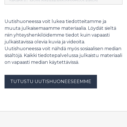
tapahtuu. Myös pitkäaikaistyöttömyys kasvoi
kesäkuun aikana voimakkaasti. Julkisten palveluiden
kautta mitattava työvoiman kysyntä pysyi edelleen
melko vaisuna, mutta avoimien työpaikkojen määrä
Uutishuoneessa voit lukea tiedotteitamme ja
nousi kuitenkin hieman verrattuna vuodentakaiseen.
muuta julkaisemaamme materiaalia. Löydät sieltä
niin yhteyshenkilöidemme tiedot kuin vapaasti
julkaistavissa olevia kuvia ja videoita.
Uutishuoneessa voit nähdä myös sosiaalisen median
sisältöjä. Kaikki tiedotepalvelussa julkaistu materiaali
on vapaasti median käytettävissä.
TUTUSTU UUTISHUONEESEEMME