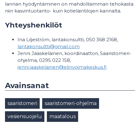
lannan hyödyntäminen on mahdollisimman tehokasta
niin kasvintuotanto- kuin kotieläintilojen kannalta.
Yhteyshenkilöt
Ina Liljeström, lantakonsultti, 050 368 2168,
lantakonsultti@gmail.com
Jenni Jääskeläinen, koordinaattori, Saaristomeri-
ohjelma, 0295 022 158,
jenni.jaaskelainen@elinvoimakeskus.fi
Avainsanat
saaristomeri
saaristomeri-ohjelma
vesiensuojelu
maatalous