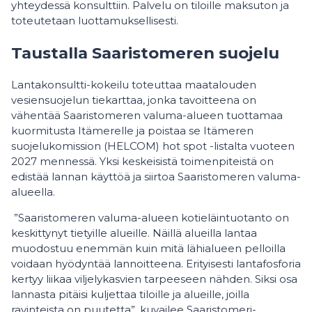
yhteydessä konsulttiin. Palvelu on tiloille maksuton ja
toteutetaan luottamuksellisesti.
Taustalla Saaristomeren suojelu
Lantakonsultti-kokeilu toteuttaa maatalouden
vesiensuojelun tiekarttaa, jonka tavoitteena on
vähentää Saaristomeren valuma-alueen tuottamaa
kuormitusta Itämerelle ja poistaa se Itämeren
suojelukomission (HELCOM) hot spot -listalta vuoteen
2027 mennessä. Yksi keskeisistä toimenpiteistä on
edistää lannan käyttöä ja siirtoa Saaristomeren valuma-
alueella.
”Saaristomeren valuma-alueen kotieläintuotanto on
keskittynyt tietyille alueille. Näillä alueilla lantaa
muodostuu enemmän kuin mitä lähialueen pelloilla
voidaan hyödyntää lannoitteena. Erityisesti lantafosforia
kertyy liikaa viljelykasvien tarpeeseen nähden. Siksi osa
lannasta pitäisi kuljettaa tiloille ja alueille, joilla
ravinteista on puutetta”, kuvailee Saaristomeri-