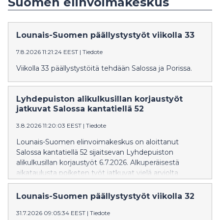
Suomen elinvoimakeskus
Lounais-Suomen päällystystyöt viikolla 33
7.8.2026 11:21:24 EEST
|
Tiedote
Viikolla 33 päällystystöitä tehdään Salossa ja Porissa.
Lyhdepuiston alikulkusillan korjaustyöt
jatkuvat Salossa kantatiellä 52
3.8.2026 11:20:03 EEST
|
Tiedote
Lounais-Suomen elinvoimakeskus on aloittanut
Salossa kantatiellä 52 sijaitsevan Lyhdepuiston
alikulkusillan korjaustyöt 6.7.2026. Alkuperäisestä
aikataulusta poiketen työt jatkuvat vielä arviolta
elokuun loppuun saakka. Korjaustöiden aikana toinen
ajokaista on poissa käytöstä ja liikenne on ohjattu
Lounais-Suomen päällystystyöt viikolla 32
toiselle kaistalle liikennevalo-ohjauksella. Töistä
31.7.2026 09:05:34 EEST
|
Tiedote
aiheutuu haittaa liikenteelle.