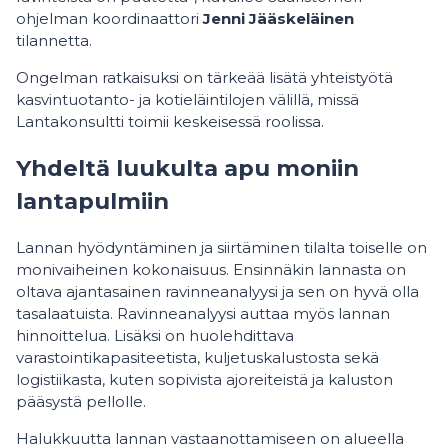
ohjelman koordinaattori
Jenni Jääskeläinen
tilannetta.
Ongelman ratkaisuksi on tärkeää lisätä yhteistyötä
kasvintuotanto- ja kotieläintilojen välillä, missä
Lantakonsultti toimii keskeisessä roolissa.
Yhdeltä luukulta apu moniin
lantapulmiin
Lannan hyödyntäminen ja siirtäminen tilalta toiselle on
monivaiheinen kokonaisuus. Ensinnäkin lannasta on
oltava ajantasainen ravinneanalyysi ja sen on hyvä olla
tasalaatuista. Ravinneanalyysi auttaa myös lannan
hinnoittelua. Lisäksi on huolehdittava
varastointikapasiteetista, kuljetuskalustosta sekä
logistiikasta, kuten sopivista ajoreiteistä ja kaluston
pääsystä pellolle.
Halukkuutta lannan vastaanottamiseen on alueella