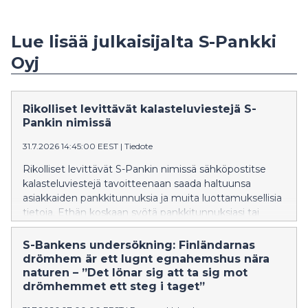
Lue lisää julkaisijalta S-Pankki
Oyj
Rikolliset levittävät kalasteluviestejä S-
Pankin nimissä
31.7.2026 14:45:00 EEST
|
Tiedote
Rikolliset levittävät S-Pankin nimissä sähköpostitse
kalasteluviestejä tavoitteenaan saada haltuunsa
asiakkaiden pankkitunnuksia ja muita luottamuksellisia
tietoja. Ethän koskaan syötä pankkitunnuksiasi tai
korttitietojasi sivustolle, johon olet saanut linkin
sähköpostitse, tekstiviestinä tai pikaviestimissä.
S-Bankens undersökning: Finländarnas
drömhem är ett lugnt egnahemshus nära
naturen – ”Det lönar sig att ta sig mot
drömhemmet ett steg i taget”