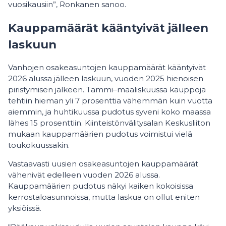
vuosikausiin”, Ronkanen sanoo.
Kauppamäärät kääntyivät jälleen
laskuun
Vanhojen osakeasuntojen kauppamäärät kääntyivät
2026 alussa jälleen laskuun, vuoden 2025 hienoisen
piristymisen jälkeen. Tammi–maaliskuussa kauppoja
tehtiin hieman yli 7 prosenttia vähemmän kuin vuotta
aiemmin, ja huhtikuussa pudotus syveni koko maassa
lähes 15 prosenttiin. Kiinteistönvälitysalan Keskusliiton
mukaan kauppamäärien pudotus voimistui vielä
toukokuussakin.
Vastaavasti uusien osakeasuntojen kauppamäärät
vähenivät edelleen vuoden 2026 alussa.
Kauppamäärien pudotus näkyi kaiken kokoisissa
kerrostaloasunnoissa, mutta laskua on ollut eniten
yksiöissä.