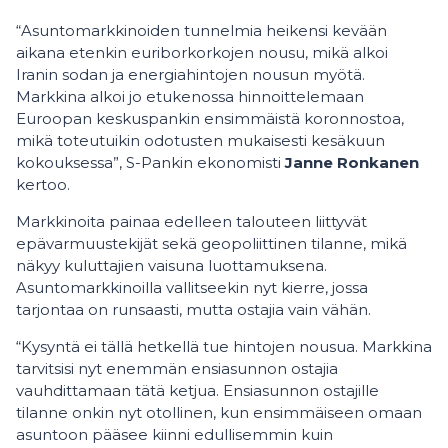
“Asuntomarkkinoiden tunnelmia heikensi kevään
aikana etenkin euriborkorkojen nousu, mikä alkoi
Iranin sodan ja energiahintojen nousun myötä.
Markkina alkoi jo etukenossa hinnoittelemaan
Euroopan keskuspankin ensimmäistä koronnostoa,
mikä toteutuikin odotusten mukaisesti kesäkuun
kokouksessa”, S-Pankin ekonomisti
Janne Ronkanen
kertoo.
Markkinoita painaa edelleen talouteen liittyvät
epävarmuustekijät sekä geopoliittinen tilanne, mikä
näkyy kuluttajien vaisuna luottamuksena.
Asuntomarkkinoilla vallitseekin nyt kierre, jossa
tarjontaa on runsaasti, mutta ostajia vain vähän.
“Kysyntä ei tällä hetkellä tue hintojen nousua. Markkina
tarvitsisi nyt enemmän ensiasunnon ostajia
vauhdittamaan tätä ketjua. Ensiasunnon ostajille
tilanne onkin nyt otollinen, kun ensimmäiseen omaan
asuntoon pääsee kiinni edullisemmin kuin