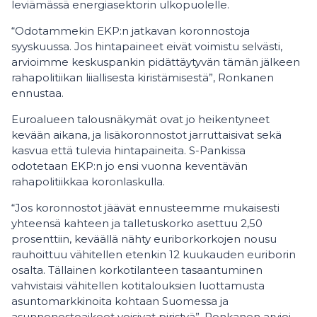
leviämässä energiasektorin ulkopuolelle.
“Odotammekin EKP:n jatkavan koronnostoja
syyskuussa. Jos hintapaineet eivät voimistu selvästi,
arvioimme keskuspankin pidättäytyvän tämän jälkeen
rahapolitiikan liiallisesta kiristämisestä”, Ronkanen
ennustaa.
Euroalueen talousnäkymät ovat jo heikentyneet
kevään aikana, ja lisäkoronnostot jarruttaisivat sekä
kasvua että tulevia hintapaineita. S-Pankissa
odotetaan EKP:n jo ensi vuonna keventävän
rahapolitiikkaa koronlaskulla.
“Jos koronnostot jäävät ennusteemme mukaisesti
yhteensä kahteen ja talletuskorko asettuu 2,50
prosenttiin, keväällä nähty euriborkorkojen nousu
rauhoittuu vähitellen etenkin 12 kuukauden euriborin
osalta. Tällainen korkotilanteen tasaantuminen
vahvistaisi vähitellen kotitalouksien luottamusta
asuntomarkkinoita kohtaan Suomessa ja
asunnonostoaikeet voisivat piristyä”, Ronkanen arvioi.