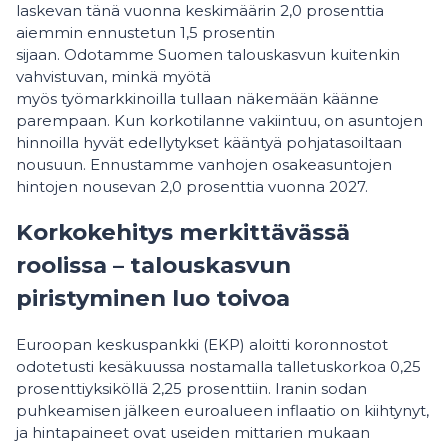
laskevan tänä vuonna keskimäärin 2,0 prosenttia
aiemmin ennustetun 1,5 prosentin
sijaan. Odotamme Suomen talouskasvun kuitenkin
vahvistuvan, minkä myötä
myös työmarkkinoilla tullaan näkemään käänne
parempaan. Kun korkotilanne vakiintuu, on asuntojen
hinnoilla hyvät edellytykset kääntyä pohjatasoiltaan
nousuun. Ennustamme vanhojen osakeasuntojen
hintojen nousevan 2,0 prosenttia vuonna 2027.
Korkokehitys merkittävässä
roolissa – talouskasvun
piristyminen luo toivoa
Euroopan keskuspankki (EKP) aloitti koronnostot
odotetusti kesäkuussa nostamalla talletuskorkoa 0,25
prosenttiyksiköllä 2,25 prosenttiin. Iranin sodan
puhkeamisen jälkeen euroalueen inflaatio on kiihtynyt,
ja hintapaineet ovat useiden mittarien mukaan