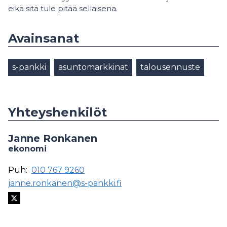
eikä sitä tule pitää sellaisena.
Avainsanat
s-pankki
asuntomarkkinat
talousennuste
Yhteyshenkilöt
Janne Ronkanen
ekonomi
Puh:
010 767 9260
janne.ronkanen@s-pankki.fi