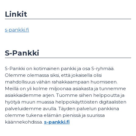
Linkit
s-pankki.fi
S-Pankki
S-Pankki on kotimainen pankki ja osa S-ryhmää.
Olemme olemassa siksi, että jokaisella olisi
mahdollisuus vähän rahakkaampaan huomiseen.
Meillä on yli kolme miljoonaa asiakasta ja tunnemme
asiakkaidemme arjen. Tuomme siihen helppoutta ja
hyötyä muun muassa helppokäyttöisten digitaalisten
palveluidemme avulla. Täyden palvelun pankkina
olemme tukena elämän pienissä ja suurissa
käännekohdissa.
s-pankki.fi