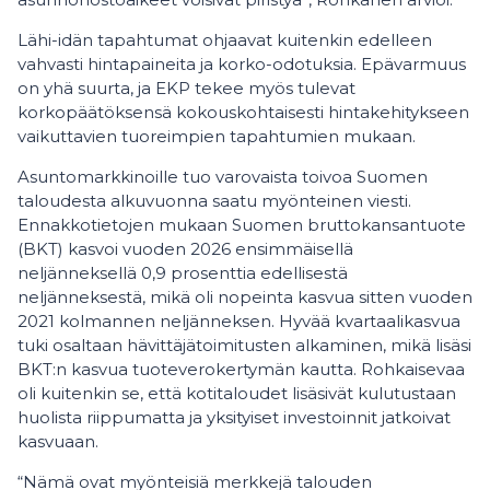
Lähi-idän tapahtumat ohjaavat kuitenkin edelleen
vahvasti hintapaineita ja korko-odotuksia. Epävarmuus
on yhä suurta, ja EKP tekee myös tulevat
korkopäätöksensä kokouskohtaisesti hintakehitykseen
vaikuttavien tuoreimpien tapahtumien mukaan.
Asuntomarkkinoille tuo varovaista toivoa Suomen
taloudesta alkuvuonna saatu myönteinen viesti.
Ennakkotietojen mukaan Suomen bruttokansantuote
(BKT) kasvoi vuoden 2026 ensimmäisellä
neljänneksellä 0,9 prosenttia edellisestä
neljänneksestä, mikä oli nopeinta kasvua sitten vuoden
2021 kolmannen neljänneksen. Hyvää kvartaalikasvua
tuki osaltaan hävittäjätoimitusten alkaminen, mikä lisäsi
BKT:n kasvua tuoteverokertymän kautta. Rohkaisevaa
oli kuitenkin se, että kotitaloudet lisäsivät kulutustaan
huolista riippumatta ja yksityiset investoinnit jatkoivat
kasvuaan.
“Nämä ovat myönteisiä merkkejä talouden