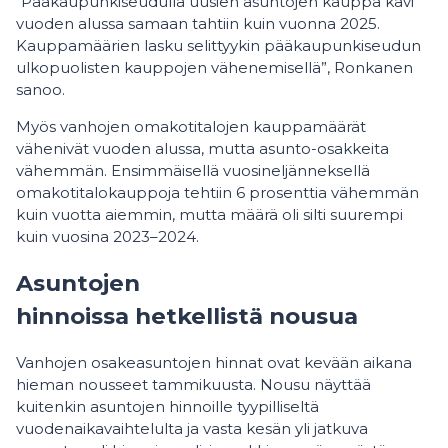
“Pääkaupunkiseudulla uusien asuntojen kauppa kävi
vuoden alussa samaan tahtiin kuin vuonna 2025.
Kauppamäärien lasku selittyykin pääkaupunkiseudun
ulkopuolisten kauppojen vähenemisellä”, Ronkanen
sanoo.
Myös vanhojen omakotitalojen kauppamäärät
vähenivät vuoden alussa, mutta asunto-osakkeita
vähemmän. Ensimmäisellä vuosineljänneksellä
omakotitalokauppoja tehtiin 6 prosenttia vähemmän
kuin vuotta aiemmin, mutta määrä oli silti suurempi
kuin vuosina 2023–2024.
Asuntojen
hinnoissa hetkellistä nousua
Vanhojen osakeasuntojen hinnat ovat kevään aikana
hieman nousseet tammikuusta. Nousu näyttää
kuitenkin asuntojen hinnoille tyypilliseltä
vuodenaikavaihtelulta ja vasta kesän yli jatkuva