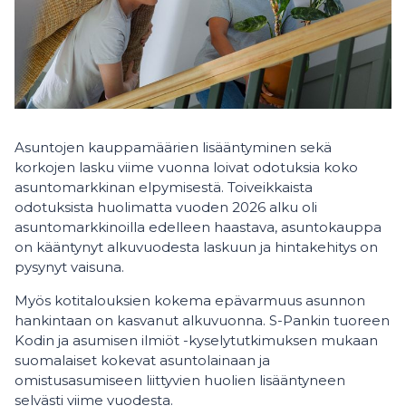
Asuntojen kauppamäärien lisääntyminen sekä
korkojen lasku viime vuonna loivat odotuksia koko
asuntomarkkinan elpymisestä. Toiveikkaista
odotuksista huolimatta vuoden 2026 alku oli
asuntomarkkinoilla edelleen haastava, asuntokauppa
on kääntynyt alkuvuodesta laskuun ja hintakehitys on
pysynyt vaisuna.
Myös kotitalouksien kokema epävarmuus asunnon
hankintaan on kasvanut alkuvuonna. S-Pankin tuoreen
Kodin ja asumisen ilmiöt -kyselytutkimuksen mukaan
suomalaiset kokevat asuntolainaan ja
omistusasumiseen liittyvien huolien lisääntyneen
selvästi viime vuodesta.