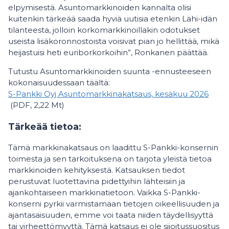
elpymisestä. Asuntomarkkinoiden kannalta olisi
kuitenkin tärkeää saada hyviä uutisia etenkin Lähi-idän
tilanteesta, jolloin korkomarkkinoillakin odotukset
useista lisäkoronnostoista voisivat pian jo hellittää, mikä
heijastuisi heti euriborkorkoihin”, Ronkanen päättää.
Tutustu Asuntomarkkinoiden suunta -ennusteeseen
kokonaisuudessaan täältä:
S-Pankki Oyj Asuntomarkkinakatsaus, kesäkuu 2026
(PDF, 2,22 Mt)
Tärkeää tietoa:
Tämä markkinakatsaus on laadittu S-Pankki-konsernin
toimesta ja sen tarkoituksena on tarjota yleistä tietoa
markkinoiden kehityksestä. Katsauksen tiedot
perustuvat luotettavina pidettyihin lähteisiin ja
ajankohtaiseen markkinatietoon. Vaikka S-Pankki-
konserni pyrkii varmistamaan tietojen oikeellisuuden ja
ajantasaisuuden, emme voi taata niiden täydellisyyttä
tai virheettömyyttä. Tämä katsaus ei ole sijoitussuositus