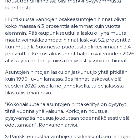
nousutrendi hinnoissa olisi merkki pysyvämmästä
käänteestä.
Huhtikuussa vanhojen osakeasuntojen hinnat olivat
koko maassa 4,3 prosenttia alemmat kuin vuotta
aiemmin. Pääkaupunkiseudulla lasku oli yhä muuta
maata voimakkaampaa: hinnat laskivat 5,2 prosenttia,
kun muualla Suomessa pudotusta oli keskimäärin 3,4
prosenttia. Kerrostaloasunnot halpenivat vuoden 2026
alussa yhä eniten, ja niissä erityisesti yksiöiden hinnat.
Asuntojen hintojen lasku on jatkunut jo yhtä pitkään
kuin 1990-luvun lamassa. Jos hinnat laskevat vielä
vuoden 2026 toisella neljänneksellä, tulee jaksosta
tilastohistorian pisin.
“Kokonaisuutena asuntojen hintakehitys on pysynyt
tänä vuonna yhä vaisuna. Korkojen noustua,
pysyvämpää nousua joudutaan todennäköisesti vielä
odottamaan”, Ronkanen arvioi.
S-Pankki ennustaa vanhojen osakeasuntojen hintojen