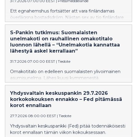
31.7.2026 07:00:00 EEST
|
Pressmeddelande
Ett egnahemshus fortsätter att vara finländarnas
överlägsna bostadsdröm. Nästan sex av tio finländare
uppger att deras drömhem är ett egnahemshus. Även
om förtätning av städerna får mycket plats i
S-Pankin tutkimus: Suomalaisten
bostadsdebatten, är det fortfarande ett lugnt läge och
unelmakoti on rauhallinen omakotitalo
närhet till naturen som betonas i finländarnas
luonnon lähellä – “Unelmakotia kannattaa
bostadsönskningar. Enligt S-Bankens expert erbjuder
lähestyä askel kerrallaan”
bostadsmarknaden för närvarande även möjligheter,
31.7.2026 07:00:00 EEST
|
Tiedote
och många bostadsdrömmar kan främjas ett steg i
taget.
Omakotitalo on edelleen suomalaisten ylivoimainen
asumisunelma. Lähes kuusi kymmenestä
suomalaisesta nimeää omakotitalon
unelmakodikseen. Vaikka asumiskeskustelussa
Yhdysvaltain keskuspankin 29.7.2026
korostuu kaupunkien tiivistyminen, suomalaisten
korkokokouksen ennakko – Fed pitämässä
asumistoiveissa painottuvat edelleen rauhallinen sijainti
korot ennallaan
ja luonnonläheisyys. S-Pankin asiantuntijan mukaan
27.7.2026 08:00:00 EEST
|
Tiedote
asuntomarkkinat tarjoavat tällä hetkellä myös
mahdollisuuksia, ja monen asumishaaveita voidaan
Yhdysvaltain keskuspankki (Fed) pitää todennäköisesti
edistää askel kerrallaan.
korot ennallaan tämän viikon kokouksessaan.