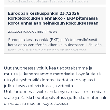
Kokouksesta odotetaan lisätietoa Fedin uuden
pääjohtaja Kevin Warshin rahapoliittisesta linjasta. S-
Pankki arvioi, että Fedin aiempaa vähäisempi
Euroopan keskuspankin 23.7.2026
ennakoiva ohjaus voi lisätä epävarmuutta
korkokokouksen ennakko - EKP pitämässä
korkonäkymistä ja nostaa markkinoiden
korot ennallaan heinäkuun kokouksessaan
riskipreemioita.
20.7.2026 10:00:00 EEST
|
Tiedote
Euroopan keskuspankki (EKP) pitää todennäköisesti
korot ennallaan tämän viikon kokouksessaan. Lähi-idän
konfliktin uusi eskaloituminen on lisännyt taas
inflaatioriskejä, mutta arvioimme EKP:n jäävän vielä
tarkkailemaan hintakehitystä. S-Pankki odottaa EKP:n
nostavan korkoja syyskuun kokouksessa.
Uutishuoneessa voit lukea tiedotteitamme ja
muuta julkaisemaamme materiaalia. Löydät sieltä
niin yhteyshenkilöidemme tiedot kuin vapaasti
julkaistavissa olevia kuvia ja videoita.
Uutishuoneessa voit nähdä myös sosiaalisen median
sisältöjä. Kaikki tiedotepalvelussa julkaistu materiaali
on vapaasti median käytettävissä.