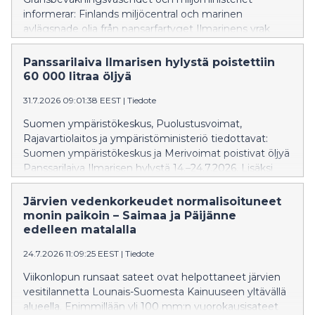
wreck could not be completely emptied yet. Because
informerar: Finlands miljöcentral och marinen
of the rough seas, the work had to be interrupted
avlägsnade olja från pansarfartyget Ilmarinens vrak
from time to time.
mellan den 14 och 24 juli 2026. I operationen deltog
även Gränsbevakningsväsendet, som var i beredskap
Panssarilaiva Ilmarisen hylystä poistettiin
för miljöskyddsuppdrag, samt Centret för dykmedicin.
60 000 litraa öljyä
Under två veckor togs cirka 60 000 liter olja tillvara från
31.7.2026 09:01:38 EEST
|
Tiedote
Ilmarinens tankar, men vraket kunde ännu inte
tömmas helt. Arbetet måste tidvis avbrytas på grund
Suomen ympäristökeskus, Puolustusvoimat,
av hård sjögång.
Rajavartiolaitos ja ympäristöministeriö tiedottavat:
Suomen ympäristökeskus ja Merivoimat poistivat öljyä
Panssarilaiva Ilmarisen hylystä 14.–24.7.2026. Lisäksi
operaatioon osallistuivat ympäristövahinkojen
torjuntaan varautunut Rajavartiolaitos ja
Järvien vedenkorkeudet normalisoituneet
Sukelluslääketieteen keskus. Kahden viikon aikana
monin paikoin – Saimaa ja Päijänne
Ilmarisen tankeista saatiin talteen noin 60 000 litraa
edelleen matalalla
öljyä, mutta kokonaan hylkyä ei vielä saatu
24.7.2026 11:09:25 EEST
|
Tiedote
tyhjennettyä. Kovan aallokon takia työ jouduttiin välillä
keskeyttämään.
Viikonlopun runsaat sateet ovat helpottaneet järvien
vesitilannetta Lounais-Suomesta Kainuuseen yltävällä
alueella. Enimmillään yli 100 mm:n vuorokausisateet