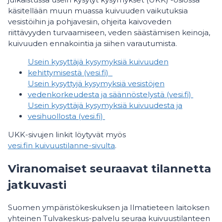
käsitellään muun muassa kuivuuden vaikutuksia
vesistöihin ja pohjavesiin, ohjeita kaivoveden
riittävyyden turvaamiseen, veden säästämisen keinoja,
kuivuuden ennakointia ja siihen varautumista.
Usein kysyttäjä kysymyksiä kuivuuden
kehittymisestä (vesi.fi)
Usein kysyttyjä kysymyksiä vesistöjen
vedenkorkeudesta ja säännöstelystä (vesi.fi)
Usein kysyttäjä kysymyksiä kuivuudesta ja
vesihuollosta (vesi.fi)
UKK-sivujen linkit löytyvät myös
vesi.fin kuivuustilanne-sivulta
.
Viranomaiset seuraavat tilannetta
jatkuvasti
Suomen ympäristökeskuksen ja Ilmatieteen laitoksen
yhteinen Tulvakeskus-palvelu seuraa kuivuustilanteen