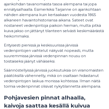
ajankohdan tavanomaista tasoa alempana tai jopa
ennätysalhaalla. Esimerkiksi Tarjanne on ajankohtaan
nähden alempana kuin kertaakaan vuodesta 1865
alkaneen havaintohistoriansa aikana. Sateet ovat
nostaneet vedenpintoja paikoin hieman, mutta pitkä
kuiva jakso on jättänyt tilanteen selvästi keskimääräistä
heikommaksi.
Erityisesti pienissä ja keskisuurissa järvissä
vedenpintojen vaihtelut näkyvät nopeasti, mutta
suuremmissa järvissä vedenpinnan nousu on
toistaiseksi jäänyt vähäiseksi.
Säännöstellyissä järvissä juoksutuksia on viranomaisten
päätöksillä vähennetty, mikä on osaltaan hidastanut
vedenpintojen laskua monissa kohteissa. Ilman näitä
toimia vedenpinnat olisivat nykytilannetta alempana.
Pohjavesien pinnat alhaalla,
kaivoja saattaa kesällä kuivua