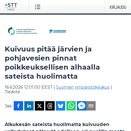
KIRJAUDU
Kuivuus pitää järvien ja
pohjavesien pinnat
poikkeuksellisen alhaalla
sateista huolimatta
16.6.2026 12:01:00 EEST
|
Suomen ympäristökeskus
|
Tiedote
Jaa
Alkukesän sateista huolimatta kuivuuden