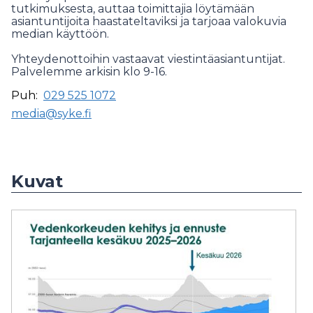
tutkimuksesta, auttaa toimittajia löytämään
asiantuntijoita haastateltaviksi ja tarjoaa valokuvia
median käyttöön.
Yhteydenottoihin vastaavat viestintäasiantuntijat.
Palvelemme arkisin klo 9-16.
Puh:
029 525 1072
media@syke.fi
Kuvat