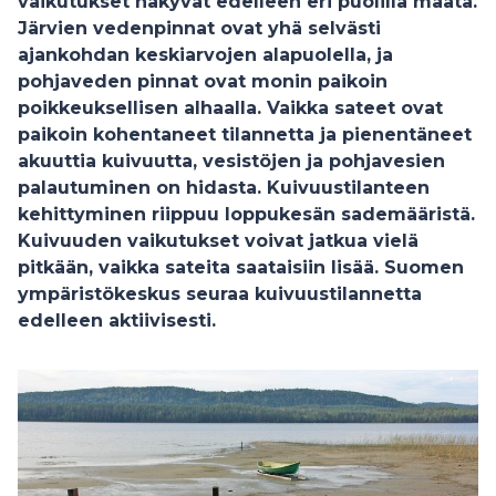
vaikutukset näkyvät edelleen eri puolilla maata.
Järvien vedenpinnat ovat yhä selvästi
ajankohdan keskiarvojen alapuolella, ja
pohjaveden pinnat ovat monin paikoin
poikkeuksellisen alhaalla. Vaikka sateet ovat
paikoin kohentaneet tilannetta ja pienentäneet
akuuttia kuivuutta, vesistöjen ja pohjavesien
palautuminen on hidasta. Kuivuustilanteen
kehittyminen riippuu loppukesän sademääristä.
Kuivuuden vaikutukset voivat jatkua vielä
pitkään, vaikka sateita saataisiin lisää. Suomen
ympäristökeskus seuraa kuivuustilannetta
edelleen aktiivisesti.