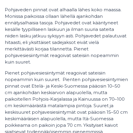
Pohjaveden pinnat ovat alhaalla lähes koko maassa.
Monissa paikoissa ollaan lähellä ajankohdan
ennätysalhaisia tasoja. Pohjavedet ovat kääntyneet
kesälle tyypilliseen laskuun ja ilman suuria sateita
niiden lasku jatkuu syksyyn asti. Pohjavedet palautuvat
hitaasti, eli yksittäiset sadejaksot eivät vielä
merkittävästi korjaa tilannetta. Pienet
pohjavesiesiintymät reagoivat sateisiin nopeammin
kuin suuret.
Pienet pohjavesiesiintymät reagoivat sateisiin
nopeammin kuin suuret. Pienten pohjavesiesiintymien
pinnat ovat Etelä- ja Keski-Suomessa pääosin 10–50
cm ajankohdan keskiarvon alapuolella, mutta
paikoitellen Pohjois-Karjalassa ja Kainuussa on 70–100
cm keskimääräistä matalampia pintoja. Suuret ja
keskisuuret pohjavesiesiintymät ovat pääosin 15–50 cm
keskimääräisen alapuolella, mutta Itä-Suomessa
poikkeama on paikoin jopa 70 cm. Yksityiset kaivot
sijaitsevat todennäköisemmin pienemmissä