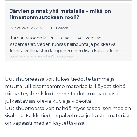
ovat nostaneet viime päivien aikana monen pienen
järven vedenkorkeutta yli 50 cm ja suuria järviä 20–30
Järvien pinnat yhä matalalla – mikä on
cm.
ilmastonmuutoksen rooli?
17.7.2026 08:39:47 EEST
|
Tiedote
Tämän vuoden kuivuutta selittävät vähäiset
sademäärät, veden runsas haihdunta ja poikkeava
lumitalvi. Ilmaston lämpeneminen lisää kuivuudelle
otollisia oloja myös Suomessa.
Uutishuoneessa voit lukea tiedotteitamme ja
muuta julkaisemaamme materiaalia. Löydät sieltä
niin yhteyshenkilöidemme tiedot kuin vapaasti
julkaistavissa olevia kuvia ja videoita.
Uutishuoneessa voit nähdä myös sosiaalisen median
sisältöjä. Kaikki tiedotepalvelussa julkaistu materiaali
on vapaasti median käytettävissä.