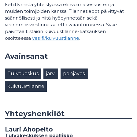
kehittymistä yhteistyössä elinvoimakeskusten ja
muiden toimijoiden kanssa. Tilannetiedot päivittyvät
säännöllisesti ja niitä hyödynnetään sekä
viranomaisviestinnässä että varautumisessa. Syke
päivittää tiistaisin kuivuustilanne-katsauksen
osoitteessa
vesi.fi/kuivuustilanne
.
Avainsanat
Tulvakeskus
järvi
pohjavesi
kuivuustilanne
Yhteyshenkilöt
Lauri Ahopelto
Tulvakeskuksen päällikkö