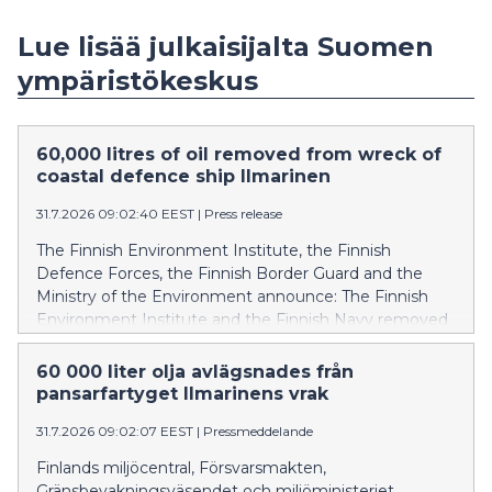
Lue lisää julkaisijalta Suomen
ympäristökeskus
60,000 litres of oil removed from wreck of
coastal defence ship Ilmarinen
31.7.2026 09:02:40 EEST
|
Press release
The Finnish Environment Institute, the Finnish
Defence Forces, the Finnish Border Guard and the
Ministry of the Environment announce: The Finnish
Environment Institute and the Finnish Navy removed
oil from the wreck of the coastal defence ship
Ilmarinen between 14 and 24 July 2026. In addition,
60 000 liter olja avlägsnades från
the Finnish Border Guard, which was prepared for
pansarfartyget Ilmarinens vrak
environmental response operations, and the Diving
31.7.2026 09:02:07 EEST
|
Pressmeddelande
Medical Center participated in the operation. Over the
course of two weeks, approximately 60,000 litres of oil
Finlands miljöcentral, Försvarsmakten,
was recovered from the vessel’s fuel tanks, but the
Gränsbevakningsväsendet och miljöministeriet