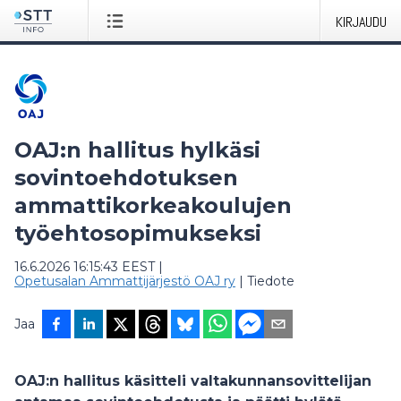
KIRJAUDU
OAJ:n hallitus hylkäsi
sovintoehdotuksen
ammattikorkeakoulujen
työehtosopimukseksi
16.6.2026 16:15:43 EEST
|
Opetusalan Ammattijärjestö OAJ ry
|
Tiedote
Jaa
OAJ:n hallitus käsitteli valtakunnansovittelijan