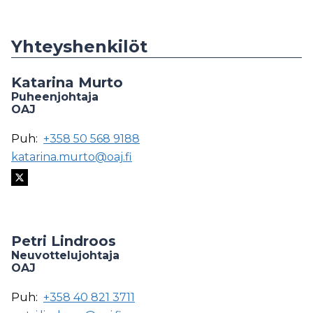
Yhteyshenkilöt
Katarina Murto
Puheenjohtaja
OAJ
Puh:
+358 50 568 9188
katarina.murto@oaj.fi
Petri Lindroos
Neuvottelujohtaja
OAJ
Puh:
+358 40 821 3711