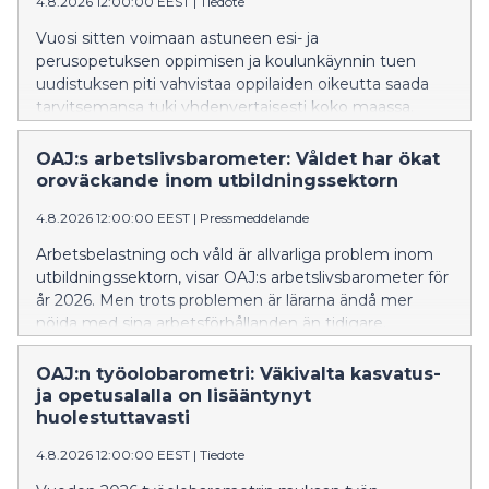
4.8.2026 12:00:00 EEST
|
Tiedote
och skolor i enlighet med lagstiftningen och
Undervisnings- och kulturministeriets anvisningar.
Vuosi sitten voimaan astuneen esi- ja
perusopetuksen oppimisen ja koulunkäynnin tuen
uudistuksen piti vahvistaa oppilaiden oikeutta saada
tarvitsemansa tuki yhdenvertaisesti koko maassa.
OAJ:n rehtoreille ja opettajille tekemä kysely osoittaa,
että lain tulkintaan liittyvät epäselvyydet estävät
OAJ:s arbetslivsbarometer: Våldet har ökat
monia oppilaita saamasta tarvitsemaansa tukea. OAJ
oroväckande inom utbildningssektorn
vaatii, että opetuksen järjestäjät varmistavat
4.8.2026 12:00:00 EEST
|
Pressmeddelande
toteuttavansa oppimisen ja koulunkäynnin tukea
OKM:n ohjeistuksen ja lain mukaisesti kaikissa kunnissa
Arbetsbelastning och våld är allvarliga problem inom
ja kouluissa.
utbildningssektorn, visar OAJ:s arbetslivsbarometer för
år 2026. Men trots problemen är lärarna ändå mer
nöjda med sina arbetsförhållanden än tidigare.
OAJ:n työolobarometri: Väkivalta kasvatus-
ja opetusalalla on lisääntynyt
huolestuttavasti
4.8.2026 12:00:00 EEST
|
Tiedote