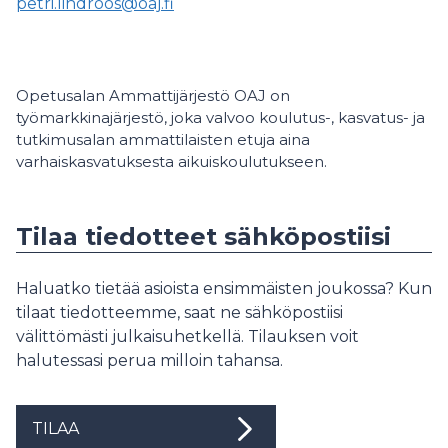
petri.lindroos@oaj.fi
Opetusalan Ammattijärjestö OAJ on
työmarkkinajärjestö, joka valvoo koulutus-, kasvatus- ja
tutkimusalan ammattilaisten etuja aina
varhaiskasvatuksesta aikuiskoulutukseen.
Tilaa tiedotteet sähköpostiisi
Haluatko tietää asioista ensimmäisten joukossa? Kun
tilaat tiedotteemme, saat ne sähköpostiisi
välittömästi julkaisuhetkellä. Tilauksen voit
halutessasi perua milloin tahansa.
TILAA