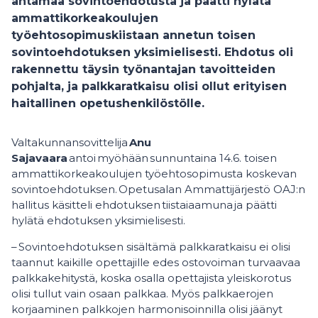
antamaa sovintoehdotusta ja päätti hylätä
ammattikorkeakoulujen
työehtosopimuskiistaan annetun toisen
sovintoehdotuksen yksimielisesti. Ehdotus oli
rakennettu täysin työnantajan tavoitteiden
pohjalta, ja palkkaratkaisu olisi ollut erityisen
haitallinen opetushenkilöstölle.
Valtakunnansovittelija
Anu
Sajavaara
antoi myöhään sunnuntaina 14.6. toisen
ammattikorkeakoulujen työehtosopimusta koskevan
sovintoehdotuksen. Opetusalan Ammattijärjestö OAJ:n
hallitus käsitteli ehdotuksen tiistaiaamuna ja päätti
hylätä ehdotuksen yksimielisesti.
– Sovintoehdotuksen sisältämä palkkaratkaisu ei olisi
taannut kaikille opettajille edes ostovoiman turvaavaa
palkkakehitystä, koska osalla opettajista yleiskorotus
olisi tullut vain osaan palkkaa. Myös palkkaerojen
korjaaminen palkkojen harmonisoinnilla olisi jäänyt