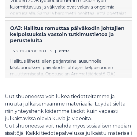
Vuoden 2026 työolobarometrin mukaan työn
kuormittavuus ja väkivalta ovat vakavia ongelmia
opetusalalla. Samalla barometri osoittaa, että opettajat
ovat aiempaa tyytyväisempiä työoloihinsa.
OAJ: Hallitus romuttaa päiväkodin johtajien
kelpoisuuksia vastoin tutkimustietoa ja
perusteluita
11.7.2026 06:00:00 EEST
|
Tiedote
Hallitus lähetti eilen perjantaina lausunnolle
lakiluonnoksen päiväkodin johtajan kelpoisuuden
muuttamisesta. Opetusalan Ammattijärjestö OAJ
kritisoi voimakkaasti hallituksen päätöstä väljentää
päiväkodinjohtajien kelpoisuusvaatimuksia vastoin
tutkittua tietoa ja ilman muutostarvetta.
Uutishuoneessa voit lukea tiedotteitamme ja
muuta julkaisemaamme materiaalia. Löydät sieltä
niin yhteyshenkilöidemme tiedot kuin vapaasti
julkaistavissa olevia kuvia ja videoita.
Uutishuoneessa voit nähdä myös sosiaalisen median
sisältöjä. Kaikki tiedotepalvelussa julkaistu materiaali