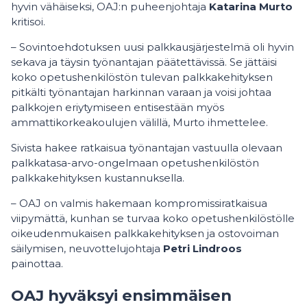
hyvin vähäiseksi, OAJ:n puheenjohtaja
Katarina Murto
kritisoi.
– Sovintoehdotuksen uusi palkkausjärjestelmä oli hyvin
sekava ja täysin työnantajan päätettävissä. Se jättäisi
koko opetushenkilöstön tulevan palkkakehityksen
pitkälti työnantajan harkinnan varaan ja voisi johtaa
palkkojen eriytymiseen entisestään myös
ammattikorkeakoulujen välillä, Murto ihmettelee.
Sivista hakee ratkaisua työnantajan vastuulla olevaan
palkkatasa-arvo-ongelmaan opetushenkilöstön
palkkakehityksen kustannuksella.
– OAJ on valmis hakemaan kompromissiratkaisua
viipymättä, kunhan se turvaa koko opetushenkilöstölle
oikeudenmukaisen palkkakehityksen ja ostovoiman
säilymisen, neuvottelujohtaja
Petri Lindroos
painottaa.
OAJ hyväksyi ensimmäisen