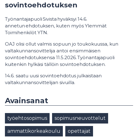
sovintoehdotuksen
Työnantajapuoli Sivista hyväksyi 14.6.
annetun ehdotuksen, kuten myös Ylemmät
Toimihenkilöt YTN.
OAJ olisi ollut valmis sopuun jo toukokuussa, kun
valtakunnansovittelija antoi ensimmäisen
sovintoehdotuksensa 11.5.2026. Työnantajapuoli
kuitenkin hylkäsi tällöin sovintoehdotuksen.
14.6. saatu uusi sovintoehdotus julkaistaan
valtakunnansovittelijan sivuilla.
Avainsanat
työehtosopimus
sopimusneuvottelut
ammattikorkeakoulu
opettajat