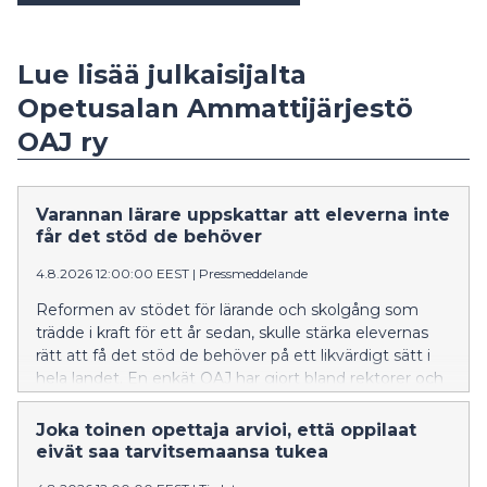
Lue lisää julkaisijalta
Opetusalan Ammattijärjestö
OAJ ry
Varannan lärare uppskattar att eleverna inte
får det stöd de behöver
4.8.2026 12:00:00 EEST
|
Pressmeddelande
Reformen av stödet för lärande och skolgång som
trädde i kraft för ett år sedan, skulle stärka elevernas
rätt att få det stöd de behöver på ett likvärdigt sätt i
hela landet. En enkät OAJ har gjort bland rektorer och
lärare visar att oklarheter i lagtolkningen gör att
många elever blir utan det stöd som behövs. OAJ
Joka toinen opettaja arvioi, että oppilaat
kräver att utbildningsanordnarna säkerställer att stödet
eivät saa tarvitsemaansa tukea
för lärande och skolgång genomförs i alla kommuner