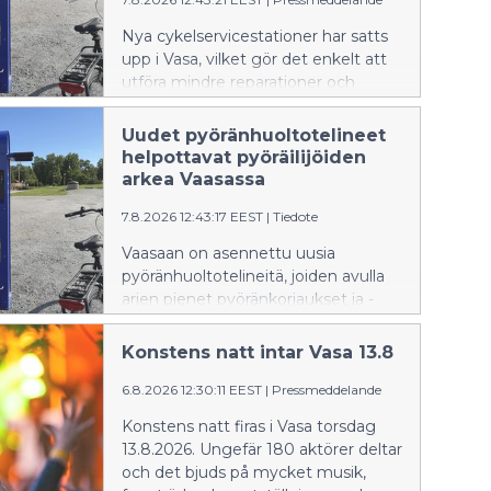
Nya cykelservicestationer har satts
upp i Vasa, vilket gör det enkelt att
utföra mindre reparationer och
justeringar av cykeln under
cykelturen. Servicestationerna finns
Uudet pyöränhuoltotelineet
vid Metviksparken, parkeringen i
helpottavat pyöräilijöiden
Inre hamnen och cykelgaraget vid
arkea Vaasassa
Resecentret.
7.8.2026 12:43:17 EEST
|
Tiedote
Vaasaan on asennettu uusia
pyöränhuoltotelineitä, joiden avulla
arjen pienet pyöränkorjaukset ja -
säädöt onnistuvat kesken
pyörämatkan. Telineitä löytyy
Konstens natt intar Vasa 13.8
Onkilahden puistosta, Sisäsataman
parkkipaikalta sekä Matkakeskuksen
6.8.2026 12:30:11 EEST
|
Pressmeddelande
pyörätallista.
Konstens natt firas i Vasa torsdag
13.8.2026. Ungefär 180 aktörer deltar
och det bjuds på mycket musik,