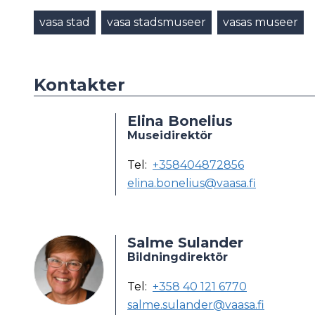
vasa stad
vasa stadsmuseer
vasas museer
Kontakter
Elina Bonelius
Museidirektör
Tel:
+358404872856
elina.bonelius@vaasa.fi
Salme Sulander
Bildningdirektör
Tel:
+358 40 121 6770
salme.sulander@vaasa.fi