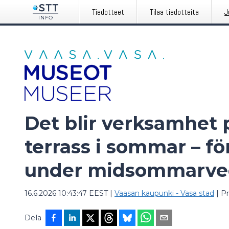
Tiedotteet
Tilaa tiedotteita
J
Det blir verksamhet 
terrass i sommar – fö
under midsommarve
16.6.2026 10:43:47 EEST
|
Vaasan kaupunki - Vasa stad
|
P
Dela