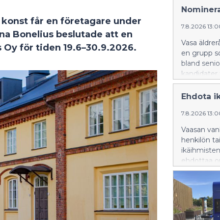
Nominera
konst får en företagare under
7.8.2026 13:
a Bonelius beslutade att en
Vasa äldrer
Oy för tiden 19.6–30.9.2026.
en grupp s
bland seni
kandidater
Ehdota i
7.8.2026 13:
Vaasan vanh
henkilön ta
ikäihmisten
ehdottaa o