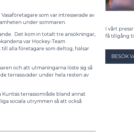
v Vasaföretagare som var intresserade av
rksamheten under sommaren.
I vårt pres
ande. Det kom in totalt tre ansökningar,
få tillgång 
a sökandena var Hockey-Team
ill alla företagare som deltog, hälsar
BESÖK V
maren och att utmaningarna löste sig så
ande terrassväder under hela resten av
å Kuntsis terrassområde bland annat
liga sociala utrymmen så att också