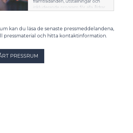
framträdanden, utställningar och
inkluderande program för alla åldrar.
En nyhet är gatugalleriet, där lokala
konstnärers verk presenteras.
srum kan du läsa de senaste pressmeddelandena,
till pressmaterial och hitta kontaktinformation.
ÅRT PRESSRUM