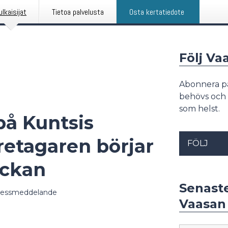
ulkaisijat
Tietoa palvelusta
Osta kertatiedote
Följ Va
Abonnera p
behövs och 
som helst.
på Kuntsis
retagaren börjar
FÖLJ
ckan
Senast
ressmeddelande
Vaasan 