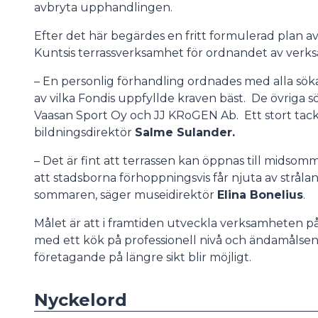
avbryta upphandlingen.
Efter det här begärdes en fritt formulerad plan a
Kuntsis terrassverksamhet för ordnandet av ve
– En personlig förhandling ordnades med alla sök
av vilka Fondis uppfyllde kraven bäst. De övrig
Vaasan Sport Oy och JJ KRoGEN Ab. Ett stort tack t
bildningsdirektör
Salme Sulander.
– Det är fint att terrassen kan öppnas till midsom
att stadsborna förhoppningsvis får njuta av strål
sommaren, säger museidirektör
Elina Bonelius
.
Målet är att i framtiden utveckla verksamheten p
med ett kök på professionell nivå och ändamålsen
företagande på längre sikt blir möjligt.
Nyckelord