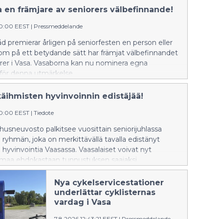
 en främjare av seniorers välbefinnande!
00:00 EEST
|
Pressmeddelande
åd premierar årligen på seniorfesten en person eller
om på ett betydande sätt har främjat välbefinnandet
orer i Vasa. Vasaborna kan nu nominera egna
 för denna utmärkelse.
käihmisten hyvinvoinnin edistäjää!
00:00 EEST
|
Tiedote
usneuvosto palkitsee vuosittain seniorijuhlassa
i ryhmän, joka on merkittävällä tavalla edistänyt
 hyvinvointia Vaasassa. Vaasalaiset voivat nyt
maa ehdokastaan tunnustuksen saajaksi.
Nya cykelservicestationer
underlättar cyklisternas
vardag i Vasa
7.8.2026 12:43:21 EEST
|
Pressmeddelande