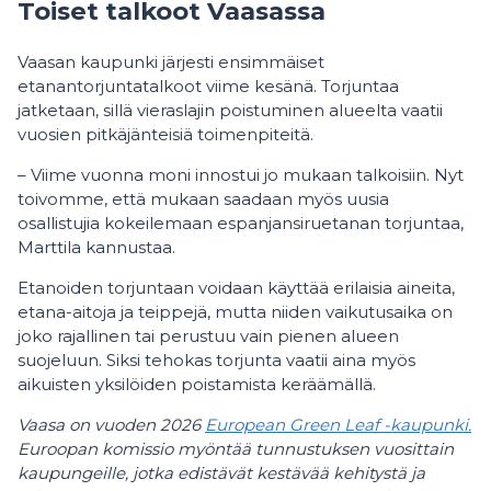
Toiset talkoot Vaasassa
Vaasan kaupunki järjesti ensimmäiset
etanantorjuntatalkoot viime kesänä. Torjuntaa
jatketaan, sillä vieraslajin poistuminen alueelta vaatii
vuosien pitkäjänteisiä toimenpiteitä.
– Viime vuonna moni innostui jo mukaan talkoisiin. Nyt
toivomme, että mukaan saadaan myös uusia
osallistujia kokeilemaan espanjansiruetanan torjuntaa,
Marttila kannustaa.
Etanoiden torjuntaan voidaan käyttää erilaisia aineita,
etana-aitoja ja teippejä, mutta niiden vaikutusaika on
joko rajallinen tai perustuu vain pienen alueen
suojeluun. Siksi tehokas torjunta vaatii aina myös
aikuisten yksilöiden poistamista keräämällä.
Vaasa on vuoden 2026
European Green Leaf -kaupunki.
Euroopan komissio myöntää tunnustuksen vuosittain
kaupungeille, jotka edistävät kestävää kehitystä ja