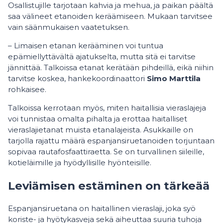
Osallistujille tarjotaan kahvia ja mehua, ja paikan päältä
saa välineet etanoiden keräämiseen. Mukaan tarvitsee
vain säänmukaisen vaatetuksen.
– Limaisen etanan kerääminen voi tuntua
epämiellyttävältä ajatukselta, mutta sitä ei tarvitse
jännittää. Talkoissa etanat kerätään pihdeillä, eikä niihin
tarvitse koskea, hankekoordinaattori
Simo Marttila
rohkaisee.
Talkoissa kerrotaan myös, miten haitallisia vieraslajeja
voi tunnistaa omalta pihalta ja erottaa haitalliset
vieraslajietanat muista etanalajeista. Asukkaille on
tarjolla rajattu määrä espanjansiruetanoiden torjuntaan
sopivaa rautafosfaattiraetta. Se on turvallinen siileille,
kotieläimille ja hyödyllisille hyönteisille.
Leviämisen estäminen on tärkeää
Espanjansiruetana on haitallinen vieraslaji, joka syö
koriste- ja hyötykasveja sekä aiheuttaa suuria tuhoja