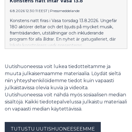
Konstens natt intar Vasa 13.8
6.8.2026 12:30:11 EEST
|
Pressmeddelande
Konstens natt firas i Vasa torsdag 13.8.2026. Ungefär
180 aktörer deltar och det bjuds på mycket musik,
framträdanden, utställningar och inkluderande
program för alla åldrar. En nyhet är gatugalleriet, där
lokala konstnärers verk presenteras.
Uutishuoneessa voit lukea tiedotteitamme ja
muuta julkaisemaamme materiaalia. Löydät sieltä
niin yhteyshenkilöidemme tiedot kuin vapaasti
julkaistavissa olevia kuvia ja videoita.
Uutishuoneessa voit nähdä myös sosiaalisen median
sisältöjä. Kaikki tiedotepalvelussa julkaistu materiaali
on vapaasti median käytettävissä.
TUTUSTU UUTISHUONEESEEMME