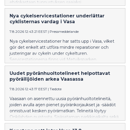
ehdokastaan tunnustuksen saajaksi.
Nya cykelservicestationer underlättar
cyklisternas vardag i Vasa
7.8.2026 12:43:21 EEST
|
Pressmeddelande
Nya cykelservicestationer har satts upp i Vasa, vilket
gör det enkelt att utföra mindre reparationer och
justeringar av cykeln under cykelturen.
Servicestationerna finns vid Metviksparken,
parkeringen i Inre hamnen och cykelgaraget vid
Resecentret.
Uudet pyöränhuoltotelineet helpottavat
pyöräilijöiden arkea Vaasassa
7.8.2026 12:43:17 EEST
|
Tiedote
Vaasaan on asennettu uusia pyöränhuoltotelineitä,
joiden avulla arjen pienet pyöränkorjaukset ja -säädöt
onnistuvat kesken pyörämatkan. Telineitä löytyy
Onkilahden puistosta, Sisäsataman parkkipaikalta sekä
Matkakeskuksen pyörätallista.