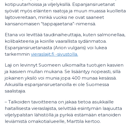
kotipuutarhoissa ja viljelyksillä. Espanjansiruetanat
syövät myös eläinten raatoja ja muun muassa kuolleita
lajitovereitaan, minkä vuoksi ne ovat saaneet
kansanomaisen “tappajaetana”-nimensä.
Etana voi levittää taudinaiheuttajia, kuten salmonellaa,
kolibakteeria ja koirille vaarallista sydänmatoa.
Espanjansiruetanasta (Arion vulgaris) voi lukea
tarkemmin
vieraslajit.fi -sivustolla.
Laji on levinnyt Suomeen ulkomailta tuotujen kasvien
ja kasvien mullan mukana. Se lisääntyy nopeasti, sillä
jokainen yksilö voi munia jopa 400 munaa kesässä.
Aikuisilla espanjansiruetanoilla ei ole Suomessa
saalistajia.
– Talkoiden tavoitteena on jakaa tietoa asukkaille
haitallisesta vieraslajista, selvittää esiintymän laajuutta
viljelypalstan lähistöllä ja pyrkiä estämään etanoiden
leviämistä omakotialueelle, Marttila kertoo.