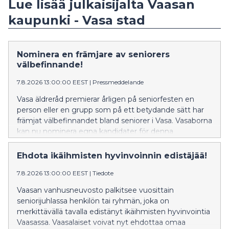
Lue lisää julkaisijalta Vaasan
kaupunki - Vasa stad
Nominera en främjare av seniorers
välbefinnande!
7.8.2026 13:00:00 EEST
|
Pressmeddelande
Vasa äldreråd premierar årligen på seniorfesten en
person eller en grupp som på ett betydande sätt har
främjat välbefinnandet bland seniorer i Vasa. Vasaborna
kan nu nominera egna kandidater för denna
utmärkelse.
Ehdota ikäihmisten hyvinvoinnin edistäjää!
7.8.2026 13:00:00 EEST
|
Tiedote
Vaasan vanhusneuvosto palkitsee vuosittain
seniorijuhlassa henkilön tai ryhmän, joka on
merkittävällä tavalla edistänyt ikäihmisten hyvinvointia
Vaasassa. Vaasalaiset voivat nyt ehdottaa omaa