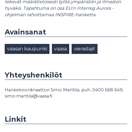
tekevät määrätietoisesti työtä ympäristön ja ilmaston
hyväksi.
Tapahtuma on osa EU:n Interreg Aurora -
ohjelman rahoittamaa INSPIRE-hanketta.
Avainsanat
vaasan kaupunki
vaasa
vieraslajit
Yhteyshenkilöt
Hankekoordinaattori Simo Marttila, puh. 0400 668 649,
simo.marttila@vaasa.fi
Linkit