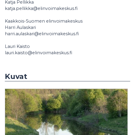
Katja Pellikka
katja.pellikka@elinvoimakeskus.fi
Kaakkois-Suomen elinvoimakeskus
Harri Aulaskari
harri.aulaskari@elinvoimakeskus.fi
Lauri Kaisto
lauri.kaisto@elinvoimakeskus.fi
Kuvat