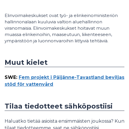
Elinvoimakeskukset ovat työ- ja elinkeinoministeriön
hallinnonalaan kuuluvia valtion aluehallinnon
viranomaisia. Elinvoimakeskukset hoitavat muun
muassa elinkeinoihin, maaseutuun, liikenteeseen,
ympäristöön ja luonnonvaroihin liittyviä tehtäviä.
Muut kielet
SWE
:
Fem projekt i Päijänne-Tavastland beviljas
stöd för vattenvård
Tilaa tiedotteet sähköpostiisi
Haluatko tietää asioista ensimmäisten joukossa? Kun
tilaat tiedotteemme, saat ne sähköpostiisi