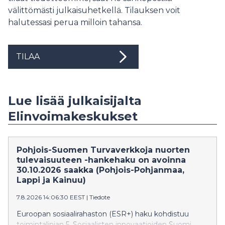
välittömästi julkaisuhetkellä. Tilauksen voit
halutessasi perua milloin tahansa.
TILAA
Lue lisää julkaisijalta
Elinvoimakeskukset
Pohjois-Suomen Turvaverkkoja nuorten
tulevaisuuteen -hankehaku on avoinna
30.10.2026 saakka (Pohjois-Pohjanmaa,
Lappi ja Kainuu)
7.8.2026 14:06:30 EEST
|
Tiedote
Euroopan sosiaalirahaston (ESR+) haku kohdistuu
toimintalinjan 5. Sosiaalisten innovaatioiden Suomi