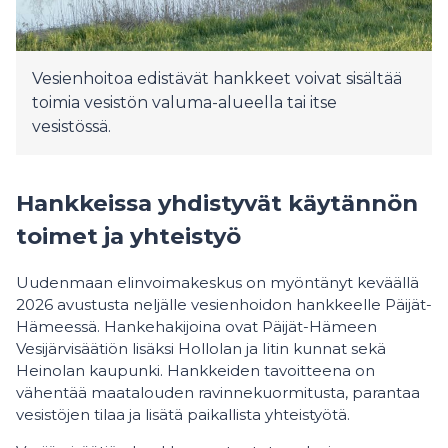
Vesienhoitoa edistävät hankkeet voivat sisältää
toimia vesistön valuma-alueella tai itse
vesistössä.
Hankkeissa yhdistyvät käytännön
toimet ja yhteistyö
Uudenmaan elinvoimakeskus on myöntänyt keväällä
2026 avustusta neljälle vesienhoidon hankkeelle Päijät-
Hämeessä. Hankehakijoina ovat Päijät-Hämeen
Vesijärvisäätiön lisäksi Hollolan ja Iitin kunnat sekä
Heinolan kaupunki. Hankkeiden tavoitteena on
vähentää maatalouden ravinnekuormitusta, parantaa
vesistöjen tilaa ja lisätä paikallista yhteistyötä.