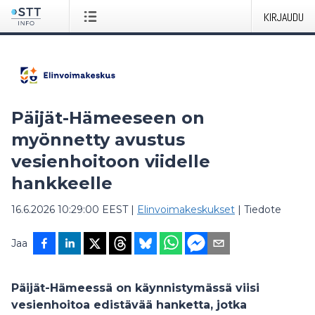
KIRJAUDU
Päijät-Hämeeseen on
myönnetty avustus
vesienhoitoon viidelle
hankkeelle
16.6.2026 10:29:00 EEST
|
Elinvoimakeskukset
|
Tiedote
Jaa
Päijät-Hämeessä on käynnistymässä viisi
vesienhoitoa edistävää hanketta, jotka