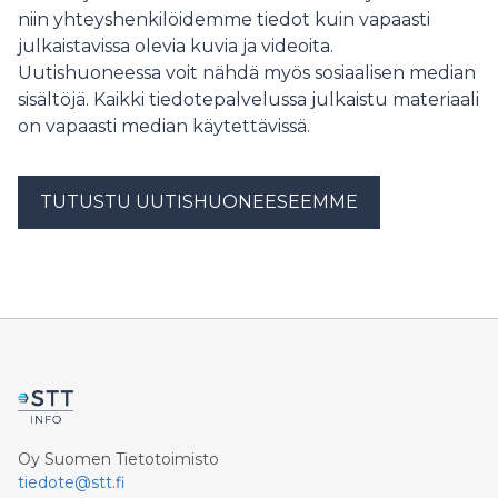
maksamista valtion kalastonhoitomaksuista.
niin yhteyshenkilöidemme tiedot kuin vapaasti
julkaistavissa olevia kuvia ja videoita.
Uutishuoneessa voit nähdä myös sosiaalisen median
sisältöjä. Kaikki tiedotepalvelussa julkaistu materiaali
on vapaasti median käytettävissä.
TUTUSTU UUTISHUONEESEEMME
Oy Suomen Tietotoimisto
tiedote@stt.fi