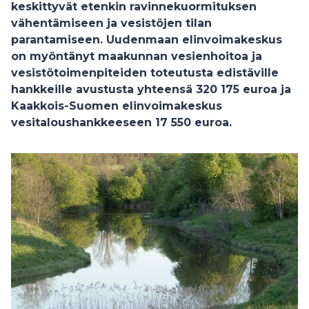
keskittyvät etenkin ravinnekuormituksen
vähentämiseen ja vesistöjen tilan
parantamiseen. Uudenmaan elinvoimakeskus
on myöntänyt maakunnan vesienhoitoa ja
vesistötoimenpiteiden toteutusta edistäville
hankkeille avustusta yhteensä 320 175 euroa ja
Kaakkois-Suomen elinvoimakeskus
vesitaloushankkeeseen 17 550 euroa.