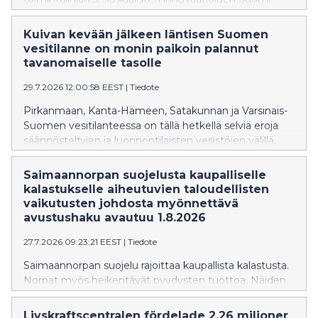
erityistavoitteeseen 5.1. Turvaverkkoja nuorten
tulevaisuuteen. Erityistavoitteessa tuetaan
Kuivan kevään jälkeen läntisen Suomen
lastensuojelun avo-, sijais- sekä jälkihuollon piirissä
vesitilanne on monin paikoin palannut
olevien lasten ja nuorten elämäntilannetta ja
tavanomaiselle tasolle
pärjäämistä. Tavoitteena on kehittää lasten ja nuorten
29.7.2026 12:00:58 EEST
|
Tiedote
sekä heidän perheidensä tarpeista lähteviä, helposti
saavutettavia tukitoimia ja palveluita, joita tuotetaan
Pirkanmaan, Kanta-Hämeen, Satakunnan ja Varsinais-
paikallisesti lapsia ja nuoria kuunnellen.
Suomen vesitilanteessa on tällä hetkellä selviä eroja
säännösteltyjen ja luonnontilaisten vesistöjen välillä.
Säännöstellyillä järvillä vedenpinnat ovat
tavanomaisella tasolla kun taas luonnontilaisten järvien
Saimaannorpan suojelusta kaupalliselle
pinnat ovat edelleen pääosin tavanomaista alempana
kalastukselle aiheutuvien taloudellisten
ajankohtaan nähden. Paikoin vedenkorkeudet ovat
vaikutusten johdosta myönnettävä
kuitenkin viimeaikaisten sateiden myötä palautuneet
avustushaku avautuu 1.8.2026
lähemmäs vuodenajan keskimääräistä tasoa.
27.7.2026 09:23:21 EEST
|
Tiedote
Saimaannorpan suojelu rajoittaa kaupallista kalastusta.
Norpat myös heikentävät pyydysten tuottoa. Näiden
taloudellisten menetysten vuoksi kaupallisille
kalastajille on suunnattu avustus vuosille 2024-27.
Livskraftscentralen fördelade 2,26 miljoner