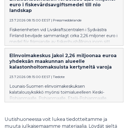
Avustus on haettavissa elokuun ajan.
euro i fiskevårdsavgiftsmedel till nio
landskap
23.7.2026 08:15:00 EEST
|
Pressmeddelande
Fiskerienheten vid Livskraftscentralen i Sydvästra
Finland beviljade sammanlagt cirka 2,26 miljoner euro i
medel för främjande av fiskerihushållning inom sitt
verksamhetsområde, som omfattar Mellersta
Österbotten, Österbotten, Södra Österbotten,
Elinvoimakeskus jakoi 2,26 miljoonaa euroa
Satakunta, Egentliga Finland, Nyland, Päijänne-
yhdeksän maakunnan alueelle
Tavastland, Kymmenedalen och Södra Karelen.
kalastonhoitomaksuista kertyneitä varoja
Medlen har samlats in genom de statliga
23.7.2026 08:15:00 EEST
|
Tiedote
fiskevårdsavgifter som betalas av fiskare.
Lounais-Suomen elinvoimakeskuksen
kalatalousyksikkö myönsi toimialueelleen Keski-
Pohjanmaalle, Pohjanmaalle, Etelä-Pohjanmaalle,
Satakuntaan, Varsinais-Suomeen, Uudellemaalle,
Päijät-Hämeeseen, Kymenlaaksoon ja Etelä-Karjalaan
yhteensä noin 2,26 miljoonaa euroa kalatalouden
Uutishuoneessa voit lukea tiedotteitamme ja
edistämisvaroja. Varat ovat kertyneet kalastajien
muuta julkaisemaamme materiaalia. Löydät sieltä