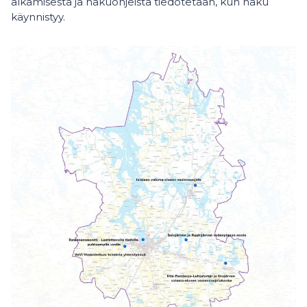
alkamisesta ja hakuohjeista tiedotetaan, kun haku
käynnistyy.