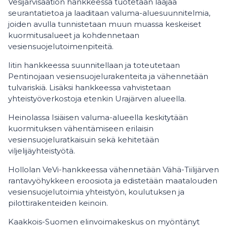
Vesijärvisäätiön hankkeessa tuotetaan laajaa
seurantatietoa ja laaditaan valuma-aluesuunnitelmia,
joiden avulla tunnistetaan muun muassa keskeiset
kuormitusalueet ja kohdennetaan
vesiensuojelutoimenpiteitä.
Iitin hankkeessa suunnitellaan ja toteutetaan
Pentinojaan vesiensuojelurakenteita ja vähennetään
tulvariskiä. Lisäksi hankkeessa vahvistetaan
yhteistyöverkostoja etenkin Urajärven alueella.
Heinolassa Isiäisen valuma-alueella keskitytään
kuormituksen vähentämiseen erilaisin
vesiensuojeluratkaisuin sekä kehitetään
viljelijäyhteistyötä.
Hollolan VeVi-hankkeessa vähennetään Vähä-Tiilijärven
rantavyöhykkeen eroosiota ja edistetään maatalouden
vesiensuojelutoimia yhteistyön, koulutuksen ja
pilottirakenteiden keinoin.
Kaakkois-Suomen elinvoimakeskus on myöntänyt