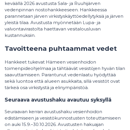
keväällä 2026 avustusta Sala- ja Ruuhijärven
vedenpinnan nostohankkeeseen. Hankkeessa
parannetaan järven virkistyskäyttöedellytyksiä ja järven
yleistä tilaa. Avustusta myönnetään Lupa- ja
valvontavirastolta haettavan vesitalousluvan
kustannuksiin.
Tavoitteena puhtaammat vedet
Hankkeet tukevat Hämeen vesienhoidon
toimenpideohjelmaa ja tähtäävät vesistöjen hyvän tilan
saavuttamiseen. Parantunut vedenlaatu hyödyttää
sekä luontoa että alueen asukkaita, sillä vesistöt ovat
tärkeä osa virkistystä ja elinympäristöä.
Seuraava avustushaku avautuu syksyllä
Seuraavan kerran avustushaku vesienhoidon
edistämiseen ja vesistökunnostusten toteuttamiseen
on auki 15.9.–30.10.2026. Avustusten hakuajan