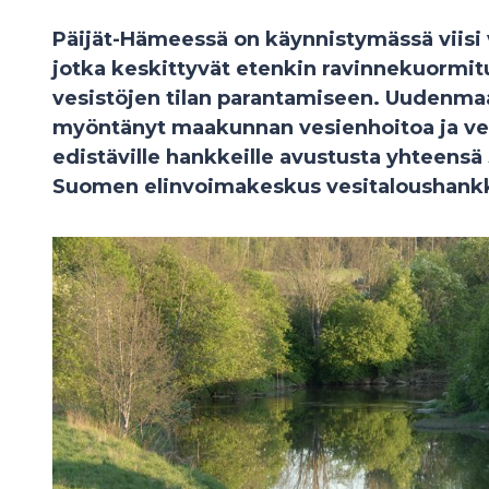
Päijät-Hämeessä on käynnistymässä viisi 
jotka keskittyvät etenkin ravinnekuormi
vesistöjen tilan parantamiseen. Uudenm
myöntänyt maakunnan vesienhoitoa ja ve
edistäville hankkeille avustusta yhteensä
Suomen elinvoimakeskus vesitaloushankk