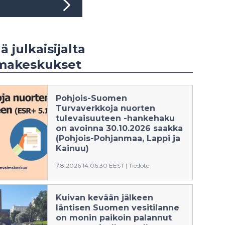
ä julkaisijalta
imakeskukset
Pohjois-Suomen
Turvaverkkoja nuorten
tulevaisuuteen -hankehaku
on avoinna 30.10.2026 saakka
(Pohjois-Pohjanmaa, Lappi ja
Kainuu)
7.8.2026 14:06:30 EEST
|
Tiedote
Euroopan sosiaalirahaston (ESR+)
haku kohdistuu toimintalinjan 5.
Kuivan kevään jälkeen
Sosiaalisten innovaatioiden Suomi
läntisen Suomen vesitilanne
erityistavoitteeseen 5.1.
on monin paikoin palannut
Turvaverkkoja nuorten