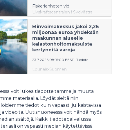
Fiskerienheten vid
Livskraftscentralen i Sydvästra
Finland beviljade sammanlagt cirka
2,26 miljoner euro i medel för
Elinvoimakeskus jakoi 2,26
främjande av fiskerihushållning inom
miljoonaa euroa yhdeksän
sitt verksamhetsområde, som
maakunnan alueelle
omfattar Mellersta Österbotten,
kalastonhoitomaksuista
Österbotten, Södra Österbotten,
kertyneitä varoja
Satakunta, Egentliga Finland,
23.7.2026 08:15:00 EEST
|
Tiedote
Nyland, Päijänne-Tavastland,
Kymmenedalen och Södra Karelen.
Lounais-Suomen
Medlen har samlats in genom de
elinvoimakeskuksen
statliga fiskevårdsavgifter som
kalatalousyksikkö myönsi
betalas av fiskare.
toimialueelleen Keski-Pohjanmaalle,
ssa voit lukea tiedotteitamme ja muuta
Pohjanmaalle, Etelä-Pohjanmaalle,
me materiaalia. Löydät sieltä niin
Satakuntaan, Varsinais-Suomeen,
löidemme tiedot kuin vapaasti julkaistavissa
Uudellemaalle, Päijät-Hämeeseen,
 ja videoita. Uutishuoneessa voit nähdä myös
Kymenlaaksoon ja Etelä-Karjalaan
yhteensä noin 2,26 miljoonaa euroa
median sisältöjä. Kaikki tiedotepalvelussa
kalatalouden edistämisvaroja. Varat
teriaali on vapaasti median käytettävissä.