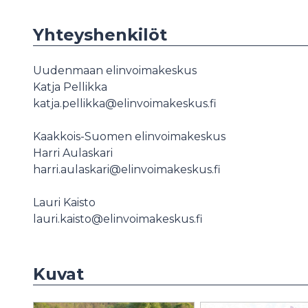
Yhteyshenkilöt
Uudenmaan elinvoimakeskus
Katja Pellikka
katja.pellikka@elinvoimakeskus.fi
Kaakkois-Suomen elinvoimakeskus
Harri Aulaskari
harri.aulaskari@elinvoimakeskus.fi
Lauri Kaisto
lauri.kaisto@elinvoimakeskus.fi
Kuvat