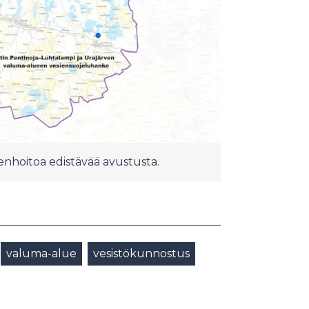
enhoitoa edistävää avustusta.
valuma-alue
vesistökunnostus