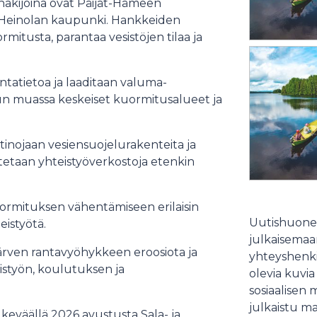
akijoina ovat Päijät-Hämeen
ekä Heinolan kaupunki. Hankkeiden
itusta, parantaa vesistöjen tilaa ja
ntatietoa ja laaditaan valuma-
un muassa keskeiset kuormitusalueet ja
tinojaan vesiensuojelurakenteita ja
stetaan yhteistyöverkostoja etenkin
uormituksen vähentämiseen erilaisin
Uutishuonee
eistyötä.
julkaisemaam
ärven rantavyöhykkeen eroosiota ja
yhteyshenki
istyön, koulutuksen ja
olevia kuvia
sosiaalisen 
julkaistu ma
väällä 2026 avustusta Sala- ja