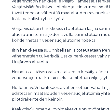
vesienhoidon hankkeelle Päijät-Hämeessä. Hankeh
Vesijärvisäätiön lisäksi Hollolan ja Iitin kunnat s
tavoitteena on vähentää maatalouden ravinnekuorm
lisätä paikallista yhteistyötä.
Vesijärvisäätiön hankkeessa tuotetaan laajaa seura
aluesuunnitelmia, joiden avulla tunnistetaan mu
kohdennetaan vesiensuojelutoimenpiteitä.
Iitin hankkeessa suunnitellaan ja toteutetaan Pen
vähennetään tulvariskiä. Lisäksi hankkeessa vahvi
Urajärven alueella.
Heinolassa Isiäisen valuma-alueella keskitytään k
vesiensuojeluratkaisuin sekä kehitetään viljelijäyht
Hollolan VeVi-hankkeessa vähennetään Vähä-Tiilij
edistetään maatalouden vesiensuojelutoimia yhte
pilottirakenteiden keinoin.
Kaakkois-Suomen elinvoimakeskus on myöntänyt ke