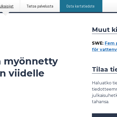
ulkaisijat
Tietoa palvelusta
Osta kertatiedote
Muut ki
SWE
:
Fem p
för vatten
n myönnetty
Tilaa t
 viidelle
Haluatko tie
tiedotteemme
julkaisuhetk
tahansa.