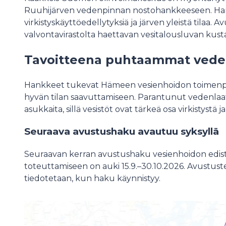
Ruuhijärven vedenpinnan nostohankkeeseen. Ha
virkistyskäyttöedellytyksiä ja järven yleistä tilaa
valvontavirastolta haettavan vesitalousluvan kust
Tavoitteena puhtaammat vede
Hankkeet tukevat Hämeen vesienhoidon toimenpid
hyvän tilan saavuttamiseen. Parantunut vedenlaa
asukkaita, sillä vesistöt ovat tärkeä osa virkistystä j
Seuraava avustushaku avautuu syksyllä
Seuraavan kerran avustushaku vesienhoidon edis
toteuttamiseen on auki 15.9.–30.10.2026. Avustust
tiedotetaan, kun haku käynnistyy.