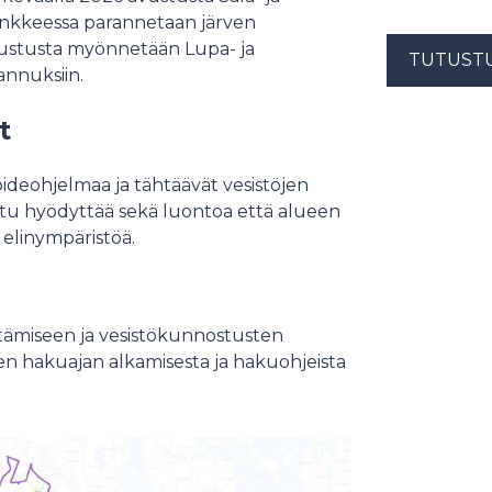
nkkeessa parannetaan järven
. Avustusta myönnetään Lupa- ja
TUTUST
annuksiin.
t
eohjelmaa ja tähtäävät vesistöjen
tu hyödyttää sekä luontoa että alueen
a elinympäristöä.
tämiseen ja vesistökunnostusten
en hakuajan alkamisesta ja hakuohjeista