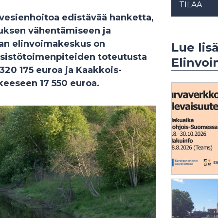
TILAA
vesienhoitoa edistävää hanketta,
tuksen vähentämiseen ja
aan elinvoimakeskus on
Lue lisä
sistötoimenpiteiden toteutusta
Elinvo
 320 175 euroa ja Kaakkois-
eeseen 17 550 euroa.