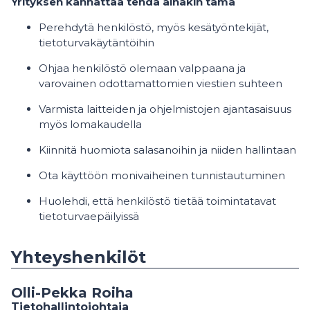
Yrityksen kannattaa tehdä ainakin tämä
Perehdytä henkilöstö, myös kesätyöntekijät,
tietoturvakäytäntöihin
Ohjaa henkilöstö olemaan valppaana ja
varovainen odottamattomien viestien suhteen
Varmista laitteiden ja ohjelmistojen ajantasaisuus
myös lomakaudella
Kiinnitä huomiota salasanoihin ja niiden hallintaan
Ota käyttöön monivaiheinen tunnistautuminen
Huolehdi, että henkilöstö tietää toimintatavat
tietoturvaepäilyissä
Yhteyshenkilöt
Olli-Pekka Roiha
Tietohallintojohtaja