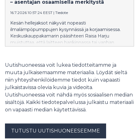
kokemusta toimitusjohtajan tehtävästä tai
– asentajan osaamisella merkitystä
liiketoimintojen johdosta. Tiedot selviävät
Keskuskauppakamarin naisjohtajakatsauksesta.
16.7.2026 10:57:24 EEST
|
Tiedote
Kesän hellejaksot näkyvät nopeasti
ilmalämpöpumppujen kysynnässä ja korjaamisessa.
Keskuskauppakamarin pääsihteeri Raisa Harju
muistuttaa, että laitteen hankinnassa tai vanhan
korvaamisessa huomio kannattaa kiinnittää
muuhunkin kuin hintaan. Erityisesti kiireessä tehdyt
ratkaisut voivat lisätä virheiden riskiä, jolloin asentajan
Uutishuoneessa voit lukea tiedotteitamme ja
osaaminen ja kokemus korostuvat.
muuta julkaisemaamme materiaalia. Löydät sieltä
niin yhteyshenkilöidemme tiedot kuin vapaasti
julkaistavissa olevia kuvia ja videoita.
Uutishuoneessa voit nähdä myös sosiaalisen median
sisältöjä. Kaikki tiedotepalvelussa julkaistu materiaali
on vapaasti median käytettävissä.
TUTUSTU UUTISHUONEESEEMME