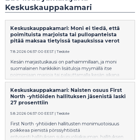
Keskuskauppakamari
Keskuskauppakamari: Moni ei tiedä, että
poimituista marjoista tai pullopanteista
pitää maksaa tietyissä tapauksissa verot
7.8.2026 06:57:00 EEST
|
Tiedote
Kesän marjastuskausi on parhaimmillaan, ja moni
suomalainen hankkiikin lisätuloja myymällä itse
poimimiaan marjoja tai palauttamalla kesän aikana
kertyneitä pulloja ja tölkkejä. Keskuskauppakamarin
mukaan näihin liittyvät verosäännöt eivät kuitenkaan
Keskuskauppakamari: Naisten osuus First
ole kaikilta osin selkeitä. "Esimerkiksi pullopantteihin
North -yhtiöiden hallituksen jäsenistä laski
liittyvää verotusta tulisi selkeyttää", sanoo
27 prosenttiin
Keskuskauppakamarin johtava veroasiantuntija Tomi
5.8.2026 06:57:00 EEST
|
Tiedote
Viitala.
First North -yhtiöiden hallitusten monimuotoisuus
poikkeaa pienistä pörssiyhtiöistä
erityisesti hallituksen sukupuolijakauman, hallituksen