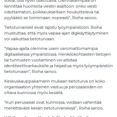
voivat olla hyvin uskottavia. Olennaisempaa on
kiinnittää huomiota viestin sisältöön: onko viesti
odottamaton, poikkeuksellisen houkutteleva tai
pyytääkö se toimimaan nopeasti”, Roiha sanoo.
Tietoturvariskit eivät rajoitu työympäristöön. Roiha
muistuttaa, että myös vapaa-ajan digikäyttäytyminen
voi vaikuttaa tietoturvaan.
“Vapaa-ajalla olemme usein varomattomampia
digitaalisessa ympäristössä. Henkilökohtaisten tietojen
tai tunnusten vuotaminen voi altistaa
identiteettivarkauksille ja heijastua myös työympäristön
tietoturvaan”, Roiha sanoo.
Keskuskauppakamarin mukaan tietoturva on koko
organisaation yhteinen vastuu ja perusasioiden on
oltava kunnossa myös kesällä.
“Kun perusasiat ovat kunnossa, voidaan vähentää
merkittävästi kesän tietoturvariskejä”, Roiha sanoo.