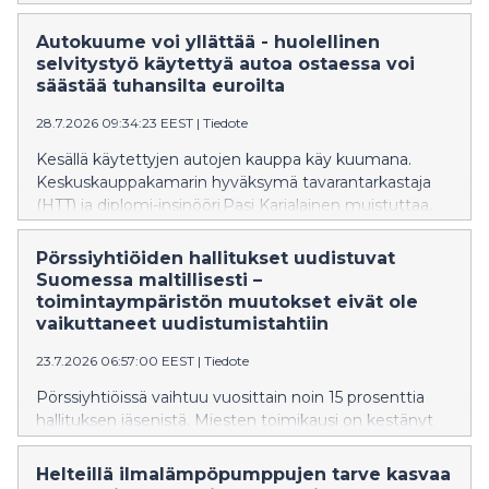
jäsenten taustojen sekä toimikauden keston
osalta. Tiedot selviävät Keskuskauppakamarin
Autokuume voi yllättää - huolellinen
naisjohtajakatsauksesta. First North -markkina on
selvitystyö käytettyä autoa ostaessa voi
varsinaista pörssilistaa kevyemmin säännelty
säästää tuhansilta euroilta
markkinapaikka.
28.7.2026 09:34:23 EEST
|
Tiedote
Kesällä käytettyjen autojen kauppa käy kuumana.
Keskuskauppakamarin hyväksymä tavarantarkastaja
(HTT) ja diplomi-insinööri Pasi Karjalainen muistuttaa,
että käytetyn auton ostamisessa kannattaa kiinnittää
huomiota erityisesti auton tekniseen kuntoon,
Pörssiyhtiöiden hallitukset uudistuvat
huoltohistoriaan ja mahdollisiin kolarivaurioihin.
Suomessa maltillisesti –
Huolellinen taustojen tarkistaminen ennen
toimintaympäristön muutokset eivät ole
kaupantekoa voi ehkäistä ikäviä yllätyksiä ja kalliita
vaikuttaneet uudistumistahtiin
korjauksia myöhemmin.
23.7.2026 06:57:00 EEST
|
Tiedote
Pörssiyhtiöissä vaihtuu vuosittain noin 15 prosenttia
hallituksen jäsenistä. Miesten toimikausi on kestänyt
keskimäärin 5,3 vuotta ja naisilla 3,5 vuotta. Kahdella
kolmesta hallitukseen valituista henkilöistä on
Helteillä ilmalämpöpumppujen tarve kasvaa