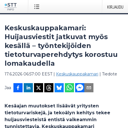
KIRJAUDU
Keskuskauppakamari:
Huijausviestit jatkuvat myös
kesällä – työntekijöiden
tietoturvaperehdytys korostuu
lomakaudella
17.6.2026 06:57:00 EEST
|
Keskuskauppakamari
|
Tiedote
Jaa
Kesäajan muutokset lisäävät yritysten
tietoturvariskejä, ja tekoälyn kehitys tekee
huijausviesteistä entistä vaikeammin
tunnistettavia. Keskuskauppakamari