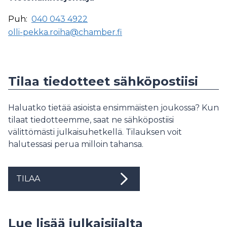
Puh:
040 043 4922
olli-pekka.roiha@chamber.fi
Tilaa tiedotteet sähköpostiisi
Haluatko tietää asioista ensimmäisten joukossa? Kun
tilaat tiedotteemme, saat ne sähköpostiisi
välittömästi julkaisuhetkellä. Tilauksen voit
halutessasi perua milloin tahansa.
TILAA
Lue lisää julkaisijalta