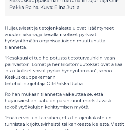
Keskuskauppakamarin tietohallintojohtaja Olli-
Pekka Roiha. Kuva: Elina Jutila
Huijausviestit ja tietojenkalastelu ovat lisääntyneet
vuoden aikana, ja kesällä rikolliset pyrkivät
hyödyntämään organisaatioiden muuttunutta
tilannetta.
“Kesäkausi ei tuo helpotusta tietoturvauhkiin, vaan
päinvastoin. Lomat ja henkilöstömuutokset ovat aikaa,
jota rikolliset voivat pyrkiä hyödyntämään”, sanoo
Keskuskauppakamarin
tietohallintojohtaja Olli‑Pekka Roiha.
Roihan mukaan tilannetta vaikeuttaa se, että
huijausviestien laatu on parantunut merkittävästi
tekoälytyökalujen kehittymisen myötä.
“Enää ei voi luottaa siihen, että tietojenkalastelun
tunnistaa kirjoitusvirheistä tai kankeasta kielestä. Viestit