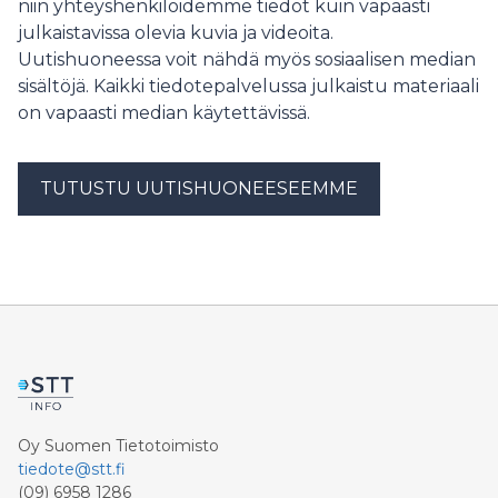
niin yhteyshenkilöidemme tiedot kuin vapaasti
perjantaina 3.7.2026.
julkaistavissa olevia kuvia ja videoita.
Uutishuoneessa voit nähdä myös sosiaalisen median
sisältöjä. Kaikki tiedotepalvelussa julkaistu materiaali
on vapaasti median käytettävissä.
TUTUSTU UUTISHUONEESEEMME
Oy Suomen Tietotoimisto
tiedote@stt.fi
(09) 6958 1286