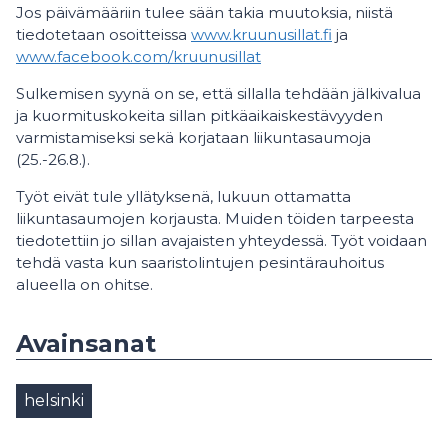
Jos päivämääriin tulee sään takia muutoksia, niistä
tiedotetaan osoitteissa
www.kruunusillat.fi
ja
www.facebook.com/kruunusillat
Sulkemisen syynä on se, että sillalla tehdään jälkivalua
ja kuormituskokeita sillan pitkäaikaiskestävyyden
varmistamiseksi sekä korjataan liikuntasaumoja
(25.-26.8.).
Työt eivät tule yllätyksenä, lukuun ottamatta
liikuntasaumojen korjausta. Muiden töiden tarpeesta
tiedotettiin jo sillan avajaisten yhteydessä. Työt voidaan
tehdä vasta kun saaristolintujen pesintärauhoitus
alueella on ohitse.
Avainsanat
helsinki