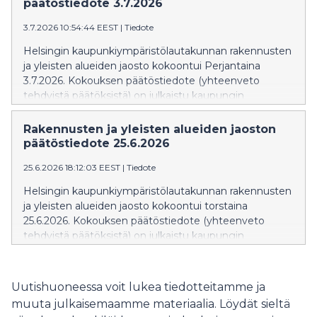
päätöstiedote 3.7.2026
3.7.2026 10:54:44 EEST
|
Tiedote
Helsingin kaupunkiympäristölautakunnan rakennusten
ja yleisten alueiden jaosto kokoontui Perjantaina
3.7.2026. Kokouksen päätöstiedote (yhteenveto
tehdyistä päätöksistä) on julkaistu kaupungin
verkkosivuilla: Päätöstiedote » Päätöstiedote näkyy
verkkosivuilla siihen asti kun kokouksen pöytäkirja
Rakennusten ja yleisten alueiden jaoston
julkaistaan. Pöytäkirja korvaa
päätöstiedote 25.6.2026
valmistuttuaan päätöstiedotteen. Rakennusten ja
25.6.2026 18:12:03 EEST
|
Tiedote
yleisten alueiden jaoston seuraava kokous on torstaina
20.8.2026.
Helsingin kaupunkiympäristölautakunnan rakennusten
ja yleisten alueiden jaosto kokoontui torstaina
25.6.2026. Kokouksen päätöstiedote (yhteenveto
tehdyistä päätöksistä) on julkaistu kaupungin
verkkosivuilla: Päätöstiedote » Päätöstiedote näkyy
verkkosivuilla siihen asti kun kokouksen pöytäkirja
julkaistaan. Pöytäkirja korvaa
Uutishuoneessa voit lukea tiedotteitamme ja
valmistuttuaan päätöstiedotteen. Rakennusten ja
muuta julkaisemaamme materiaalia. Löydät sieltä
yleisten alueiden jaoston seuraava kokous on