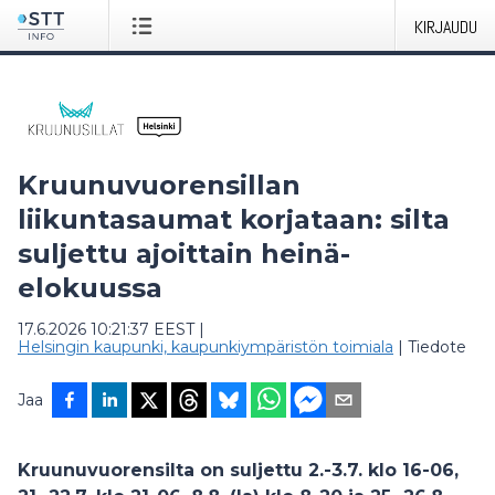
KIRJAUDU
Kruunuvuorensillan
liikuntasaumat korjataan: silta
suljettu ajoittain heinä-
elokuussa
17.6.2026 10:21:37 EEST
|
Helsingin kaupunki, kaupunkiympäristön toimiala
|
Tiedote
Jaa
Kruunuvuorensilta on suljettu 2.-3.7. klo 16-06,