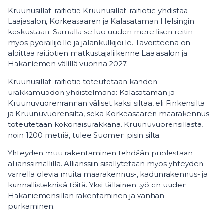
Kruunusillat-raitiotie Kruunusillat-raitiotie yhdistää
Laajasalon, Korkeasaaren ja Kalasataman Helsingin
keskustaan. Samalla se luo uuden merellisen reitin
myös pyöräilijöille ja jalankulkijoille. Tavoitteena on
aloittaa raitiotien matkustajaliikenne Laajasalon ja
Hakaniemen välillä vuonna 2027.
Kruunusillat-raitiotie toteutetaan kahden
urakkamuodon yhdistelmänä: Kalasataman ja
Kruunuvuorenrannan väliset kaksi siltaa, eli Finkensilta
ja Kruunuvuorensilta, sekä Korkeasaaren maarakennus
toteutetaan kokonaisurakkana. Kruunuvuorensillasta,
noin 1200 metriä, tulee Suomen pisin silta.
Yhteyden muu rakentaminen tehdään puolestaan
allianssimallilla. Allianssiin sisällytetään myös yhteyden
varrella olevia muita maarakennus-, kadunrakennus- ja
kunnallisteknisiä töitä. Yksi tällainen työ on uuden
Hakaniemensillan rakentaminen ja vanhan
purkaminen.