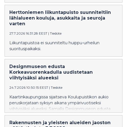
Herttoniemen liikuntapuisto suunniteltiin
lähialueen kouluja, asukkaita ja seuroja
varten
27.7.2026 16:31:28 EEST
|
Tiedote
Liikuntapuistoa ei suunniteltu huippu-urheilun
suorituspaikaksi.
Designmuseon edusta
Korkeavuorenkadulla uudistetaan
viihtyisäksi alueeksi
24.7.2026 10:50:15 EEST
|
Tiedote
Kaartinkaupungissa sijaitseva Koulupuistikon aukio
peruskorjataan syksyn aikana ympärivuotiseksi
viihtyisäksi alueeksi. Samalla Designmuseon edusta
Korkeavuorenkadulla ja Merimiehenkadulla
rauhoitetaan aiempaa kävelijäystävällisemmäksi, ja
Rakennusten ja yleisten alueiden jaoston
katujen kunnallistekniikkaa uusitaan.