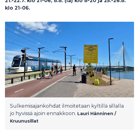
21.-22.7. klo 21-06, 8.8. (la) klo 8-20 ja 25.-26.8.
klo 21-06.
Sulkemisajankohdat ilmoitetaan kyltillä sillalla
jo hyvissä ajoin ennakkoon.
Lauri Hänninen /
Kruunusillat