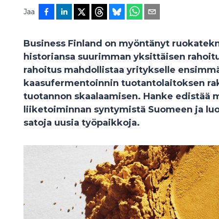
Jaa
Business Finland on myöntänyt ruokatekno
historiansa suurimman yksittäisen rahoit
rahoitus mahdollistaa yritykselle ensimm
kaasufermentoinnin tuotantolaitoksen r
tuotannon skaalaamisen. Hanke edistää m
liiketoiminnan syntymistä Suomeen ja luo
satoja uusia työpaikkoja.