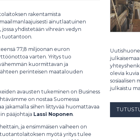
tolaitoksen rakentamista
maailmanlaajuisesti ainutlaatuinen
 jossa yhdistetään vihreän vedyn
n tuotantoon.
teensä 77,8 miljoonan euron
Uutishuonee
ttöönottoa varten. Yritys tuo
julkaisemaam
öä vähemmän kuormittavan ja
yhteyshenki
inlähteen perinteisen maatalouden
olevia kuvia
sosiaalisen 
julkaistu ma
rohkeiden avausten tukeminen on Business
 tehtävämme on nostaa Suomessa
 jakamalla siihen liittyvää huomattavaa
TUTUST
din pääjohtaja
Lassi Noponen
.
eittain, ja ensimmäisen vaiheen on
tuotantolaitoksen myötä yritys tulee