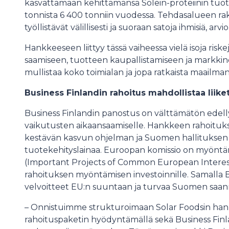
kasvattamaan kehittämänsä Solein-proteiinin tuot
tonnista 6 400 tonniin vuodessa. Tehdasalueen ra
työllistävät välillisesti ja suoraan satoja ihmisiä, ar
Hankkeeseen liittyy tässä vaiheessa vielä isoja ri
saamiseen, tuotteen kaupallistamiseen ja markkino
mullistaa koko toimialan ja jopa ratkaista maailma
Business Finlandin rahoitus mahdollistaa lii
Business Finlandin panostus on välttämätön edell
vaikutusten aikaansaamiselle. Hankkeen rahoituk
kestävän kasvun ohjelman ja Suomen hallituksen 
tuotekehityslainaa. Euroopan komissio on myöntäny
(Important Projects of Common European Interest)
rahoituksen myöntämisen investoinnille. Samalla
velvoitteet EU:n suuntaan ja turvaa Suomen saan
– Onnistuimme strukturoimaan Solar Foodsin han
rahoituspaketin hyödyntämällä sekä Business Finl