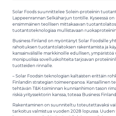
Solar Foods suunnittelee Solein-proteiinin tuotan
Lappeenrannan Selkäharjun tontille. Kyseessä on 
ensimmäinen teollisen mittakaavan tuotantolaitos,
tuotantoteknologiaa mullistavaan ruokaproteiini
Business Finland on myöntänyt Solar Foodsille yh
rahoituksen tuotantolaitoksen rakentamista ja käy
kansainvälisille markkinoille edullisen, ympärist
monipuolisia sovelluskohteita tarjoavan proteiin
tuotteiden rinnalle.
– Solar Foodsin teknologian kaltaisten erittäin 
Finlandin strategian toimeenpanoa. Kansallinen
tehtävän T&K-toiminnan kunnianhimon tason rimaa
riskiä yrityssektorin kanssa, toteaa Business Finlan
Rakentaminen on suunniteltu toteutettavaksi vaih
tarkoitus valmistua vuoden 2028 lopussa. Uuden 