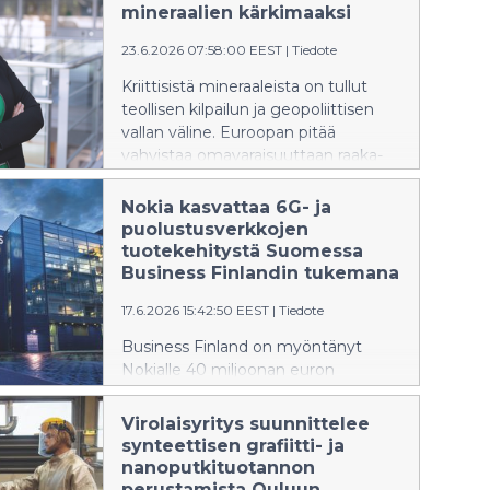
matkailijoiden mieleen jäävät
mineraalien kärkimaaksi
suomalaiset ihmiset, sauna, ruoka,
23.6.2026 07:58:00 EEST
|
Tiedote
turvallisuus ja toimiva arki.
Kriittisistä mineraaleista on tullut
teollisen kilpailun ja geopoliittisen
vallan väline. Euroopan pitää
vahvistaa omavaraisuuttaan raaka-
aineissa, joita tarvitaan erityisesti
uusiutuvassa energiassa,
Nokia kasvattaa 6G- ja
sähköautoissa ja
puolustusverkkojen
puolijohdeteollisuudessa. Suomella
tuotekehitystä Suomessa
on kaikki edellytykset kääntää
Business Finlandin tukemana
suunta raaka-aineiden viejästä
17.6.2026 15:42:50 EEST
|
Tiedote
kriittisten materiaalien
jatkojalostajaksi, sanoo Business
Business Finland on myöntänyt
Finlandin johtava asiantuntija Satu
Nokialle 40 miljoonan euron
Penttinen.
rahoituksen kahteen tutkimus- ja
kehityshankkeeseen. Hankkeet
Virolaisyritys suunnittelee
tukevat Nokian yli 100 miljoonan
synteettisen grafiitti- ja
euron investointeja Suomeen 6G-
nanoputkituotannon
teknologian ja puolustussektorin
perustamista Ouluun