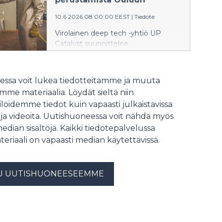
verkko- ja sensoriratkaisujen
10.6.2026 08:00:00 EEST
|
Tiedote
kehittämisessä.
Virolainen deep tech -yhtiö UP
Catalyst suunnittelee
hiilidioksidipäästöistä valmistetun
synteettisen akkulaatuisen grafiitin
ja hiilinanoputkien tuotantoa
ssa voit lukea tiedotteitamme ja muuta
Suomessa. UP Catalyst ja Oulun
me materiaalia. Löydät sieltä niin
Energia ovat allekirjoittaneet
löidemme tiedot kuin vapaasti julkaistavissa
aiesopimuksen Oulun Energian
 ja videoita. Uutishuoneessa voit nähdä myös
Laanilassa sijaitsevien voimalaitosten
piippukaasuista talteen otetun
median sisältöjä. Kaikki tiedotepalvelussa
hiilidioksidin hyödyntämisestä.
teriaali on vapaasti median käytettävissä.
U UUTISHUONEESEEMME