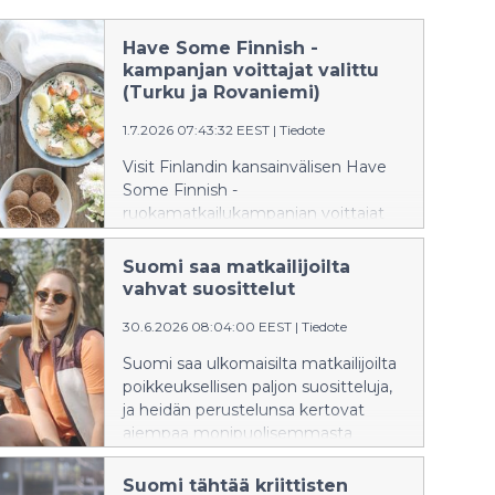
Have Some Finnish -
kampanjan voittajat valittu
(Turku ja Rovaniemi)
1.7.2026 07:43:32 EEST
|
Tiedote
Visit Finlandin kansainvälisen Have
Some Finnish -
ruokamatkailukampanjan voittajat
on valittu. Syyskuussa Suomeen
saapuu 16 osallistujaa eri puolilta
Suomi saa matkailijoilta
maailmaa kokemaan suomalaisia
vahvat suosittelut
ruokaelämyksiä, paikallista
30.6.2026 08:04:00 EEST
|
Tiedote
elämäntapaa ja ainutlaatuiset illalliset
Turussa ja Rovaniemellä.
Suomi saa ulkomaisilta matkailijoilta
poikkeuksellisen paljon suositteluja,
ja heidän perustelunsa kertovat
aiempaa monipuolisemmasta
matkailukokemuksesta. Luonnon
rinnalla kansainvälisten
Suomi tähtää kriittisten