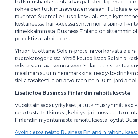
tutkimushanke tähtäsi kaupallisten läpimurtojen
rohkeiden tutkimusavausten varaan. Tuloksia ei od
rakentaa Suomelle uusia kasvualustoja kymmenen
kestäneessä hankkeessa syntyi monia spin-off-yrityk
nimekkäimmistä. Business Finland on sittemmin o
projektissa rahoittajana.
Yhtiön tuottama Solein-proteiini voi korvata eläin- j
tuotekategorioissa. Yhtiö kaupallistaa Soleinia kes
edistävään ravitsemukseen. Solar Foods tähtää en
maailman suurin heramarkkina: ready-to-drink/mix
siellä tasaisesti ja on arvoltaan noin 10 miljardia doll
Lisätietoa Business Finlandin rahoituksesta
Vuosittain sadat yritykset ja tutkimusryhmät asioiv
rahoitusta tutkimus-, kehitys- ja innovaatiotoimin
Finlandin myöntämästä rahoituksesta löydät Busine
Avoin tietoaineisto Business Finlandin rahoitukses