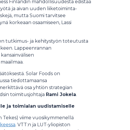
ess Finlandin mahdollisuudesta edistää
työtä ja aivan uuden liiketoiminta-
iskejä, mutta Suomi tarvitsee
ynä korkeaan osaamiseen, Lassi
 tutkimus- ja kehitystyön toteutusta
 jälkeen. Lappeenrannan
 kansainvälisen
e maailmaa.
äätöksestä. Solar Foods on
uussa tiedottamaansa
erkittävä osa yhtiön strategian
dsin toimitusjohtaja
Rami Jokela
.
lle ja toimialan uudistamiselle
oin Tekes) viime vuosikymmenellä
keessa
. VTT:n ja LUT-yliopiston