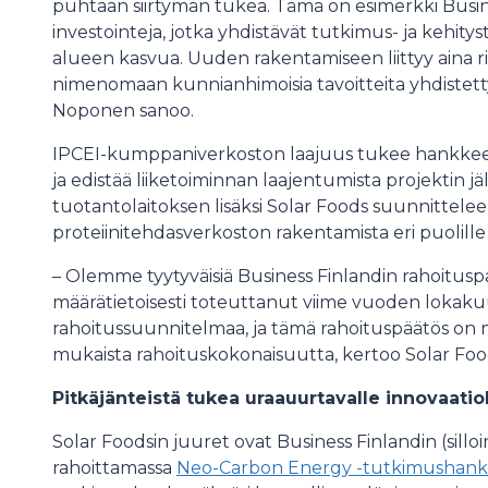
puhtaan siirtymän tukea. Tämä on esimerkki Busin
investointeja, jotka yhdistävät tutkimus- ja kehitys
alueen kasvua. Uuden rakentamiseen liittyy aina r
nimenomaan kunnianhimoisia tavoitteita yhdistett
Noponen sanoo.
IPCEI-kumppaniverkoston laajuus tukee hankkeen
ja edistää liiketoiminnan laajentumista projektin
tuotantolaitoksen lisäksi Solar Foods suunnittelee
proteiinitehdasverkoston rakentamista eri puolill
– Olemme tyytyväisiä Business Finlandin rahoitusp
määrätietoisesti toteuttanut viime vuoden lokak
rahoitussuunnitelmaa, ja tämä rahoituspäätös on m
mukaista rahoituskokonaisuutta, kertoo Solar Foo
Pitkäjänteistä tukea uraauurtavalle innovaatio
Solar Foodsin juuret ovat Business Finlandin (sill
rahoittamassa
Neo-Carbon Energy -tutkimushank