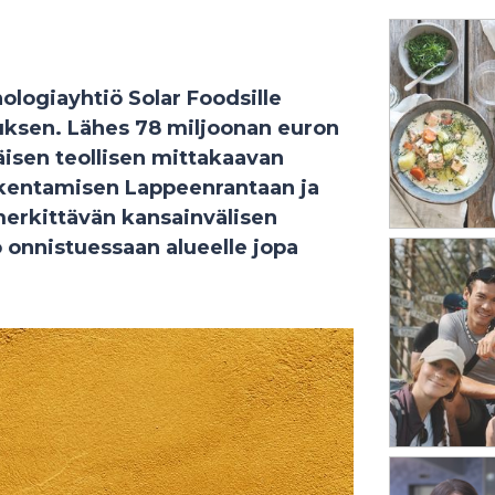
logiayhtiö Solar Foodsille
uksen. Lähes 78 miljoonan euron
äisen teollisen mittakaavan
akentamisen Lappeenrantaan ja
erkittävän kansainvälisen
 onnistuessaan alueelle jopa