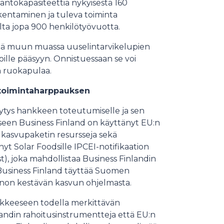
antokapasiteettia nykyisestä 160
kentaminen ja tuleva toiminta
violta jopa 900 henkilötyövuotta.
skejä muun muassa uuselintarvikelupien
ille pääsyyn. Onnistuessaan se voi
n ruokapulaa.
ketoimintaharppauksen
ytys hankkeen toteutumiselle ja sen
seen Business Finland on käyttänyt EU:n
kasvupaketin resursseja sekä
t Solar Foodsille IPCEI-notifikaation
, joka mahdollistaa Business Finlandin
 Business Finland täyttää Suomen
non kestävän kasvun ohjelmasta.
kkeeseen todella merkittävän
andin rahoitusinstrumentteja että EU:n