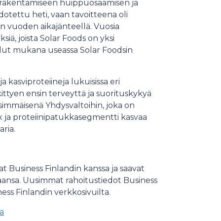
 rakentamiseen huippuosaamisen ja
otettu heti, vaan tavoitteena oli
 vuoden aikajänteellä. Vuosia
siä, joista Solar Foods on yksi
llut mukana useassa Solar Foodsin
a kasviproteiineja lukuisissa eri
kittyen ensin terveyttä ja suorituskykyä
simmäisenä Yhdysvaltoihin, joka on
 ja proteiinipatukkasegmentti kasvaa
aria.
at Business Finlandin kanssa ja saavat
taansa. Uusimmat rahoitustiedot Business
ss Finlandin verkkosivuilta.
ta