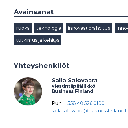
Avainsanat
ruoka
teknologia
innovaatiorahoitus
inno
tutkimus ja kehitys
Yhteyshenkilöt
Salla Salovaara
viestintäpäällikkö
Business Finland
Puh:
+358 40 526 0100
salla.salovaara@businessfinland.fi