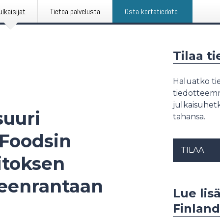
ulkaisijat
Tietoa palvelusta
Osta kertatiedote
Tilaa t
Haluatko tie
tiedotteemme
julkaisuhetk
suuri
tahansa.
 Foodsin
TILAA
itoksen
eenrantaan
Lue lis
Finland