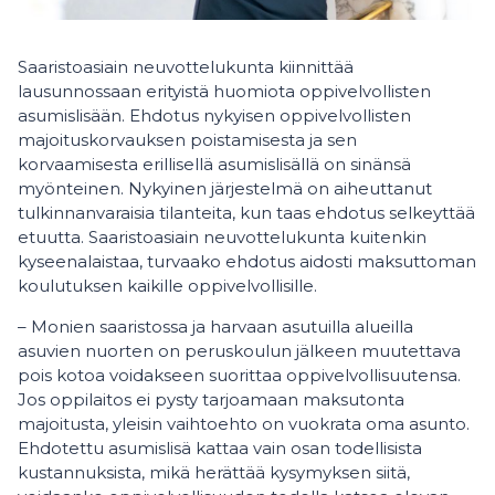
Saaristoasiain neuvottelukunta kiinnittää
lausunnossaan erityistä huomiota oppivelvollisten
asumislisään. Ehdotus nykyisen oppivelvollisten
majoituskorvauksen poistamisesta ja sen
korvaamisesta erillisellä asumislisällä on sinänsä
myönteinen. Nykyinen järjestelmä on aiheuttanut
tulkinnanvaraisia tilanteita, kun taas ehdotus selkeyttää
etuutta. Saaristoasiain neuvottelukunta kuitenkin
kyseenalaistaa, turvaako ehdotus aidosti maksuttoman
koulutuksen kaikille oppivelvollisille.
– Monien saaristossa ja harvaan asutuilla alueilla
asuvien nuorten on peruskoulun jälkeen muutettava
pois kotoa voidakseen suorittaa oppivelvollisuutensa.
Jos oppilaitos ei pysty tarjoamaan maksutonta
majoitusta, yleisin vaihtoehto on vuokrata oma asunto.
Ehdotettu asumislisä kattaa vain osan todellisista
kustannuksista, mikä herättää kysymyksen siitä,