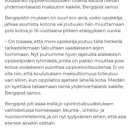
voidaanko oppivelvollisuuden todella katsoa olevan
yhdenvertaisesti maksuton kaikille, Bergqvist sanoo.
Bergqvistin mukaan on suuri ero siinä, voiko opiskelija
jatkaa asumista kotona vai joutuuko hän muuttamaan
pois kotoa jo 16-vuotiaana pitkien etäisyyksien vuoksi.
– On tosiasia, että moni opiskelija joutuu tällä hetkellä
tarkastelemaan talouttaan saadakseen arjen
toimimaan. Nyt puhumme hyvin rajatusta alaikäisten
opiskelijoiden ryhmästä, jonka on pakko muuttaa pois
kotoa voidakseen suorittaa oppivelvollisuutensa. Ei voi
olla niin, että koulutuksen maksuttomuus toteutuu
vain silloin, kun oppilaitos sijaitsee lähellä kotia. Meidän
on kyettävä takaamaan tämä yhdenvertaisesti kaikille,
Bergqvist sanoo.
Bergqvist piti asiaa esillä jo opintotukiuudistuksen
valmistelussa toimiessaan liikunta-, urheilu- ja
nuorisoministerinä, ja on nyt tyytyväinen siihen, että asia
etenee ainakin osittain.