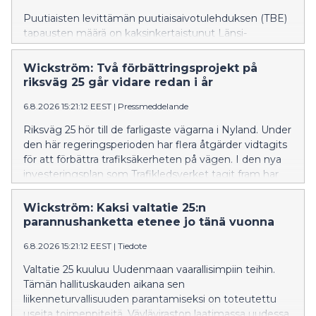
Puutiaisten levittämän puutiaisaivotulehduksen (TBE)
tapausten määrä on kaksinkertaistunut Länsi-
Uudellamaalla tänä vuonna verrattuna viime vuoden
vastaavaan ajankohtaan – tapauksia on todettu tänä
Wickström: Två förbättringsprojekt på
kesänä jo 49, kun viime vuonna niitä oli 25. Viime
riksväg 25 går vidare redan i år
vuosien aikana TBE:tä on alkanut esiintyä myös Itä-
Uudenmaan kunnissa, vaikka tapausmäärät ovat
6.8.2026 15:21:12 EEST
|
Pressmeddelande
toistaiseksi melko vähäisiä. Viime vuonna neljä
Riksväg 25 hör till de farligaste vägarna i Nyland. Under
henkilöä kuoli Uudellamaalla TBE:n seurauksena.
den här regeringsperioden har flera åtgärder vidtagits
Monet Suomen riskialueista sijaitsevat Uudellamaalla.
för att förbättra trafiksäkerheten på vägen. I den nya
investeringsplan som Trafikledsverket tagit fram har
åtgärder längs riksväg 25 prioriterats.
Wickström: Kaksi valtatie 25:n
parannushanketta etenee jo tänä vuonna
6.8.2026 15:21:12 EEST
|
Tiedote
Valtatie 25 kuuluu Uudenmaan vaarallisimpiin teihin.
Tämän hallituskauden aikana sen
liikenneturvallisuuden parantamiseksi on toteutettu
useita toimenpiteitä. Väyläviraston laatimassa uudessa