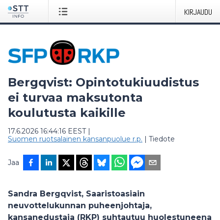
KIRJAUDU
Bergqvist: Opintotukiuudistus
ei turvaa maksutonta
koulutusta kaikille
17.6.2026 16:44:16 EEST
|
Suomen ruotsalainen kansanpuolue r.p.
|
Tiedote
Jaa
Sandra Bergqvist, Saaristoasiain
neuvottelukunnan puheenjohtaja,
kansanedustaja (RKP) suhtautuu huolestuneena