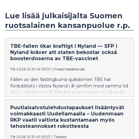
Lue lisää julkaisijalta Suomen
ruotsalainen kansanpuolue r.p.
TBE-fallen ökar kraftigt i Nyland — SFP i
Nyland kräver att staten bekostar också
boosterdoserna av TBE-vaccinet
7.8.2026 10:31:49 EEST
|
Pressmeddelande
Fallen av den fästingburna sjukdomen TBE har
fördubblats i Västra Nyland i år jämfört med samma tid
ifjol — 49 fall mot 25 fall i fjol. Inom loppet av några år
har TBE också börjat förekomma i östnyländska
kommuner, även om det handlar om tämligen få fall
Puutiaisaivotulehdustapaukset lisääntyvät
tills vidare. Förra året dog fyra personer i Nyland av
voimakkaasti Uudellamaalla – Uudenmaan
TBE. Många av Finlands riskområden finns i Nyland.
RKP vaatii valtiota kustantamaan myös
tehosteannokset rokotteesta
7.8.2026 10:31:49 EEST
|
Tiedote