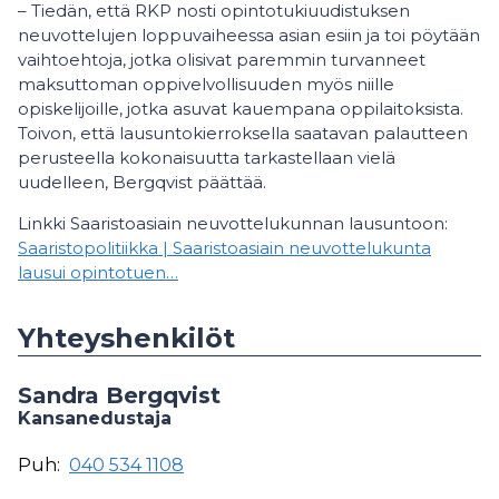
– Tiedän, että RKP nosti opintotukiuudistuksen
neuvottelujen loppuvaiheessa asian esiin ja toi pöytään
vaihtoehtoja, jotka olisivat paremmin turvanneet
maksuttoman oppivelvollisuuden myös niille
opiskelijoille, jotka asuvat kauempana oppilaitoksista.
Toivon, että lausuntokierroksella saatavan palautteen
perusteella kokonaisuutta tarkastellaan vielä
uudelleen, Bergqvist päättää.
Linkki Saaristoasiain neuvottelukunnan lausuntoon:
Saaristopolitiikka | Saaristoasiain neuvottelukunta
lausui opintotuen…
Yhteyshenkilöt
Sandra Bergqvist
Kansanedustaja
Puh:
040 534 1108