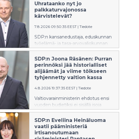
lausunnot ovat oppikirjaesimerkki
Uhrataanko nyt jo
siitä, miten kokoomuksen
palkkaturvajonossa
ulkopoliittinen värisuora aiheuttaa
kärvistelevät?
vauhtisokeutta, joka heikentää
7.8.2026 09:50:35 EEST
|
Tiedote
Suomen turvallisuutta, SDP:n
Tuppurainen sanoo.
SDP:n kansanedustaja, eduskunnan
työelämä- ja tasa-arvovaliokunnan
jäsen Timo Suhonen on huolissaan
yhä kasvavista palkkaturvajonoista ja
SDP:n Joona Räsänen: Purran
on tehnyt asiasta kirjallisen
perinnöksi jää historialliset
kysymyksen ministerille.
alijäämät ja viime töikseen
tyhjennetty valtion kassa
4.8.2026 19:37:35 EEST
|
Tiedote
Valtiovarainministerin ehdotus ensi
vuoden budjetiksi ei sisällä isoja
yllätyksiä. Ehdotuksen suurin
uutinen onkin se, että julkisen
SDP:n Eveliina Heinäluoma
talouden korjaaminen työnnetään
vaatii pääministeriä
seuraavan hallituksen syliin, SDP:n
irtisanoutumaan
Joona Räsänen toteaa.
sisäministeri Rantasen