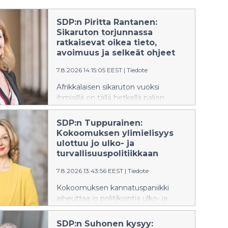
SDP:n Piritta Rantanen:
Sikaruton torjunnassa
ratkaisevat oikea tieto,
avoimuus ja selkeät ohjeet
7.8.2026 14:15:05 EEST
|
Tiedote
Afrikkalaisen sikaruton vuoksi
ihmisillä on tällä hetkellä paljon
huolta ja kysymyksiä.
Kansanedustaja Piritta Rantanen
SDP:n Tuppurainen:
muistuttaa, että taudin leviämisen
Kokoomuksen ylimielisyys
estäminen onnistuu vain, jos ihmisillä
ulottuu jo ulko- ja
on käytössään oikeaa ja ajantasaista
turvallisuuspolitiikkaan
tietoa sekä selkeät toimintaohjeet.
7.8.2026 13:43:56 EEST
|
Tiedote
Kokoomuksen kannatuspaniikki
aiheuttaa jo politikointia ulko- ja
turvallisuuspolitiikalla.
Ryhmäpuheenjohtaja Kopran
SDP:n Suhonen kysyy: