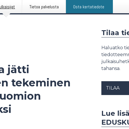
ulkaisijat
Tietoa palvelusta
Osta kertatiedote
Tilaa t
Haluatko tie
tiedotteemme
julkaisuhetk
 jätti
tahansa.
sen tekeminen
TILAA
 tuomion
si
Lue lis
EDUSK