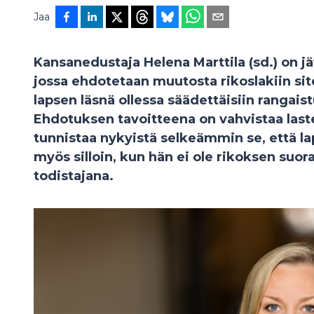
Jaa
Kansanedustaja Helena Marttila (sd.) on jä
jossa ehdotetaan muutosta rikoslakiin si
lapsen läsnä ollessa säädettäisiin rangai
Ehdotuksen tavoitteena on vahvistaa laste
tunnistaa nykyistä selkeämmin se, että lap
myös silloin, kun hän ei ole rikoksen suora
todistajana.