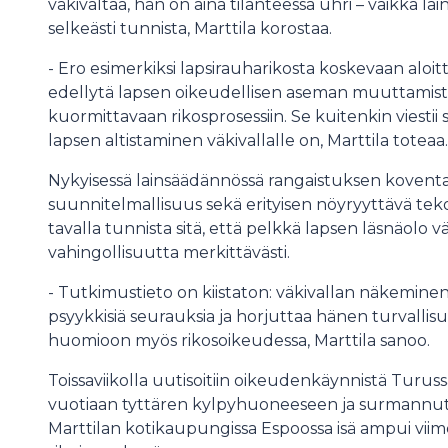
väkivaltaa, hän on aina tilanteessa uhri – vaikka lain
selkeästi tunnista, Marttila korostaa.
- Ero esimerkiksi lapsirauharikosta koskevaan aloi
edellytä lapsen oikeudellisen aseman muuttamista j
kuormittavaan rikosprosessiin. Se kuitenkin viestii
lapsen altistaminen väkivallalle on, Marttila toteaa.
Nykyisessä lainsäädännössä rangaistuksen koventa
suunnitelmallisuus sekä erityisen nöyryyttävä tekot
tavalla tunnista sitä, että pelkkä lapsen läsnäolo vä
vahingollisuutta merkittävästi.
- Tutkimustieto on kiistaton: väkivallan näkeminen 
psyykkisiä seurauksia ja horjuttaa hänen turvall
huomioon myös rikosoikeudessa, Marttila sanoo.
Toissaviikolla uutisoitiin oikeudenkäynnistä Turussa.
vuotiaan tyttären kylpyhuoneeseen ja surmannut 
Marttilan kotikaupungissa Espoossa isä ampui viim