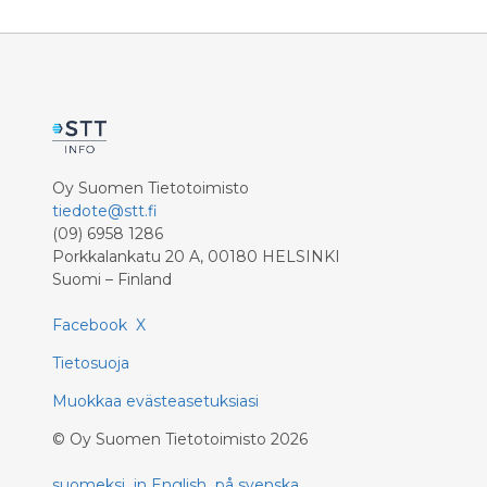
Oy Suomen Tietotoimisto
tiedote@stt.fi
(09) 6958 1286
Porkkalankatu 20 A, 00180 HELSINKI
Suomi – Finland
Facebook
X
Tietosuoja
Muokkaa evästeasetuksiasi
©
Oy Suomen Tietotoimisto
2026
suomeksi
in English
på svenska