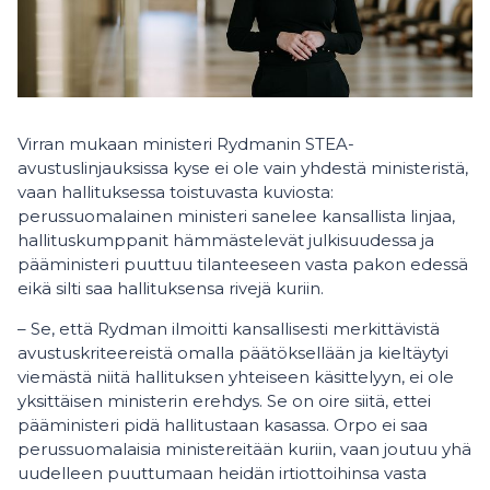
Virran mukaan ministeri Rydmanin STEA-
avustuslinjauksissa kyse ei ole vain yhdestä ministeristä,
vaan hallituksessa toistuvasta kuviosta:
perussuomalainen ministeri sanelee kansallista linjaa,
hallituskumppanit hämmästelevät julkisuudessa ja
pääministeri puuttuu tilanteeseen vasta pakon edessä
eikä silti saa hallituksensa rivejä kuriin.
– Se, että Rydman ilmoitti kansallisesti merkittävistä
avustuskriteereistä omalla päätöksellään ja kieltäytyi
viemästä niitä hallituksen yhteiseen käsittelyyn, ei ole
yksittäisen ministerin erehdys. Se on oire siitä, ettei
pääministeri pidä hallitustaan kasassa. Orpo ei saa
perussuomalaisia ministereitään kuriin, vaan joutuu yhä
uudelleen puuttumaan heidän irtiottoihinsa vasta