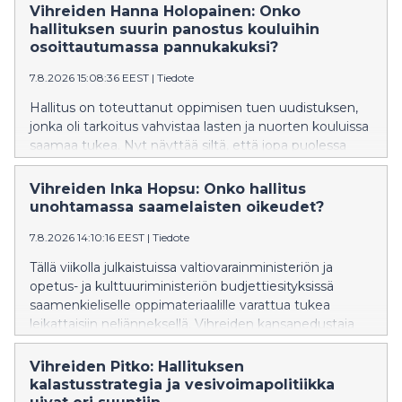
Vihreiden Hanna Holopainen: Onko
hallituksen suurin panostus kouluihin
osoittautumassa pannukakuksi?
7.8.2026 15:08:36 EEST
|
Tiedote
Hallitus on toteuttanut oppimisen tuen uudistuksen,
jonka oli tarkoitus vahvistaa lasten ja nuorten kouluissa
saamaa tukea. Nyt näyttää siltä, että jopa puolessa
kunnista on vaikeuksia tarjota lasten ja nuorten
tarpeiden mukaista tukea ja osassa kuntia jopa
Vihreiden Inka Hopsu: Onko hallitus
lakkautetaan erityisluokkia. Vihreiden kansanedustaja
unohtamassa saamelaisten oikeudet?
Hanna Holopainen vaatii, että hallitus ryhtyy korjaaviin
7.8.2026 14:10:16 EEST
|
Tiedote
toimenpiteisiin.
Tällä viikolla julkaistuissa valtiovarainministeriön ja
opetus- ja kulttuuriministeriön budjettiesityksissä
saamenkieliselle oppimateriaalille varattua tukea
leikattaisiin neljänneksellä. Vihreiden kansanedustaja
Inka Hopsu vaatii hallitusta kunnioittamaan ja
vahvistamaan saamelaisten oikeuksia ja perumaan
Vihreiden Pitko: Hallituksen
leikkauksen syksyn budjettiriihessä.
kalastusstrategia ja vesivoimapolitiikka