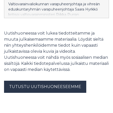
hallitus valmistelee muutoksia, jotka mahdollistaisivat
Valtiovarainvaliokunnan varapuheenjohtaja ja vihreän
kokonaisen tutkinnon suorittamisen maksullisena
eduskuntaryhmän varapuheenjohtaja Saara Hyrkkö
avoimessa korkeakoulussa.
kritisoi valtiovarainministeri Riikka Purran
budjettiesitystä tavallisten suomalaisten huolien
sivuuttamisesta ja bensan heittämisestä
ympäristökriisien liekkeihin.
Uutishuoneessa voit lukea tiedotteitamme ja
muuta julkaisemaamme materiaalia. Löydät sieltä
niin yhteyshenkilöidemme tiedot kuin vapaasti
julkaistavissa olevia kuvia ja videoita.
Uutishuoneessa voit nähdä myös sosiaalisen median
sisältöjä. Kaikki tiedotepalvelussa julkaistu materiaali
on vapaasti median käytettävissä.
TUTUSTU UUTISHUONEESEEMME