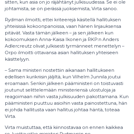
sitten, kun asia on jo räjähtänyt julkisuudessa. Se ei ole
johtamista, se on perässä juoksemista, Virta sanoo.
Rydman ilmoitti, ettei kriteerejä käsitellä hallituksen
yhteisissä kokoonpanoissa, vaan hänen linjauksensa
pitävät. Vasta tämän jälkeen – ja sen jälkeen kun
kokoomuksen Anna-Kaisa Ikonen ja RKP:n Anders
Adlercreutz olivat julkisesti tyrmänneet menettelyn –
Orpo ilmoitti ottavansa asian hallituksen yhteiseen
käsittelyyn.
– Sama ministeri nostettiin aikanaan hallitukseen
edellisen kurikriisin jäljiltä, kun Vilhelm Junnila joutui
eroamaan. Senkin jälkeen pääministeri on toistuvasti
joutunut selittelemään ministeriensä ulostuloja ja
reagoimaan niihin vasta julkisuuden pakottamana. Kun
pääministeri puuttuu asioihin vasta painostettuna, hän
ei johda hallitusta vaan hallitus johtaa häntä, toteaa
Virta.
Virta muistuttaa, että kiinnostavaa on ennen kaikkea
se, luottavatko ministeri Rydmaniin ne