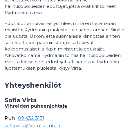
hallituspuolueiden edustajat, jotka ovat kritisoineet
Rydmanin toimia.
– Jos luottamusäänestys tulee, minä en tietenkään
ministeri Rydmanin puolesta tule äänestämään. Siinä ei
ole uutista. Uskon, että suomalaisia kiinnostaa eniten
se, mitä tekee pääministeri, mitä tekevät
kokoomuslaiset ja rkp:n ministerit ja edustajat.
Aikovatko nämä Rydmanin toimia hallituspuolueiden
riveistä kritisoineet edustajat silti äänestää Rydmanin
luottamuksen puolesta, kysyy Virta.
Yhteyshenkilöt
Sofia Virta
Vihreiden puheenjohtaja
Puh:
09 432 3131
sofia.virta@eduskunta.fi