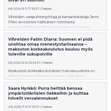
uivat eri suuntiin
6.8.2026 15:17:17 EEST
|
Tiedote
Vihreiden varapuheenjohtaja ja kansanedustaja Jenni
Pitko arvostelee hallituksen ristiriitaista
vesistöpolitiikkaa. Hallitus tavoittelee Suomesta
Euroopan johtavaa kalastusmatkailumaata, mutta
samaan aikaan sen vesilakiesitys hidastaa
Vihreiden Fatim Diarra: Suomen ei pidä
vaelluskalojen nousureittien avaamista
unohtaa omaa menestystarinaansa –
vuosikymmenillä. Pitko vaatii vesilakiin sitovaa
maksuton korkeakoulutus kuuluu myös
aikataulua vaelluskalojen nousuesteiden purkamiseksi
tuleville sukupolville
ja vesivoimalupien tarkistamiseksi.
5.8.2026 16:12:05 EEST
|
Tiedote
Keskustelu korkeakoulutuksen tulevaisuudesta on
ottanut huolestuttavan suunnan. Hallituksen
suunnittelemat muutokset eivät ole yksittäisiä teknisiä
uudistuksia, vaan ne näyttävät olevan osa kehitystä,
Saara Hyrkkö: Purra heittää bensaa
joka vie Suomea askel askeleelta pois maksuttoman
ympäristökriisien liekkeihin ja kuittaa
korkeakoulutuksen periaatteesta. Ministeri on
hövelit veroalennukset
vakuuttanut, että ensimmäinen korkeakoulututkinto
4.8.2026 17:31:17 EEST
|
Tiedote
säilyy maksuttomana vuoteen 2040 asti, samalla kun