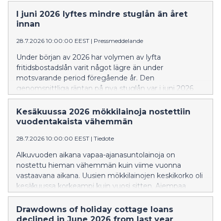
I juni 2026 lyftes mindre stuglån än året
innan
28.7.2026 10:00:00 EEST
|
Pressmeddelande
Under början av 2026 har volymen av lyfta
fritidsbostadslån varit något lägre än under
motsvarande period föregående år. Den
genomsnittliga räntan på nya stuglån var i juni 2026
högre än för ett år sedan. En större andel av de nya
stuglånen än tidigare var bundna till tre eller sex
Kesäkuussa 2026 mökkilainoja nostettiin
månaders Euribor.
vuodentakaista vähemmän
28.7.2026 10:00:00 EEST
|
Tiedote
Alkuvuoden aikana vapaa-ajanasuntolainoja on
nostettu hieman vähemmän kuin viime vuonna
vastaavana aikana. Uusien mökkilainojen keskikorko oli
kesäkuussa korkeampi kuin vuosi sitten. Aiempaa
suurempi osa uusista mökkilainoista sidottiin 3 tai 6
kuukauden euriborkorkoon.
Drawdowns of holiday cottage loans
declined in June 2026 from last year