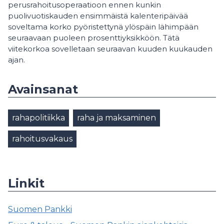
perusrahoitusoperaatioon ennen kunkin
puolivuotiskauden ensimmäistä kalenteripäivää
soveltama korko pyöristettynä ylöspäin lähimpään
seuraavaan puoleen prosenttiyksikköön. Tätä
viitekorkoa sovelletaan seuraavan kuuden kuukauden
ajan.
Avainsanat
rahapolitiikka
raha ja maksaminen
rahoitusvakaus
Linkit
Suomen Pankki