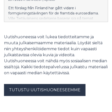
Ett förslag från Finland har gått vidare i
formgivningstävlingen för de framtida eurosedlarna.
Ville Tietäväinens sedelserie baserar sig på temat
”Floder och fåglar”. De förslag som gick vidare valdes
ut genom en formgivningstävling i hela Europeiska
unionen.
Uutishuoneessa voit lukea tiedotteitamme ja
muuta julkaisemaamme materiaalia. Löydät sieltä
niin yhteyshenkilöidemme tiedot kuin vapaasti
julkaistavissa olevia kuvia ja videoita.
Uutishuoneessa voit nähdä myös sosiaalisen median
sisältöjä. Kaikki tiedotepalvelussa julkaistu materiaali
on vapaasti median käytettävissä.
TUTUSTU UUTISHUONEESEEMME