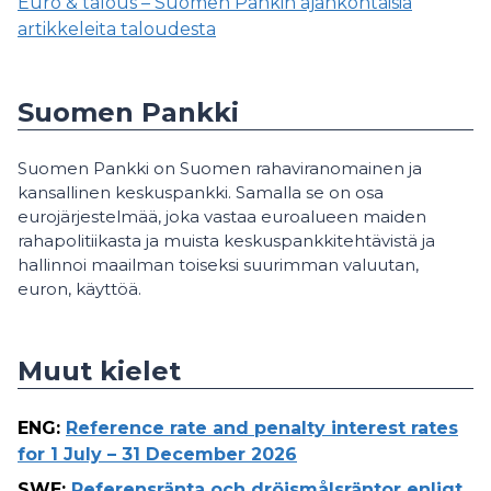
Euro & talous – Suomen Pankin ajankohtaisia
artikkeleita taloudesta
Suomen Pankki
Suomen Pankki on Suomen rahaviranomainen ja
kansallinen keskuspankki. Samalla se on osa
eurojärjestelmää, joka vastaa euroalueen maiden
rahapolitiikasta ja muista keskuspankkitehtävistä ja
hallinnoi maailman toiseksi suurimman valuutan,
euron, käyttöä.
Muut kielet
ENG
:
Reference rate and penalty interest rates
for 1 July – 31 December 2026
SWE
:
Referensränta och dröjsmålsräntor enligt