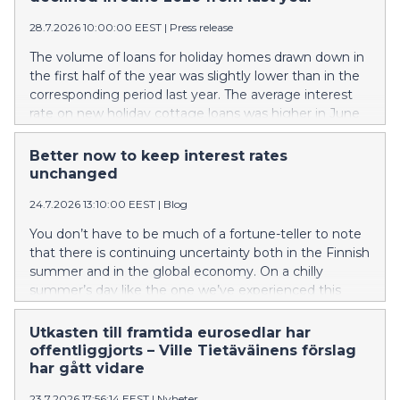
28.7.2026 10:00:00 EEST
|
Press release
The volume of loans for holiday homes drawn down in
the first half of the year was slightly lower than in the
corresponding period last year. The average interest
rate on new holiday cottage loans was higher in June
than a year earlier. A larger share of new holiday
cottage loans than previously was linked to the 3- or 6-
Better now to keep interest rates
month Euribor.
unchanged
24.7.2026 13:10:00 EEST
|
Blog
You don’t have to be much of a fortune-teller to note
that there is continuing uncertainty both in the Finnish
summer and in the global economy. On a chilly
summer’s day like the one we’ve experienced this
week, a Finn can simply stoke a fire in the sauna stove
– problem solved. Unfortunately, there is no silver
Utkasten till framtida eurosedlar har
bullet to economic uncertainty. Rather than fanning
offentliggjorts – Ville Tietäväinens förslag
the flames, we need to keep a cool head.
har gått vidare
23.7.2026 17:56:14 EEST
|
Nyheter