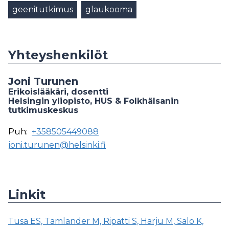
geenitutkimus
glaukooma
Yhteyshenkilöt
Joni Turunen
Erikoislääkäri, dosentti
Helsingin yliopisto, HUS & Folkhälsanin
tutkimuskeskus
Puh:
+358505449088
joni.turunen@helsinki.fi
Linkit
Tusa ES, Tamlander M, Ripatti S, Harju M, Salo K,