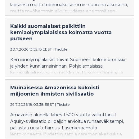
lapsensa muita todennäköisemmin nuorena aikuisena,
mutta myöhemmin aikuisuudessa ensimmäisen
lapsen saaminen on heillä muita
epätodennäköisempää. ADHD-diagnoosin saaneet
Kaikki suomalaiset palkittiin
ovat yleensä muita useammin lapsettomia.
kemiaolympialaisissa kolmatta vuotta
putkeen
30.7.2026 13:52:15 EEST
|
Tiedote
Kemianolympialaiset toivat Suomeen kolme pronssia
ja yhden kunniamaininnan. Pohjoismaisissa
kemiakilpailussa sama nelikko voitti kolme hopeaa ja
yhden pronssin.
Muinaisessa Amazonissa kukoisti
miljoonien ihmisten sivilisaatio
29.7.2026 18:03:38 EEST
|
Tiedote
Amazonin alueella lähes 1 500 vuotta vaikuttanut
Aquiry-sivilisaatio oli paljon arvioitua runsasväkisempi,
paljastaa uusi tutkimus. Laserkeilaamalla
lentokoneesta löydettiin satoja seremoniakeskuksia