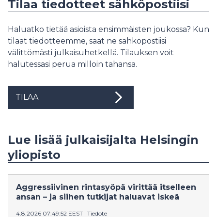
Tilaa tiedotteet sähköpostiisi
Haluatko tietää asioista ensimmäisten joukossa? Kun
tilaat tiedotteemme, saat ne sähköpostiisi
välittömästi julkaisuhetkellä. Tilauksen voit
halutessasi perua milloin tahansa.
TILAA
Lue lisää julkaisijalta Helsingin
yliopisto
Aggressiivinen rintasyöpä virittää itselleen
ansan – ja siihen tutkijat haluavat iskeä
4.8.2026 07:49:52 EEST
|
Tiedote