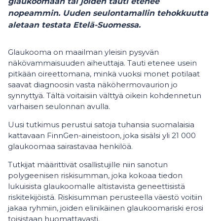
glaukoomaan tai joiden tauti etenee
nopeammin. Uuden seulontamallin tehokkuutta
aletaan testata Etelä-Suomessa.
Glaukooma on maailman yleisin pysyvän
näkövammaisuuden aiheuttaja. Tauti etenee usein
pitkään oireettomana, minkä vuoksi monet potilaat
saavat diagnoosin vasta näköhermovaurion jo
synnyttyä. Tältä voitaisiin välttyä oikein kohdennetun
varhaisen seulonnan avulla.
Uusi tutkimus perustui satoja tuhansia suomalaisia
kattavaan FinnGen-aineistoon, joka sisälsi yli 21 000
glaukoomaa sairastavaa henkilöä.
Tutkijat määrittivät osallistujille niin sanotun
polygeenisen riskisumman, joka kokoaa tiedon
lukuisista glaukoomalle altistavista geneettisistä
riskitekijöistä. Riskisumman perusteella väestö voitiin
jakaa ryhmiin, joiden elinikäinen glaukoomariski erosi
toisistaan huomattavasti.