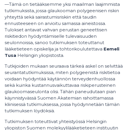
—Tämä on tietääksemme yksi maailman laajimmista
tutkimuksista, jossa glaukooman polygeenisen riskin
yhteyttä sekä sairastumisriskiin että taudin
ennusteeseen on arvioitu samassa aineistossa.
Tulokset antavat vahvan perustan geneettisen
riskitiedon hyödyntämiselle tulevaisuuden
seulonnoissa, sanoo tutkimuksen toteuttanut
lääketieteen opiskelija ja tohtorikoulutettava
Eemeli
Tusa
Helsingin yliopistosta.
Tutkijoiden mukaan seuraava tärkeä askel on selvittää
seurantatutkimuksissa, miten polygeenistä riskitietoa
voidaan hyödyntää käytännön terveydenhuollossa
sekä kuinka kustannusvaikuttavaa riskiperusteinen
glaukoomaseulonta olisi. Tähän paneudutaan pian
käynnistyvässä Suomen Akatemian rahoittamassa
kliinisessä tutkimuksessa, jossa hyödynnetään tämän
tutkimuksen löydöksiä.
Tutkimuksen toteuttivat yhteistyössä Helsingin
yliopiston Suomen molekyylilääketieteen instituutin