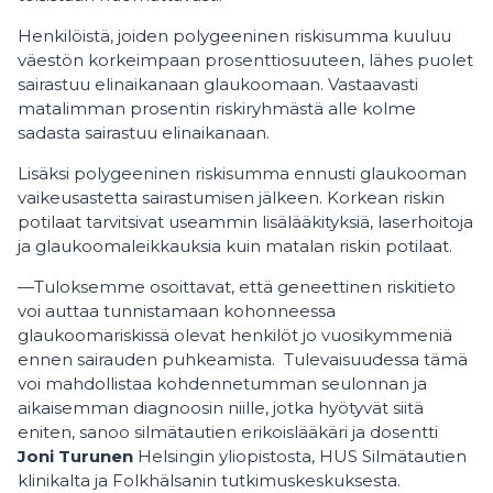
Henkilöistä, joiden polygeeninen riskisumma kuuluu
väestön korkeimpaan prosenttiosuuteen, lähes puolet
sairastuu elinaikanaan glaukoomaan. Vastaavasti
matalimman prosentin riskiryhmästä alle kolme
sadasta sairastuu elinaikanaan.
Lisäksi polygeeninen riskisumma ennusti glaukooman
vaikeusastetta sairastumisen jälkeen. Korkean riskin
potilaat tarvitsivat useammin lisälääkityksiä, laserhoitoja
ja glaukoomaleikkauksia kuin matalan riskin potilaat.
—Tuloksemme osoittavat, että geneettinen riskitieto
voi auttaa tunnistamaan kohonneessa
glaukoomariskissä olevat henkilöt jo vuosikymmeniä
ennen sairauden puhkeamista. Tulevaisuudessa tämä
voi mahdollistaa kohdennetumman seulonnan ja
aikaisemman diagnoosin niille, jotka hyötyvät siitä
eniten, sanoo silmätautien erikoislääkäri ja dosentti
Joni Turunen
Helsingin yliopistosta, HUS Silmätautien
klinikalta ja Folkhälsanin tutkimuskeskuksesta.