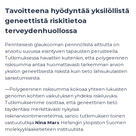
Tavoitteena hyödyntää yksilöllistä
geneettistä riskitietoa
terveydenhuollossa
Perinteisesti glaukooman perinnöllistä alttiutta on
arvioitu suvussa esiintyvien tapausten perusteella.
Tutkimuksessa havaittiin kuitenkin, että polygeeninen
riskisumma antaa huomattavasti tarkemman arvion
yksilön geneettisestä riskistä kuin tieto lähisukulaisten
sairastumisesta.
—Polygeeninen riskisumma kokoaa yhteen lukuisten
genomin kohtien vaikutuksen yhdeksi riskiluvuksi.
Tutkimuksemme osoittaa, että geneettinen tieto
täydentäisi merkittävästi nykyisiä
riskinarviointimenetelmiä, sanoo tutkimuksen toinen
vastuututkija
Nina Mars
Helsingin yliopiston Suomen
molekyylilääketieteen instituutista.