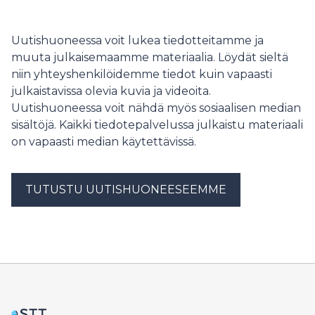
sekä niitä yhdistäviä tiejärjestelmiä. Sivilisaation
vaikutus näkyy Amazonin kasvistossa tänäkin päivänä.
Uutishuoneessa voit lukea tiedotteitamme ja
muuta julkaisemaamme materiaalia. Löydät sieltä
niin yhteyshenkilöidemme tiedot kuin vapaasti
julkaistavissa olevia kuvia ja videoita.
Uutishuoneessa voit nähdä myös sosiaalisen median
sisältöjä. Kaikki tiedotepalvelussa julkaistu materiaali
on vapaasti median käytettävissä.
TUTUSTU UUTISHUONEESEEMME