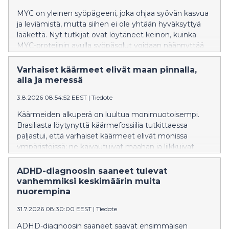
MYC on yleinen syöpägeeni, joka ohjaa syövän kasvua
ja leviämistä, mutta siihen ei ole yhtään hyväksyttyä
lääkettä. Nyt tutkijat ovat löytäneet keinon, kuinka
MYC-proteiinin avulla syöpäsolut voidaan näännyttää
nälkään.
Varhaiset käärmeet elivät maan pinnalla,
alla ja meressä
3.8.2026 08:54:52 EEST
|
Tiedote
Käärmeiden alkuperä on luultua monimuotoisempi.
Brasiliasta löytynyttä käärmefossiilia tutkittaessa
paljastui, että varhaiset käärmeet elivät monissa
ympäristöissä: ne kaivautuivat maahan ja liikkuivat
vedessä.
ADHD-diagnoosin saaneet tulevat
vanhemmiksi keskimäärin muita
nuorempina
31.7.2026 08:30:00 EEST
|
Tiedote
ADHD-diagnoosin saaneet saavat ensimmäisen