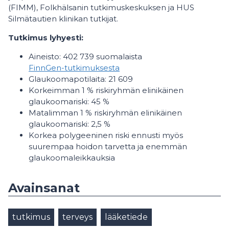
(FIMM), Folkhälsanin tutkimuskeskuksen ja HUS
Silmätautien klinikan tutkijat.
Tutkimus lyhyesti:
Aineisto: 402 739 suomalaista
FinnGen-tutkimuksesta
Glaukoomapotilaita: 21 609
Korkeimman 1 % riskiryhmän elinikäinen
glaukoomariski: 45 %
Matalimman 1 % riskiryhmän elinikäinen
glaukoomariski: 2,5 %
Korkea polygeeninen riski ennusti myös
suurempaa hoidon tarvetta ja enemmän
glaukoomaleikkauksia
Avainsanat
tutkimus
terveys
lääketiede