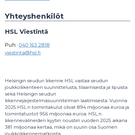
Yhteyshenkilöt
HSL Viestintä
Puh:
040 163 2818
viestinta@hsl.fi
Helsingin seudun liikenne HSL vastaa seudun
joukkoliikenteen suunnittelusta, tilaamisesta ja lipuista
sekä Helsingin seudun
liikennejärjestelmäsuunnitelman laatimisesta. Vuonna
2025 HSL:n toimintakulut olivat 894 miljoonaa euroa ja
toimintatuotot 956 miljoonaa euroa. HSL:n
liikennevälineiden kyytiin noustiin vuoden 2025 aikana
381 miljoonaa kertaa, mikä on suurin osa Suomen
joukkoliikennematkoista.