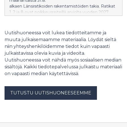
maanantaista 31.8.
alkaen Länsiratikoiden rakentamistöiden takia. Ratikat
1, 2 ja 8 ovat poikkeusreiteillä arviolta vuoden 2027
loppuun asti. Yhteydet toteutuvat ratikkakatkon aikana
busseilla.
Uutishuoneessa voit lukea tiedotteitamme ja
muuta julkaisemaamme materiaalia. Löydät sieltä
niin yhteyshenkilöidemme tiedot kuin vapaasti
julkaistavissa olevia kuvia ja videoita.
Uutishuoneessa voit nähdä myös sosiaalisen median
sisältöjä. Kaikki tiedotepalvelussa julkaistu materiaali
on vapaasti median käytettävissä.
TUTUSTU UUTISHUONEESEEMME