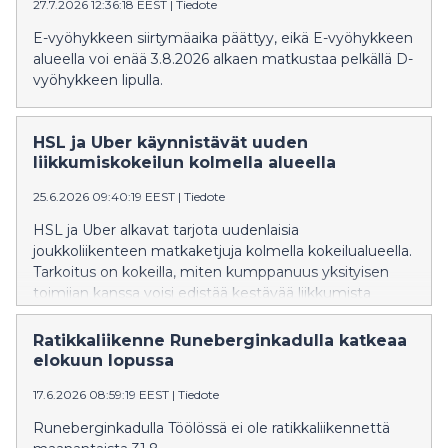
27.7.2026 12:36:18 EEST
|
Tiedote
E-vyöhykkeen siirtymäaika päättyy, eikä E-vyöhykkeen
alueella voi enää 3.8.2026 alkaen matkustaa pelkällä D-
vyöhykkeen lipulla.
HSL ja Uber käynnistävät uuden
liikkumiskokeilun kolmella alueella
25.6.2026 09:40:19 EEST
|
Tiedote
HSL ja Uber alkavat tarjota uudenlaisia
joukkoliikenteen matkaketjuja kolmella kokeilualueella.
Tarkoitus on kokeilla, miten kumppanuus yksityisen
toimijan kanssa voisi edistää kestävää liikkumista
Helsingin seudulla.
Ratikkaliikenne Runeberginkadulla katkeaa
elokuun lopussa
17.6.2026 08:59:19 EEST
|
Tiedote
Runeberginkadulla Töölössä ei ole ratikkaliikennettä