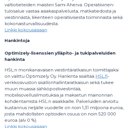
valtiotieteiden maisteri Sami Aherva. Operatiivinen-
tulosalue vastaa asiakaspalvelusta, matkatiedosta ja
viestinnästä, liikenteen operatiivisesta toiminnasta sekä
kokonaisturvallisuudesta.
Linkki kokousasiaan
Hankintoja
Optimizely-lisenssien ylläpito- ja tukipalveluiden
hankinta
HSL:n monikanavaisen viestintäratkaisun toimittajaksi
on valittu Optimizely Oy. Hankinta sisältää
HSL.fi
-
verkkosivuston sisällönhallintaratkaisun sekä tukee
muun muassa sähköpostiviestintää,
mobiilisovellusilmoituksia ja maksetun mainonnan
kohdentamista HSL:n asiakkaille. Palveluiden arvioitu
kustannus neljälle vuodelle on noin 1,31 miljoona euroa,
josta mahdollisten optioiden osuus on noin 520 000
euroa (alv 0 %).
Linkki kokousasiaan