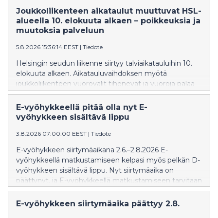
Joukkoliikenteen aikataulut muuttuvat HSL-
alueella 10. elokuuta alkaen – poikkeuksia ja
muutoksia palveluun
5.8.2026 15:36:14 EEST
|
Tiedote
Helsingin seudun liikenne siirtyy talviaikatauluihin 10.
elokuuta alkaen. Aikatauluvaihdoksen myötä
joukkoliikenteen vuorovälit tihenevät ja vuoroja palaa
kesätauolta. Syksyn aikana on muutoksia juna-, ratikka-
ja bussiliikenteessä.
E-vyöhykkeellä pitää olla nyt E-
vyöhykkeen sisältävä lippu
3.8.2026 07:00:00 EEST
|
Tiedote
E-vyöhykkeen siirtymäaikana 2.6.–2.8.2026 E-
vyöhykkeellä matkustamiseen kelpasi myös pelkän D-
vyöhykkeen sisältävä lippu. Nyt siirtymäaika on
päättynyt, ja E-vyöhykkeellä matkustamiseen tarvitaan
E-vyöhykkeen sisältävä lippu.
E-vyöhykkeen siirtymäaika päättyy 2.8.