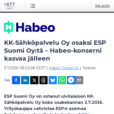
KIRJAUDU
KK-Sähköpalvelu Oy osaksi ESP
Suomi Oy:tä – Habeo-konserni
kasvaa jälleen
3.7.2026 08:02:28 EEST
|
Habeo Group Oy
|
Tiedote
Jaa
ESP Suomi Oy on ostanut ulvilalaisen KK-
Sähköpalvelu Oy koko osakekannan 2.7.2026.
Yrityskauppa vahvistaa ESP:n asemaa