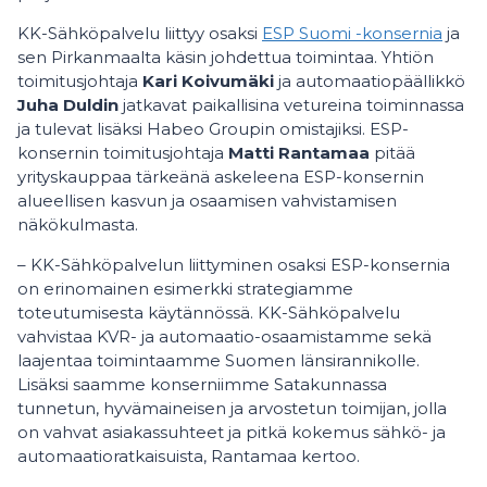
KK-Sähköpalvelu liittyy osaksi
ESP Suomi -konsernia
ja
sen Pirkanmaalta käsin johdettua toimintaa. Yhtiön
toimitusjohtaja
Kari Koivumäki
ja automaatiopäällikkö
Juha Duldin
jatkavat paikallisina vetureina toiminnassa
ja tulevat lisäksi Habeo Groupin omistajiksi. ESP-
konsernin toimitusjohtaja
Matti Rantamaa
pitää
yrityskauppaa tärkeänä askeleena ESP-konsernin
alueellisen kasvun ja osaamisen vahvistamisen
näkökulmasta.
– KK-Sähköpalvelun liittyminen osaksi ESP-konsernia
on erinomainen esimerkki strategiamme
toteutumisesta käytännössä. KK-Sähköpalvelu
vahvistaa KVR- ja automaatio-osaamistamme sekä
laajentaa toimintaamme Suomen länsirannikolle.
Lisäksi saamme konserniimme Satakunnassa
tunnetun, hyvämaineisen ja arvostetun toimijan, jolla
on vahvat asiakassuhteet ja pitkä kokemus sähkö- ja
automaatioratkaisuista, Rantamaa kertoo.