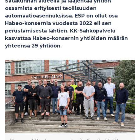
Satakunnan alueella ja laajentaa yhtiön
osaamista erityisesti teollisuuden
automaatioasennuksissa. ESP on ollut osa
Habeo-konsernia vuodesta 2022 eli sen
perustamisesta lähtien.
KK-Sähköpalvelu
kasvattaa Habeo-konsernin yhtiöiden määrän
yhteensä 29 yhtiöön.