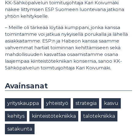
KK-Sähköpalvelun toimitusjohtaja Kari Koivumäki
näkee liittymisen ESP Suomeen luontevana jatkona
yhtiön kehitykselle.
– Meille oli tärkeää löytää kumppani, jonka kanssa
toimintamme voi jatkua nykyisellä porukalla ja lähellä
asiakkaitamme. ESP:n ja Habeon kanssa saamme
vahvemmat hartiat toiminnan kehittämiseen sekä
mahdollisuuden kasvattaa osaamistamme osana
laajempaa kiinteistötekniikan konsernia, sanoo KK-
Sähköpalvelun toimitusjohtaja Kari Koivumäki.
Avainsanat
yrityskauppa
yhteistyö
strategia
kasvu
kehitys
kiinteistötekniikka
talotekniikka
satakunta