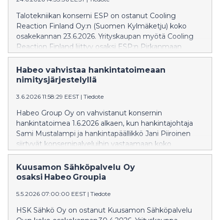
Talotekniikan konserni ESP on ostanut Cooling
Reaction Finland Oy:n (Suomen Kylmäketju) koko
osakekannan 23.6.2026. Yrityskaupan myötä Cooling
Reaction Finland liittyy osaksi ESP:n Pirkanmaan
alueella toimivaa organisaatiota ja jatkaa toimintaansa
omalla nimellään ja henkilöstöllään kuten ennenkin.
Habeo vahvistaa hankintatoimeaan
nimitysjärjestelyllä
3.6.2026 11:58:29 EEST
|
Tiedote
Habeo Group Oy on vahvistanut konsernin
hankintatoimea 1.6.2026 alkaen, kun hankintajohtaja
Sami Mustalampi ja hankintapäällikkö Jani Piiroinen
siirtyvät konsernipalveluihin vastaamaan koko
konsernin hankinnasta.
Kuusamon Sähköpalvelu Oy
osaksi Habeo Groupia
5.5.2026 07:00:00 EEST
|
Tiedote
HSK Sähkö Oy on ostanut Kuusamon Sähköpalvelu