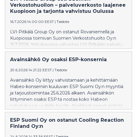
Verkostohuollon – palveluverkosto laajenee
Kuopioon ja tarjonta vahvistuu Oulussa
16.7.2026 14:00:00 EEST
|
Tiedote
LVI-Pitkälä Group Oy on ostanut Rovaniemellä ja
Kuopiossa toimivan Suomen Verkostohuolto Oy:n
15.7.2026. Yrityskauppa vahvistaa LVI-Pitkälän palvelu-
ja huoltoliiketoimintaa laajentaen yhtiön toiminnan
Kuopioon ja tuoden Habeo Groupiin noin 30 uutta
Avainsähkö Oy osaksi ESP-konsernia
ammattilaista. Yhteisen kasvun ensimmäinen
konkreettinen askel otetaan elokuussa Oulussa, missä
29.6.2026 14:21:22 EEST
|
Tiedote
Suomen Verkostohuolto aloittaa toiminnan uuden
Avainsähkö Oy liittyy vahvistamaan ja kehittämään
toimipisteen voimin.
Habeo-konserniin kuuluvan ESP Suomi Oy:n myyntiä
ja tarjoustoimintaa 25.6.2026 alkaen. Avainsähkön
liittyminen osaksi ESP:tä nostaa koko Habeon
palvelukyvyn uudelle tasolle. Asiakkaat saavat entistä
vahvemman kumppanin rinnalleen jo hankkeiden
alkuvaiheista lähtien.
ESP Suomi Oy on ostanut Cooling Reaction
Finland Oy:n
24.6.2026 14:33:36 EEST
|
Tiedote