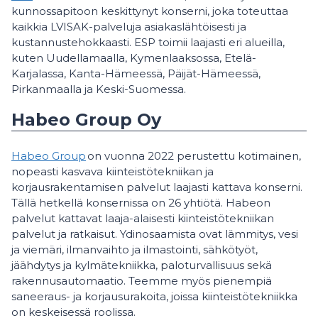
kunnossapitoon keskittynyt konserni, joka toteuttaa
kaikkia LVISAK-palveluja asiakaslähtöisesti ja
kustannustehokkaasti. ESP toimii laajasti eri alueilla,
kuten Uudellamaalla, Kymenlaaksossa, Etelä-
Karjalassa, Kanta-Hämeessä, Päijät-Hämeessä,
Pirkanmaalla ja Keski-Suomessa.
Habeo Group Oy
Habeo Group
on vuonna 2022 perustettu kotimainen,
nopeasti kasvava kiinteistötekniikan ja
korjausrakentamisen palvelut laajasti kattava konserni.
Tällä hetkellä konsernissa on 26 yhtiötä. Habeon
palvelut kattavat laaja-alaisesti kiinteistötekniikan
palvelut ja ratkaisut. Ydinosaamista ovat lämmitys, vesi
ja viemäri, ilmanvaihto ja ilmastointi, sähkötyöt,
jäähdytys ja kylmätekniikka, paloturvallisuus sekä
rakennusautomaatio. Teemme myös pienempiä
saneeraus- ja korjausurakoita, joissa kiinteistötekniikka
on keskeisessä roolissa.