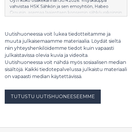
Oy:n koko osakekannan 30.4.2026. Yrityskauppa
vahvistaa HSK Sähkön ja sen emoyhtiön, Habeo
Groupin, asemaa laajentaen konsernin sähköurakoinnin
ja huoltopalveluiden tarjontaa sekä osaamista erityisesti
Pohjois-Pohjanmaalla, Koillismaalla ja Lapissa.
Uutishuoneessa voit lukea tiedotteitamme ja
muuta julkaisemaamme materiaalia. Löydät sieltä
niin yhteyshenkilöidemme tiedot kuin vapaasti
julkaistavissa olevia kuvia ja videoita.
Uutishuoneessa voit nähdä myös sosiaalisen median
sisältöjä. Kaikki tiedotepalvelussa julkaistu materiaali
on vapaasti median käytettävissä.
TUTUSTU UUTISHUONEESEEMME