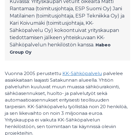
Kuvassa: Yrityskaupan veturit oikealta Matti
Rantamaa (toimitusjohtaja, ESP Suomi Oy) Jani
Matilainen (toimitusjohtaja, ESP Tekniikka Oy) ja
Kari Koivumäki (toimitusjohtaja, KK-
Sähköpalvelu Oy) kokoontuivat yrityskaupan
tiedottamisen jälkeen yhteiskuvaan KK-
Sähköpalvelun henkilöstön kanssa.
Habeo
Group Oy
Vuonna 2005 perustettu
KK-Sähköpalvelu
palvelee
asiakkaitaan laajasti Satakunnan alueella. Yhtiön
palveluihin kuuluvat muun muassa sähköurakointi,
sähköasennukset, huolto- ja palvelutyöt sekä
automaatioasennukset erityisesti teollisuuden
tarpeisiin. KK-Sähköpalvelu työllistää noin 20 henkilöä,
ja sen liikevaihto on noin 3 miljoonaa euroa.
Yrityskauppa ei vaikuta KK-Sähköpalvelun
henkilöstöön, sen toimintaan tai käynnissä oleviin
projekteihin.