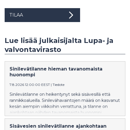
TILAA
Lue lisää julkaisijalta Lupa- ja
valvontavirasto
Sinilevätilanne hieman tavanomaista
huonompi
7.8.2026 12:00:00 EEST
|
Tiedote
Sinilevätilanne on heikentynyt sekä sisävesillä että
rannikkoalueilla. Sinilevähavaintojen määrä on kasvanut
kesän aiempiin viikkoihin verrattuna, ja tilanne on
ajankohtaan nähden tavanomaista huonompi.
Sisävesien sinilevätilanne ajankohtaan