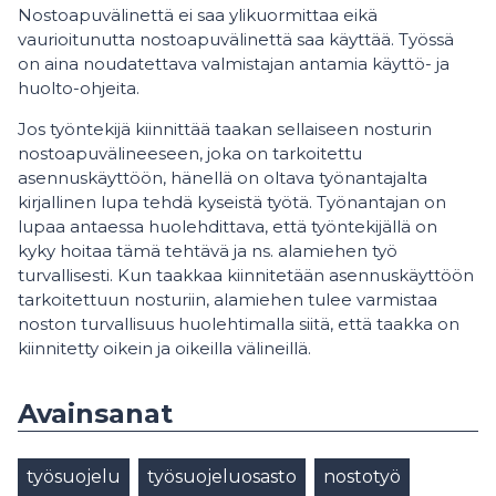
Nostoapuvälinettä ei saa ylikuormittaa eikä
vaurioitunutta nostoapuvälinettä saa käyttää. Työssä
on aina noudatettava valmistajan antamia käyttö- ja
huolto-ohjeita.
Jos työntekijä kiinnittää taakan sellaiseen nosturin
nostoapuvälineeseen, joka on tarkoitettu
asennuskäyttöön, hänellä on oltava työnantajalta
kirjallinen lupa tehdä kyseistä työtä. Työnantajan on
lupaa antaessa huolehdittava, että työntekijällä on
kyky hoitaa tämä tehtävä ja ns. alamiehen työ
turvallisesti. Kun taakkaa kiinnitetään asennuskäyttöön
tarkoitettuun nosturiin, alamiehen tulee varmistaa
noston turvallisuus huolehtimalla siitä, että taakka on
kiinnitetty oikein ja oikeilla välineillä.
Avainsanat
työsuojelu
työsuojeluosasto
nostotyö