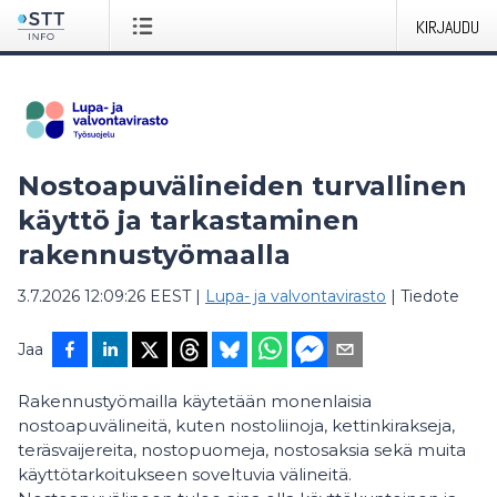
KIRJAUDU
Nostoapuvälineiden turvallinen
käyttö ja tarkastaminen
rakennustyömaalla
3.7.2026 12:09:26 EEST
|
Lupa- ja valvontavirasto
|
Tiedote
Jaa
Rakennustyömailla käytetään monenlaisia
nostoapuvälineitä, kuten nostoliinoja, kettinkirakseja,
teräsvaijereita, nostopuomeja, nostosaksia sekä muita
käyttötarkoitukseen soveltuvia välineitä.