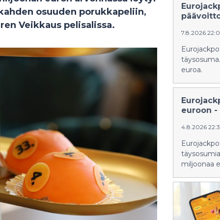
Eurojack
 kahden osuuden porukkapeliin,
päävoitt
ren Veikkaus pelisalissa.
7.8.2026 22:
Eurojackpot
täysosuma. 
euroa.
Eurojack
euroon - 
4.8.2026 22:
Eurojackpoti
täysosumia.
miljoonaa e