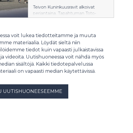
Teivon Kuninkuusravit alkoivat
perjantaina. Tapahtuman Toto-
pelivaihto kasvoi perjantain osalta
peräti 30 prosenttia viime vuoden
Kuninkuusravien perjantaihin
ssa voit lukea tiedotteitamme ja muuta
verrattuna.
me materiaalia. Löydät sieltä niin
löidemme tiedot kuin vapaasti julkaistavissa
 ja videoita. Uutishuoneessa voit nähdä myös
median sisältöjä. Kaikki tiedotepalvelussa
teriaali on vapaasti median käytettävissä.
U UUTISHUONEESEEMME