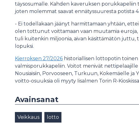
täysosumalle. Kahden kaveruksen porukkapeliin t
joten molemmat saavat ennätyssuuresta potista 4
- Ei todellakaan jäänyt harmittamaan yhtään, ette
olen tottunut voittamaan vaan muutamia euroja, nii
tuli kuitenkin miljoonia, aivan käsittämätön juttu,
lopuksi.
Kierroksen 27/2026
historiallisen lottopotin to
valmisporukkapeliin. Voitot menivät nettipelaajill
Nousiaisiin, Porvooseen, Turkuun, Kokemäelle ja Yl
voitto-osuuksia oli myyty Iisalmen Torin R-Kioski
Avainsanat
Veikkaus
lotto