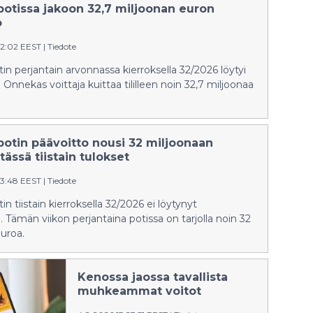
potissa jakoon 32,7 miljoonan euron
o
02:02 EEST
|
Tiedote
in perjantain arvonnassa kierroksella 32/2026 löytyi
Onnekas voittaja kuittaa tililleen noin 32,7 miljoonaa
potin päävoitto nousi 32 miljoonaan
tässä tiistain tulokset
33:48 EEST
|
Tiedote
n tiistain kierroksella 32/2026 ei löytynyt
 Tämän viikon perjantaina potissa on tarjolla noin 32
uroa.
Kenossa jaossa tavallista
muhkeammat voitot