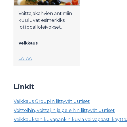
Voittajakahvien antimiin
kuuluvat esimerkiksi
lottopalloleivokset.
Veikkaus
LATAA
Linkit
Veikkaus Groupiin liittyvät uutiset
Voittoihin, voittajiin ja peleihin liittyvät uutiset
Veikkauksen kuvapankin kuvia voi vapaasti käyttää 