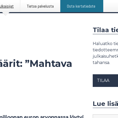
ulkaisijat
Tietoa palvelusta
Osta kertatiedote
Tilaa t
Haluatko tie
tiedotteemme
julkaisuhetk
äärit: ”Mahtava
tahansa.
TILAA
Lue lis
miljoonan euron arvonnassa löytyi