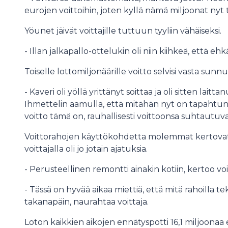
eurojen voittoihin, joten kyllä nämä miljoonat nyt
Yöunet jäivät voittajille tuttuun tyyliin vähäiseksi.
- Illan jalkapallo-ottelukin oli niin kiihkeä, että ehk
Toiselle lottomiljonäärille voitto selvisi vasta sun
- Kaveri oli yöllä yrittänyt soittaa ja oli sitten laitta
Ihmettelin aamulla, että mitähän nyt on tapahtunu
voitto tämä on, rauhallisesti voittoonsa suhtautuv
Voittorahojen käyttökohdetta molemmat kertovat v
voittajalla oli jo jotain ajatuksia.
- Perusteellinen remontti ainakin kotiin, kertoo vo
- Tässä on hyvää aikaa miettiä, että mitä rahoilla te
takanapäin, naurahtaa voittaja.
Loton kaikkien aikojen ennätyspotti 16,1 miljoona