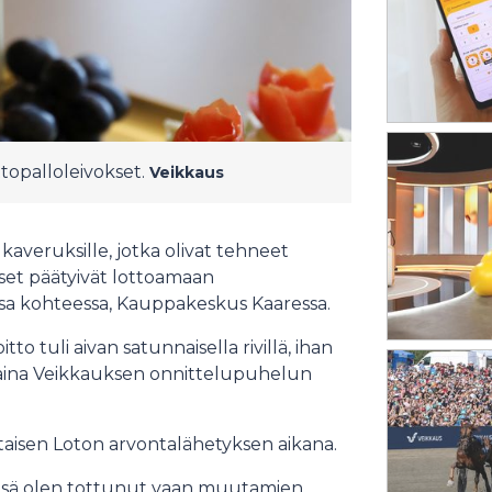
topalloleivokset.
Veikkaus
averuksille, jotka olivat tehneet
kset päätyivät lottoamaan
sa kohteessa, Kauppakeskus Kaaressa.
to tuli aivan satunnaisella rivillä, ihan
ntaina Veikkauksen onnittelupuhelun
antaisen Loton arvontalähetyksen aikana.
ensä olen tottunut vaan muutamien