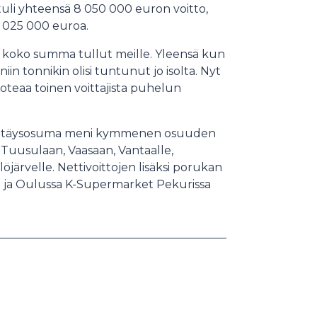
uli yhteensä 8 050 000 euron voitto,
 025 000 euroa.
i koko summa tullut meille. Yleensä kun
n tonnikin olisi tuntunut jo isolta. Nyt
 toteaa toinen voittajista puhelun
inen täysosuma meni kymmenen osuuden
e Tuusulaan, Vaasaan, Vantaalle,
öjärvelle. Nettivoittojen lisäksi porukan
ssa ja Oulussa K-Supermarket Pekurissa