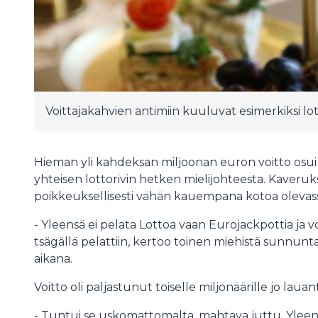
Voittajakahvien antimiin kuuluvat esimerkiksi lot
Hieman yli kahdeksan miljoonan euron voitto osui k
yhteisen lottorivin hetken mielijohteesta. Kaveru
poikkeuksellisesti vähän kauempana kotoa olevas
- Yleensä ei pelata Lottoa vaan Eurojackpottia ja voit
tsägällä pelattiin, kertoo toinen miehistä sunnu
aikana.
Voitto oli paljastunut toiselle miljonäärille jo lau
- Tuntui se uskomattomalta, mahtava juttu. Yle