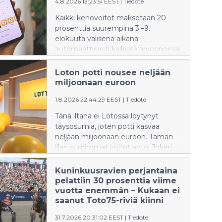
4.8.2026 13:23:51 EEST
|
Tiedote
Kaikki kenovoitot maksetaan 20
prosenttia suurempina 3.–9.
elokuuta välisenä aikana
automaattisesti kaikissa arvonnoissa,
kaikilla kenotasoilla ja kaikissa
pelimuodoissa.
Loton potti nousee neljään
miljoonaan euroon
1.8.2026 22:44:29 EEST
|
Tiedote
Tänä iltana ei Lotossa löytynyt
täysosumia, joten potti kasvaa
neljään miljoonaan euroon. Tämän
illan suurimmat voitot antoi Jokeri.
Kuninkuusravien perjantaina
pelattiin 30 prosenttia viime
vuotta enemmän – Kukaan ei
saanut Toto75-riviä kiinni
31.7.2026 20:31:02 EEST
|
Tiedote