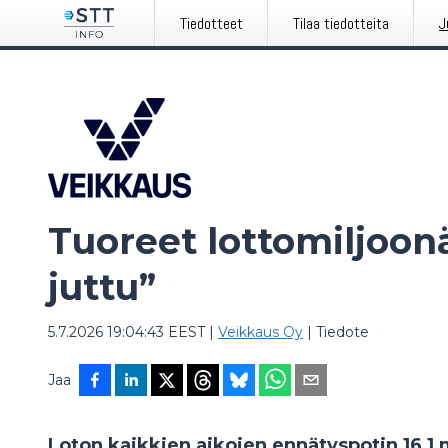
Tiedotteet
Tilaa tiedotteita
J
Tuoreet lottomiljoon
juttu”
5.7.2026 19:04:43 EEST
|
Veikkaus Oy
|
Tiedote
Jaa
Loton kaikkien aikojen ennätyspotin 16,1 