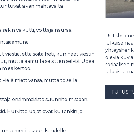
 tuntuvat aivan mahtavalta.
ä sekin vaikutti, voittaja nauraa.
Uutishuonee
nuntaiaamuna.
julkaisemaam
yhteyshenki
nut viestiä, että soita heti, kun näet viestin.
olevia kuvia
t, mutta aamulla se sitten selvisi. Upea
sosiaalisen 
a mies kertoo.
julkaistu ma
ielä miettivänsä, mutta toisella
TUTUST
ittaja ensimmäisistä suunnitelmistaan.
kisi. Hurvitteluajat ovat kuitenkin jo
a euroa meni jakoon kahdelle