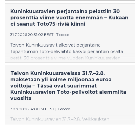
Kuninkuusravien perjantaina pelattiin 30
prosenttia viime vuotta enemmän – Kukaan
ei saanut Toto75-riviä kiinni
31.7.2026 20:31:02 EEST
|
Tiedote
Teivon Kuninkuusravit alkoivat perjantaina.
Tapahtuman Toto-pelivaihto kasvoi perjantain osalta
peräti 30 prosenttia viime vuoden Kuninkuusravien
perjantaihin verrattuna.
Teivon Kuninkuusraveissa 31.7.–2.8.
maksetaan yli kolme miljoonaa euroa
voittoja – Tässä ovat suurimmat
Kuninkuusravien Toto-pelivoitot aiemmilta
vuosilta
30.7.2026 14:00:31 EEST
|
Tiedote
Teivon Kuninkuusravien 31.7.–2.8. Veikkauksen
kohteisiin pelataan Toto-pelejä useilla miljoonilla
euroilla. Voittoja maksetaan pelaajille yli kolme
miljoonaa euroa. Kuninkuusravien historiassa on