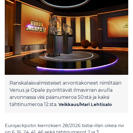
Ranskalaisvalmisteiset arvontakoneet nimiltään
Venus ja Opale pyörittävät ilmavirran avulla
arvonnassa viisi päänumeroa 50:stä ja kaksi
tähtinumeroa 12:sta.
Veikkaus/Mari Lehtisalo
Eurojackpotin kierroksen 28/2026 tiistai-illan oikea rivi
on 6, 16, 24, 41, 46 sekä tähtinumerot 2 ja 3.