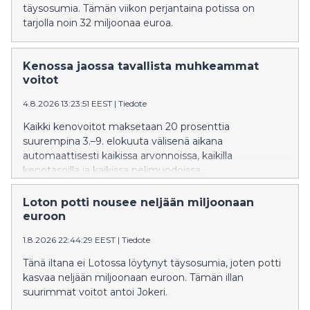
täysosumia. Tämän viikon perjantaina potissa on
tarjolla noin 32 miljoonaa euroa.
Kenossa jaossa tavallista muhkeammat
voitot
4.8.2026 13:23:51 EEST
|
Tiedote
Kaikki kenovoitot maksetaan 20 prosenttia
suurempina 3.–9. elokuuta välisenä aikana
automaattisesti kaikissa arvonnoissa, kaikilla
kenotasoilla ja kaikissa pelimuodoissa.
Loton potti nousee neljään miljoonaan
euroon
1.8.2026 22:44:29 EEST
|
Tiedote
Tänä iltana ei Lotossa löytynyt täysosumia, joten potti
kasvaa neljään miljoonaan euroon. Tämän illan
suurimmat voitot antoi Jokeri.