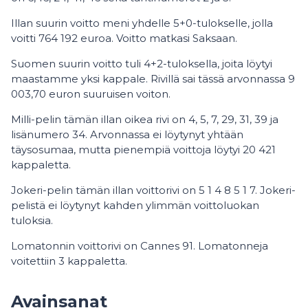
Illan suurin voitto meni yhdelle 5+0-tulokselle, jolla
voitti 764 192 euroa. Voitto matkasi Saksaan.
Suomen suurin voitto tuli 4+2-tuloksella, joita löytyi
maastamme yksi kappale. Rivillä sai tässä arvonnassa 9
003,70 euron suuruisen voiton.
Milli-pelin tämän illan oikea rivi on 4, 5, 7, 29, 31, 39 ja
lisänumero 34. Arvonnassa ei löytynyt yhtään
täysosumaa, mutta pienempiä voittoja löytyi 20 421
kappaletta.
Jokeri-pelin tämän illan voittorivi on 5 1 4 8 5 1 7. Jokeri-
pelistä ei löytynyt kahden ylimmän voittoluokan
tuloksia.
Lomatonnin voittorivi on Cannes 91. Lomatonneja
voitettiin 3 kappaletta.
Avainsanat