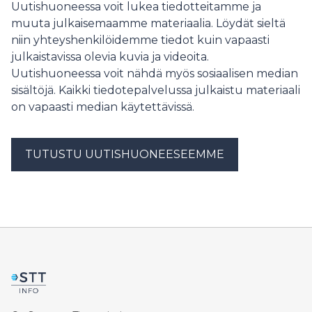
Uutishuoneessa voit lukea tiedotteitamme ja
voitettu suuria voittopotteja.
muuta julkaisemaamme materiaalia. Löydät sieltä
niin yhteyshenkilöidemme tiedot kuin vapaasti
julkaistavissa olevia kuvia ja videoita.
Uutishuoneessa voit nähdä myös sosiaalisen median
sisältöjä. Kaikki tiedotepalvelussa julkaistu materiaali
on vapaasti median käytettävissä.
TUTUSTU UUTISHUONEESEEMME