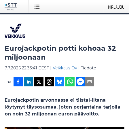
KIRJAUDU
Eurojackpotin potti kohoaa 32
miljoonaan
7.7.2026 22:33:41 EEST
|
Veikkaus Oy
|
Tiedote
Jaa
Eurojackpotin arvonnassa ei tiistai-iltana
löytynyt täysosumaa, joten perjantaina tarjolla
on noin 32 miljoonan euron päävoitto.