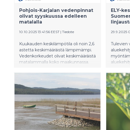
Pohjois-Karjalan vedenpinnat
ELY-kesk
olivat syyskuussa edelleen
Suomen
matalalla
linjaus
10.10.2025 13:41:56 EEST
|
Tiedote
29.9.2025 
Kuukauden keskilämpötila oli noin 2,6
Tulevien
astetta keskimääräistä lämpimämpi.
aluekehit
Vedenkorkeudet olivat keskimääräistä
myöntäm
matalammalla koko maakunnassa.
aluekehit
Pintaveden lämpötila oli kuun lopussa
kehyksen
keskimääräistä korkeammalla.
merkittäv
pienemm
myöntöva
tarkisti y
Suomen yr
vastaama