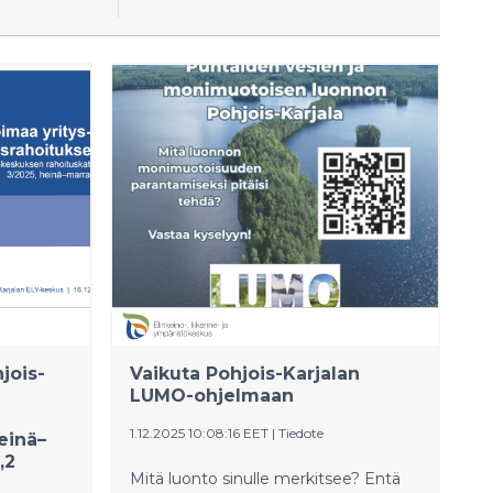
Kaikki
Tiedote
jois-
Vaikuta Pohjois-Karjalan
LUMO-ohjelmaan
1.12.2025 10:08:16 EET
|
Tiedote
einä–
,2
Mitä luonto sinulle merkitsee? Entä