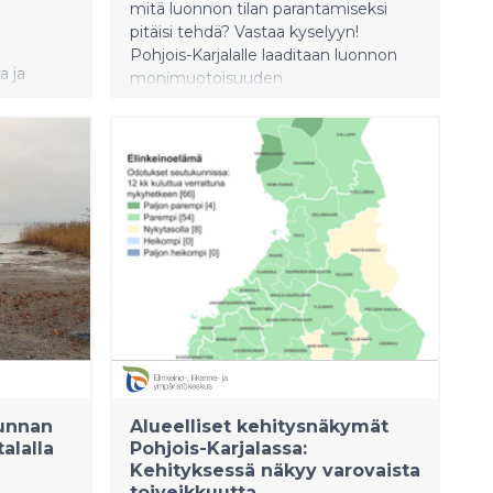
mitä luonnon tilan parantamiseksi
pitäisi tehdä? Vastaa kyselyyn!
Pohjois-Karjalalle laaditaan luonnon
a ja
monimuotoisuuden
toimeenpanosuunnitelmaa eli LUMO-
 euroa ja
ohjelmaa. Nyt on sinun
yli 800
mahdollisuutesi vaikuttaa sen
sisältöön.
ettiin
 euroa.
kunnan
Alueelliset kehitysnäkymät
alalla
Pohjois-Karjalassa:
Kehityksessä näkyy varovaista
toiveikkuutta