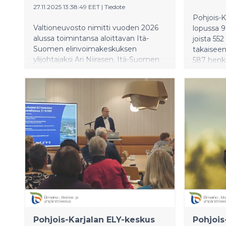
27.11.2025 13:38:49 EET
|
Tiedote
Pohjois-­K
Valtioneuvosto nimitti vuoden 2026
lopussa 9
alussa toimintansa aloittavan Itä-
joista 55
Suomen elinvoimakeskuksen
takaiseen
ylijohtajaksi Ari Niirasen. Itä-Suomen
587 henk
elinvoimakeskus muodostetaan
lomautuks
Etelä-Savon, Pohjois-Karjalan ja
4 %).
Pohjois-Savon ELY-keskuksista.
Elinvoimakeskuksiin siirtyy suurin osa
nykyisten ELY-keskusten tehtävistä.
Pohjois-Karjalan ELY-keskus
Pohjois