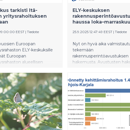
us tarkisti Itä-
ELY-keskuksen
 yritysrahoituksen
rakennusperintöavust
taan
haussa loka–marrasku
09:00:00 EEST
|
Tiedote
25.9.2025 12:47:49 EEST
|
Tiedote
 vuosien Euroopan
Nyt on hyvä aika valmistaut
ysrahaston ELY-keskuksille
tekemään
ät Euroopan
rakennusperintöavustuksen
ysrahaston alueellisen
hakemusta. Avustusten hak
 myöntövaltuudet ovat
päättyy 1.12.2025. Avustusta
ästi aiemmin ilmoitettuja
myöntää perinnekorjauksiin 
ät. Vähentyneen
sellaisten perinteisten
ltuuden vuoksi ELY-keskus
korjaustoimenpiteiden suunn
ritysrahoitusta ohjaavan Itä-
joilla edistetään rakennuksen
itysrahoitusstrategian
kulttuurihistoriallisten arvoje
an muuttunutta tilannetta.
säilymistä.