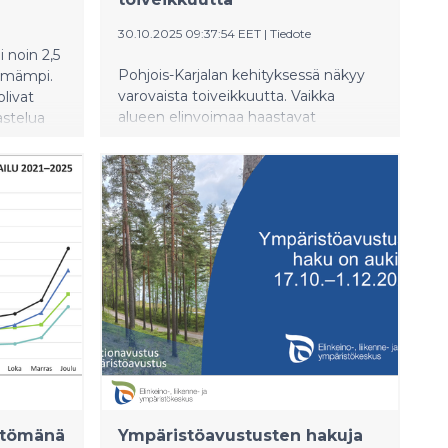
30.10.2025 09:37:54 EET
|
Tiedote
 noin 2,5
Pohjois-Karjalan kehityksessä näkyy
pimämpi.
varovaista toiveikkuutta. Vaikka
livat
alueen elinvoimaa haastavat
astelua
geopoliittinen epävakaus, korkea
ämpötilat
työttömyys ja väestörakenteen
ka
muutos, teknologiateollisuuden
eammalla.
näkymät ovat parantuneet ja uusia
investointeja on käynnissä.
Työpaikkojen puute on edelleen
merkittävä haaste, mutta odotukset
talouden käänteestä kohdistuvat
vuoteen 2026.
öttömänä
Ympäristöavustusten hakuja