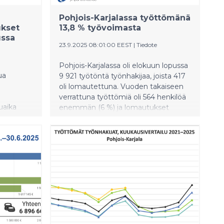
Pohjois-Karjalassa työttömänä
ukset
13,8 % työvoimasta
ussa
23.9.2025 08:01:00 EEST
|
Tiedote
Pohjois-­Karjalassa oli elokuun lopussa
ua
9 921 työtöntä työnhakijaa, joista 417
oli lomautettuna. Vuoden takaiseen
verrattuna työttömiä oli 564 henkilöä
uaika
enemmän (6 %) ja lomautukset
 voidaan
vähentyivät 40 henkilöllä ( 9 %).
ja
itteluun,
 ja sen
n