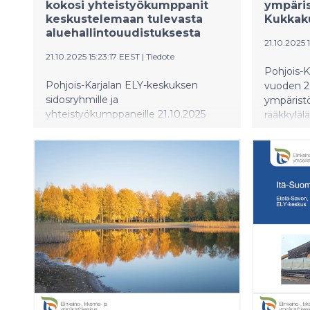
kokosi yhteistyökumppanit
ympäris
keskustelemaan tulevasta
Kukkak
aluehallintouudistuksesta
21.10.2025 
21.10.2025 15:23:17 EEST
|
Tiedote
Pohjois-K
Pohjois-Karjalan ELY-keskuksen
vuoden 2
sidosryhmille ja
ympäristö
yhteistyökumppaneille 21.10.2025
rääkkyläl
järjestämässä tilaisuudessa
tapahtumal
keskusteltiin vuoden 2026 alussa
Markku Ha
voimaan tulevasta valtion
perustei
aluehallinnon uudistuksesta ja uusien
esimerkil
virastojen perustamisesta.
kestävyy
Tilaisuuteen osallistui n. 70 henkeä
ympäristö
Pohjois-Karjalan kunnista,
maakuntaliitosta, muista
viranomaisista, mediasta,
oppilaitoksista, yrityksistä,
hyvinvointialueelta ja järjestöistä.