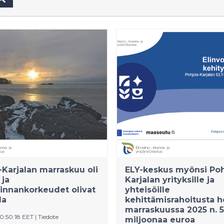
-Karjalan marraskuu oli
ELY-keskus myönsi Poh
 ja
Karjalan yrityksille ja
innankorkeudet olivat
yhteisöille
la
kehittämisrahoitusta h
marraskuussa 2025 n. 5
10:50:18 EET
|
Tiedote
miljoonaa euroa