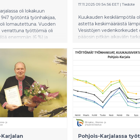
17.11.2025 09:54:56 EET
|
Tiedote
arjalassa oli lokakuun
Kuukauden keskilämpötila oli
 947 työtöntä työnhakijaa,
astetta keskimääräistä läm
2 oli lomautettuna. Vuoden
Vesistöjen vedenkorkeudet o
 verrattuna työttömiä oli
pääosin pitkän aikavälin tark
ilöä enemmän (6 %) ja
matalammalla. Pintaveden l
et kasvoivat 21 henkilöllä (
pysyivät kuun loppuun saak
ajankohdan keskiarvoa kork
-Karjalan
Pohjois-Karjalassa ty