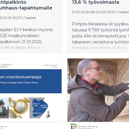
töpalkinto
13,6 % työvoimasta
uhhaus-tapahtumalle
21.10.2025 08:02:00 EEST
|
Tiedot
15:20:39 EEST
|
Tiedote
Pohjois-­Karjalassa oli syysku
arjalan ELY-keskus myönsi
lopussa 9 769 työtöntä työnh
025 maakunnallisen
joista 494 oli lomautettuna
palkinnon 21.10.2025
takaiseen verrattuna työttöm
äiselle Kukkakuhhaus-
henkilöä enemmän (6 %) ja
le ja sen järjestäjälle
lomautukset vähentyivät 6 he
loselle. Palkitsemisen
1 %).
na olivat muun muassa
linen toiminta ekologisen
den edistämisessä ja
tietoisuuden lisääminen.