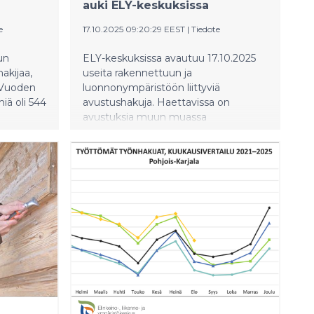
auki ELY-keskuksissa
e
17.10.2025 09:20:29 EEST
|
Tiedote
un
ELY-keskuksissa avautuu 17.10.2025
akijaa,
useita rakennettuun ja
. Vuoden
luonnonympäristöön liittyviä
iä oli 544
avustushakuja. Haettavissa on
avustuksia muun muassa
nkilöllä (
rakennusperinnön hoitoon,
luonnonhoitoon ja vesistöjen
kunnostamiseen. Hakuajat päättyvät
1.12.2025.