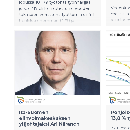
lopussa 10 179 työtöntä työnhakijaa,
Vedenkor
joista 717 oli lomautettuna. Vuoden
matalalla
takaiseen verrattuna työttömiä oli 411
suurilta o
henkilöä enemmän (4 %) ja
muodostu
lomautukset kasvoivat 16 henkilöllä (
vesistöis
2 %).
maakunnas
astetta 
Itä-Suomen
Pohjois
elinvoimakeskuksen
13,8 % 
ylijohtajaksi Ari Niiranen
25.11.2025