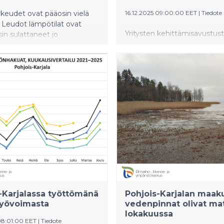
keudet ovat pääosin vielä
16.12.2025 09:00:00 EET
|
Tiedote
. Leudot lämpötilat ovat
Yritysten kehittämisavustust
sin sulattaneet jo
maaseudun yritysrahoitusta
neet jääkerrokset
myönnettiin yli 3,3 miljoonaa
sä. Kuukauden keskilämpötila
maatilojen investointitukea 
sa oli noin kaksi ja puoli
tuhatta euroa. Maaseudun
keskimääräistä lämpimämpi.
kehittämishankkeisiin myönn
tukea yhteensä yli miljoonaa
-Karjalassa työttömänä
Pohjois-Karjalan maa
työvoimasta
vedenpinnat olivat mat
lokakuussa
 08:01:00 EET
|
Tiedote