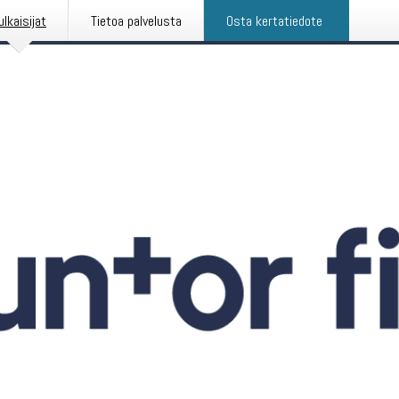
ulkaisijat
Tietoa palvelusta
Osta kertatiedote