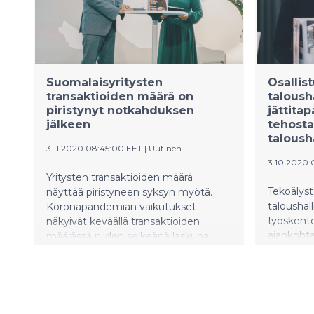
Suomalaisyritysten
Osallis
transaktioiden määrä on
taloush
piristynyt notkahduksen
jättita
jälkeen
tehosta
taloush
3.11.2020 08:45:00 EET
|
Uutinen
3.10.2020 
Yritysten transaktioiden määrä
Tekoälyst
näyttää piristyneen syksyn myötä.
taloushal
Koronapandemian vaikutukset
työskente
näkyivät keväällä transaktioiden
ajankohta
määrässä niiden selkeänä laskuna.
ohjelmist
Muutos ilmenee ohjelmistoyritys
Accountor
Accountor Finagon asiakasdatasta.
virtuaali
lähes 100