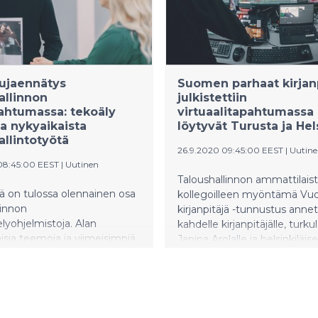
tujaennätys
Suomen parhaat kirjanp
allinnon
julkistettiin
pahtumassa: tekoäly
virtuaalitapahtumassa 
a nykyaikaista
löytyvät Turusta ja Hel
allintotyötä
26.9.2020 09:45:00 EEST
|
Uutin
08:45:00 EEST
|
Uutinen
Taloushallinnon ammattilais
ä on tulossa olennainen osa
kollegoilleen myöntämä Vu
linnon
kirjanpitäjä -tunnustus annet
lyohjelmistoja. Alan
kahdelle kirjanpitäjälle, turkul
isia teemoja ja viimeisimpiä
Janina Arolalle ja helsinkiläise
o-ominaisuuksia esiteltiin
Helena Hoville. Tunnustus jae
 Finagon Tilitoimistopäivä-
perjantaina virtuaalisesti järj
tapahtumassa, johon osallistui
Accountor Finagon
0 ammattilaista.
Tilitoimistopäivässä.