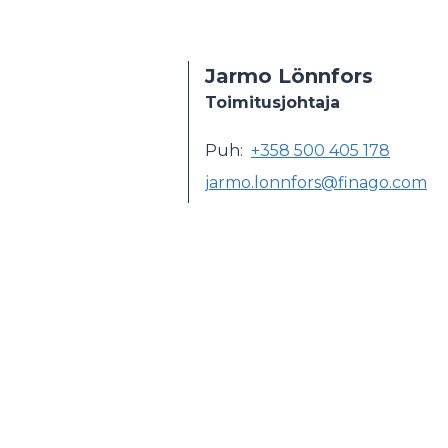
Jarmo Lönnfors
Toimitusjohtaja
Puh:
+358 500 405 178
jarmo.lonnfors@finago.com