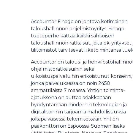
Accountor Finago on johtava kotimainen
taloushallinnon ohjelmistoyritys. Finago-
tuoteperhe kattaa kaikki sähköisen
taloushallinnon ratkaisut, joita pk-yritykset 
tilitoimistot tarvitsevat liiketoimintansa tuek
Accountor on talous- ja henkilöstöhallinno
ohjelmistoratkaisuihin sekä
ulkoistuspalveluihin erikoistunut konserni,
jonka palveluksessa on noin 2450
ammattilaista 7 maassa. Yhtiön toiminta-
ajatuksena on auttaa asiakkaitaan
hyödyntämään modernin teknologian ja
digitalisoinnin tarjoamia mahdollisuuksia
jokapäiväisessä tekemisessään. Yhtiön
pääkonttori on Espoossa. Suomen lisäksi