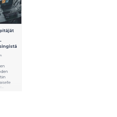
itäjät
-
singistä
en
ten
oden
tiin
aiselle
lle
ttiin
estetyssä