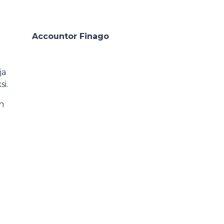
Accountor Finago
ja
si.
n