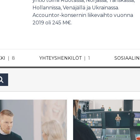
yhtiö toimii Ruotsissa, Norjassa, Tanskassa,
Hollannissa, Venäjällä ja Ukrainassa.
Accountor-konsernin liikevaihto vuonna
2019 oli 245 M€.
KI
8
YHTEYSHENKILÖT
1
SOSIAALI