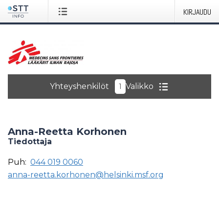
KIRJAUDU
Yhteyshenkilöt
Valikko
1
Anna-Reetta Korhonen
Tiedottaja
Puh:
044 019 0060
anna-reetta.korhonen@helsinki.msf.org