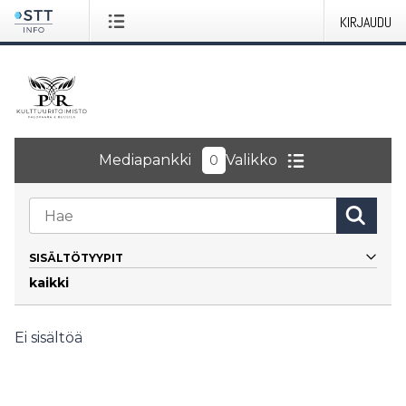
KIRJAUDU
Mediapankki
Valikko
0
SISÄLTÖTYYPIT
kaikki
Kaikki
Kuvat
Ei sisältöä
Logot
Dokumentit