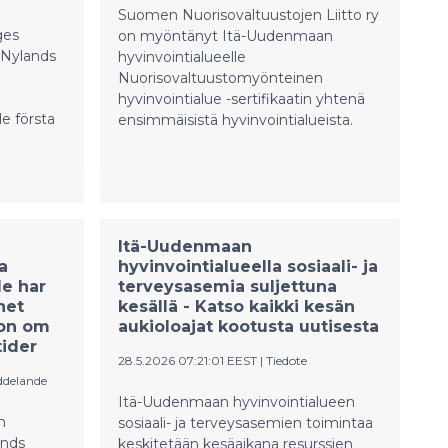
Suomen Nuorisovaltuustojen Liitto ry
ges
on myöntänyt Itä-Uudenmaan
a Nylands
hyvinvointialueelle
Nuorisovaltuustomyönteinen
hyvinvointialue -sertifikaatin yhtenä
e första
ensimmäisistä hyvinvointialueista.
Itä-Uudenmaan
a
hyvinvointialueella sosiaali- ja
e har
terveysasemia suljettuna
het
kesällä - Katso kaikki kesän
ion om
aukioloajat kootusta uutisesta
ider
28.5.2026 07:21:01 EEST
|
Tiedote
ddelande
Itä-Uudenmaan hyvinvointialueen
h
sosiaali- ja terveysasemien toimintaa
ands
keskitetään kesäaikana resurssien