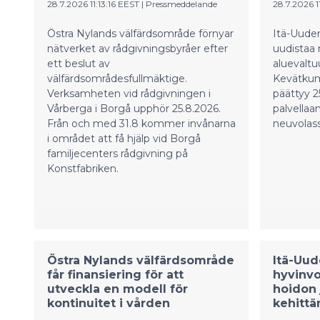
28.7.2026 11:13:16 EEST
|
Pressmeddelande
28.7.2026 1
Östra Nylands välfärdsområde förnyar
Itä-Uude
nätverket av rådgivningsbyråer efter
uudistaa
ett beslut av
aluevaltu
välfärdsområdesfullmäktige.
Kevätkum
Verksamheten vid rådgivningen i
päättyy 2
Vårberga i Borgå upphör 25.8.2026.
palvella
Från och med 31.8 kommer invånarna
neuvolass
i området att få hjälp vid Borgå
familjecenters rådgivning på
Konstfabriken.
Östra Nylands välfärdsområde
Itä-Uu
får finansiering för att
hyvinvo
utveckla en modell för
hoidon 
kontinuitet i vården
kehitt