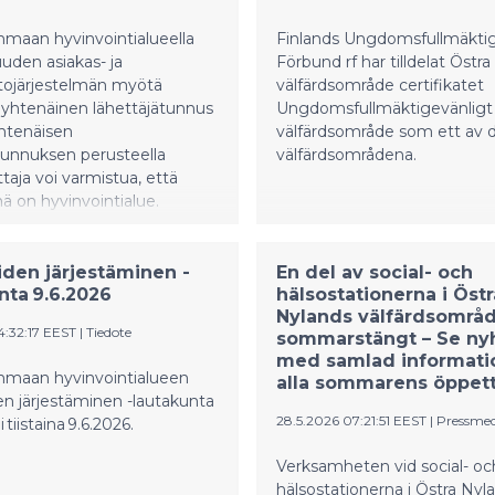
maan hyvinvointialueella
Finlands Ungdomsfullmäkti
uden asiakas- ja
Förbund rf har tilldelat Östr
etojärjestelmän myötä
välfärdsområde certifikatet
 yhtenäinen lähettäjätunnus
Ungdomsfullmäktigevänligt
htenäisen
välfärdsområde som ett av d
tunnuksen perusteella
välfärdsområdena.
taja voi varmistua, että
nä on hyvinvointialue.
iden järjestäminen -
En del av social- och
nta 9.6.2026
hälsostationerna i Östr
Nylands välfärdsområd
4:32:17 EEST
|
Tiedote
sommarstängt – Se ny
med samlad informat
lfärdsområde samlades till möte tisdagen 9.6.2026.
nmaan hyvinvointialueen
alla sommarens öppett
en järjestäminen -lautakunta
28.5.2026 07:21:51 EEST
|
Pressme
tiistaina 9.6.2026.
Verksamheten vid social- oc
hälsostationerna i Östra Nyl