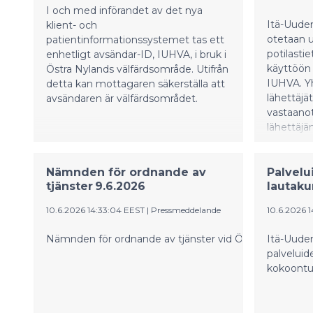
I och med införandet av det nya
Itä-Uuden
klient- och
otetaan u
patientinformationssystemet tas ett
potilasti
enhetligt avsändar-ID, IUHVA, i bruk i
käyttöön
Östra Nylands välfärdsområde. Utifrån
IUHVA. Y
detta kan mottagaren säkerställa att
lähettäjä
avsändaren är välfärdsområdet.
vastaanot
lähettäjä
Nämnden för ordnande av
Palvelu
tjänster 9.6.2026
lautaku
10.6.2026 14:33:04 EEST
|
Pressmeddelande
10.6.2026 1
Nämnden för ordnande av tjänster vid Östra Nylands vä
Itä-Uude
palveluid
kokoontui 