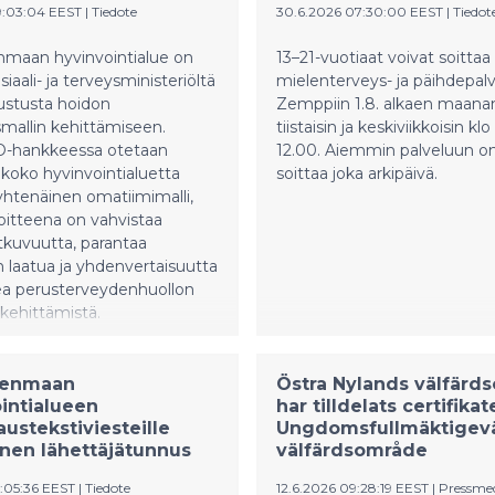
9:03:04 EEST
|
Tiedote
30.6.2026 07:30:00 EEST
|
Tiedot
nmaan hyvinvointialue on
13–21-vuotiaat voivat soitta
iaali- ja terveysministeriöltä
mielenterveys- ja päihdepal
ustusta hoidon
Zemppiin 1.8. alkaen maanan
mallin kehittämiseen.
tiistaisin ja keskiviikkoisin kl
-hankkeessa otetaan
12.00. Aiemmin palveluun on
koko hyvinvointialuetta
soittaa joka arkipäivä.
htenäinen omatiimimalli,
oitteena on vahvistaa
tkuvuutta, parantaa
n laatua ja yhdenvertaisuutta
ea perusterveydenhuollon
kehittämistä.
denmaan
Östra Nylands välfärd
intialueen
har tilldelats certifikat
austekstiviesteille
Ungdomsfullmäktigevä
nen lähettäjätunnus
välfärdsområde
1:05:36 EEST
|
Tiedote
12.6.2026 09:28:19 EEST
|
Pressme