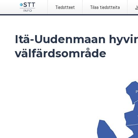
Tiedotteet
Tilaa tiedotteita
J
Itä-Uudenmaan hyvinv
välfärdsområde