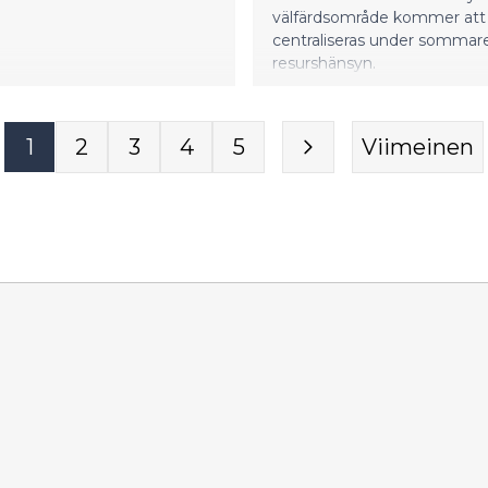
välfärdsområde kommer att
centraliseras under sommar
resurshänsyn.
1
2
3
4
5
Viimeinen