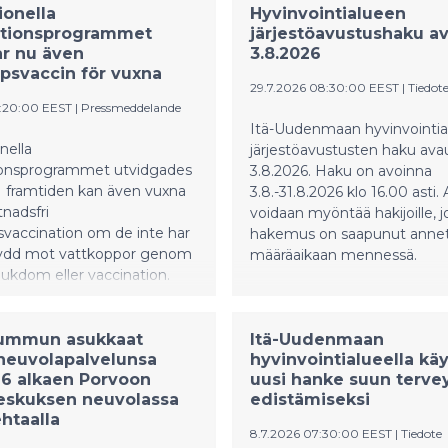
ionella
Hyvinvointialueen
ationsprogrammet
järjestöavustushaku a
r nu även
3.8.2026
psvaccin för vuxna
29.7.2026 08:30:00 EEST
|
Tiedot
2:20:00 EEST
|
Pressmeddelande
Itä-Uudenmaan hyvinvointi
nella
järjestöavustusten haku ava
ionsprogrammet utvidgades
3.8.2026. Haku on avoinna
 I framtiden kan även vuxna
3.8.-31.8.2026 klo 16.00 asti.
tnadsfri
voidaan myöntää hakijoille, j
vaccination om de inte har
hakemus on saapunut anne
ydd mot vattkoppor genom
määräaikaan mennessä.
sjukdom eller vaccination.
ummun asukkaat
Itä-Uudenmaan
neuvolapalvelunsa
hyvinvointialueella kä
26 alkaen Porvoon
uusi hanke suun terv
eskuksen neuvolassa
edistämiseksi
htaalla
8.7.2026 07:30:00 EEST
|
Tiedote