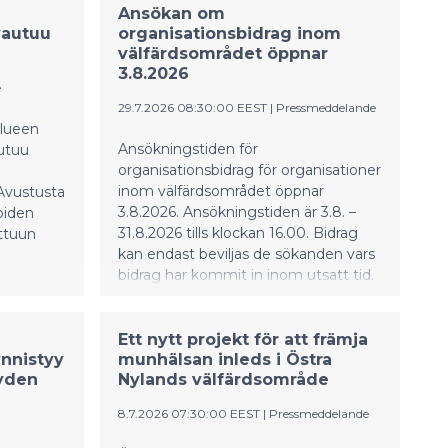
Ansökan om
vautuu
organisationsbidrag inom
välfärdsområdet öppnar
3.8.2026
e
29.7.2026 08:30:00 EEST
|
Pressmeddelande
alueen
Ansökningstiden för
utuu
organisationsbidrag för organisationer
inom välfärdsområdet öppnar
 Avustusta
3.8.2026. Ansökningstiden är 3.8. –
oiden
31.8.2026 tills klockan 16.00. Bidrag
ttuun
kan endast beviljas de sökanden vars
bidrag har kommit in inom utsatt tid.
Ett nytt projekt för att främja
ynnistyy
munhälsan inleds i Östra
eyden
Nylands välfärdsområde
8.7.2026 07:30:00 EEST
|
Pressmeddelande