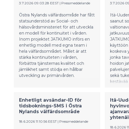
3.7.2026 09:03:28 EEST
|
Pressmeddelande
3.7.2026 0
Östra Nylands välfärdsområde har fått
Itä-Uude
statsunderstöd av Social- och
saanut sos
hälsovårdsministeriet för att utveckla
valtionav
en modell för kontinuitet i vården.
jatkuvuus
Inom projektet JATKUMO införs en
JATKUMO
enhetlig modell med egna team i
käyttöön 
hela välfärdsområdet. Målet är att
koskeva y
stärka kontinuiteten i vården,
jonka tav
förbättra tjänsternas kvalitet och
hoidon ja
jämlikhet samt stödja en hållbar
palveluje
utveckling av primärvården.
sekä tuk
kestävää 
Enhetligt avsändar-ID för
Itä-Uu
tidsboknings-SMS i Östra
hyvinvo
Nylands välfärdsområde
ajanvar
yhtenäi
18.6.2026 11:10:56 EEST
|
Pressmeddelande
18.6.2026 1