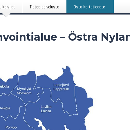
ulkaisijat
Tietoa palvelusta
Osta kertatiedote
ointialue – Östra Nyla