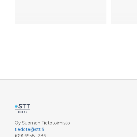
Oy Suomen Tietotoimisto
tiedote@stt.fi
(09) 6958 1286