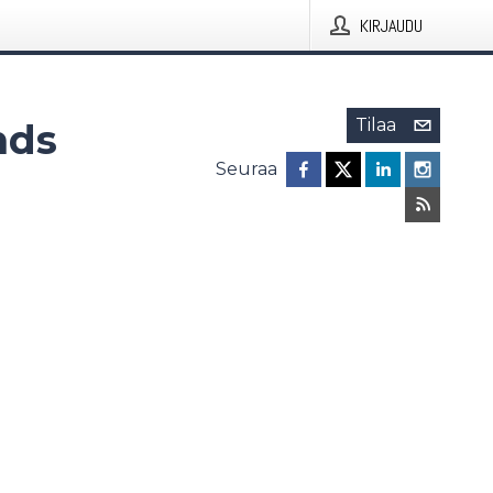
KIRJAUDU
Tilaa
nds
Seuraa