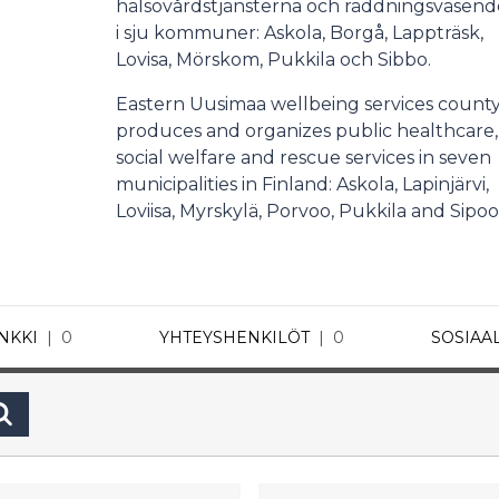
hälsovårdstjänsterna och räddningsväsend
i sju kommuner: Askola, Borgå, Lappträsk,
Lovisa, Mörskom, Pukkila och Sibbo.
Eastern Uusimaa wellbeing services count
produces and organizes public healthcare,
social welfare and rescue services in seven
municipalities in Finland: Askola, Lapinjärvi,
Loviisa, Myrskylä, Porvoo, Pukkila and Sipoo
NKKI
0
YHTEYSHENKILÖT
0
SOSIAA