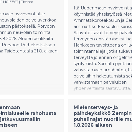
1:11:10 EEST
|
Tiedote
Itä-Uudenmaan hyvinvointia
nmaan hyvinvointialue
käynnistää yhteistyössä Met
 neuvoloiden palveluverkkoa
Ammattikorkeakoulun ja Cen
uston päätöksellä. Porvoon
ammattikorkeakoulun kanss
mun neuvolan toiminta
Saavutettavat terveyspalvel
5.8.2026. Alueen asukkaita
terveyden edistämiseksi -h
an Porvoon Perhekeskuksen
Hankkeen tavoitteena on l
a Taidetehtaalla 31.8. alkaen.
toimintamalleja, jotka tukev
terveyttä jo ennen ongelmi
syntymistä. Samalla pyritään
vahvistamaan omahoitoa, 
palveluihin hakeutumista se
vahvistamaan palveluiden
yhdenvertaista saatavuutta.
denmaan
Mielenterveys- ja
intialueelle rahoitusta
päihdeyksikkö Zempin
jatkuvuusmallin
puhelinajat nuorille m
ämiseen
1.8.2026 alkaen