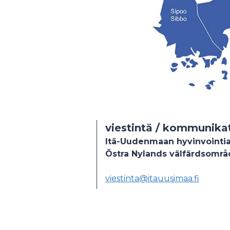
viestintä / kommunika
Itä-Uudenmaan hyvinvointia
Östra Nylands välfärdsomr
viestinta@itauusimaa.fi