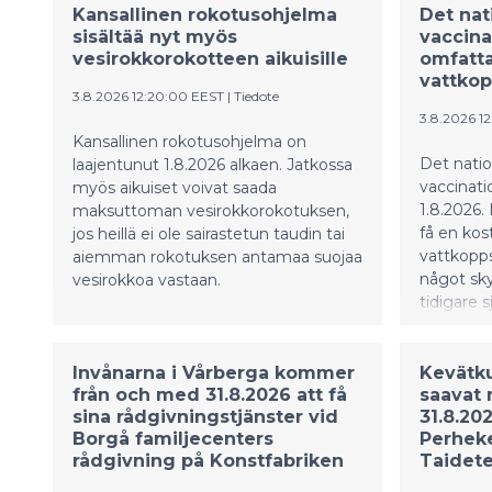
Kansallinen rokotusohjelma
Det nat
sisältää nyt myös
vaccin
vesirokkorokotteen aikuisille
omfatta
vattkop
3.8.2026 12:20:00 EEST
|
Tiedote
3.8.2026 1
Kansallinen rokotusohjelma on
Det natio
laajentunut 1.8.2026 alkaen. Jatkossa
vaccinat
myös aikuiset voivat saada
1.8.2026.
maksuttoman vesirokkorokotuksen,
få en kos
jos heillä ei ole sairastetun taudin tai
vattkopps
aiemman rokotuksen antamaa suojaa
något sk
vesirokkoa vastaan.
tidigare 
Invånarna i Vårberga kommer
Kevätk
från och med 31.8.2026 att få
saavat 
sina rådgivningstjänster vid
31.8.20
Borgå familjecenters
Perhek
rådgivning på Konstfabriken
Taidete