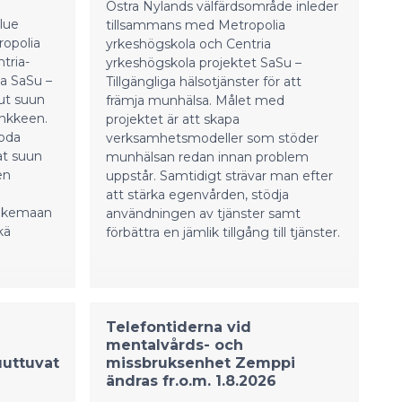
Östra Nylands välfärdsområde inleder
lue
tillsammans med Metropolia
ropolia
yrkeshögskola och Centria
tria-
yrkeshögskola projektet SaSu –
a SaSu –
Tillgängliga hälsotjänster för att
ut suun
främja munhälsa. Målet med
ankkeen.
projektet är att skapa
uoda
verksamhetsmodeller som stöder
at suun
munhälsan redan innan problem
en
uppstår. Samtidigt strävar man efter
att stärka egenvården, stödja
tukemaan
användningen av tjänster samt
kä
förbättra en jämlik tillgång till tjänster.
Telefontiderna vid
mentalvårds- och
uuttuvat
missbruksenhet Zemppi
ändras fr.o.m. 1.8.2026