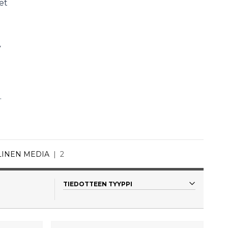
et
y
.
LINEN MEDIA
2
TIEDOTTEEN TYYPPI
Kaikki
Tiedote