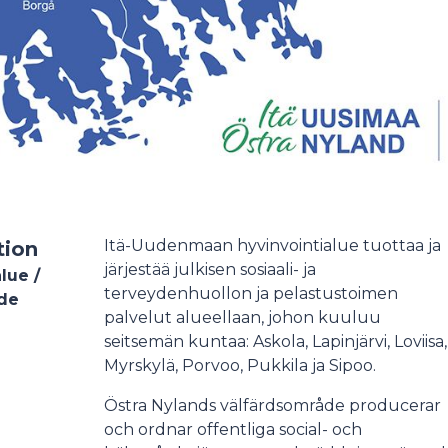
Itä-Uudenmaan hyvinvointialue tuottaa ja
tion
järjestää julkisen sosiaali- ja
lue /
terveydenhuollon ja pelastustoimen
åde
palvelut alueellaan, johon kuuluu
seitsemän kuntaa: Askola, Lapinjärvi, Loviisa,
Myrskylä, Porvoo, Pukkila ja Sipoo.
Östra Nylands välfärdsområde producerar
och ordnar offentliga social- och