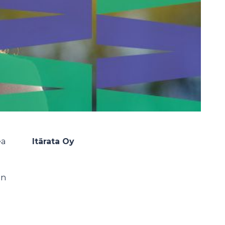
ea
Itärata Oy
en