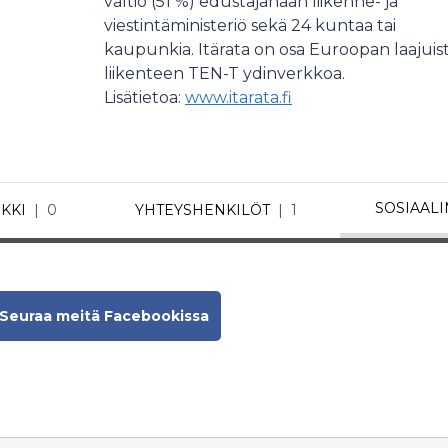
valtio (51 %) edustajanaan liikenne- ja
viestintäministeriö sekä 24 kuntaa tai
kaupunkia. Itärata on osa Euroopan laajuis
liikenteen TEN-T ydinverkkoa.
Lisätietoa:
www.itarata.fi
SOSIAAL
KKI
0
YHTEYSHENKILÖT
1
Seuraa meitä Facebookissa