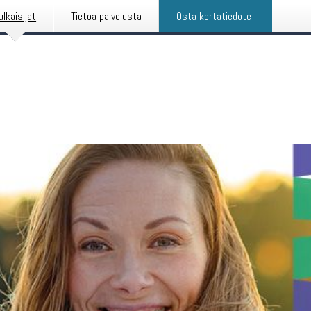
ulkaisijat
Tietoa palvelusta
Osta kertatiedote