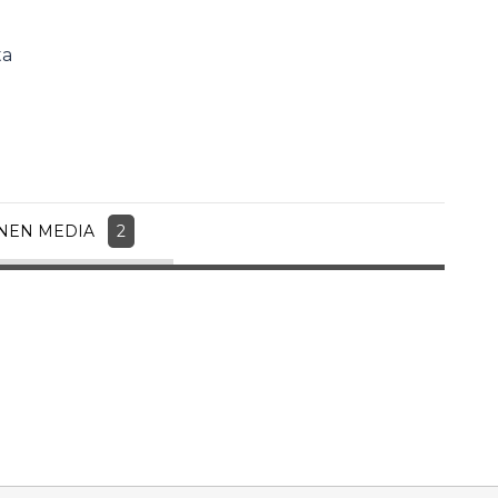
ta
INEN MEDIA
2