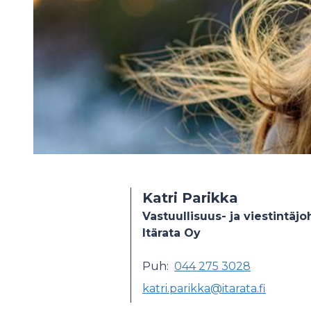
Katri Parikka
Vastuullisuus- ja viestintäjo
Itärata Oy
Puh:
044 275 3028
katri.parikka@itarata.fi