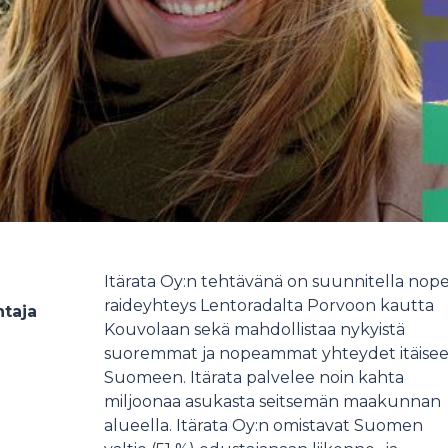
Itärata Oy:n tehtävänä on suunnitella nop
raideyhteys Lentoradalta Porvoon kautta
htaja
Kouvolaan sekä mahdollistaa nykyistä
suoremmat ja nopeammat yhteydet itäise
Suomeen. Itärata palvelee noin kahta
miljoonaa asukasta seitsemän maakunnan
alueella. Itärata Oy:n omistavat Suomen