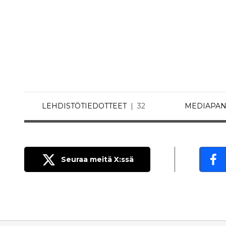
LEHDISTÖTIEDOTTEET
32
MEDIAPAN
Seuraa meitä X:ssä