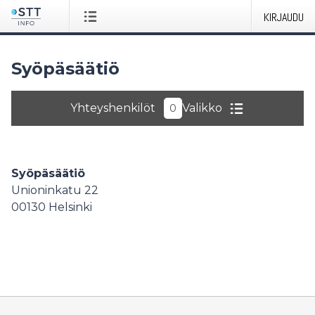
KIRJAUDU
Syöpäsäätiö
Yhteyshenkilöt
Valikko
0
Syöpäsäätiö
Unioninkatu 22
00130
Helsinki