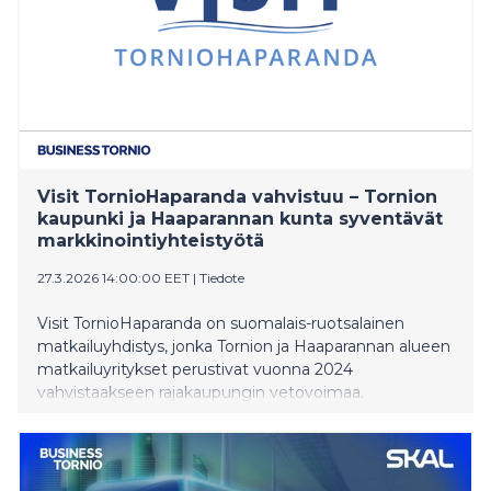
Visit TornioHaparanda vahvistuu – Tornion
kaupunki ja Haaparannan kunta syventävät
markkinointiyhteistyötä
27.3.2026 14:00:00 EET
|
Tiedote
Visit TornioHaparanda on suomalais-ruotsalainen
matkailuyhdistys, jonka Tornion ja Haaparannan alueen
matkailuyritykset perustivat vuonna 2024
vahvistaakseen rajakaupungin vetovoimaa.
Tavoitteena on lisätä alueen näkyvyyttä kotimaassa ja
kansainvälisesti sekä tuoda esiin kaksikielisen ja
kahden kulttuurin rajaseudun ainutlaatuiset elämykset.
Tornion kaupunki ja Business Tornio ovat sitoutuneet