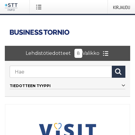
KIRJAUDU
Lehdistötiedotteet
Valikko
8
TIEDOTTEEN TYYPPI
Kaikki
Kutsu
Tiedote