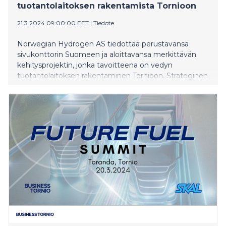
tuotantolaitoksen rakentamista Tornioon
21.3.2024 09:00:00 EET
|
Tiedote
Norwegian Hydrogen AS tiedottaa perustavansa
sivukonttorin Suomeen ja aloittavansa merkittävän
kehitysprojektin, jonka tavoitteena on vedyn
tuotantolaitoksen rakentaminen Tornioon. Strateginen
laajentuminen Suomeen mahdollistaa uuden
energiavaihtoehdon pohjoiselle teollisuudelle ja tarjoaa
mahdollisuuksia paikallisille toimijoille.