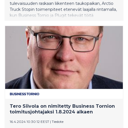
tulevaisuuden raskaan liikenteen taukopaikan, Arctio
Truck Stopin toimenpiteet etenevät laajalla rintamalla,
kun Business Tornio ja Plugit tekevät töitä
puhtaamman toimitusketjun puolesta.
Tero Siivola on nimitetty Business Tornion
toimitusjohtajaksi 1.8.2024 alkaen
16.4.2024 10:30:12 EEST
|
Tiedote