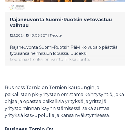
Rajaneuvonta Suomi-Ruotsin vetovastuu
vaihtuu
12.1.2024 15:43:06 EET
|
Tiedote
Rajaneuvonta Suomi-Ruotsin Päivi Koivupalo päättää
työuransa helmikuun lopussa. Uudeksi
koordinaattoriksi on valittu Riikka Juntti.
Business Tornio on Tornion kaupungin ja
paikallisten pk-yritysten omistama kehitysyhtiö, joka
ohjaa ja opastaa paikallisia yrityksiä ja yrittäjiä
yritystoiminnan käynnistämisessä, sekä auttaa
yrityksiä kasvupolulla ja kansainvälistymisessä.
Business Tornio Oy