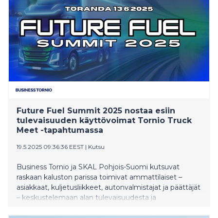
tukemaan Visit TornioHaparanda ry:n toimintaa sekä
toiminnallisesti että taloudellisesti.
Future Fuel Summit 2025 nostaa esiin
tulevaisuuden käyttövoimat Tornio Truck
Meet -tapahtumassa
19.5.2025 09:36:36 EEST
|
Kutsu
Business Tornio ja SKAL Pohjois-Suomi kutsuvat
raskaan kaluston parissa toimivat ammattilaiset –
asiakkaat, kuljetusliikkeet, autonvalmistajat ja päättäjät
– keskustelemaan alan tulevaisuudesta ja
vaihtoehtoisista käyttövoimista Future Fuel Summit -