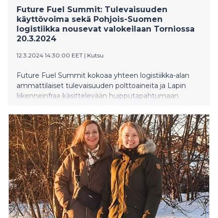
Future Fuel Summit: Tulevaisuuden
käyttövoima sekä Pohjois-Suomen
logistiikka nousevat valokeilaan Torniossa
20.3.2024
12.3.2024 14:30:00 EET
|
Kutsu
Future Fuel Summit kokoaa yhteen logistiikka-alan
ammattilaiset tulevaisuuden polttoaineita ja Lapin
liikenneinfraa käsittelevään huipputapahtumaan
Torniossa.