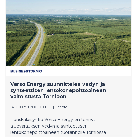
tilaisuuteen Torniossa 13.6.2025.
Verso Energy suunnittelee vedyn ja
synteettisen lentokonepolttoaineen
valmistusta Tornioon
14.2.2025 12:00:00 EET
|
Tiedote
Ranskalaisyhtiö Verso Energy on tehnyt
aluevarauksen vedyn ja synteettisen
lentokonepolttoaineen tuotannolle Torniossa