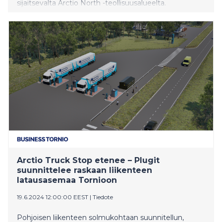
sijaitsevalta Arctio North -teollisuusalueelta.
Arctio Truck Stop etenee – Plugit
suunnittelee raskaan liikenteen
latausasemaa Tornioon
19.6.2024 12:00:00 EEST
|
Tiedote
Pohjoisen liikenteen solmukohtaan suunnitellun,