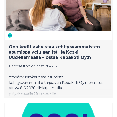
Onnikodit vahvistaa kehitysvammaisten
asumispalvelujaan Itä- ja Keski-
Uudellamaalla – ostaa Kepakoti Oy:n
9.6.2026 11:00:04 EEST
|
Tiedote
Ympärivuorokautista asumista
kehitysvammaisille tarjoavan Kepakoti Oy:n omistus
siirtyy 8.6.2026 allekirjoitetulla
yrityskaupalla Onnikodeille.
Yritysosto laajentaa Onnikotien palvelutarjontaa
kehitysvammaisten asumispalveluissa Itä- ja Keski-
Uudellamaalla.