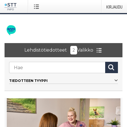
KIRJAUDU
Lehdistötiedotteet
Valikko
2
TIEDOTTEEN TYYPPI
Kaikki
Tiedote