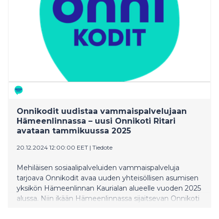
Onnikodit uudistaa vammaispalvelujaan
Hämeenlinnassa – uusi Onnikoti Ritari
avataan tammikuussa 2025
20.12.2024 12:00:00 EET
|
Tiedote
Mehiläisen sosiaalipalveluiden vammaispalveluja
tarjoava Onnikodit avaa uuden yhteisöllisen asumisen
yksikön Hämeenlinnan Kaurialan alueelle vuoden 2025
alussa. Niin ikään Hämeenlinnassa sijaitsevan Onnikoti
Perttulan toiminta päättyy vuodenvaihteessa 2024.