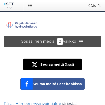
KIRJAUDU
Sosiaalinen media
Valikko
2
Seuraa meitä X:ssä
Seuraa meitä Facebookissa
Päijät-Hämeen hyvinvointialue
järjestää