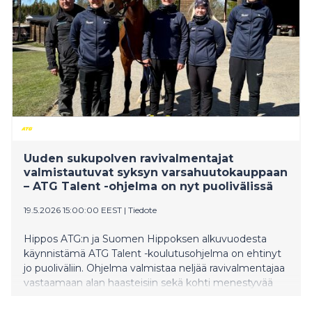
Uuden sukupolven ravivalmentajat
valmistautuvat syksyn varsahuutokauppaan
– ATG Talent -ohjelma on nyt puolivälissä
19.5.2026 15:00:00 EEST
|
Tiedote
Hippos ATG:n ja Suomen Hippoksen alkuvuodesta
käynnistämä ATG Talent -koulutusohjelma on ehtinyt
jo puoliväliin. Ohjelma valmistaa neljää ravivalmentajaa
vastaamaan alan haasteisiin sekä kohti menestyvää
yrittäjyyttä. Vuoden alussa käynnistyneen ATG Talentin