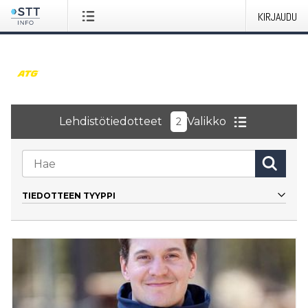
KIRJAUDU
Lehdistötiedotteet
Valikko
2
TIEDOTTEEN TYYPPI
Kaikki
Tiedote