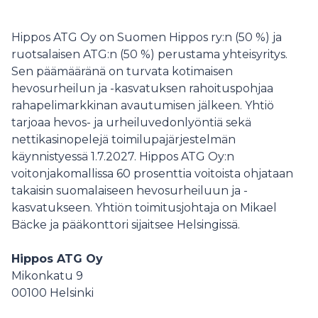
toinen intensiivinen tapaaminen pidettiin toukokuussa
Teivon raviradalla, jossa katseita suunnattiin muun
muassa jo syksyn Varsahuutokauppaan.
Hippos ATG Oy on Suomen Hippos ry:n (50 %) ja
ruotsalaisen ATG:n (50 %) perustama yhteisyritys.
Sen päämääränä on turvata kotimaisen
hevosurheilun ja -kasvatuksen rahoituspohjaa
rahapelimarkkinan avautumisen jälkeen. Yhtiö
tarjoaa hevos- ja urheiluvedonlyöntiä sekä
nettikasinopelejä toimilupajärjestelmän
käynnistyessä 1.7.2027. Hippos ATG Oy:n
voitonjakomallissa 60 prosenttia voitoista ohjataan
takaisin suomalaiseen hevosurheiluun ja -
kasvatukseen. Yhtiön toimitusjohtaja on Mikael
Bäcke ja pääkonttori sijaitsee Helsingissä.
Hippos ATG Oy
Mikonkatu 9
00100
Helsinki