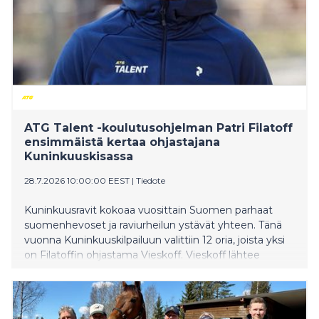
ATG Talent -koulutusohjelman Patri Filatoff
ensimmäistä kertaa ohjastajana
Kuninkuuskisassa
28.7.2026 10:00:00 EEST
|
Tiedote
Kuninkuusravit kokoaa vuosittain Suomen parhaat
suomenhevoset ja raviurheilun ystävät yhteen. Tänä
vuonna Kuninkuuskilpailuun valittiin 12 oria, joista yksi
on Filatoffin ohjastama Vieskoff. Vieskoff lähtee
kilpailun kahdelle ensimmäiselle matkalle takarivistä.