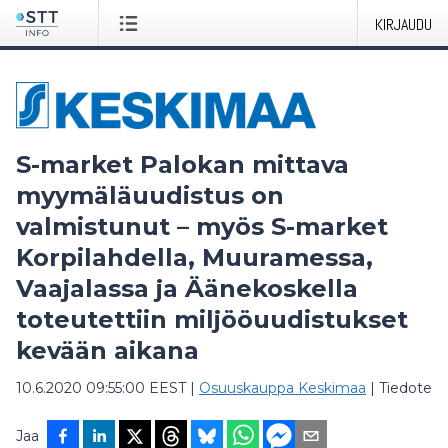
KIRJAUDU
S-market Palokan mittava
myymäläuudistus on
valmistunut – myös S-market
Korpilahdella, Muuramessa,
Vaajalassa ja Äänekoskella
toteutettiin miljööuudistukset
kevään aikana
10.6.2020 09:55:00 EEST
|
Osuuskauppa Keskimaa
|
Tiedote
Jaa