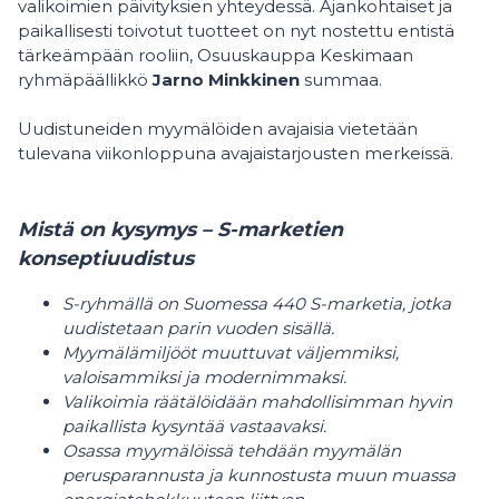
valikoimien päivityksien yhteydessä. Ajankohtaiset ja
paikallisesti toivotut tuotteet on nyt nostettu entistä
tärkeämpään rooliin, Osuuskauppa Keskimaan
ryhmäpäällikkö
Jarno Minkkinen
summaa.
Uudistuneiden myymälöiden avajaisia vietetään
tulevana viikonloppuna avajaistarjousten merkeissä.
Mistä on kysymys – S-marketien
konseptiuudistus
S-ryhmällä on Suomessa 440 S-marketia, jotka
uudistetaan parin vuoden sisällä.
Myymälämiljööt muuttuvat väljemmiksi,
valoisammiksi ja modernimmaksi.
Valikoimia räätälöidään mahdollisimman hyvin
paikallista kysyntää vastaavaksi.
Osassa myymälöissä tehdään myymälän
perusparannusta ja kunnostusta muun muassa