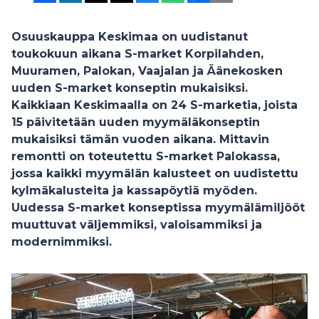
Osuuskauppa Keskimaa on uudistanut
toukokuun aikana S-market Korpilahden,
Muuramen, Palokan, Vaajalan ja Äänekosken
uuden S-market konseptin mukaisiksi.
Kaikkiaan Keskimaalla on 24 S-marketia, joista
15 päivitetään uuden myymäläkonseptin
mukaisiksi tämän vuoden aikana. Mittavin
remontti on toteutettu S-market Palokassa,
jossa kaikki myymälän kalusteet on uudistettu
kylmäkalusteita ja kassapöytiä myöden.
Uudessa S-market konseptissa myymälämiljööt
muuttuvat väljemmiksi, valoisammiksi ja
modernimmiksi.