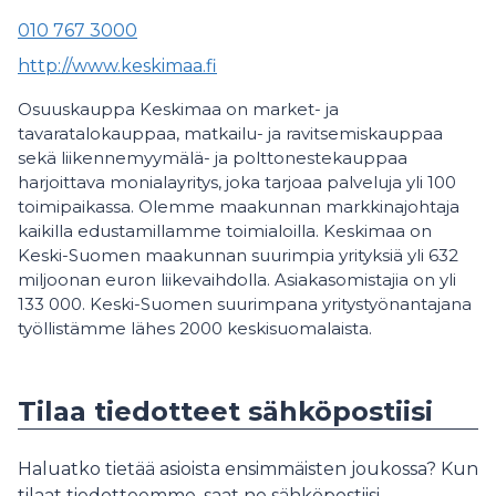
010 767 3000
http://www.keskimaa.fi
Osuuskauppa Keskimaa on market- ja
tavaratalokauppaa, matkailu- ja ravitsemiskauppaa
sekä liikennemyymälä- ja polttonestekauppaa
harjoittava monialayritys, joka tarjoaa palveluja yli 100
toimipaikassa. Olemme maakunnan markkinajohtaja
kaikilla edustamillamme toimialoilla. Keskimaa on
Keski-Suomen maakunnan suurimpia yrityksiä yli 632
miljoonan euron liikevaihdolla. Asiakasomistajia on yli
133 000. Keski-Suomen suurimpana yritystyönantajana
työllistämme lähes 2000 keskisuomalaista.
Tilaa tiedotteet sähköpostiisi
Haluatko tietää asioista ensimmäisten joukossa? Kun
tilaat tiedotteemme, saat ne sähköpostiisi