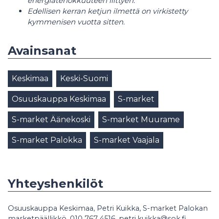
energiatehokkuuteen liittyen.
Edellisen kerran ketjun ilmettä on virkistetty
kymmenisen vuotta sitten.
Avainsanat
Keskimaa
Keski-Suomi
Osuuskauppa Keskimaa
S-market
S-market Äänekoski
S-market Muurame
S-market Palokka
S-market Vaajala
Yhteyshenkilöt
Osuuskauppa Keskimaa, Petri Kuikka, S-market Palokan
marketpäällikkö, 010 767 4516, petri.kuikka@sok.fi