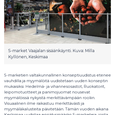
S-market Vaajalan sisäänkäynti. Kuva: Milla
Kyllönen, Keskimaa
S-marketien valtakunnallinen konseptiuudistus etenee
vauhdilla ja myymälöitä uudistetaan uuden konseptin
mukaisiksi. Hedelmä- ja vihannesosastot, Ruokatorit,
leipomotuotteet ja panimojuomat nousevat
myymälöissä nykyistä merkittävämpään rooliin.
Visuaalinen ilme raikastuu merkittävästi ja
myymäläkalusteita päivitetään. Tämän vuoden aikana
Keskimaa uudistaa ennätysmäärän S-marketeja, joista