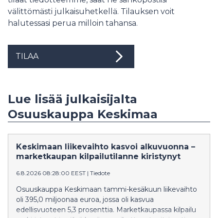
välittömästi julkaisuhetkellä. Tilauksen voit
halutessasi perua milloin tahansa.
TILAA
Lue lisää julkaisijalta
Osuuskauppa Keskimaa
Keskimaan liikevaihto kasvoi alkuvuonna –
marketkaupan kilpailutilanne kiristynyt
6.8.2026 08:28:00 EEST
|
Tiedote
Osuuskauppa Keskimaan tammi-kesäkuun liikevaihto
oli 395,0 miljoonaa euroa, jossa oli kasvua
edellisvuoteen 5,3 prosenttia. Marketkaupassa kilpailu