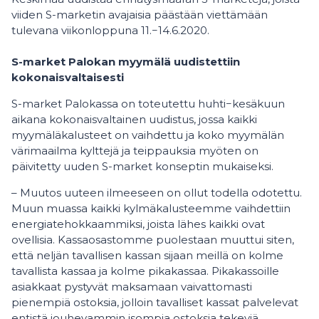
viiden S-marketin avajaisia päästään viettämään
tulevana viikonloppuna 11.−14.6.2020.
S-market Palokan myymälä uudistettiin
kokonaisvaltaisesti
S-market Palokassa on toteutettu huhti−kesäkuun
aikana kokonaisvaltainen uudistus, jossa kaikki
myymäläkalusteet on vaihdettu ja koko myymälän
värimaailma kylttejä ja teippauksia myöten on
päivitetty uuden S-market konseptin mukaiseksi.
– Muutos uuteen ilmeeseen on ollut todella odotettu.
Muun muassa kaikki kylmäkalusteemme vaihdettiin
energiatehokkaammiksi, joista lähes kaikki ovat
ovellisia. Kassaosastomme puolestaan muuttui siten,
että neljän tavallisen kassan sijaan meillä on kolme
tavallista kassaa ja kolme pikakassaa. Pikakassoille
asiakkaat pystyvät maksamaan vaivattomasti
pienempiä ostoksia, jolloin tavalliset kassat palvelevat
entistä jouhevammin isompia ostoksia tekeviä