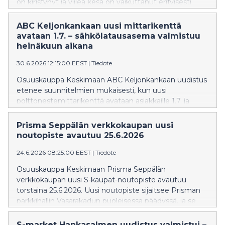
on kiristynyt ja viileä kesä on vaikuttanut erityisesti
mökkipaikkakuntien marketkauppojen myynnin
kehitykseen, kun mökkeilijöitä on ollut tavanomaista
ABC Keljonkankaan uusi mittarikenttä
vähemmän liikenteessä.
avataan 1.7. – sähkölatausasema valmistuu
heinäkuun aikana
30.6.2026 12:15:00 EEST
|
Tiedote
Osuuskauppa Keskimaan ABC Keljonkankaan uudistus
etenee suunnitelmien mukaisesti, kun uusi
polttonestemittarikenttä avataan asiakkaille 1.7. ja
ABC-suurteholatausasema avataan heinäkuun aikana.
ABC Keljonkankaan liikennemyymälä palvelee
Prisma Seppälän verkkokaupan uusi
asiakkaita normaalisti koko kesän ajan.
noutopiste avautuu 25.6.2026
24.6.2026 08:25:00 EEST
|
Tiedote
Osuuskauppa Keskimaan Prisma Seppälän
verkkokaupan uusi S-kaupat-noutopiste avautuu
torstaina 25.6.2026. Uusi noutopiste sijaitsee Prisman
parkkihallin Vasarakadun puoleisessa päädyssä, ja se
tekee verkko-ostosten noutamisesta entistä
sujuvampaa kaikissa sääolosuhteissa. Samalla
S-market Hankasalmen uudistus valmistui –