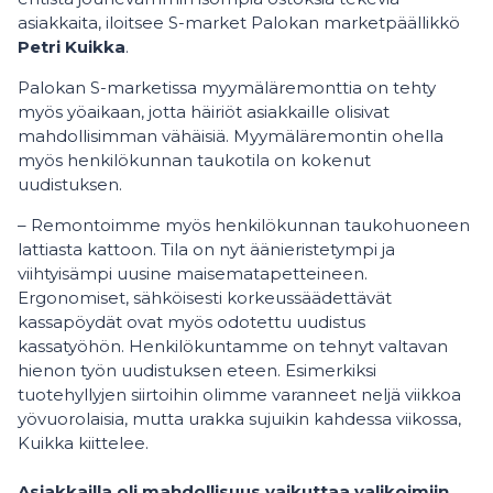
asiakkaita, iloitsee S-market Palokan marketpäällikkö
Petri Kuikka
.
Palokan S-marketissa myymäläremonttia on tehty
myös yöaikaan, jotta häiriöt asiakkaille olisivat
mahdollisimman vähäisiä. Myymäläremontin ohella
myös henkilökunnan taukotila on kokenut
uudistuksen.
– Remontoimme myös henkilökunnan taukohuoneen
lattiasta kattoon. Tila on nyt äänieristetympi ja
viihtyisämpi uusine maisematapetteineen.
Ergonomiset, sähköisesti korkeussäädettävät
kassapöydät ovat myös odotettu uudistus
kassatyöhön. Henkilökuntamme on tehnyt valtavan
hienon työn uudistuksen eteen. Esimerkiksi
tuotehyllyjen siirtoihin olimme varanneet neljä viikkoa
yövuorolaisia, mutta urakka sujuikin kahdessa viikossa,
Kuikka kiittelee.
Asiakkailla oli mahdollisuus vaikuttaa valikoimiin