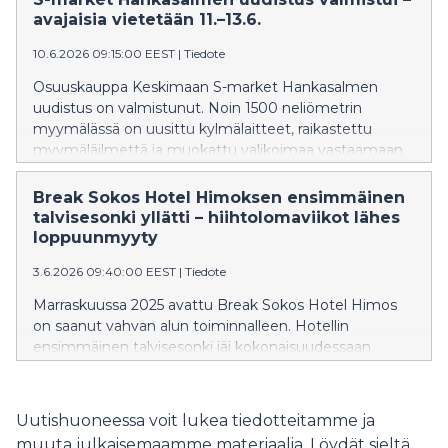
noutokapasiteetti kasvaa ja myös Prisma.fi:n
avajaisia vietetään 11.–13.6.
käyttötavaranoutolokerikko siirtyy uuteen sijaintiin.
10.6.2026 09:15:00 EEST
|
Tiedote
Osuuskauppa Keskimaan S-market Hankasalmen
uudistus on valmistunut. Noin 1500 neliömetrin
myymälässä on uusittu kylmälaitteet, raikastettu
myymäläilmettä ja muokattu valikoimaa vastaamaan
entistä paremmin asiakkaiden tarpeisiin. Uudistuneen
myymälän avajaisia vietetään torstaina 11.6.
Break Sokos Hotel Himoksen ensimmäinen
kakkukahvien ja avajaistarjousten merkeissä.
talvisesonki yllätti – hiihtolomaviikot lähes
loppuunmyyty
3.6.2026 09:40:00 EEST
|
Tiedote
Marraskuussa 2025 avattu Break Sokos Hotel Himos
on saanut vahvan alun toiminnalleen. Hotellin
ensimmäinen talvisesonki jäi kokonaisuudessaan
verrattain lyhyeksi, mutta vilkkaimmat ajanjaksot,
erityisesti hiihtolomaviikot, sujuivat odotettua
paremmin ja hotelli oli lähes loppuunmyyty.
Uutishuoneessa voit lukea tiedotteitamme ja
muuta julkaisemaamme materiaalia. Löydät sieltä