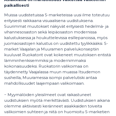
paikallisesti
Muissa uudistetuissa S-marketeissa uusi ilme toteutuu
erityisesti raikkaana visuaalisena uudistuksena.
Suurimmat muutokset näkyvät erityisesti hedelmä- ja
vihannesosaston sekä leipäosaston modernissa
kalustuksessa ja houkuttelevissa esillepanoissa, myös
juomaosastojen kalustus on uudistettu tyylikkääksi. S-
market Vaajalan ja Muuramen palvelukonseptiin
kuuluvat Ruokatorit ovat kokeneet muutoksen entistä
lämminhenkisemmiksi ja modernimmaksi
kokonaisuudeksi. Ruokatorin valikoimaa on
täydennetty Vaajalassa muun muassa Itsudemon
susheilla, Muuramessa isompi palvelutiski antaa
mahdollisuudet laajempaan valikoimaan.
− Myymälöiden yleisilmeet ovat raikastuneet
uudistuksien myötä merkittävästi. Uudistuksien aikana
olemme aktiivisesti keränneet asiakkaiden toiveita
valikoimien suhteen ja niitä on huomioitu S-marketien