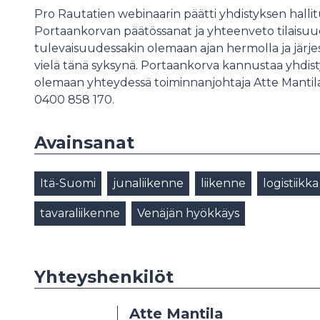
Pro Rautatien webinaarin päätti yhdistyksen hall
Portaankorvan päätössanat ja yhteenveto tilaisuud
tulevaisuudessakin olemaan ajan hermolla ja järjes
vielä tänä syksynä. Portaankorva kannustaa yhdis
olemaan yhteydessä toiminnanjohtaja Atte Mantil
0400 858 170.
Avainsanat
Itä-Suomi
junaliikenne
liikenne
logistiikka
tavaraliikenne
Venäjän hyökkäys
Yhteyshenkilöt
Atte Mantila