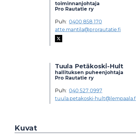
toiminnanjohtaja
Pro Rautatie ry
Puh:
0400 858 170
atte.mantila@prorautatie.fi
Tuula Petäkoski-Hult
hallituksen puheenjohtaja
Pro Rautatie ry
Puh:
040 527 0997
tuula.petakoski-hult@lempaala.f
Kuvat