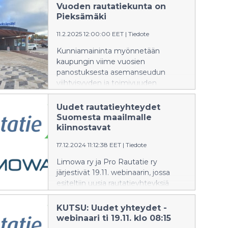
Vuoden rautatiekunta on
Pieksämäki
11.2.2025 12:00:00 EET
|
Tiedote
Kunniamaininta myönnetään
kaupungin viime vuosien
panostuksesta asemanseudun
viihtyisyyden ja toimivuuden
kehittämiseen. Pieksämäen
kaupunki palkittiin Tampereella
Uudet rautatieyhteydet
tiistaina järjestetyssä raidealan Rata
Suomesta maailmalle
2025 -tapahtumassa.
kiinnostavat
17.12.2024 11:12:38 EET
|
Tiedote
Limowa ry ja Pro Rautatie ry
järjestivät 19.11. webinaarin, jossa
esiteltiin uusia rautatieyhteyksiä
Suomesta maailmalle. Tapahtuma
houkutteli laajasti aiheesta
KUTSU: Uudet yhteydet -
kiinnostuneita osallistujia, ja neljä eri
webinaari ti 19.11. klo 08:15
näkökulmaa avasivat kattavasti