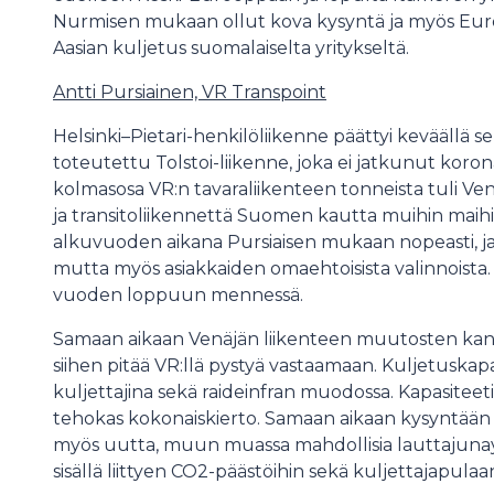
Nurmisen mukaan ollut kova kysyntä ja myös Euro
Aasian kuljetus suomalaiselta yritykseltä.
Antti Pursiainen, VR Transpoint
Helsinki–Pietari-henkilöliikenne päättyi keväällä 
toteutettu Tolstoi-liikenne, joka ei jatkunut koro
kolmasosa VR:n tavaraliikenteen tonneista tuli Venä
ja transitoliikennettä Suomen kautta muihin mai
alkuvuoden aikana Pursiaisen mukaan nopeasti, ja
mutta myös asiakkaiden omaehtoisista valinnoista.
vuoden loppuun mennessä.
Samaan aikaan Venäjän liikenteen muutosten kan
siihen pitää VR:llä pystyä vastaamaan. Kuljetuskapa
kuljettajina sekä raideinfran muodossa. Kapasiteet
tehokas kokonaiskierto. Samaan aikaan kysyntään 
myös uutta, muun muassa mahdollisia lauttajunayh
sisällä liittyen CO2-päästöihin sekä kuljettajapulaa