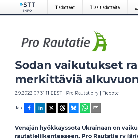
Tiedotteet
Tilaa tiedotteita
J
Sodan vaikutukset rau
merkittäviä alkuvuo
2.9.2022 07:31:11 EEST
|
Pro Rautatie ry
|
Tiedote
Jaa
Venäjän hyökkäyssota Ukrainaan on vaik
rautatieliikenteeseen. Pro Rautatie ry järj