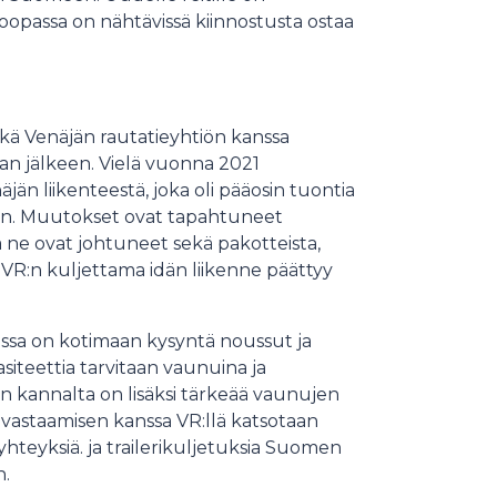
opassa on nähtävissä kiinnostusta ostaa
sekä Venäjän rautatieyhtiön kanssa
nan jälkeen. Vielä vuonna 2021
jän liikenteestä, joka oli pääosin tuontia
hin. Muutokset ovat tapahtuneet
 ne ovat johtuneet sekä pakotteista,
 VR:n kuljettama idän liikenne päättyy
ssa on kotimaan kysyntä noussut ja
siteettia tarvitaan vaunuina ja
in kannalta on lisäksi tärkeää vaunujen
vastaamisen kanssa VR:llä katsotaan
teyksiä. ja trailerikuljetuksia Suomen
n.