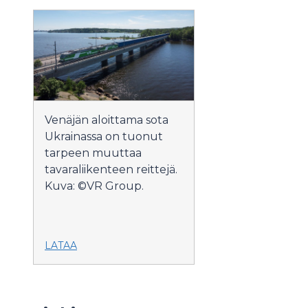
Venäjän aloittama sota
Ukrainassa on tuonut
tarpeen muuttaa
tavaraliikenteen reittejä.
Kuva: ©VR Group.
LATAA