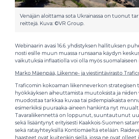
Venäjän aloittama sota Ukrainassa on tuonut ta
reittejä. Kuva: ©VR Group.
Webinaarin avasi 16.6. yhdistyksen hallituksen pu
nosti esille muun muassa runsaana käydyn keskuste
vaikutuksia inflaatiolla voi olla myös suomalaisee
Marko Mäenpää, Liikenne- ja viestintävirasto Trafi
Traficomin kokoaman liikenneverkon strategisen 
hyökkäyksen aiheuttamista muutoksista ja niiden v
muodostaa tarkkaa kuvaa tai pidempiaikaista ennu
esimerkiksi puuraaka-aineen hankinta nyt muualta
Tavaraliikennettä on loppunut, suuntautunut uud
sekä lisääntynyt erityisesti Kaakkois-Suomen sat
sekä ratayhteyksillä Kontiomäeltä etelään. Raide
haasteet ovat kuitenkin siellä, jossa ne ovat olle