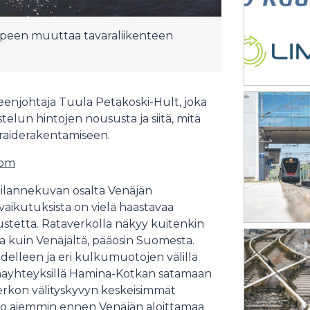
rpeen muuttaa tavaraliikenteen
heenjohtaja Tuula Petäkoski-Hult, joka
lun hintojen noususta ja siitä, mitä
n raiderakentamiseen.
com
tilannekuvan osalta Venäjän
aikutuksista on vielä haastavaa
stetta. Rataverkolla näkyy kuitenkin
 kuin Venäjältä, pääosin Suomesta.
elleen ja eri kulkumuotojen välillä
amayhteyksillä Hamina-Kotkan satamaan
verkon välityskyvyn keskeisimmät
et jo aiemmin ennen Venäjän aloittamaa