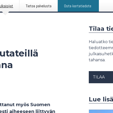
ulkaisijat
Tietoa palvelusta
Osta kertatiedote
Tilaa t
Haluatko tie
tiedotteemme
tateillä
julkaisuhetk
tahansa.
nna
TILAA
Lue lisä
uttanut myös Suomen
esti aiheeseen liittyvän