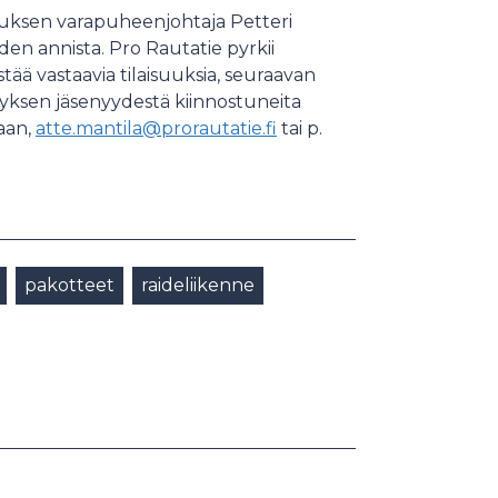
ituksen varapuheenjohtaja Petteri
en annista. Pro Rautatie pyrkii
tää vastaavia tilaisuuksia, seuraavan
tyksen jäsenyydestä kiinnostuneita
aan,
atte.mantila@prorautatie.fi
tai p.
pakotteet
raideliikenne