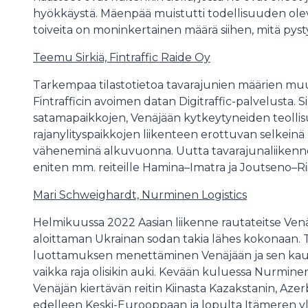
hyökkäystä. Mäenpää muistutti todellisuuden oleva
toiveita on moninkertainen määrä siihen, mitä pys
Teemu Sirkiä, Fintraffic Raide Oy
Tarkempaa tilastotietoa tavarajunien määrien muu
Fintrafficin avoimen datan Digitraffic-palvelusta. S
satamapaikkojen, Venäjään kytkeytyneiden teoll
rajanylityspaikkojen liikenteen erottuvan selkeinä
väheneminä alkuvuonna. Uutta tavarajunaliikenne
eniten mm. reiteille Hamina–Imatra ja Joutseno–Ri
Mari Schweighardt, Nurminen Logistics
Helmikuussa 2022 Aasian liikenne rautateitse Ve
aloittaman Ukrainan sodan takia lähes kokonaan. 
luottamuksen menettäminen Venäjään ja sen kautt
vaikka raja olisikin auki. Kevään kuluessa Nurmine
Venäjän kiertävän reitin Kiinasta Kazakstanin, Az
edelleen Keski-Eurooppaan ja lopulta Itämeren yl