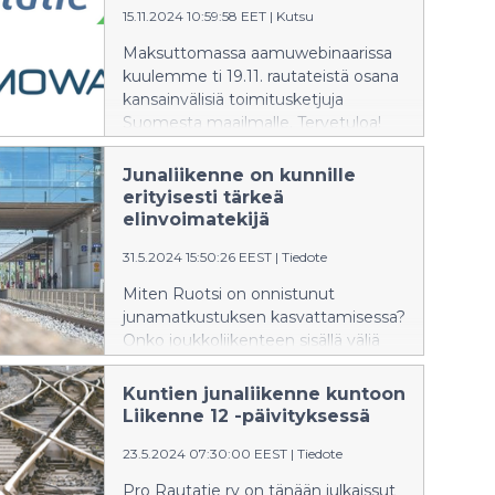
15.11.2024 10:59:58 EET
|
Kutsu
teemaa, vaihtoehtoja ja tarpeita
kuljetusratkaisuille.
Maksuttomassa aamuwebinaarissa
kuulemme ti 19.11. rautateistä osana
kansainvälisiä toimitusketjuja
Suomesta maailmalle. Tervetuloa!
Junaliikenne on kunnille
erityisesti tärkeä
elinvoimatekijä
31.5.2024 15:50:26 EEST
|
Tiedote
Miten Ruotsi on onnistunut
junamatkustuksen kasvattamisessa?
Onko joukkoliikenteen sisällä väliä
kulkuvälineellä? Miten raideliikenne
vaikuttaa alueiden vetovoimaan?
Kuntien junaliikenne kuntoon
Miten junaliikenteen vetovoimaa
Liikenne 12 -päivityksessä
kasvatetaan? Näihin kysymyksiin
23.5.2024 07:30:00 EEST
|
Tiedote
saatiin vastauksia Pro Rautatien
webinaarissa 29.5.2024.
Pro Rautatie ry on tänään julkaissut