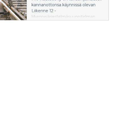
kannanottonsa käynnissä olevan
Liikenne 12 -
liikennejärjestelmäsuunnitelman
päivitykseen. Junaliikenteen
edistäminen on keskeinen osa alue-
ja kaupunkikehittämistä. Kunnat ja
kaupunkiseudut tarvitsevat Liikenne
12:sta keinoja ja mahdollisuuksia
päästöttömään raideliikenteeseen.
Tervetuloa kuulemaan lisää
raideliikenteen vetovoimaa
käsittelevään webinaariimme ensi
ke 29.5. klo 9–11.