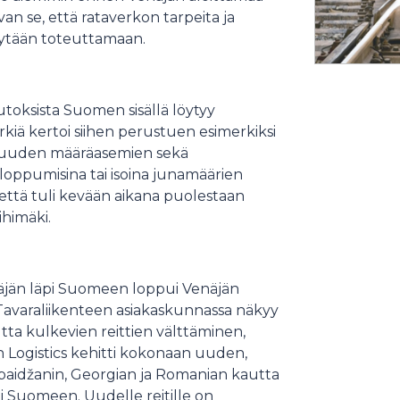
n se, että rataverkon tarpeita ja
tytään toteuttamaan.
toksista Suomen sisällä löytyy
irkiä kertoi siihen perustuen esimerkiksi
isuuden määräasemien sekä
 loppumisina tai isoina junamäärien
ttä tuli kevään aikana puolestaan
ihimäki.
näjän läpi Suomeen loppui Venäjän
Tavaraliikenteen asiakaskunnassa näkyy
a kulkevien reittien välttäminen,
n Logistics kehitti kokonaan uuden,
erbaidžanin, Georgian ja Romanian kautta
i Suomeen. Uudelle reitille on